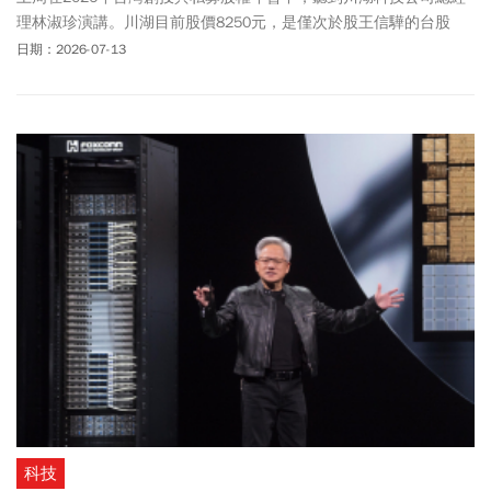
理林淑珍演講。川湖目前股價8250元，是僅次於股王信驊的台股
「股后」，林淑珍的演講，解答我心中多年來對川湖公司的疑惑，
日期：2026-07-13
也了解這家出身傳統滑軌產業的公司，為何有如此強大的競爭力，
蛻變為AI時代大贏家。
科技