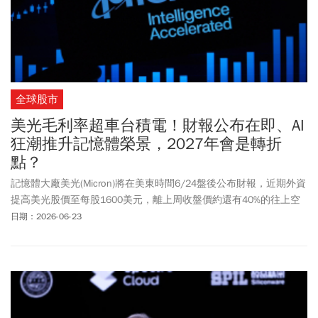
全球股市
美光毛利率超車台積電！財報公布在即、AI
狂潮推升記憶體榮景，2027年會是轉折
點？
記憶體大廠美光(Micron)將在美東時間6/24盤後公布財報，近期外資
提高美光股價至每股1600美元，離上周收盤價約還有40%的往上空
間，以美光所公布的財務業績來看，美光2026會計年度第二季毛利
日期：2026-06-23
率高達74%，比晶圓代工台積電還高（2026年第一季為66.25%），
合理嗎？