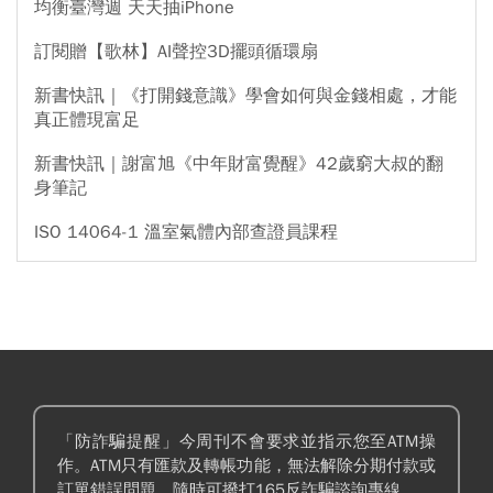
均衡臺灣週 天天抽iPhone
訂閱贈【歌林】AI聲控3D擺頭循環扇
新書快訊｜《打開錢意識》學會如何與金錢相處，才能
真正體現富足
新書快訊｜謝富旭《中年財富覺醒》42歲窮大叔的翻
身筆記
ISO 14064-1 溫室氣體內部查證員課程
「防詐騙提醒」今周刊不會要求並指示您至ATM操
作。ATM只有匯款及轉帳功能，無法解除分期付款或
訂單錯誤問題。隨時可撥打165反詐騙諮詢專線。