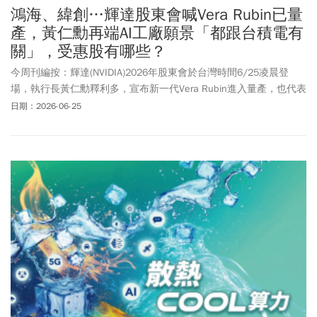
鴻海、緯創…輝達股東會喊Vera Rubin已量
產，黃仁勳再端AI工廠願景「都跟台積電有
關」，受惠股有哪些？
今周刊編按：輝達(NVIDIA)2026年股東會於台灣時間6/25凌晨登
場，執行長黃仁勳釋利多，宣布新一代Vera Rubin進入量產，也代表
著台積電(2330)先進製程與CoWoS先進封裝需求將上升，更在股東
日期：2026-06-25
會上點名鴻海(2317)、緯創(3231)以及英特爾、美光等多家企業，建
立更完整的AI生態體系。對台灣供應鏈而言，輝達此次股東會等同確
認AI資本支出主軸未變，且需求正從Blackwell延伸至Vera Rubin與實
體AI，台積電、鴻海、緯創、廣達(2382)、緯穎及散熱、電源、光通
訊族群後續訂單能見度仍受市場高度關注。