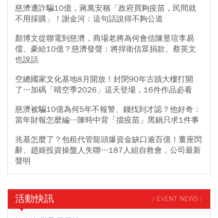
慈濟遭詐騙10億，蔣萬安稱「政府買夠疫苗，民間就
不用採購」！謝金河：這句話說得不夠公道
顏博文從聯電到慈濟，商場老將為何會信陳昱瑄李易
儒、豪給10億？慈濟發聲：將捍衛信眾捐款、蔡英文
也說話
空總國家文化基地8月開放！封閉90年古蹟大樓打開
了…加碼「晴空季2026」這天登場，16件作品必看
慈濟被騙10億為何5年不報警、錢找到才認？他好奇：
當年財報怎麼編…陳時中背「擋疫苗」黑鍋只求1件事
兆基怎麼了？包租代管龍頭爆資金缺口逾百億！董座閃
辭、趙姬投資操盤人失聯…187人組自救會，公司最新
聲明
活動快訊
/ EVENT NEWS /