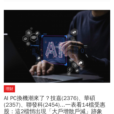
2、外銷訂單可望連16紅 5月再衝900億美元？3、景氣燈號挑戰連6
顆紅燈
理財
AI PC換機潮來了？技嘉(2376)、華碩
(2357)、聯發科(2454)...一表看14檔受惠
股：這2檔悄出現「大戶增散戶減」跡象