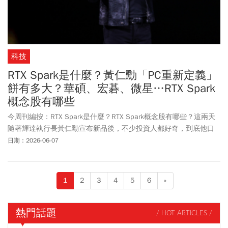
科技
RTX Spark是什麼？黃仁勳「PC重新定義」
餅有多大？華碩、宏碁、微星…RTX Spark
概念股有哪些
今周刊編按：RTX Spark是什麼？RTX Spark概念股有哪些？這兩天
隨著輝達執行長黃仁勳宣布新品後，不少投資人都好奇，到底他口
中改變世界的PC究竟是什麼樣？黃仁勳發表全新AI PC平台RTX
日期：2026-06-07
Spark(N1X)，宣示PC正在被重新定義，今年秋季將由華碩 (2357)、
戴爾、慧與科技、聯想集團、微軟 Surface，與微星 (2377) 率先推
出RTX Spark筆電與迷你桌機產品，宏碁(2353)及技嘉(2376) 後續也
1
2
3
4
5
6
»
將加入。黃仁勳指出，RTX Spark 將輝達多年來建立的 CUDA、RTX
及 NVIDIA AI 平台整合至單一超級電腦晶片中，讓 AI 運算能力首次
真正進入個人電腦市場，儘管產品尚未正式上市，資本市場已率先
熱門話題
/ HOT ARTICLES /
反映AI PC 題材。