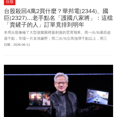
台股
台股殺回4萬2買什麼？華邦電(2344)、國
巨(2327)...老手點名「護國八家將」：這檔
「賣鏟子的人」訂單竟排到明年
本周台股像極了大型遊樂園裡最刺激的雲霄飛車。周一(6/8)暴跌超
過千點，市場一片哀鴻遍野；周二(6/9)立馬強彈千點以上，周三
(6/10)又出現走跌，把所有的投資人甩得暈頭轉向。周四(6/11)盤中
日期：2026-06-11
更殺回4萬2千點。