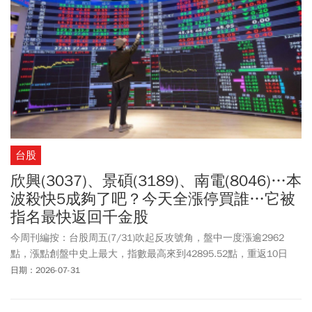
可以一路抱到明年5月、享受大多頭末升段。而華邦電、旺宏和力積
電各有轉機題材，如果要挑的話，杜金龍說以獲利爆發規模和籌碼
純度來看，首選還是南亞科。
台股
欣興(3037)、景碩(3189)、南電(8046)…本
波殺快5成夠了吧？今天全漲停買誰…它被
指名最快返回千金股
今周刊編按：台股周五(7/31)吹起反攻號角，盤中一度漲逾2962
點，漲點創盤中史上最大，指數最高來到42895.52點，重返10日
線，台股上市櫃高達120家股價漲停，「ABF三雄」欣興(3037)、景
日期：2026-07-31
碩(3189)、南電(8046)開盤直接奔向漲停787元、635元以及920元，
其中欣興高掛買單超過2.1萬張。三雄本波修正跌幅都逼近5成，其