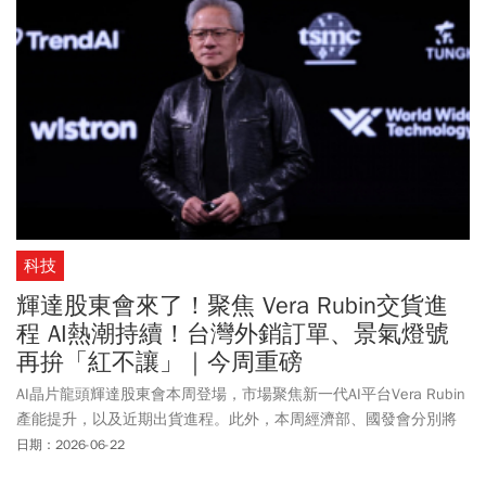
科技
輝達股東會來了！聚焦 Vera Rubin交貨進
程 AI熱潮持續！台灣外銷訂單、景氣燈號
再拚「紅不讓」｜今周重磅
AI晶片龍頭輝達股東會本周登場，市場聚焦新一代AI平台Vera Rubin
產能提升，以及近期出貨進程。此外，本周經濟部、國發會分別將
發布外銷訂單、景氣燈號數據，受惠AI發展、出口暢旺，預料可望再
日期：2026-06-22
創佳績，挑戰「紅不讓」。1、輝達股東會來了！ 有什麼好戲可看？