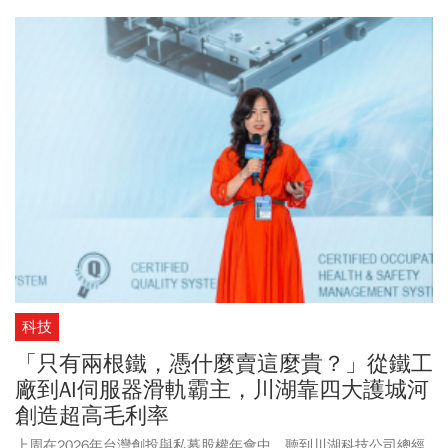
中欣興更是指標個股，不少人問還能重返榮耀嗎？3家本土法人表
示，受惠ABF漲價和擴廠效應，高階載板需求趨勢向上不變，毛利率
有望上看60%，皆維持買進或增持，元大目標價上修5%至1010元，
富邦維持1100元，凱基上修18%至1175元，也就是上檔還有5成空
間可期。
科技
「只有兩根鐵，憑什麼賣這麼貴？」從鐵工
廠到AI伺服器滑軌霸主，川湖靠四大護城河
創造超高毛利率
上周在2026年台灣創投與私募股權年會中，聽到川湖科技公司總經