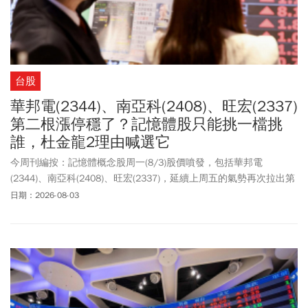
台股
華邦電(2344)、南亞科(2408)、旺宏(2337)
第二根漲停穩了？記憶體股只能挑一檔挑
誰，杜金龍2理由喊選它
今周刊編按：記憶體概念股周一(8/3)股價噴發，包括華邦電
(2344)、南亞科(2408)、旺宏(2337)，延續上周五的氣勢再次拉出第
二根漲停板，其中華邦電排隊買盤高達萬張，顯示記憶體人氣又再
日期：2026-08-03
回來！其中，多家投顧法人看好旺宏營運表現，國票投顧維持「強
力買進」評等，預估旺宏今、明兩年每股盈餘可望分別達21.42元與
56.71元；凱基投顧則給出217元的目標價，若以旺宏漲停價110.5元
計算，還有96%上漲空間。台股老先覺杜金龍在投資優我罩－優分析
節目中則是提到，記憶體早前的震撼教育，只是籌碼過熱的去槓桿
過程，對於南亞科、華邦電的後市，杜金龍說記憶體產業後年獲利
將呈現倍數成長，股價拉回或腰斬都是提供甜甜價讓投資人介入，