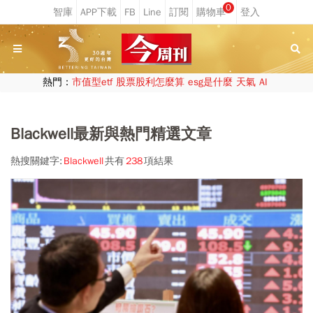
0
熱門：
市值型etf
股票股利怎麼算
esg是什麼
天氣
AI
Blackwell最新與熱門精選文章
熱搜關鍵字:
Blackwell
共有
238
項結果