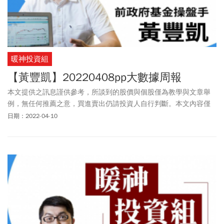
暖神投資組
【黃豐凱】20220408pp大數據周報
本文提供之訊息謹供參考，所談到的股價與個股僅為教學與文章舉
例，無任何推薦之意，買進賣出仍請投資人自行判斷。本文內容僅
供訂閱戶本人使用，非經授權嚴禁任何翻印、轉載，或以任何型態
日期：2022-04-10
傳播於他人。