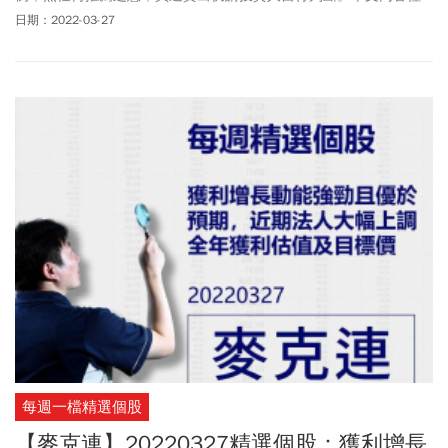
供訂閱戶本人使用，非經授權嚴禁任何翻印、轉載，或以任何型態
日期：2022-03-27
傳播於他人。
每週一檔精選個股
【麥克連】20220327精選個股：獲利增長