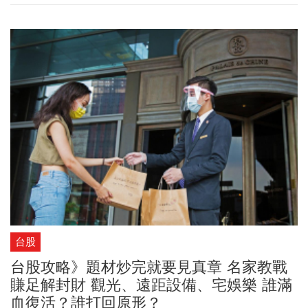
台股
台股攻略》題材炒完就要見真章 名家教戰
賺足解封財 觀光、遠距設備、宅娛樂 誰滿
血復活？誰打回原形？