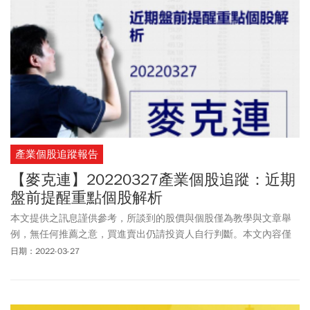
產業個股追蹤報告
【麥克連】20220327產業個股追蹤：近期
盤前提醒重點個股解析
本文提供之訊息謹供參考，所談到的股價與個股僅為教學與文章舉
例，無任何推薦之意，買進賣出仍請投資人自行判斷。本文內容僅
供訂閱戶本人使用，非經授權嚴禁任何翻印、轉載，或以任何型態
日期：2022-03-27
傳播於他人。