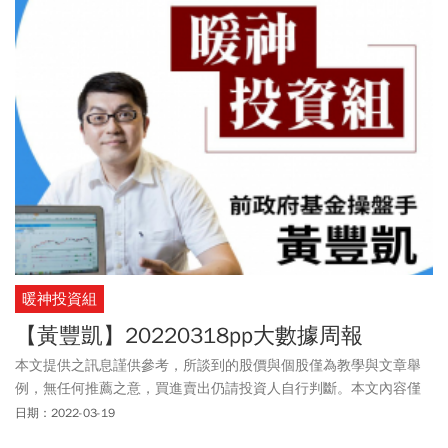
暖神投資組
【黃豐凱】20220318pp大數據周報
本文提供之訊息謹供參考，所談到的股價與個股僅為教學與文章舉
例，無任何推薦之意，買進賣出仍請投資人自行判斷。本文內容僅
供訂閱戶本人使用，非經授權嚴禁任何翻印、轉載，或以任何型態
日期：2022-03-19
傳播於他人。