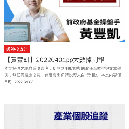
暖神投資組
【黃豐凱】20220401pp大數據周報
本文提供之訊息謹供參考，所談到的股價與個股僅為教學與文章舉
例，無任何推薦之意，買進賣出仍請投資人自行判斷。本文內容僅
供訂閱戶本人使用，非經授權嚴禁任何翻印、轉載，或以任何型態
日期：2022-04-02
傳播於他人。