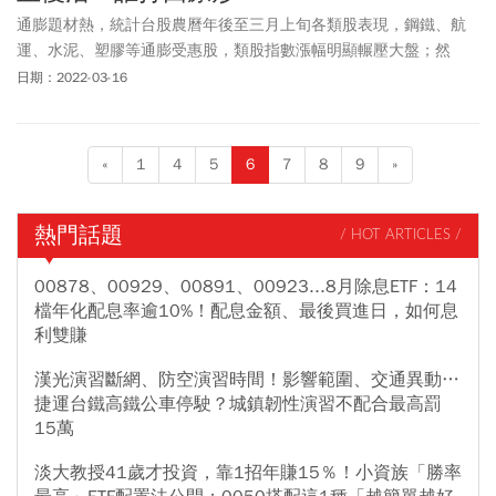
通膨題材熱，統計台股農曆年後至三月上旬各類股表現，鋼鐵、航
運、水泥、塑膠等通膨受惠股，類股指數漲幅明顯輾壓大盤；然
而，同樣位居領先群的類股中，卻也有這麼一個產業，它不僅無法
日期：2022-03-16
受惠於物價攀升，反而可能成為通膨犧牲品，這個「異數」，就是
觀光類股。
«
1
4
5
6
7
8
9
»
熱門話題
/ HOT ARTICLES /
00878、00929、00891、00923...8月除息ETF：14
檔年化配息率逾10%！配息金額、最後買進日，如何息
利雙賺
漢光演習斷網、防空演習時間！影響範圍、交通異動…
捷運台鐵高鐵公車停駛？城鎮韌性演習不配合最高罰
15萬
淡大教授41歲才投資，靠1招年賺15％！小資族「勝率