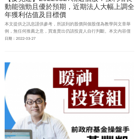
動能強勁且優於預期，近期法人大幅上調全
年獲利估值及目標價
本文提供之訊息謹供參考，所談到的股價與個股僅為教學與文章舉
例，無任何推薦之意，買進賣出仍請投資人自行判斷。本文內容僅
供訂閱戶本人使用，非經授權嚴禁任何翻印、轉載，或以任何型態
日期：2022-03-27
傳播於他人。