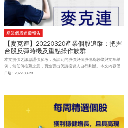
產業個股追蹤報告
【麥克連】20220320產業個股追蹤：把握
台股反彈時機及重點操作族群
本文提供之訊息謹供參考，所談到的股價與個股僅為教學與文章舉
例，無任何推薦之意，買進賣出仍請投資人自行判斷。本文內容僅
供訂閱戶本人使用，非經授權嚴禁任何翻印、轉載，或以任何型態
日期：2022-03-20
傳播於他人。