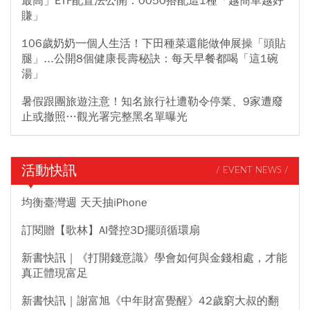
最高」ETF配置法公開：0050搭配這1種「越簡單越好
賺」
106歲奶奶一個人生活！下田種菜還能做伸展操「頭貼
腿」...公開8個健康長壽秘訣：每天早餐都喝「這1碗
湯」
暑假跟團旅遊注意！知名旅行社遭勒令停業、9家遭廢
止或撤照…觀光署完整黑名單曝光
活動快訊
/ EVENT NEWS /
均衡臺灣週 天天抽iPhone
訂閱贈【歌林】AI聲控3D擺頭循環扇
新書快訊｜《打開錢意識》學會如何與金錢相處，才能
真正體現富足
新書快訊｜謝富旭《中年財富覺醒》42歲窮大叔的翻