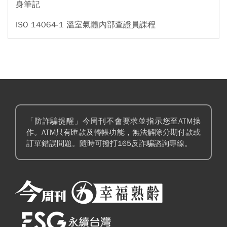
身筆記
ISO 14064-1 溫室氣體內部查證員課程
「防詐騙提醒」今周刊不會要求並指示您至ATM操
作。ATM只有匯款及轉帳功能，無法解除分期付款或
訂單錯誤問題。隨時可撥打165反詐騙諮詢專線。