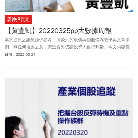
暖神投資組
【黃豐凱】20220325pp大數據周報
本文提供之訊息謹供參考，所談到的股價與個股僅為教學與文章舉
例，無任何推薦之意，買進賣出仍請投資人自行判斷。本文內容僅
供訂閱戶本人使用，非經授權嚴禁任何翻印、轉載，或以任何型態
日期：2022-03-27
傳播於他人。