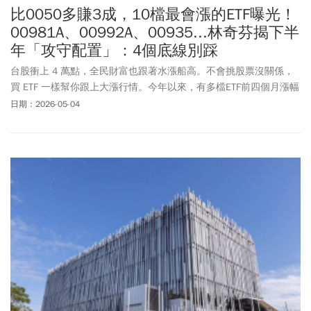
比0050多賺3成，10檔最會漲的ETF曝光！
00981A、00992A、00935...林奇芬揭下半
年「攻守配置」：4個底線別踩
台股衝上 4 萬點，全民財富也跟著水漲船高。不會挑股票沒關係，
買 ETF 一樣幫你跟上大漲行情。今年以來，有多檔ETF前四個月漲幅
就超過60%，究竟誰是前10強呢？面對下半年，你又該如何挑選呢?
日期：2026-05-04