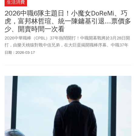
生活消費
2026中職6隊主題日！小魔女DoReMi、巧
虎，富邦林哲瑄、統一陳鏞基引退...票價多
少、開賣時間一次看
2026中華職棒（CPBL）37年熱鬧開打！中職開幕戰將於3月28日開
打，由樂天桃猿對戰中信兄弟，在大巨蛋揭開職棒序幕。中職37年
全季共360場例行賽，在全台11座球場舉行，其中大巨蛋將有58場
日期：2026-03-17
比賽。此外，今年中職最受矚目的看點，除了統一獅亞太成棒主球
場正式啟用之外，中信兄弟也宣布重磅聯名巧虎與Snoopy，以及富
邦悍將傳奇球星林哲瑄、統一獅陳鏞基的引退主題日。中職各隊球
團也公布上半季主題日與售票資訊。《今周刊》整理6隊公告的上半
季主題日、票價與開賣時間，球迷可不要錯過了！