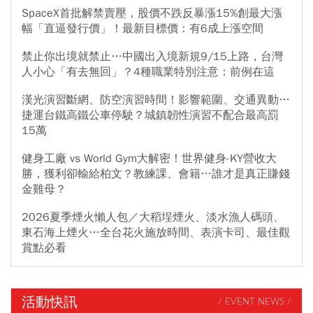
SpaceX首批解禁賣壓，股價不跌反暴漲15%創最大漲
幅「直逼發行價」！最新目標價：有6成上漲空間
禁止你出境就禁止…中國出入境新規9/15上路，台灣
人小心「有去無回」？4種職業特別注意：前例在這
漢光演習斷網、防空演習時間！影響範圍、交通異動…
捷運台鐵高鐵公車停駛？城鎮韌性演習不配合最高罰
15萬
健身工廠 vs World Gym大解密！世界健身-KY營收大
勝，獲利卻輸給柏文？教練課、會籍…誰才是真正賺錢
金雞母？
2026夏季煙火懶人包／大稻埕煙火、淡水漁人碼頭、
東石海上煙火…全台花火施放時間、表演卡司、最佳觀
賞點必看
活動快訊
/ EVENT NEWS /