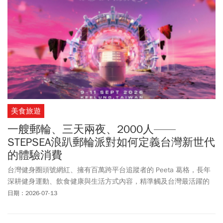
美食旅遊
一艘郵輪、三天兩夜、2000人——
STEPSEA浪趴郵輪派對如何定義台灣新世代
的體驗消費
台灣健身圈頭號網紅、擁有百萬跨平台追蹤者的 Peeta 葛格，長年
深耕健身運動、飲食健康與生活方式內容，精準觸及台灣最活躍的
年輕都會族群。憑藉對健身社群與娛樂文化的雙重洞察，Peeta 於
日期：2026-07-13
2025 年斥資 3,000 萬元包下麗星郵輪「探索星號」，催生台灣首個
融合「睡・練・吃・派對」四大元素的大型海上盛典——STEPSEA