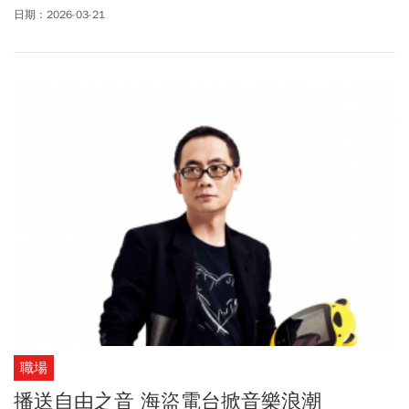
容，包含最受矚目的《孤獨搖滾！》動畫衍生的真人團體「團結
日期：2026-03-21
Band」、芬蘭電音奇才Käärijä，以及台灣電音天后謝金燕、日本實
力派創作歌手milet，台日兩大女神合體降臨港邊；大港經典「跨界
亂入」驚喜組合包含金曲獎三冠王李竺芯ft.變裝皇后妮妃雅、血肉果
汁機ft.歌仔戲天后陳亞蘭、怕胖團 PAPUN BANDft.資深藝人陽帆、羅
百吉ft.寶貝，其他還有落日飛車、滅火器、康士坦的變化球、椅子樂
團等獨立樂團，更多卡司陣容、演出資訊、表演時間表、直播與轉
播平台、交管措施、活動Q&A一次看。
職場
播送自由之音 海盜電台掀音樂浪潮