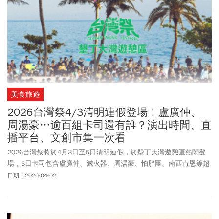
美食旅遊
2026台灣祭4/3清明連假登場！盧廣仲、
周湯豪…逾百組卡司還有誰？演出時間、直
播平台、文創市集一次看
2026台灣祭將於4月3日至5日清明連假，於墾丁大灣遊憩區熱鬧登
場，3日卡司包含盧廣仲、滅火器、周湯豪、怕胖團、南西肯恩等超
過百組藝人接力演出，現場還有眾多文創市集、美食攤位以及限定
日期：2026-04-02
周邊商品等你來逛，活動全程免費入場，千萬不要錯過。《今周
刊》一文整理2026台灣祭卡司完整名單、節目時間表、活動場域
圖、現場周邊商品、交通方式、交管措施等活動資訊；無法親臨現