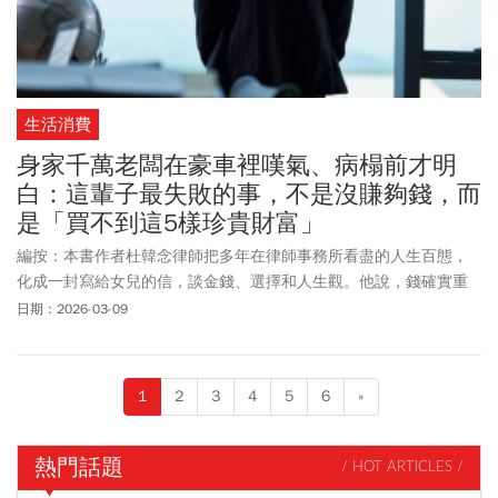
生活消費
身家千萬老闆在豪車裡嘆氣、病榻前才明
白：這輩子最失敗的事，不是沒賺夠錢，而
是「買不到這5樣珍貴財富」
編按：本書作者杜韓念律師把多年在律師事務所看盡的人生百態，
化成一封寫給女兒的信，談金錢、選擇和人生觀。他說，錢確實重
要，能給人底氣，能有最好的醫療資源、圓夢、買自由；但它買不
日期：2026-03-09
到健康、時間、愛與親情、尊嚴以及真心朋友。他見過事業成功卻
病倒的老闆，也見過身家千萬、包下整間餐廳過生日，醒來只剩空
虛的有錢人。他想告訴女兒：金錢只是工具，真正珍貴的，從來不
1
2
3
4
5
6
»
在銀行帳戶裡，別讓數字主導你的人生。
熱門話題
/ HOT ARTICLES /