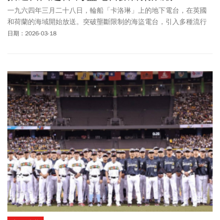
一九六四年三月二十八日，輪船「卡洛琳」上的地下電台，在英國
和荷蘭的海域開始放送。突破壟斷限制的海盜電台，引入多種流行
音樂，屢遭追緝與風暴侵襲的經歷，也成為廣播史的傳奇故事。
日期：2026-03-18