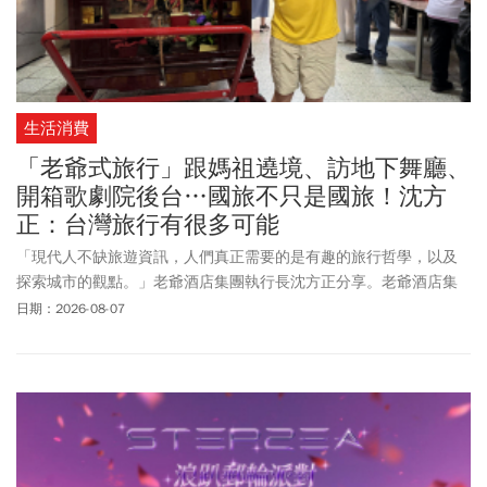
生活消費
「老爺式旅行」跟媽祖遶境、訪地下舞廳、
開箱歌劇院後台…國旅不只是國旅！沈方
正：台灣旅行有很多可能
「現代人不缺旅遊資訊，人們真正需要的是有趣的旅行哲學，以及
探索城市的觀點。」老爺酒店集團執行長沈方正分享。老爺酒店集
團於2022年推出「老爺式旅行」，帶遊客探訪台灣不同的玩樂型
日期：2026-08-07
態。今年的主題是「島嶼的弦外之音」，將音樂作為探索城市的濾
鏡，從「當代浪潮碰撞」、「台灣經典再現」與「初始音頻脈動」3
個面向，規劃9條深度路線。沈方正表示，這2~3年國旅被批評得很
厲害，「我們用行動介紹在台灣旅行還是有很多可能性。」