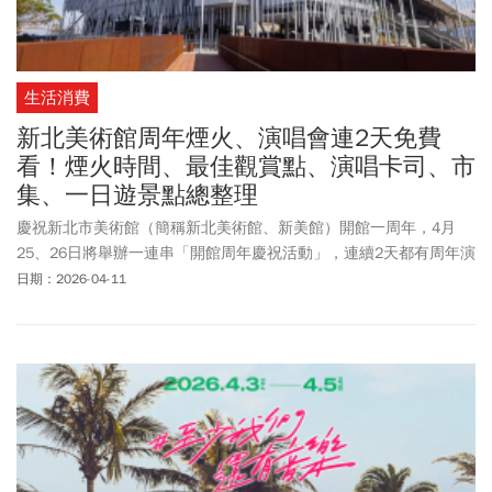
生活消費
新北美術館周年煙火、演唱會連2天免費
看！煙火時間、最佳觀賞點、演唱卡司、市
集、一日遊景點總整理
慶祝新北市美術館（簡稱新北美術館、新美館）開館一周年，4月
25、26日將舉辦一連串「開館周年慶祝活動」，連續2天都有周年演
火與無人機演出、演唱會免費欣賞，還有文創市集、DJ演出。本文
日期：2026-04-11
整理新北美術館煙火時間、最佳觀賞點、演唱會卡司、文創市集以
及DJ演出資訊。同時，新北美術館鄰近鶯歌老街與三峽老街，周邊
文化與生活氣息濃厚，也帶你一次掌握新北美術館一日遊攻略，周
邊景點、交通全掌握。