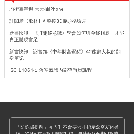
均衡臺灣週 天天抽iPhone
訂閱贈【歌林】AI聲控3D擺頭循環扇
新書快訊｜《打開錢意識》學會如何與金錢相處，才能
真正體現富足
新書快訊｜謝富旭《中年財富覺醒》42歲窮大叔的翻
身筆記
ISO 14064-1 溫室氣體內部查證員課程
「防詐騙提醒」今周刊不會要求並指示您至ATM操
作。ATM只有匯款及轉帳功能，無法解除分期付款或