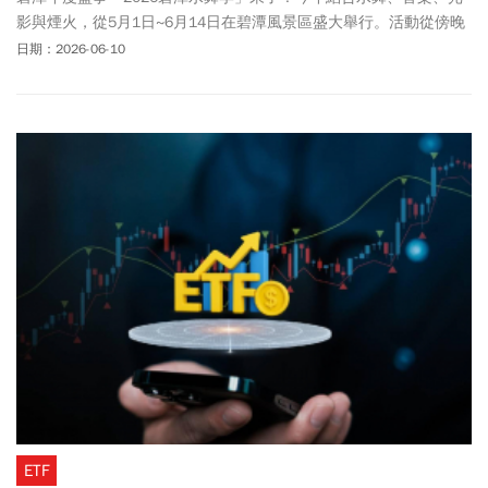
影與煙火，從5月1日~6月14日在碧潭風景區盛大舉行。活動從傍晚
到夜間展演水舞、光影秀，融合雷射光雕與水上LED發光地磚，同時
日期：2026-06-10
規劃水上特技、夢幻光環境、假日市集與街藝表演，是2026夏季不
可錯過的熱門活動。本文整理2026碧潭水舞季完整活動資訊，水上
鋼鐵人飛板秀、300秒煙火秀時間地點，以及假日市集、街藝劇場、
水上DJ秀、快閃活動以及2026碧潭水舞季常見問題，讓你一文就掌
握活動亮點、一場都不漏。
ETF