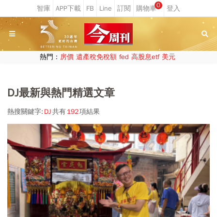
0
熱門：
房價
遺產稅免稅額
fed
高股息etf
美元
DJ最新與熱門精選文章
熱搜關鍵字:
DJ
共有
192
項結果