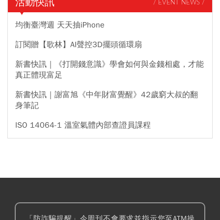
活動快訊
/ EVENT NEWS /
均衡臺灣週 天天抽iPhone
訂閱贈【歌林】AI聲控3D擺頭循環扇
新書快訊｜《打開錢意識》學會如何與金錢相處，才能
真正體現富足
新書快訊｜謝富旭《中年財富覺醒》42歲窮大叔的翻
身筆記
ISO 14064-1 溫室氣體內部查證員課程
「防詐騙提醒」今周刊不會要求並指示您至ATM操