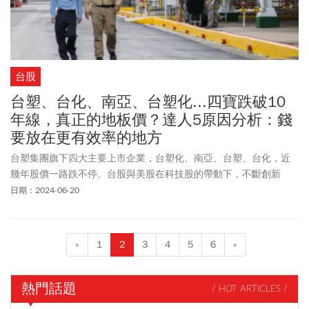
台股
台塑、台化、南亞、台塑化...四寶跌破10
年線，真正的地板價？達人5原因分析：錢
要放在更有效率的地方
台塑集團旗下四大主要上市企業，台塑化、南亞、台塑、台化，近
幾年股價一路跌不停。台股與美股在科技股的帶動下，不斷創新
高，台股總市值突破70兆台幣，但台塑四寶卻逆勢重挫，股價居然
日期：2024-06-20
都已跌破10年線。
«
1
2
3
4
5
6
»
熱門話題
/ HOT ARTICLES /