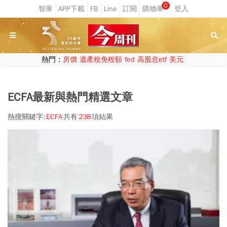
0
熱門：
房價
遺產稅免稅額
fed
高股息etf
美元
ECFA最新與熱門精選文章
熱搜關鍵字:
ECFA
共有
238
項結果