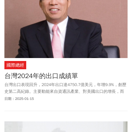
國際總經
台灣2024年的出口成績單
台灣出口表現回升，2024年出口達4750.7億美元，年增9.9%，創歷
史第二高紀錄。主要動能來自資通訊產業、對美國出口的增長，而
對中國的出口持續下滑，出口結構發生顯著變化。
日期：2025-01-15