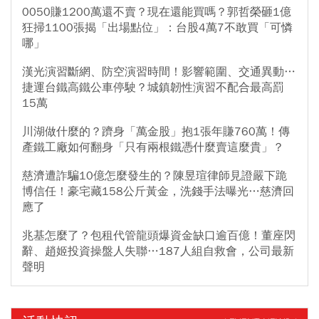
0050賺1200萬還不賣？現在還能買嗎？郭哲榮砸1億
狂掃1100張揭「出場點位」：台股4萬7不敢買「可憐
哪」
漢光演習斷網、防空演習時間！影響範圍、交通異動…
捷運台鐵高鐵公車停駛？城鎮韌性演習不配合最高罰
15萬
川湖做什麼的？躋身「萬金股」抱1張年賺760萬！傳
產鐵工廠如何翻身「只有兩根鐵憑什麼賣這麼貴」？
慈濟遭詐騙10億怎麼發生的？陳昱瑄律師見證嚴下跪
博信任！豪宅藏158公斤黃金，洗錢手法曝光…慈濟回
應了
兆基怎麼了？包租代管龍頭爆資金缺口逾百億！董座閃
辭、趙姬投資操盤人失聯…187人組自救會，公司最新
聲明