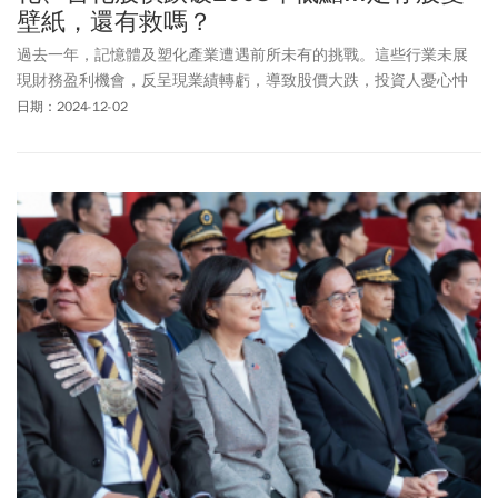
壁紙，還有救嗎？
過去一年，記憶體及塑化產業遭遇前所未有的挑戰。這些行業未展
現財務盈利機會，反呈現業績轉虧，導致股價大跌，投資人憂心忡
忡。特別是中國市場的殺價競爭，使得即使大型企業也難以持續盈
日期：2024-12-02
利，增加了投資的不確定性和風險。