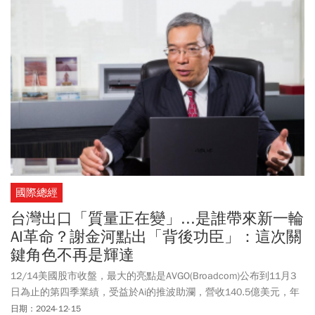
國際總經
台灣出口「質量正在變」...是誰帶來新一輪
AI革命？謝金河點出「背後功臣」：這次關
鍵角色不再是輝達
12/14美國股市收盤，最大的亮點是AVGO(Broadcom)公布到11月3
日為止的第四季業績，受益於Ai的推波助瀾，營收140.5億美元，年
增51.3%，淨利43.2億美元，Eps1.42美元，Ai是最大的成長動力。
日期：2024-12-15