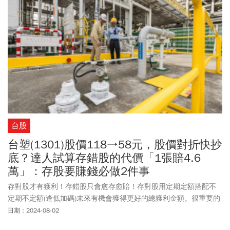
台股
台塑(1301)股價118→58元，股價對折快抄
底？達人試算存錯股的代價「1張賠4.6
萬」：存股要賺錢必做2件事
存對股才有獲利！存錯股只會愈存愈賠！存對股用定期定額搭配不
定期不定額(逢低加碼)未來有機會獲得更好的總獲利金額。很重要的
前提是「選對股」，如果不會選股，那麼投資ETF是相對簡單的方
日期：2024-08-02
式，至少不是孤注一擲投資一檔個股全押注在上面。