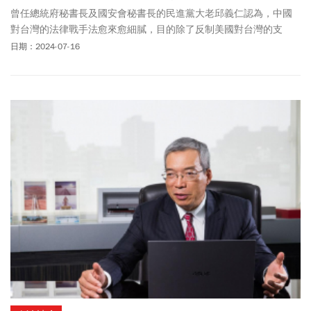
曾任總統府秘書長及國安會秘書長的民進黨大老邱義仁認為，中國
對台灣的法律戰手法愈來愈細膩，目的除了反制美國對台灣的支
持，也有從俄烏戰爭獲得的教訓。以俄羅斯入侵烏克蘭為例，俄方
日期：2024-07-16
始終稱之為「特別軍事行動」，儘管這明白就是赤裸裸的武力侵
略。邱義仁指出，從中國近期在國際社會上的一連串動作，以及其
海警船經常逗留我方領海之外來看，北京都在營造一種國際氣氛，
就是哪一天真的武力侵台時，就可以宣稱這是中國內部事務，因此
排除國際社會介入的可能性，國人對此不可不慎。