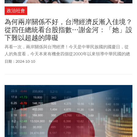
政治社會
為何兩岸關係不好，台灣經濟反漸入佳境？
從四任總統看台股指數…謝金河：「她」設
下難以超越的障礙
再看一次，兩岸關係與台灣經濟！今天是中華民族國的國慶日，從
人的角度看，今天本來有機會四個從2000年以來領導中華民國的總
統可以聚在一起，但可惜的是馬英九前總統以抗議賴總統「新兩國
日期：2024-10-10
論」爲由，臨陣缺席。反而是這些年因案交保在外的阿扁前總統獲
得出席參加，且與小英前總統並肩而坐的機會。