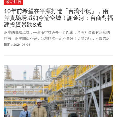
政治社會
10年前希望在平潭打造「台灣小鎮」，兩
岸實驗場域如今淪空城！謝金河：台商對福
建投資暴跌8成
兩岸的實驗場域：平潭淪空城過去一直以來，台灣社會都有這樣的
想法：兩岸關係不好，台灣經濟一定不會好！身體力行，不斷告訴
大家這個觀念的是前總統馬英九。
日期：2024-07-04