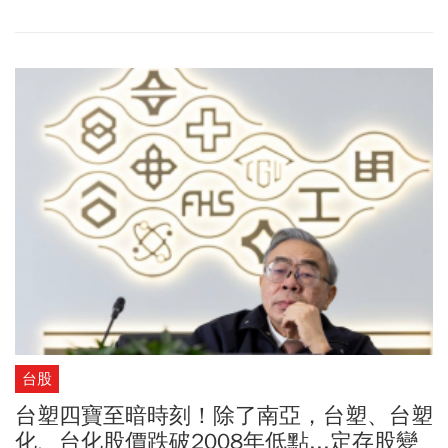
受到這個激勵，AVGO股價大漲44.14美元，漲幅24.43%，這個跳空
大漲，市值達1.05兆美元，以些微差距打敗Tsmc adr，也把台積電
adr推升到200.49美元。
台股
台塑四寶至暗時刻！除了南亞，台塑、台塑
化、台化股價跌破2008年低點...定存股變