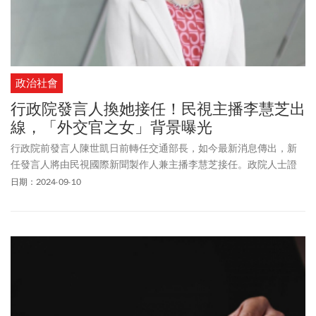
政治社會
行政院發言人換她接任！民視主播李慧芝出
線，「外交官之女」背景曝光
行政院前發言人陳世凱日前轉任交通部長，如今最新消息傳出，新
任發言人將由民視國際新聞製作人兼主播李慧芝接任。政院人士證
實確有此人選，目前行政作業尚在作業中，待作業完備後將適時對
日期：2024-09-10
外說明。