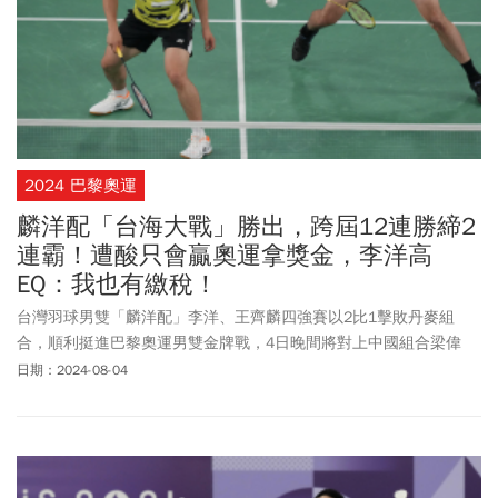
2024 巴黎奧運
麟洋配「台海大戰」勝出，跨屆12連勝締2
連霸！遭酸只會贏奧運拿獎金，李洋高
EQ：我也有繳稅！
台灣羽球男雙「麟洋配」李洋、王齊麟四強賽以2比1擊敗丹麥組
合，順利挺進巴黎奧運男雙金牌戰，4日晚間將對上中國組合梁偉
鏗、王昶爭金，力拚奧運二連霸。麟洋配開賽上半局，以11比8進入
日期：2024-08-04
技術暫停，下半局開局雖被扳平，但很快再次超前，以21比17率先
拿下首局。進入第二局，麟洋分數遭反超，以18比21讓出，雙方總
局數戰成1比1，將在第3局決勝負。決勝第3局麟洋扛住壓力拿下，
終場以總局數2比1勝出，為我國贏得本屆首金，並以跨屆12連勝完
成奧運金牌2連霸壯舉。然而，李洋IG限動卻PO出一張網友私訊他的