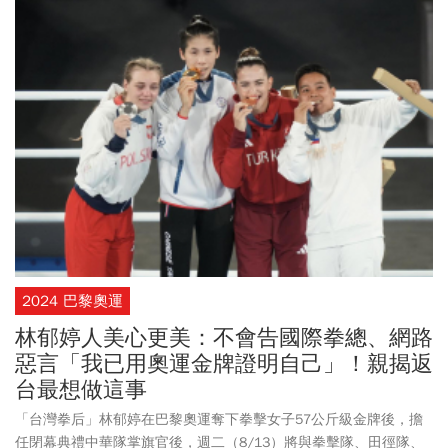
2024 巴黎奧運
林郁婷人美心更美：不會告國際拳總、網路
惡言「我已用奧運金牌證明自己」！親揭返
台最想做這事
「台灣拳后」林郁婷在巴黎奧運奪下拳擊女子57公斤級金牌後，擔
任閉幕典禮中華隊掌旗官後，週二（8/13）將與拳擊隊、田徑隊、