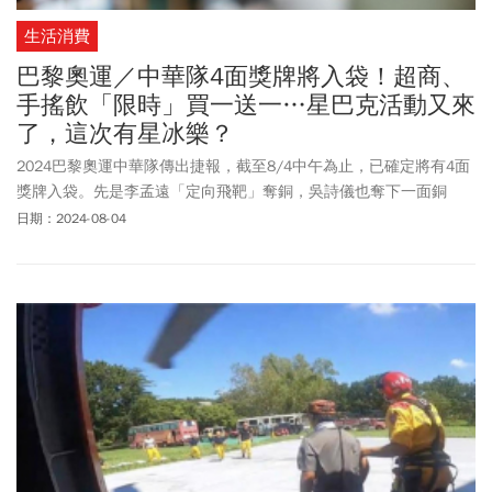
生活消費
巴黎奧運／中華隊4面獎牌將入袋！超商、
手搖飲「限時」買一送一…星巴克活動又來
了，這次有星冰樂？
2024巴黎奧運中華隊傳出捷報，截至8/4中午為止，已確定將有4面
獎牌入袋。先是李孟遠「定向飛靶」奪銅，吳詩儀也奪下一面銅
牌，拳擊女王陳念琴挺進4強，保底銅牌，「麟洋配」王齊麟、李洋
日期：2024-08-04
將對戰中國，力拼奧運金牌衛冕。便利超商跟手搖飲都推出活動，
加上父親節及七夕情人節快要到了，咖啡優惠可說是喝不完。7-
ELEVEN有咖啡買2送2，萊爾富指定咖啡、冰品買1送1，手搖飲料店
迷客夏則是部份商品推出限時5小時的買一送一的優惠。此外，連鎖
咖啡業者星巴克則是推出星巴克數位體驗至8月9日，只要完成數位
體驗遊戲，就能獲得限定優惠，包括買1送1、第2杯半價等優惠券，
星冰樂也有買1送1。