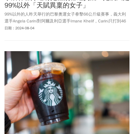
99%以外「天賦異稟的女子」
99%以外的人昨天舉行的巴黎奧運女子拳擊66公斤級賽事，義大利
選手Angela Carini對阿爾及利亞選手Imane Khelif，Carini只打到46
秒就宣布退賽，之後還跪在場上哭泣。挨了Khelif一記重拳的Carini
日期：2024-08-04
事後稱，「從未嚐過這樣的一拳（I have never felt a punch like
this）」，考慮到自身安全，於是決定放棄比賽。