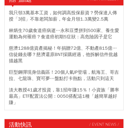
加1倍，飛行成本也增加3200萬元，以救援時數換算每小時成本將近
20萬元，一趟救援就要花上百萬元。
我只領3萬基本工資，如何調高投保薪資？勞保達人傳
授「3招」不靠老闆加薪，年金月領1.3萬變2.5萬
林炳生70歲食道癌病逝…永和豆漿拼到500家、養生愛
運動為何罹癌？食道癌初期5症狀：高危險因子是它
慈濟1288億資產揭秘！年捐贈72億、不動產815億…
信徒錢去哪？慈濟還原BNT採購經過，他拆解信件批越
描越黑
巨型鋼彈現身信義區！20個人氣IP登場，航海王、哥吉
拉、七龍珠、寶可夢…盤點打卡熱點，活動只到這天
淡大教授41歲才投資，靠1招年賺15％！小資族「勝率
最高」ETF配置法公開：0050搭配這1種「越簡單越好
賺」
活動快訊
/ EVENT NEWS /