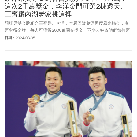
這次2千萬獎金，李洋金門可選2棟透天、
王齊麟內湖老家挑這裡
羽球男雙金牌組合王齊麟、李洋，本屆巴黎奧運再度風光摘金，奧
運奪得金牌，每人可獲得2000萬國光獎金，不少人好奇他們如何運
用獎金。兩人在2021東京奧運奪金後，於2022年初代言兼購屋，各
日期：2024-08-05
自買下新北市林口區的「長虹交響苑」新成屋，台灣房屋觀察林口
文化三路一段的新成屋平均成交行情，2022年大約45萬元，如今均
價已來到55.9萬元，漲幅超過2成。其中「長虹交響苑」2022年平均
單價為45.8萬，今年高樓層戶別的成交單價，已見6字頭，保守估計
麟洋配房產已大幅增值約4成。