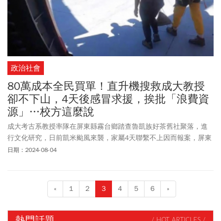
政治社會
80萬成本全民買單！直升機搜救成大教授
卻不下山，4天後感冒求援，挨批「浪費資
源」…校方這麼說
成大考古系教授率隊在屏東縣霧台鄉踏查魯凱族好茶舊社聚落，進
行文化研究，日前凱米颱風來襲，家屬4天聯繫不上因而報案，屏東
縣消防局7/28出動空勤和特搜聯合救援，找到4人，但他們表示很平
日期：2024-08-04
安不願下山。直到8/1感冒沒藥吃才願意下山，遭網友批評「把直升
機當Uber」，然而根據空勤總隊估計，黑鷹直升機出勤不算人事成
本每小時約20萬元，對於教授的救援飛2趟搜救成本至少80萬元起
«
1
2
3
4
5
6
»
跳。對此，屏東消防局以有急需撤離及就醫的必要性，不收取搜救
費用也不開罰。出動救援山難，飛行成本有多少？今周刊曾於2020
年報導，當年為山林解禁1周年，統計空勤總隊出勤救援山難次數增
熱門話題
/ HOT ARTICLES /