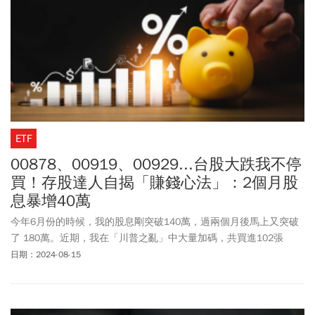
ETF
00878、00919、00929...台股大跌我不停
買！存股達人自揭「賺錢心法」：2個月股
息暴增40萬
今年6月份的時候，我的股息剛突破140萬，過兩個月後馬上又突破
了 180萬。近期，我在「川普之亂」中大量加碼，共買進102張
00919。如果以暴力算法，那就等於一年加薪28萬左右。再加上這
日期：2024-08-15
季00878也很給力，配發0.55，讓今年股息大幅增加。