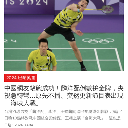
畫面，內容質疑麟洋配巡迴賽都早早出局，只在奧運贏球奪牌，
「現在又要領2000萬了，你知道那是人民辛苦繳出去的錢嗎？」對
此李洋也展現高EQ，強調自己也有繳稅，從沒以錢為出發點，只要
上場就想贏。為獎勵奧運奪牌選手，各縣市政府也加碼獎金，像是
李洋為金門人，金門縣府就宣布加碼至300萬元；而王齊麟身為台北
市選手，台北市長蔣萬安稍早也表示，已拍板定案會加倍，金牌獎
金加上訓補金，至少可獲272萬元。
2024 巴黎奧運
中國網友敲碗成功！麟洋配倒數拚金牌，央
視急轉彎...原先不播、突然更新節目表出現
「海峽大戰」
台灣羽球男雙「麟洋配」李洋、王齊麟闖進巴黎奧運金牌戰，預計4
日晚10點將對戰中國組合梁偉鏗、王昶上演「台海大戰」，這也是
兩人第2度闖進奧運金牌戰，全台民眾都集氣加油！此場賽事中國網
日期：2024-08-04