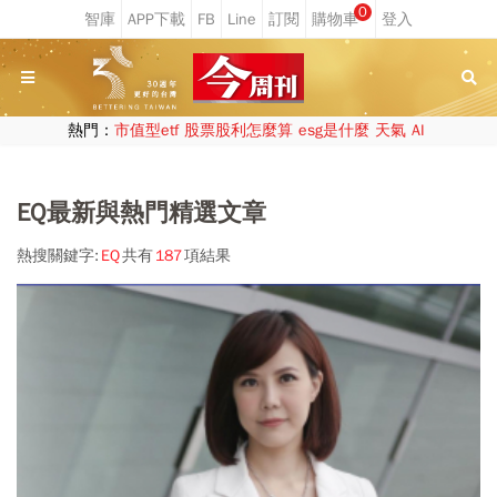
0
熱門：
市值型etf
股票股利怎麼算
esg是什麼
天氣
AI
EQ最新與熱門精選文章
熱搜關鍵字:
EQ
共有
187
項結果