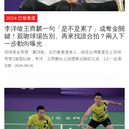
2024 巴黎奧運
李洋嗆王齊麟一句「是不是累了」成奪金關
鍵！親吻球場告別、再來找誰合拍？兩人下
一步動向曝光
羽球黃金男雙「麟洋配」在巴黎奧運會上，締造台灣奧運史上羽球
男雙2連霸紀錄，李洋、王齊麟站上頒獎舞台眼眶泛淚，2人一起看
著中華奧會會旗慢慢升起，場邊則有觀眾合唱國旗歌，畫面讓台灣
日期：2024-08-05
民眾相當感動，這同時也是李洋退役前最好的結局。李洋在出征巴
黎奧運前就已宣布，這將是他職業生涯的最後一次奧運比賽，之後
將高掛球拍，生涯最終戰將會是9月初的2024台北羽球公開賽。由於
是奧運「最後一舞」，李洋也特別感性，他賽後2次親吻地板，「就
是想和奮鬥這麼久的羽球賽場道別！」他在IG貼出一手拿著金牌，
一手比著五環標誌燦笑的照片，寫下：「最後一舞，這是送給你們
的。」