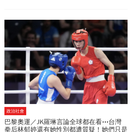
友也相當關注，不過先前7月31日麟洋配出戰另一組中國組合劉雨
辰、歐烜屹時，央視罕見未直播，因此男雙羽球金牌戰是否直播也
掀起中國網友討論。起初，央視體育頻道（CCTV-5）節目表列出這
場比賽的轉播時程，但後來突然又改掉，取而代之的是「錄像：體
操男子吊環」，但引發大批中國網友不滿；查看央視最新節目表，
在奧林匹克頻道（CCTV-16）的節目表上又加入了此場比賽的轉播。
值得一提的是，3年前東京奧運麟洋配擊敗中國組合奪金，當時央視
在頒獎儀式途中直接切斷訊號。
政治社會
巴黎奧運／JK羅琳言論全球都在看⋯台灣
拳后林郁婷還有她性別都遭質疑！她們只是