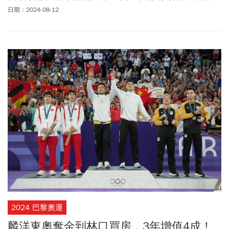
桌球隊一同返抵國門。對於是否要開告之前她被攻擊的性別問題，
日期：2024-08-12
周一(8/12)她透過中華代表團發布聲明表示，「針對國際拳總及網路
上的不友善言論，我已經用奧運金牌證明，已經不需要再透過法律
訴訟對這些人證明什麼」。她說，現在最想做的事情就是好好休
息，享受一下勝利的果實，「也請大家繼續支持台灣的拳擊運
動」。
2024 巴黎奧運
麟洋東奧奪金到林口買房，3年增值4成！