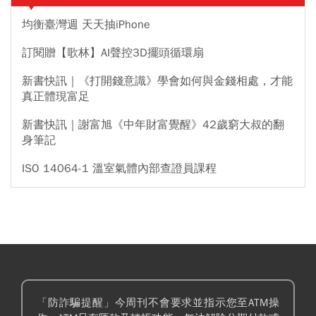
均衡臺灣週 天天抽iPhone
訂閱贈【歌林】AI聲控3D擺頭循環扇
新書快訊｜《打開錢意識》學會如何與金錢相處，才能
真正體現富足
新書快訊｜謝富旭《中年財富覺醒》42歲窮大叔的翻
身筆記
ISO 14064-1 溫室氣體內部查證員課程
「防詐騙提醒」今周刊不會要求並指示您至ATM操