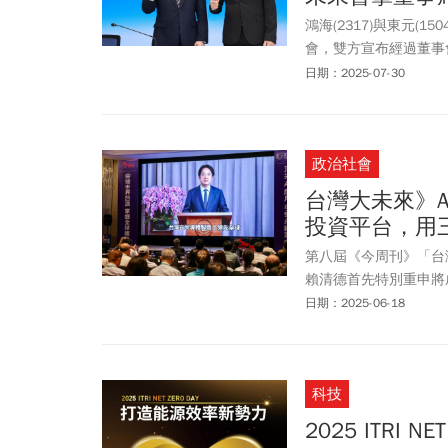
鴻海(2317)與東元(
會，雙方宣布經過董事
權，東元電機則將持有鴻
日期：2025-07-30
取得東元董事席次，東
都非常好，會先聚焦A
是否會有後續變化，東
政治社會
時間點規劃。
台灣大未來》
投資平台，用
第八屆《今周刊》「台灣
賴清德首先特別重申將
全球、連接AI時代主
日期：2025-06-18
進設備的 AI 試製線
中小企業創新升級。另
國、日本、歐盟等夥伴
科技
2025 ITRI 