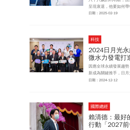
呈現衰退，他要如何帶
日期：2025-02-19
科技
2024日月光
微水力發電打
因應全球永續發展趨勢
新成為關鍵推手，日月
司和日月光環保永續基
日期：2024-12-12
造永續環境。
國際總經
賴清德：最好
行動「2027