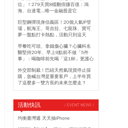
位」！279天買8檔翻倍賺百億：鴻
海、台達電...唯一金融股是它
巨型鋼彈現身信義區！20個人氣IP登
場，航海王、哥吉拉、七龍珠、寶可
夢…盤點打卡熱點，活動只到這天
早餐吃可頌、拿鐵傷心臟？心臟科名
醫堅持20年、早上9點前不做「5件
事」：喝咖啡前先喝「這1杯」更護心
外交部制裁！巴紐天然氣現貨停止採
購，急喊台灣是重要客戶，上半年買
了這麼多…雙方長約未來怎麼走？
活動快訊
/ EVENT NEWS /
均衡臺灣週 天天抽iPhone