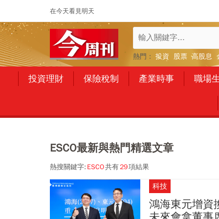
在今天看見明天
熱門：
投資
股票
高股息
投資理財
保險稅制
產業時事
職場
ESCO最新與熱門精選文章
熱搜關鍵字:
ESCO
共有
29
項結果
科技
鴻海東元增資
未來會拿董事