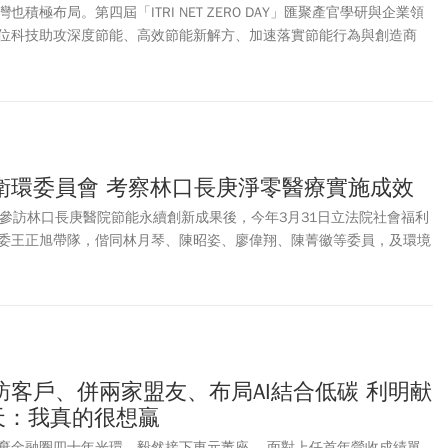
積極布局。第四屆「ITRI NET ZERO DAY」匯聚產官學研與企業領
位科技助攻深度節能、高效節能新解方、加速落實節能行為與創造商
用契機、循環再生新商機，打造提升能源效率的關鍵解方，助產業因應
型契機。
衛環委員會 考察林口長庚淨零醫療實施成效
統參訪林口長庚醫院節能永續創新成果後，今年3月31日立法院社會福利
委王正旭帶隊，偕同林月琴、陳昭姿、廖偉翔、陳菁徽等委員，及環境
邱泰源部長到林口長庚醫院，考察淨零醫療實施成效。
訪客戶、併兩家盟友、布局AI結合低碳 利明献
天：我真的很想贏
棄金融圈四十年光環，毅然接下東元董座。 面對上任首年營收成績單