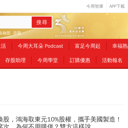
搜尋
金融股
存股
生活
今周大耳朵 Podcast
富足今周起
幸福熟
存股助理
今周學堂
訂購優惠
活動報名
換股，鴻海取東元10%股權，攜手美國製造！
席次、為何不用購併？雙方這樣說