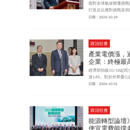
面對全球氣候變遷挑戰
打造足以應對挑戰並與
國持續加強合作，共同
日期：2024-10-24
能源效率，已是邁向淨
這不但是最具成本效益
就可以多減少一分碳」
政治社會
服務（ESCO）的參
也將與保險、壽險業者
產業電價漲，
報告的「深度節能行動
企業：終極最
散」三大階段，及政府
到2027年，全國每年
經濟部拍板10/16起
電量，更等同減碳101
達14%。對於外界憂
次審議主要考量有4大
日期：2024-10-01
府會由經濟部配合環境
節約用電，因此台電一
低產業的負擔，最高目
政治社會
能源轉型論壇
便宜電費能撐