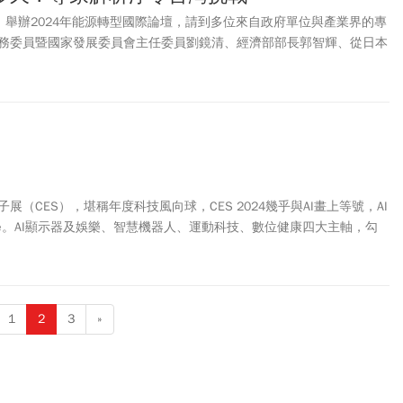
5）舉辦2024年能源轉型國際論壇，請到多位來自政府單位與產業界的專
務委員暨國家發展委員會主任委員劉鏡清、經濟部部長郭智輝、從日本
山下晃正、工研院院長劉文雄…等人；其中，山下晃正以「【國際領
經驗為題」，分享京都的能源轉型經驗。
展（CES），堪稱年度科技風向球，CES 2024幾乎與AI畫上等號，AI
ywhere。AI顯示器及娛樂、智慧機器人、運動科技、數位健康四大主軸，勾
展的新藍圖，各項創新應用帶動成長新動能。
1
2
3
»