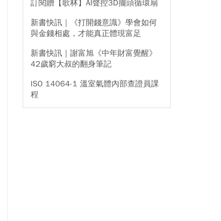
訂閱贈【歌林】AI聲控3D擺頭循環扇
新書快訊｜《打開錢意識》學會如何
與金錢相處，才能真正體現富足
新書快訊｜謝富旭《中年財富覺醒》
42歲窮大叔的翻身筆記
ISO 14064-1 溫室氣體內部查證員課
程