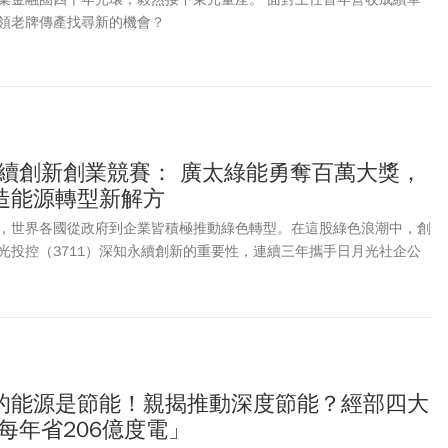
領老牌傳產找尋新的機會？
永續創新創業競賽： 廣太綠能勇奪百萬大獎，
造能源轉型新解方
，世界各國從政府到企業皆積極推動綠色轉型。在這股綠色浪潮中，創
光投控（3711）深知永續創新的重要性，連續三年攜手日月光社企公
金會舉辦「永續創新創業競賽」，鼓勵新創團隊運用創意和創新技術打
的能源是節能！親揭推動深度節能？經部四大
前每年省206億度電」