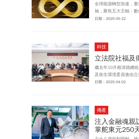
全球能源轉型加速，臺灣也
袖，聚焦五大主軸：數
機、低碳氫氨供應與應
日期：2025-05-22
國際趨勢、掌握綠色轉
科技
立法院社福及
繼去年10月賴清德總
及衛生環境委員會由立
部彭啟明部長和衛福部
日期：2025-04-02
傳產
注入金融魂親
掌舵東元250
六十八歲的利明献，捨