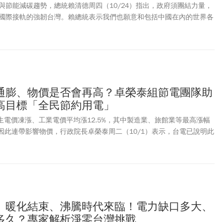
與節能減碳趨勢，總統賴清德周四（10/24）指出，政府須團結力量，
國際接軌的強韌台灣。賴總統表示我們也願意和包括中國在內的世界各
面對氣候變遷的挑戰。賴清德強調「最好的能源是節能」。他說，提升
零排放的國際共識與趨勢，因此「節約能源」會比開發電源更有效率，
重要方式，也是直接有效的減碳策略之一，「當我們多節約一分能源，
。賴清德揭示，政府鼓勵各行各業推動「深度節能」，這需要能源技術
與。他提出將透過投資獎勵、投資抵減、政府補助等方法協助產業節能，
合作推動ESCO機制，以提供資金、收取保費用於國家建設上。經濟部
通膨、物價是否會再高？卓榮泰組節電團隊助
方案」，提出「十大公營帶頭」、「九大部會齊節能」、「產業全面擴
高目標「全民節約用電」
追加157億補助冷氣、冰箱汰舊換新。藉這四大節能行動，經濟部預計
可省206億度電，等於省下全國8%用電、8座台中電廠三號燃煤機組的發
民生電價凍漲、工業電價平均漲12.5%，其中製造業、旅館業等最高漲幅
8萬噸。
心因此連帶影響物價，行政院長卓榮泰周二（10/1）表示，台電已說明此
因素，包括反映成本、照顧民生、穩定物價、節能減碳。卓揆強調，政
部等，組成節約用電的「能源技術服務業（ESCO)」團隊來協助各產業
方面調漲用電大戶電價，也會用政府的力量協助其節約用電，以實際降
標就是要全民節約用電。
》暖化結束、沸騰時代來臨！電力缺口多大、
多久？專家解析淨零台灣挑戰