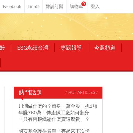
0
齡
ESG永續台灣
專題報導
今選頻道
熱門話題
/ HOT ARTICLES /
川湖做什麼的？躋身「萬金股」抱1張
年賺760萬！傳產鐵工廠如何翻身
「只有兩根鐵憑什麼賣這麼貴」？
國安基金護盤名單「存起來下次卡