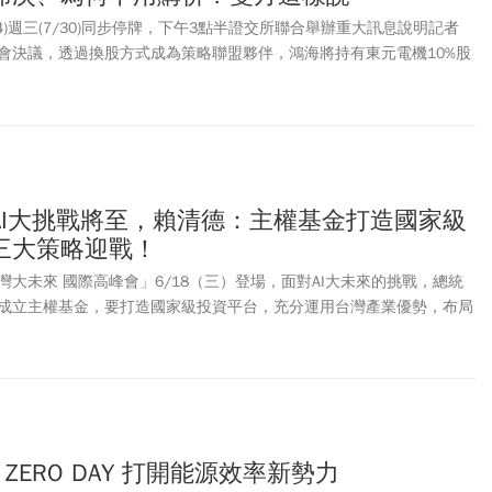
1504)週三(7/30)同步停牌，下午3點半證交所聯合舉辦重大訊息說明記者
會決議，透過換股方式成為策略聯盟夥伴，鴻海將持有東元電機10%股
海約0.519%股權，預計今年第4季完成。被問到未來鴻海是否會考慮
元表示，會從業務合作開始，原本雙方就是有在MIH合作，關係和基礎
IDC發展，後續會成立推進小組，目前先以業務互利為主開始。至於持股
元則是說，未來若是達到共識，那就看合適的時機去做調整，目前沒有
AI大挑戰將至，賴清德：主權基金打造國家級
三大策略迎戰！
大未來 國際高峰會」6/18（三）登場，面對AI大未來的挑戰，總統
成立主權基金，要打造國家級投資平台，充分運用台灣產業優勢，布局
要目標市場。賴總統提及3大策略包括：政府將攜手法人機構，建置最先
，協助企業進行新產品開發，並培育開發或生產線使用AI實作人才，幫助
外，賴總統說，政府將積極促進國際技術合作與標準制定，深化與美
科技聯盟，共同推動全球AI 技術發展與運用。
NET ZERO DAY 打開能源效率新勢力