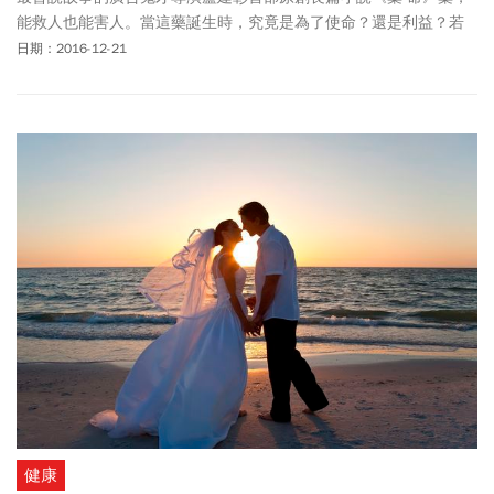
能救人也能害人。當這藥誕生時，究竟是為了使命？還是利益？若
藥比糖果便宜，你覺得你吃的是什麼？
日期：2016-12-21
健康