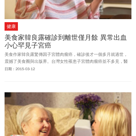
健康
美食家韓良露確診到離世僅月餘 異常出血
小心罕見子宮癌
美食作家韓良露驚傳因子宮體肉瘤癌，確診後才一個多月就過世，
震撼了美食圈與出版界。台灣女性罹患子宮體肉瘤癌並不多見，醫
師提醒，女性朋友應該定時檢查，才能避免子宮疾病發生。
日期：2015-03-12