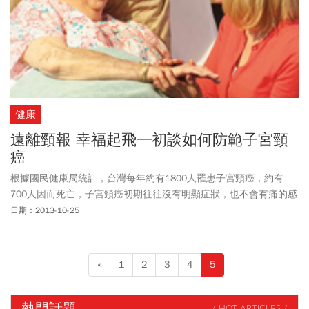
健康
遠離頸報 幸福起飛─初談如何防範子宮頸
癌
根據國民健康局統計，台灣每年約有1800人罹患子宮頸癌，約有
700人因而死亡，子宮頸癌初期往往沒有明顯症狀，也不會有痛的感
覺，所以很容易被女性忽略。
日期：2013-10-25
«
1
2
3
4
5
熱門話題