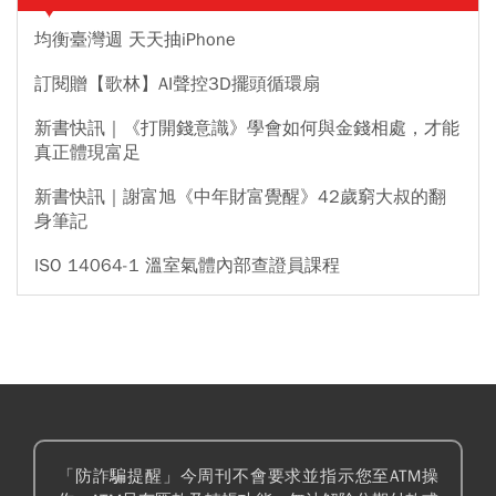
均衡臺灣週 天天抽iPhone
訂閱贈【歌林】AI聲控3D擺頭循環扇
新書快訊｜《打開錢意識》學會如何與金錢相處，才能
真正體現富足
新書快訊｜謝富旭《中年財富覺醒》42歲窮大叔的翻
身筆記
ISO 14064-1 溫室氣體內部查證員課程
「防詐騙提醒」今周刊不會要求並指示您至ATM操