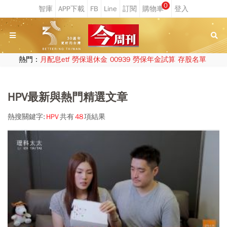
0
熱門：
月配息etf
勞保退休金
00939
勞保年金試算
存股名單
HPV最新與熱門精選文章
熱搜關鍵字:
HPV
共有
48
項結果