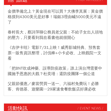
/ HOT ARTICLES /
金價準備北上？黃金現在可以買？大佛李其展：黃金價
格摸到4300美元是好事！瑞銀3理由喊5000美元不遠
了
眷村長大，蔡詩萍聊公務員老父親：不給子女出人頭地
的壓力，只要看到我在看書他就很開心
《吉伊卡哇》電影7/31上映！威秀影城特典、預售套
票…販售資訊整理，討伐棒+小卡必收、上映戲院一文
看
「把BNT吹成神藥、誤導防疫政策」誰上演台灣需要中
國施予恩惠的大戲？杜奕瑾：還防疫團隊一個公道
父親節優惠／麥當勞買一送一、六福村免費玩！必勝
客、肯德基、遊樂園…29家速食餐飲飯店好康必收
活動快訊
/ EVENT NEWS /