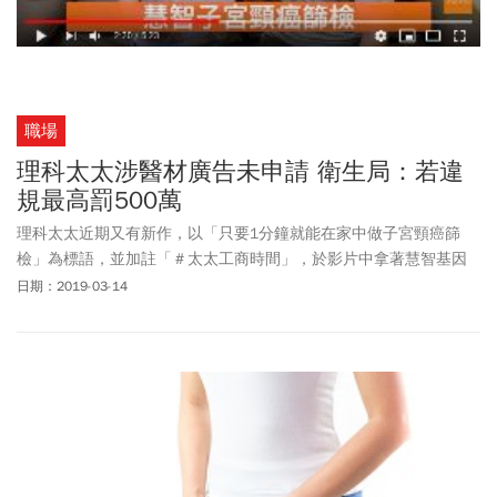
職場
理科太太涉醫材廣告未申請 衛生局：若違
規最高罰500萬
理科太太近期又有新作，以「只要1分鐘就能在家中做子宮頸癌篩
檢」為標語，並加註「＃太太工商時間」，於影片中拿著慧智基因
的產品，介紹如何使用，並示範如何自己在家中做抹片檢查。由於
日期：2019-03-14
影片中出現醫療器材產品，是否涉及醫療器材廣告？台北市衛生局
表示，目前北市尚未查到該產品有提出廣告申請，已啟動調查，釐
清是否有違法，若認定違規將可罰最高500萬元。