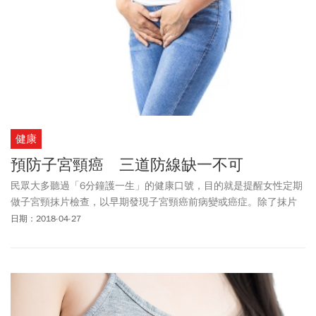
健康
預防子宮頸癌 三道防線缺一不可
民眾大多聽過「6分鐘護一生」的健康口號，目的就是提醒女性定期
做子宮頸抹片檢查，以早期發現子宮頸癌前病變或癌症。除了抹片
檢查，子宮頸癌疫苗、安全性行為也是重要防護措施。
日期：2018-04-27