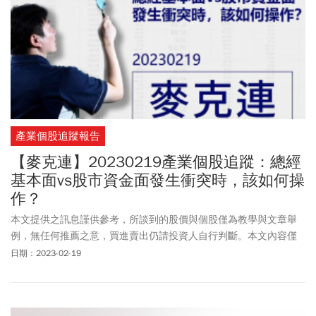
產業個股追蹤報告
【麥克連】20230219產業個股追蹤：總經
基本面vs股市資金面發生衝突時，該如何操
作？
本文提供之訊息謹供參考，所談到的股價與個股僅為教學與文章舉
例，無任何推薦之意，買進賣出仍請投資人自行判斷。本文內容僅
供訂閱戶本人使用，非經授權嚴禁任何翻印、轉載，或以任何型態
日期：2023-02-19
傳播於他人。