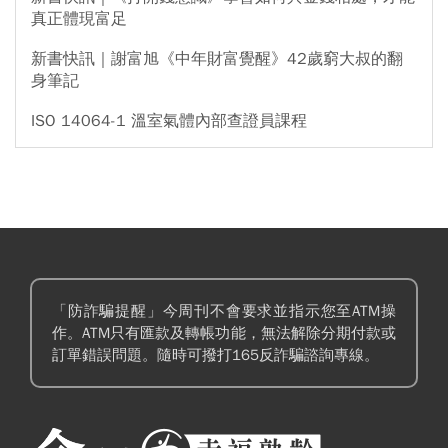
真正體現富足
新書快訊｜謝富旭《中年財富覺醒》42歲窮大叔的翻
身筆記
ISO 14064-1 溫室氣體內部查證員課程
「防詐騙提醒」今周刊不會要求並指示您至ATM操
作。ATM只有匯款及轉帳功能，無法解除分期付款或
訂單錯誤問題。隨時可撥打165反詐騙諮詢專線。