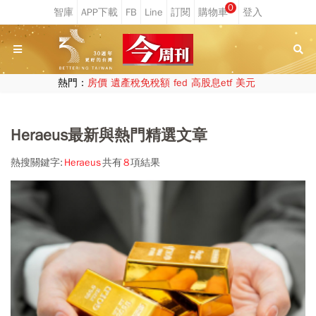
0
熱門：
房價
遺產稅免稅額
fed
高股息etf
美元
Heraeus最新與熱門精選文章
熱搜關鍵字:
Heraeus
共有
8
項結果