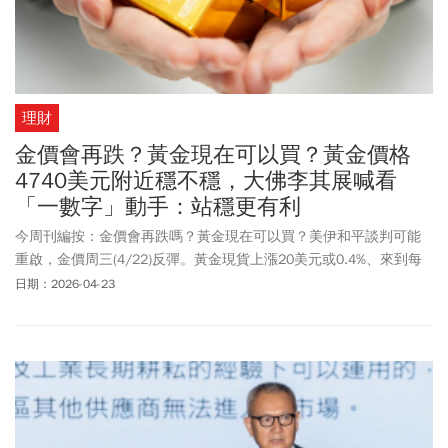
理財
金價會再跌？黃金現在可以買？黃金價格
4740美元附近穩不穩，大佛李其展喊看
「一數字」動手：站穩更有利
今周刊編按：金價會再跌嗎？黃金現在可以買？美伊和平談判可能
重啟，金價周三(4/22)反彈。黃金現貨上漲20美元或0.4%、來到每
盎司4740美元，6月期金則是上漲39美元或0.8%，來到4758美元。
日期：2026-04-23
對此，大佛李其展在臉書PO文表示，黃金周二(4/21)再度回測月線
支撐區，短線狹幅整理等表態，金價一度跳水，最低來到4667美
元，距離這一波低點4638美元已經不遠。還好在月線支撐區附近買
盤還是有力，摸一下就上去，留了一個長下影線。「目前大致在這
250美元的區間中震盪，好處是月線上彎中，有利技術面趨勢延伸，
就是以盤代跌，等題材進一步表態，同樣還是要站穩4870對多方比
較有利」！