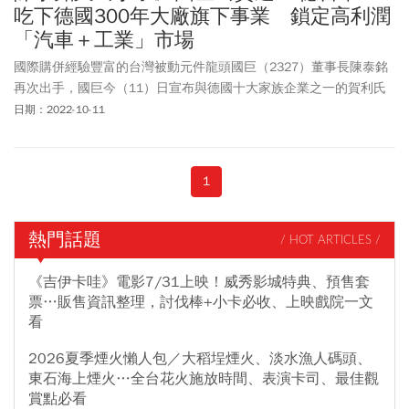
吃下德國300年大廠旗下事業 鎖定高利潤
「汽車＋工業」市場
國際購併經驗豐富的台灣被動元件龍頭國巨（2327）董事長陳泰銘
再次出手，國巨今（11）日宣布與德國十大家族企業之一的賀利氏
集團控股公司（Heraeus Holding GmbH）達成協議，將以7940萬歐
日期：2022-10-11
元（約合24.8億新台幣）現金收購對方旗下的賀利氏工業集團高階
溫度感測器事業部（Heraeus Nexensos GmbH）。根據國巨聲明，
這項交易案已獲得雙方董事會通過，本案落實國巨集團持續聚焦高
1
階利基型領域的營運策略，進一步拓展高度設計的產品組合，成為
高階電子零組件解決方案的領導供應商。這也是陳泰銘今年第二次
涉足購併，今年5月鴻海（2317）與國巨的合資企業國創半導體
熱門話題
/ HOT ARTICLES /
（XSemi Corporation）宣布，以28.868億台幣參與國內MOSFET功
率元件大廠富鼎先進（8261）私募案，將取得富鼎3.5萬張私募發行
《吉伊卡哇》電影7/31上映！威秀影城特典、預售套
的新股，並預計在增資完成後，國創將持有富鼎30.08%股份，成為
票…販售資訊整理，討伐棒+小卡必收、上映戲院一文
最大股東。
看
2026夏季煙火懶人包／大稻埕煙火、淡水漁人碼頭、
東石海上煙火…全台花火施放時間、表演卡司、最佳觀
賞點必看