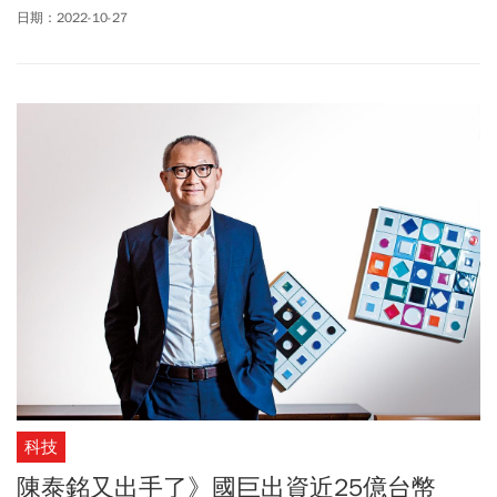
（Schneider Electric）旗下的高階工業感測器事業部Telemecanique
日期：2022-10-27
Sensors。國巨將取得Telemecanique Sensors相關的感測器業務及
專利，以及Telemecanique SensorsTM的商標授權，此交易協議皆
已獲得雙方公司董事會的決議通過，全案預計2023年完成。若不計
國巨以換股方式進行的奇力新合併案，今天宣布收購案的214億元台
幣，可說是國巨近年來規模第二大的現金併購交易，僅次於2019年
底宣布的美國高端電子零組件大廠基美（Kemet）收購案的16.4億美
元（近530億元台幣）。
科技
陳泰銘又出手了》國巨出資近25億台幣