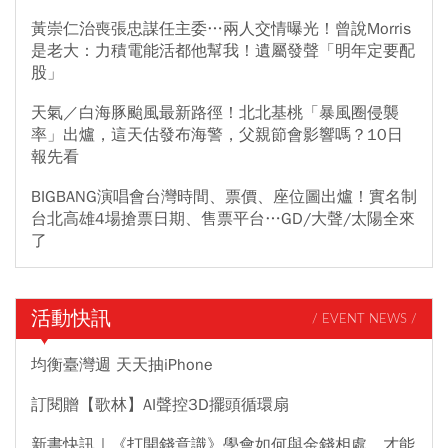
黃崇仁治喪張忠謀任主委…兩人交情曝光！曾說Morris
是老大：力積電能活都他幫我！遺屬發聲「明年定要配
股」
天氣／白海豚颱風最新路徑！北北基桃「暴風圈侵襲
率」出爐，這天估發布海警，父親節會影響嗎？10日
報先看
BIGBANG演唱會台灣時間、票價、座位圖出爐！實名制
台北高雄4場搶票日期、售票平台…GD/大聲/太陽全來
了
活動快訊
/ EVENT NEWS /
均衡臺灣週 天天抽iPhone
訂閱贈【歌林】AI聲控3D擺頭循環扇
新書快訊｜《打開錢意識》學會如何與金錢相處，才能