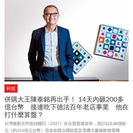
科技
併購大王陳泰銘再出手！ 14天內砸200多
億台幣 接連吃下德法百年老店事業 他在
打什麼算盤？
台灣被動元件龍頭國巨（2327）在台股盤後宣布，預計以6.86億歐
元（約214億元台幣）現金收購法國能源及電機大廠施耐德電機