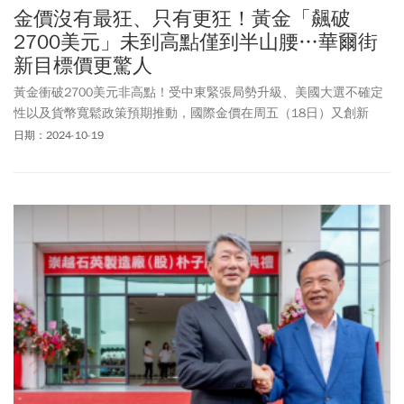
金價沒有最狂、只有更狂！黃金「飆破
2700美元」未到高點僅到半山腰…華爾街
新目標價更驚人
黃金衝破2700美元非高點！受中東緊張局勢升級、美國大選不確定
性以及貨幣寬鬆政策預期推動，國際金價在周五（18日）又創新
高，一度漲至2720美元，即使今年累計漲幅已達30%，卻有分析師
日期：2024-10-19
認為，除最快半年就可看到3000美元，且漲勢還未到達滿足點，預
計2030年還將突破4800美元。