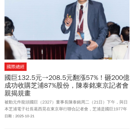
國際總經
國巨132.5元→208.5元翻漲57%！砸200億
成功收購芝浦87%股份，陳泰銘東京記者會
親揭規畫
被動元件龍頭國巨（2327）董事長陳泰銘周二（21日）下午，與日
本芝浦電子社長葛西晃在東京舉行聯合記者會，芝浦是國巨1977年
成立以來併購的第二家日本企業。對於未來是否還可能收購其他日
日期：2025-10-21
本企業，陳泰銘表示，日本有不少身懷單一技術的優良企業，如果
把這些日企帶到國際市場有其效益，「我們態度是開放的」。