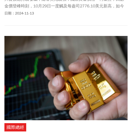
金價登峰時刻，10月29日一度觸及每盎司2776.10美元新高，如今
在2606美元盤整震盪。據了解，一名黃金大戶因國際金價持續走
日期：2024-11-13
跌，銀樓牌告價也下探一個月新低，讓該名大戶短短不到2周直接蒸
發149萬；對此，有專家直言，近期黃金價格下跌，不全然是川普當
選美國總統所造成。
國際總經