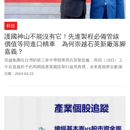
科技
護國神山不能沒有它！先進製程必備管線
價值等同進口轎車 為何崇越石英新廠落腳
嘉義？
崇越集團在台灣的第三座半導體專用石英製造廠，周四（18日）上
午在嘉義朴子的馬稠後產業園區舉行啟用典禮，未來產能將全數滿
足護國神山在南科的先進製程需求，甚至不排除爭取同樣放眼先進
日期：2024-04-23
製程的美國英特爾的訂單。崇越集團董事長郭智輝在崇越石英嘉義
三廠的啟用典禮會場表示，半導體不論現在或未來，都是台灣的重
中之重，他認為全球半導體產業，至少未來30年都將持續發展。崇
越集團是國內最大半導體設備及材料的代理商，長期深耕半導體、
光電、太陽能等科技領域，並積極打造晶圓代工服務平台。不只如
此，崇越集團後來跨入事業廢棄物清運與化學藥品銷售業務，轉投
資的安永事業，為消費者健康把關，還增加了國立台北大學的運動
場館營運經營，涉足大健康事業。