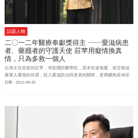
話題人物
二〇一二年醫療奉獻獎得主 ──愛滋病患
者、藥癮者的守護天使 莊苹用癡情換真
情，只為多救一個人
出身文化世家的莊苹，考取國防醫學院，原本前途無憂，卻甘願放
棄軍人優渥的待遇，投入愛滋防治與患者的關懷，更將觸角延伸至
藥癮者，傾聽他們的心聲，永遠不放棄地陪伴著。莊苹自稱「白
日期：2012-09-20
癡」，將青春歲月投注在愛滋病與藥癮患者身上，不求升遷也不求
回報，只默默地等待這群社會邊緣人回頭的一天。