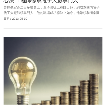
心法 工程師修成電子大廠掌門人
曾經是宏碁二百多號員工，童子賢從工程師出身，到成為國內電子
代工大廠和碩掌門人，他的職場成功祕訣？如今，他帶領和碩集團
旗下十八萬名員工，他的用人禁忌？
日期：2013-05-30