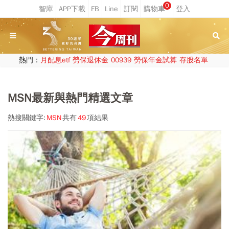
0
熱門：
月配息etf
勞保退休金
00939
勞保年金試算
存股名單
MSN最新與熱門精選文章
熱搜關鍵字:
MSN
共有
49
項結果