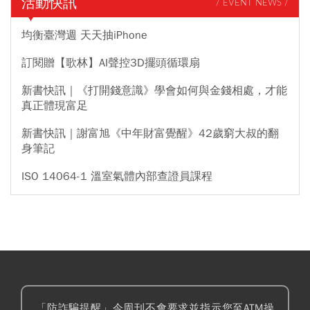
活動快訊
/ EVENT NEWS /
均衡臺灣週 天天抽iPhone
訂閱贈【歌林】AI聲控3D擺頭循環扇
新書快訊｜《打開錢意識》學會如何與金錢相處，才能
真正體現富足
新書快訊｜謝富旭《中年財富覺醒》42歲窮大叔的翻
身筆記
ISO 14064-1 溫室氣體內部查證員課程
「防詐騙提醒」今周刊不會要求並指示您至ATM操