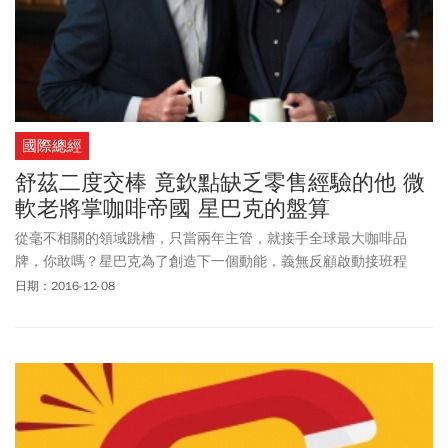
國際總經
舒茲二度交棒 竟欽點缺乏零售經驗的他 微
軟老將掌咖啡帝國 星巴克的盤算
從毫不相關的領域跳槽，只當兩年主管，就接手全球最大咖啡品
牌，你敢嗎？星巴克為了創造下一個動能，義無反顧啟動接班程
序，要為咖啡事業注入科技DNA。
日期：2016-12-08