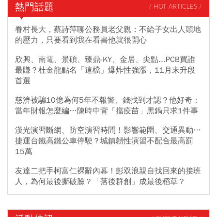
熱門話題
/ HOT ARTICLES /
眷村長大，蔡詩萍聊公務員老父親：不給子女出人頭地
的壓力，只要看到我在看書他就很開心
欣興、南電、景碩、臻鼎-KY、金居、尖點...PCB買誰
最賺？杜金龍點名「這檔」爆炸性強漲，11月末升段
首選
慈濟被騙10億為何5年不報警、錢找到才認？他好奇：
當年財報怎麼編…陳時中背「擋疫苗」黑鍋只求1件事
漢光演習斷網、防空演習時間！影響範圍、交通異動…
捷運台鐵高鐵公車停駛？城鎮韌性演習不配合最高罰
15萬
友達二把手柯富仁裸辭內幕！彭双浪親自找回來的接班
人，為何最後撕破臉？「落後群創」成最後稻草？