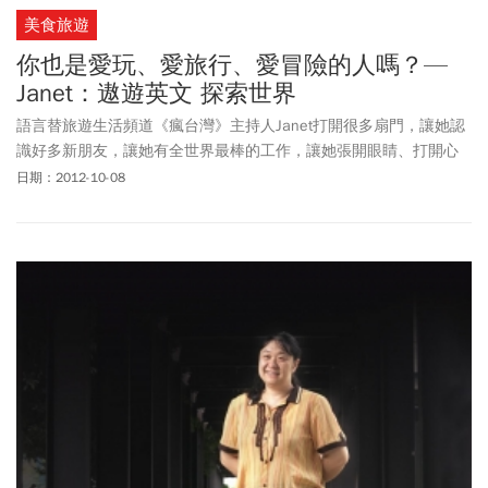
美食旅遊
你也是愛玩、愛旅行、愛冒險的人嗎？—
Janet：遨遊英文 探索世界
語言替旅遊生活頻道《瘋台灣》主持人Janet打開很多扇門，讓她認
識好多新朋友，讓她有全世界最棒的工作，讓她張開眼睛、打開心
胸，嘗試各種嶄新的體驗。
日期：2012-10-08