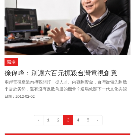
職場
徐偉峰：別讓六百元扼殺台灣電視創意
兩岸電視產業肉搏戰開打，從人才、內容到資金，台灣從領先到幾
乎居於劣勢，還有沒有反敗為勝的機會？這場攸關下一代文化與認
同的大戰，台灣沒有輸的本錢，徐偉峰的第一手觀察，給台灣電視
日期：2012-02-02
產業從主管機關到業者一個警惕。
«
1
2
3
4
5
»