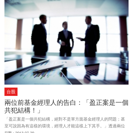
台股
兩位前基金經理人的告白：「盈正案是一個
共犯結構！」
「盈正案是一個共犯結構，絕對不是單方面基金經理人的問題；甚
至可說因為有這樣的環境，經理人才能這樣上下其手。」透過兩位
已離職的基金經理人告白，我們發現投信業光怪陸離、貪婪的現