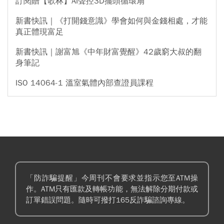
訂閱贈【歌林】AI聲控3D擺頭循環扇
新書快訊｜《打開錢意識》學會如何與金錢相處，才能
真正體現富足
新書快訊｜謝富旭《中年財富覺醒》42歲窮大叔的翻
身筆記
ISO 14064-1 溫室氣體內部查證員課程
「防詐騙提醒」今周刊不會要求並指示您至ATM操
作。ATM只有匯款及轉帳功能，無法解除分期付款或
訂單錯誤問題。隨時可撥打165反詐騙諮詢專線。