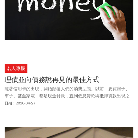
名人專欄
理債並向債務說再見的最佳方式
隨著信用卡的出現，開始顛覆人們的消費型態。以前，要買房子、
車子、甚至家電，都是現金付款，直到低息貸款與抵押貸款出現之
後，我們可以試著先把商品帶回家使用，之後再分期付款。但是信
日期：2016-04-27
用卡更方便，它讓貸款這種東西變的「老土」，卻也讓許多人陷入
債務危機，真可謂「水能載舟、亦能覆舟」。