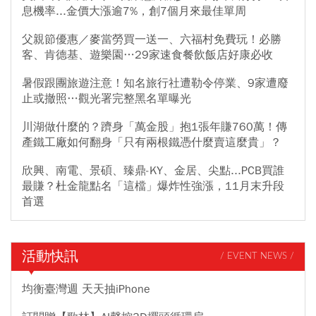
息機率...金價大漲逾7%，創7個月來最佳單周
父親節優惠／麥當勞買一送一、六福村免費玩！必勝
客、肯德基、遊樂園…29家速食餐飲飯店好康必收
暑假跟團旅遊注意！知名旅行社遭勒令停業、9家遭廢
止或撤照…觀光署完整黑名單曝光
川湖做什麼的？躋身「萬金股」抱1張年賺760萬！傳
產鐵工廠如何翻身「只有兩根鐵憑什麼賣這麼貴」？
欣興、南電、景碩、臻鼎-KY、金居、尖點...PCB買誰
最賺？杜金龍點名「這檔」爆炸性強漲，11月末升段
首選
活動快訊
/ EVENT NEWS /
均衡臺灣週 天天抽iPhone