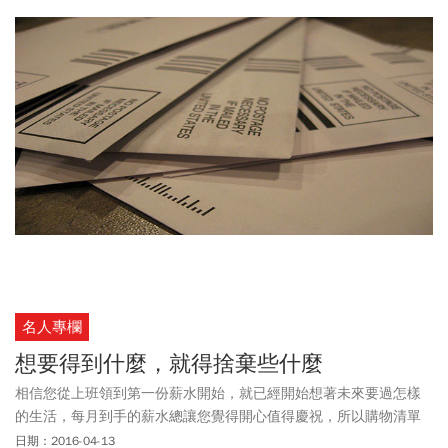
名人專欄
想要得到什麼，就得捨棄些什麼
相信您從上班領到第一份薪水開始，就已經開始想著未來要過怎樣
的生活，每月到手的薪水總讓您覺得開心值得慶祝，所以購物清單
上永遠都是長長的待買品項。覺得現金購買太慢，所以辦了信用
日期：2016-04-13