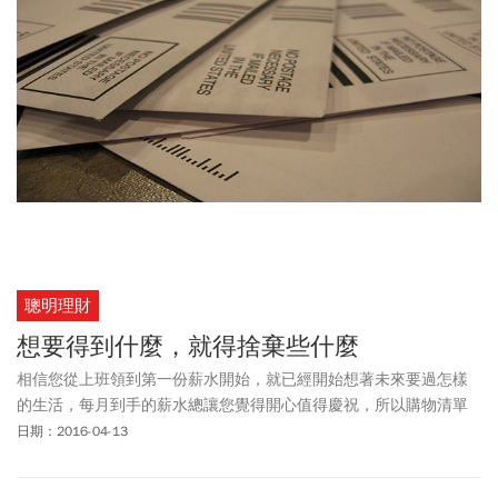
聰明理財
想要得到什麼，就得捨棄些什麼
相信您從上班領到第一份薪水開始，就已經開始想著未來要過怎樣
的生活，每月到手的薪水總讓您覺得開心值得慶祝，所以購物清單
上永遠都是長長的待買品項。覺得現金購買太慢，所以辦了信用
日期：2016-04-13
卡，透過分期0利率的方式，加速買到想要的東西，享受讓別人稱羨
的生活。