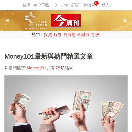
0
熱門：
投資
股票
高股息
金融股
存股
Money101最新與熱門精選文章
熱搜關鍵字:
Money101
共有
78
項結果