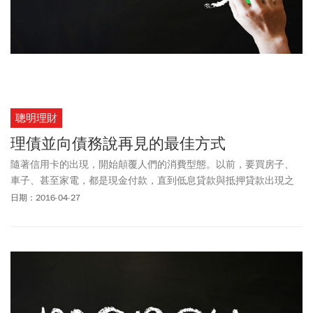
聰明理財
理債並向債務說再見的最佳方式
隨著信用卡的出現，開始顛覆人們的消費型態。以前，要買房子、
車子、甚至家電，都是現金付款，直到低息貸款與抵押貸款出現之
後，我們可以試著先把商品帶回家使用，之後再分期付款。但是信
日期：2016-04-27
用卡更方便，它讓貸款這種東西變的「老土」，卻也讓許多人陷入
債務危機，真可謂「水能載舟、亦能覆舟」。