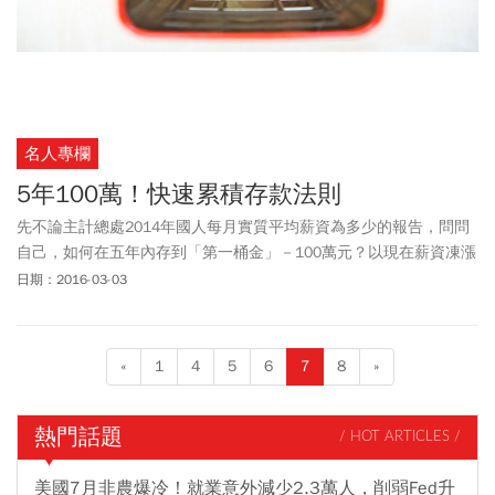
名人專欄
5年100萬！快速累積存款法則
先不論主計總處2014年國人每月實質平均薪資為多少的報告，問問
自己，如何在五年內存到「第一桶金」－100萬元？以現在薪資凍漲
的情況下，建議先把目標打八折，五年內存到80萬元為目標。
日期：2016-03-03
«
1
4
5
6
7
8
»
熱門話題
/ HOT ARTICLES /
美國7月非農爆冷！就業意外減少2.3萬人，削弱Fed升