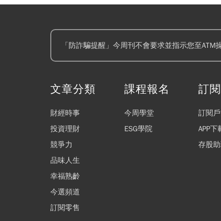
「防詐騙提醒」今周刊不會要求並指示您至ATM
文章分類
課程報名
訂
財經時事
今周學堂
訂閱戶
投資理財
ESG學院
APP下
競爭力
存股助
品味人生
幸福熟齡
今選頻道
訂閱零售