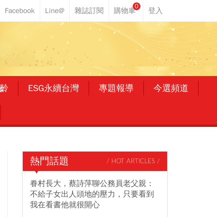
0
齡
ESG永續台灣
專題報導
今選頻道
熱門話題
/ HOT ARTICLES /
眷村長大，蔡詩萍聊公務員老父親：
不給子女出人頭地的壓力，只要看到
我在看書他就很開心