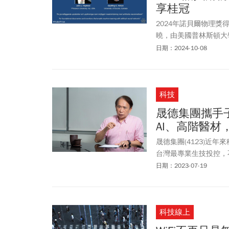
享桂冠
2024年諾貝爾物理獎
曉，由美國普林斯頓大學科
學科學家辛頓（Geoff
日期：2024-10-08
基礎發現與發明。
科技
晟德集團攜手
AI、高階醫材
晟德集團(4123)近
台灣最專業生技投控，
為主軸，縱向布局產業
日期：2023-07-19
檻、高知識壁壘為原則
目追求本夢比，以紮實
生技產業都無法與國際
科技線上
場創造世界前三的獨角
業推向世界舞台。