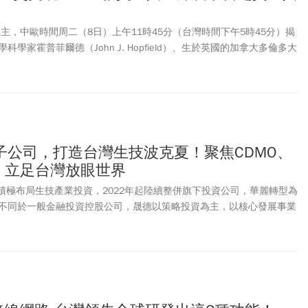
得主，中歐時間周二（8日）上午11時45分（台灣時間下午5時45分）揭
學家霍普菲爾德（John J. Hopfield）、生於英國的加拿大多倫多大
rey E. Hinton）共享殊榮，以表彰他們藉由人工神經網絡實現機器學習的
子公司，打造台灣生技波克夏！聚焦CDMO、
，立足台灣放眼世界
年來積極布局生技產業投資，2022年起陸續整併旗下投資公司，華麗轉型為
不同於一般金融投資控股公司，晟德以策略投資為主，以核心發展事業
上中下游，並同時橫向擴張事業版圖。投資標的選擇上以高技術、高門
，在追求創新的同時，晟德也極為注重轉投資公司之自有現金流，不盲
基礎，築夢踏實。晟德集團總裁林榮錦表示，無論是資金或資源，台灣
級大藥廠拚比，但台灣擁有得天獨厚的人才與技術，極有潛力在利基市
獸企業，晟德也以此為目標，積極推動2025年獨角獸計畫，將核心事