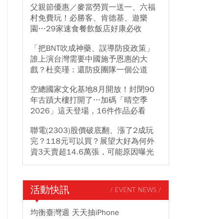
父親節優惠／麥當勞買一送一、六福
村免費玩！必勝客、肯德基、遊樂
園…29家速食餐飲飯店好康必收
「把BNT吹成神藥、誤導防疫政策」
誰上演台灣需要中國施予恩惠的大
戲？杜奕瑾：還防疫團隊一個公道
空總國家文化基地8月開放！封閉90
年古蹟大樓打開了…加碼「晴空季
2026」這天登場，16件作品必看
聯電(2303)股價破底翻、漲了2成玩
完？118元可以買？展望大好為何外
資3天賣超14.6萬張，可能原因曝光
活動快訊
/ EVENT NEWS /
均衡臺灣週 天天抽iPhone