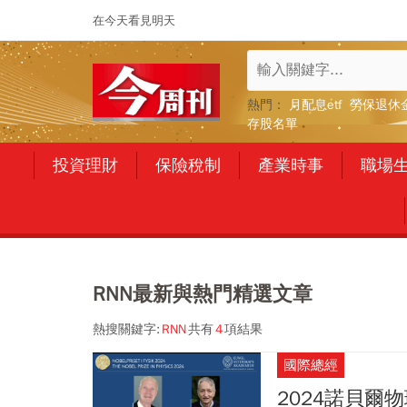
在今天看見明天
熱門：
月配息etf
勞保退休
存股名單
投資理財
保險稅制
產業時事
職場
RNN最新與熱門精選文章
熱搜關鍵字:
RNN
共有
4
項結果
國際總經
2024諾貝爾