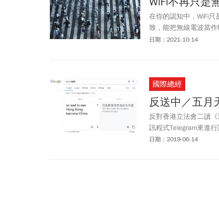
WiFi不再只
在你的認知中，WiFi
致，能把無線電波當作
世界上可以說是絕無僅
日期：2021-10-14
國際總經
反送中／五月天
反對香港立法會二讀《
訊程式Telegram來
擊；巧合的是，五月天
日期：2019-06-14
常的翻譯狀況。