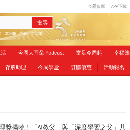
搜尋
金
00939
勞保年金試算
生活
今周大耳朵 Podcast
富足今周起
幸福熟
存股助理
今周學堂
訂購優惠
活動報名
物理獎揭曉！「AI教父」與「深度學習之父」共