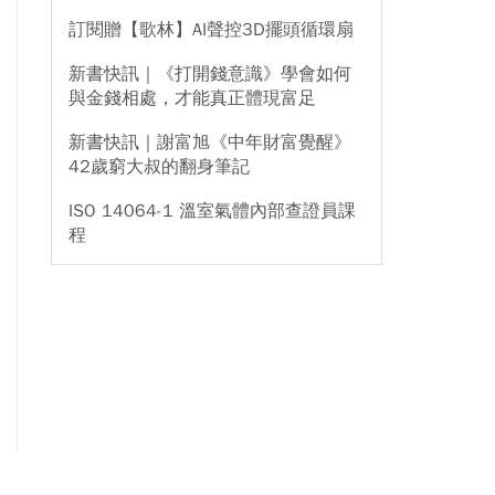
訂閱贈【歌林】AI聲控3D擺頭循環扇
新書快訊｜《打開錢意識》學會如何
與金錢相處，才能真正體現富足
新書快訊｜謝富旭《中年財富覺醒》
42歲窮大叔的翻身筆記
ISO 14064-1 溫室氣體內部查證員課
程