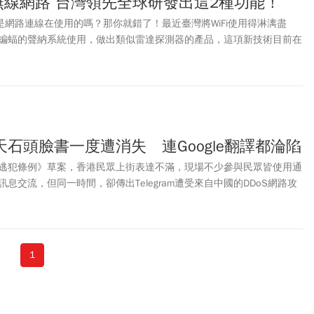
是無線網路 台灣領先全球研發出這2種功能！
只是網路連線在使用的嗎？那你就錯了！最近臺灣將WiFi使用得淋漓盡
蝙蝠的聲納系統使用，做出類似雷達探測器的產品，這項新技術目前在
有。
石頭臉書一度遭消失 連Google翻譯都淪陷
逃犯條例》草案，香港民眾上街表達不滿，現場不少參與民眾皆使用通
進行訊息交流，但同一時間，卻傳出Telegram遭受來自中國的DDoS網路攻
石頭昨留言聲援香港民眾，臉書一度遭下架，而Google翻譯也出現不尋
1