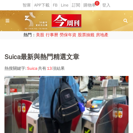
0
熱門：
美股
行事曆
勞保年資
股票抽籤
房地產
Suica最新與熱門精選文章
熱搜關鍵字:
Suica
共有
13
項結果