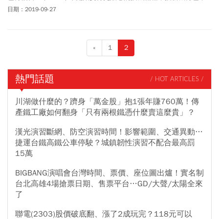
怕資料、聯絡人消失。
日期：2019-09-27
«
1
2
熱門話題
/ HOT ARTICLES /
川湖做什麼的？躋身「萬金股」抱1張年賺760萬！傳
產鐵工廠如何翻身「只有兩根鐵憑什麼賣這麼貴」？
漢光演習斷網、防空演習時間！影響範圍、交通異動…
捷運台鐵高鐵公車停駛？城鎮韌性演習不配合最高罰
15萬
BIGBANG演唱會台灣時間、票價、座位圖出爐！實名制
台北高雄4場搶票日期、售票平台…GD/大聲/太陽全來
了
聯電(2303)股價破底翻、漲了2成玩完？118元可以