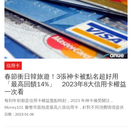
信用卡
春節衝日韓旅遊！3張神卡被點名超好用
「最高回饋14%」 2023年8大信用卡權益
一次看
每到年初都是信用卡權益盤點時刻，2023 年神卡備受關注，
Money101 彙整市面熱度最高八張信用卡，針對不同消費情境提供
民眾參考是否該剪卡。其中，隨著農曆春節的海外旅遊潮，
日期：2023-01-06
Money101 也點名三張日韓旅遊神卡。