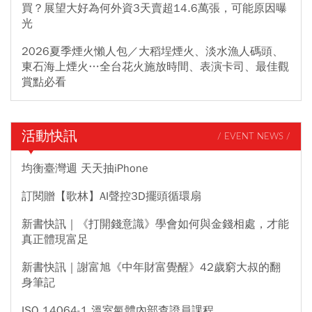
買？展望大好為何外資3天賣超14.6萬張，可能原因曝
光
2026夏季煙火懶人包／大稻埕煙火、淡水漁人碼頭、
東石海上煙火…全台花火施放時間、表演卡司、最佳觀
賞點必看
活動快訊
/ EVENT NEWS /
均衡臺灣週 天天抽iPhone
訂閱贈【歌林】AI聲控3D擺頭循環扇
新書快訊｜《打開錢意識》學會如何與金錢相處，才能
真正體現富足
新書快訊｜謝富旭《中年財富覺醒》42歲窮大叔的翻
身筆記
ISO 14064-1 溫室氣體內部查證員課程