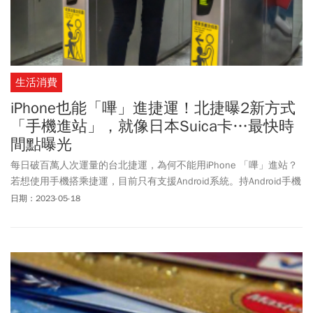
生活消費
iPhone也能「嗶」進捷運！北捷曝2新方式
「手機進站」，就像日本Suica卡…最快時
間點曝光
每日破百萬人次運量的台北捷運，為何不能用iPhone 「嗶」進站？
若想使用手機搭乘捷運，目前只有支援Android系統。持Android手機
的人，可下載「悠遊付」App，用NFC感應付費，或是使用搭載
日期：2023-05-18
SamsungPay的三星手機，也可向電信申請NFC SIM卡。北捷最新規
劃，將斥資4.53億元更新捷運閘門電子零組件，預計2026年起，民
眾就能用信用卡（包含 Apple Pay 與實體卡片）進出閘門。北捷也
說，台灣iPhone若要像日本iPhone可內建Suica（西瓜卡），仍需要
悠遊卡公司與蘋果合作建置才可以，而重置案將於2023年～2025年
進行，預計2026年才會開放服務。