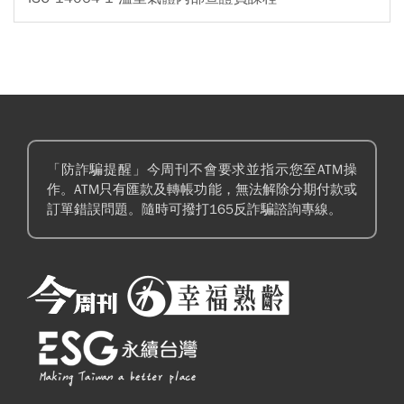
「防詐騙提醒」今周刊不會要求並指示您至ATM操
作。ATM只有匯款及轉帳功能，無法解除分期付款或
訂單錯誤問題。隨時可撥打165反詐騙諮詢專線。