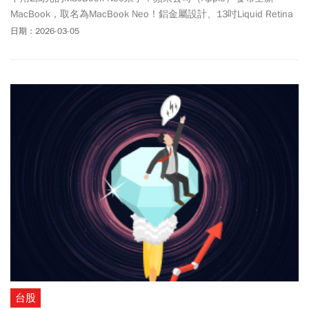
MacBook，取名為MacBook Neo！鋁金屬設計、13吋Liquid Retina
顯示器，以及全天候電池續航力，只要19900元起，比新款搭載M5
日期：2026-03-05
處理器的MacBook Air還便宜約16500元，教育價甚至只要16900
元。
台股