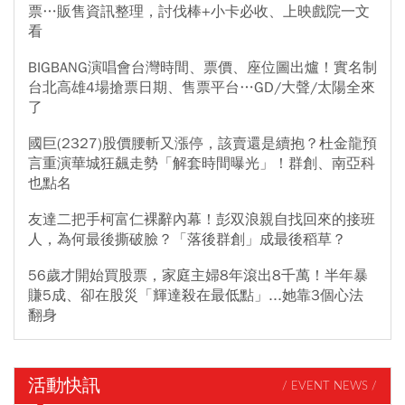
票…販售資訊整理，討伐棒+小卡必收、上映戲院一文
看
BIGBANG演唱會台灣時間、票價、座位圖出爐！實名制
台北高雄4場搶票日期、售票平台…GD/大聲/太陽全來
了
國巨(2327)股價腰斬又漲停，該賣還是續抱？杜金龍預
言重演華城狂飆走勢「解套時間曝光」！群創、南亞科
也點名
友達二把手柯富仁裸辭內幕！彭双浪親自找回來的接班
人，為何最後撕破臉？「落後群創」成最後稻草？
56歲才開始買股票，家庭主婦8年滾出8千萬！半年暴
賺5成、卻在股災「輝達殺在最低點」...她靠3個心法
翻身
活動快訊
/ EVENT NEWS /