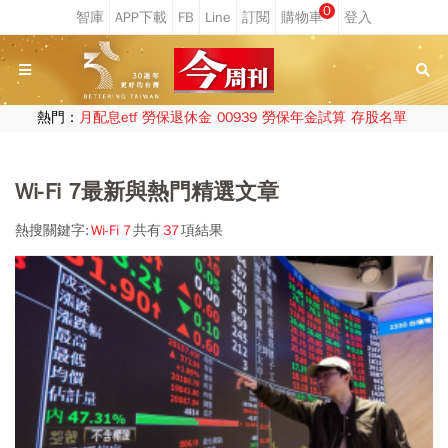
0
熱門：
月配息etf
勞保退休金
00939
勞保年金試算
存股名單
Wi-Fi 7最新與熱門精選文章
熱搜關鍵字:
Wi-Fi 7
共有
37
項結果