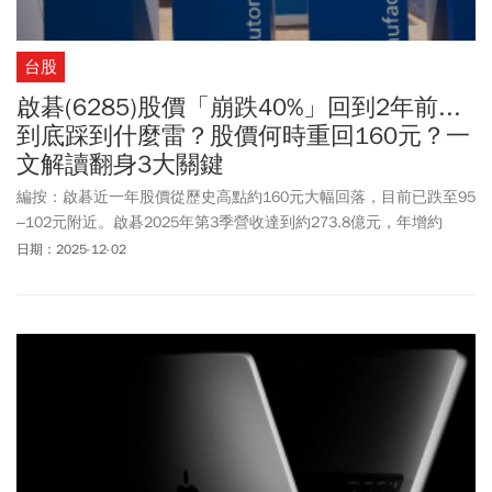
台股
啟碁(6285)股價「崩跌40%」回到2年前...
到底踩到什麼雷？股價何時重回160元？一
文解讀翻身3大關鍵
編按：啟碁近一年股價從歷史高點約160元大幅回落，目前已跌至95
–102元附近。啟碁2025年第3季營收達到約273.8億元，年增約
5~7%，毛利率回升至約12.1%，稅後純益約6.64~6.65億元、每股純
日期：2025-12-02
益（EPS）1.39元，單季獲利回升、季年雙增。近日法說會上董事長
謝宏波表示，供應鏈重組與通膨壓力的不確定性仍在，今年營收成
長恐不如預期，但經過前三季調整後，啟碁對市場變化的掌握度明
顯提升，預期明年可望恢復雙位數成長，並將在3年內挑戰年營收
1,500億元。在基本面沒有變壞，股價卻跌不停，到底怎麼了？其實
面對來自關稅、匯率、新台幣升值與全球供應鏈再洗牌的多重壓
力，目前市場信心尚未完全恢復...啟碁股價是否已經反映最壞情境？
在其生產線逐漸移轉後，能有機會再翻身？財經部落客股人阿勳本
篇將剖析啟碁最近這波暴跌背後的真因—以及2026年的展望。