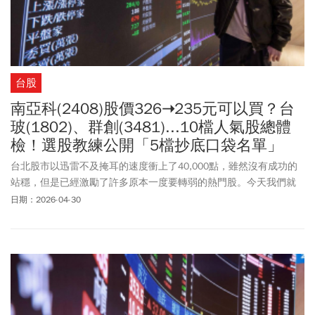
台股
南亞科(2408)股價326➝235元可以買？台
玻(1802)、群創(3481)...10檔人氣股總體
檢！選股教練公開「5檔抄底口袋名單」
台北股市以迅雷不及掩耳的速度衝上了40,000點，雖然沒有成功的
站穩，但是已經激勵了許多原本一度要轉弱的熱門股。今天我們就
來檢視一下這一些過去曾經的市場大熱門在經過修正之後還有沒有
日期：2026-04-30
介入的機會。