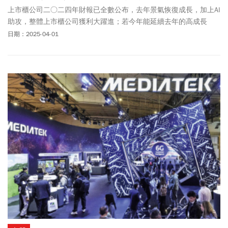
上市櫃公司二○二四年財報已全數公布，去年景氣恢復成長，加上AI
助攻，整體上市櫃公司獲利大躍進；若今年能延續去年的高成長
者，更是難能可貴，值得長期追蹤。
日期：2025-04-01