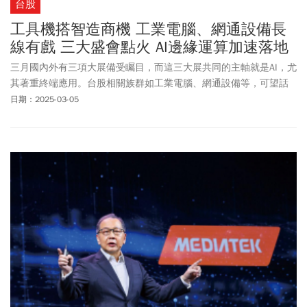
台股
工具機搭智造商機 工業電腦、網通設備長
線有戲 三大盛會點火 AI邊緣運算加速落地
三月國內外有三項大展備受矚目，而這三大展共同的主軸就是AI，尤
其著重終端應用。台股相關族群如工業電腦、網通設備等，可望話
題增溫，值得多加關注。
日期：2025-03-05