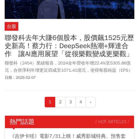
台股
聯發科去年大賺6個股本，股價飆1525元歷
史新高！蔡力行：DeepSeek熱潮+輝達合
作 讓AI應用展望「從很樂觀變成更樂觀」
聯發科（2454）業績報喜，2024全年營收年增22.4%至5305.86億
元，合併淨利年增更近四成至1071.41億元，使得每股純益（EPS）
年增38%至66.92元，創下史上第三高紀錄。AI熱潮大大推升了聯發
日期：2025-02-07
科的財報數字，不論是之前與輝達（NVIDIA）的技術合作開始拿出
成果、最新高階手機晶片天璣9400於去年第四季放量，或是近期中
國AI新創公司DeepSeek投下的震撼彈，都刺激聯發科股價站上1525
1
2
3
4
»
元的歷史新高。累計2025年以來，聯發科股價已經大漲13%，完全
沒受到川普關稅大戰對於台股及美股市場的衝擊。
熱門話題
/ HOT ARTICLES /
《吉伊卡哇》電影7/31上映！威秀影城特典、預售套