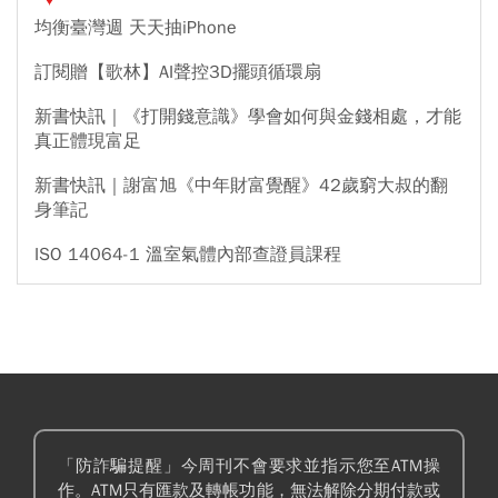
均衡臺灣週 天天抽iPhone
訂閱贈【歌林】AI聲控3D擺頭循環扇
新書快訊｜《打開錢意識》學會如何與金錢相處，才能
真正體現富足
新書快訊｜謝富旭《中年財富覺醒》42歲窮大叔的翻
身筆記
ISO 14064-1 溫室氣體內部查證員課程
「防詐騙提醒」今周刊不會要求並指示您至ATM操
作。ATM只有匯款及轉帳功能，無法解除分期付款或