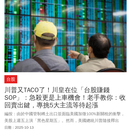
台股
川普又TACO了！川皇在位「台股賺錢
SOP」：急殺更是上車機會！老手教你：收
回賣出鍵，專挑5大主流等待起漲
編按：由於中國管制稀土出口並面臨美國加徵100%新關稅的衝擊，
美股上週五上演「黑色星期五」。然而，美國總統川普隨後釋出
「川習會」將如期舉行的消息，激勵美國股指期貨應聲反彈。受此
日期：2025-10-13