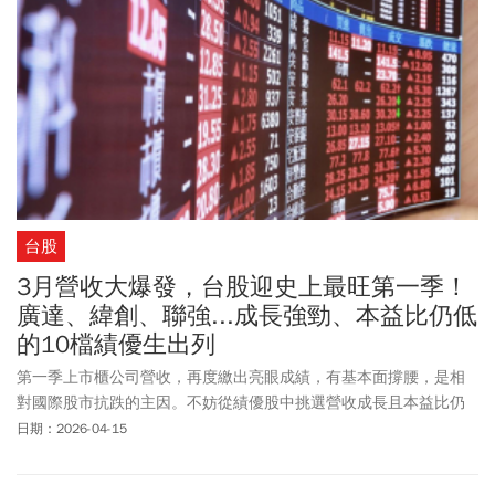
台股
3月營收大爆發，台股迎史上最旺第一季！
廣達、緯創、聯強...成長強勁、本益比仍低
的10檔績優生出列
第一季上市櫃公司營收，再度繳出亮眼成績，有基本面撐腰，是相
對國際股市抗跌的主因。不妨從績優股中挑選營收成長且本益比仍
低的個股，作為布局參考。
日期：2026-04-15