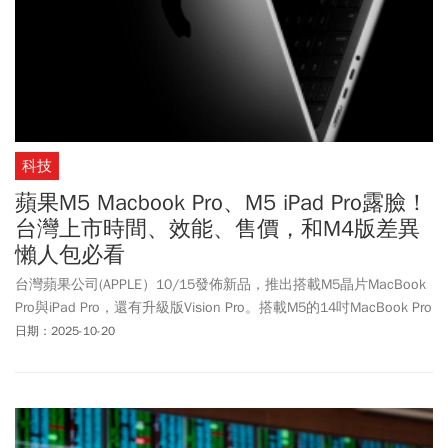
科技
蘋果M5 Macbook Pro、M5 iPad Pro露臉！
台灣上市時間、效能、售價，和M4版差異
懶人包必看
台灣蘋果公司(APPLE）10/15發佈新品，推出搭載M5晶片MacBook
Pro與iPad Pro，還有升級版Vision Pro。搭載M5的14吋MacBook Pro
有太空黑色和銀色，台灣售價52,900 元起，美國開放訂購，但台灣
日期：2025-10-20
上市時間仍待公布。11 吋 Pad Pro Wi-Fi版售價32,900元起，Wi-
Fi+行動網路版售價 39,900元起；13 吋iPad Pro Wi-Fi 版售價43,900
元起，Wi-Fi+行動網路版售價50,900元起，台灣上市時間也尚未公
布。《今周刊》整理本次新品重點功能與台灣售價，一次掌握！