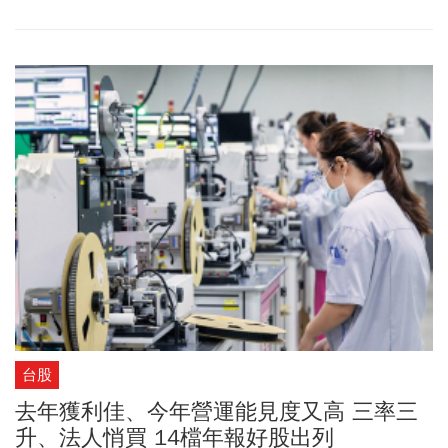
拖累，台股早盤亦大幅下挫，最低點來到 26470.44 點，跌幅一度超
過 800 點，其中台積電早盤股價更跌破 1400 元。不過，隨後台股
跌勢已逐漸收斂。
台股
去年獲利佳、今年營運能見度又高 三率三
升、法人悄買 14檔年報好股出列