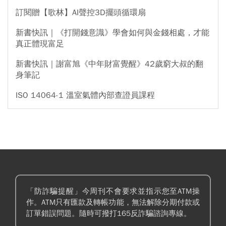
訂閱贈【歌林】AI聲控3D擺頭循環扇
新書快訊｜《打開錢意識》學會如何與金錢相處，才能
真正體現富足
新書快訊｜謝富旭《中年財富覺醒》42歲窮大叔的翻
身筆記
ISO 14064-1 溫室氣體內部查證員課程
「防詐騙提醒」今周刊不會要求並指示您至ATM操
作。ATM只有匯款及轉帳功能，無法解除分期付款或
訂單錯誤問題。隨時可撥打165反詐騙諮詢專線。