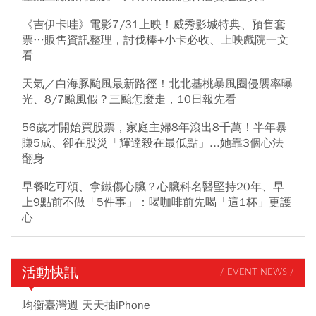
《吉伊卡哇》電影7/31上映！威秀影城特典、預售套
票…販售資訊整理，討伐棒+小卡必收、上映戲院一文
看
天氣／白海豚颱風最新路徑！北北基桃暴風圈侵襲率曝
光、8/7颱風假？三颱怎麼走，10日報先看
56歲才開始買股票，家庭主婦8年滾出8千萬！半年暴
賺5成、卻在股災「輝達殺在最低點」...她靠3個心法
翻身
早餐吃可頌、拿鐵傷心臟？心臟科名醫堅持20年、早
上9點前不做「5件事」：喝咖啡前先喝「這1杯」更護
心
活動快訊
/ EVENT NEWS /
均衡臺灣週 天天抽iPhone