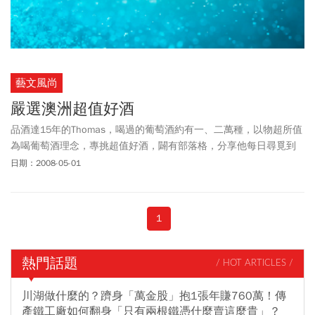
藝文風尚
嚴選澳洲超值好酒
品酒達15年的Thomas，喝過的葡萄酒約有一、二萬種，以物超所值
為喝葡萄酒理念，專挑超值好酒，闢有部落格，分享他每日尋覓到
的超值葡萄酒。
日期：2008-05-01
1
熱門話題
/ HOT ARTICLES /
川湖做什麼的？躋身「萬金股」抱1張年賺760萬！傳
產鐵工廠如何翻身「只有兩根鐵憑什麼賣這麼貴」？