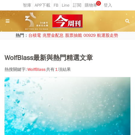
0
熱門：
台積電
兆豐金配息
股票抽籤
00929
航運股走勢
WolfBlass最新與熱門精選文章
熱搜關鍵字:
WolfBlass
共有
1
項結果