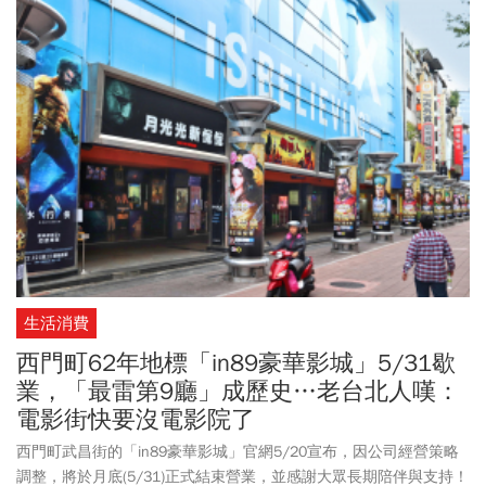
生活消費
西門町62年地標「in89豪華影城」5/31歇
業，「最雷第9廳」成歷史…老台北人嘆：
電影街快要沒電影院了
西門町武昌街的「in89豪華影城」官網5/20宣布，因公司經營策略
調整，將於月底(5/31)正式結束營業，並感謝大眾長期陪伴與支持！