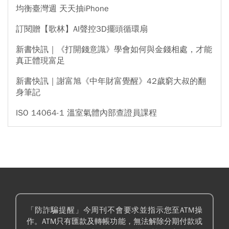
均衡臺灣週 天天抽iPhone
訂閱贈【歌林】AI聲控3D擺頭循環扇
新書快訊｜《打開錢意識》學會如何與金錢相處，才能
真正體現富足
新書快訊｜謝富旭《中年財富覺醒》42歲窮大叔的翻
身筆記
ISO 14064-1 溫室氣體內部查證員課程
「防詐騙提醒」今周刊不會要求並指示您至ATM操
作。ATM只有匯款及轉帳功能，無法解除分期付款或