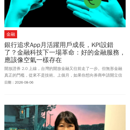
金融
銀行追求App月活躍用戶成長，KPI設錯
了？金融科技下一場革命：好的金融服務，
應該像空氣一樣存在
開放證券 2.0 上線，台灣的開放金融又往前走了一步。但無形金融
真正的門檻，從來不是技術。上個月，如果你想向券商申請開立信
用交易帳戶，而你的資產分散在三家券商，你要做的事情是：分別
日期：2026-08-06
登入三個 App、下載三份對帳單，印出來或截圖，再送到受理的那
一家。