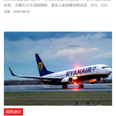
依林、天團五月天回歸開唱，還有人氣韓團強勢攻蛋，BTS、EXO、
BIGBANG暌違多年來台！下半年還有許多日本大咖接力來台，包含
日期：2026-08-04
優里YUURI、藤井風、Vaundy、木村拓哉、山下智久等人都要來台
灣演出，部分演唱會也已開始要準備抽票，2026年大巨蛋、台北小
巨蛋、林口體育館、高雄巨蛋、高雄國家體育場演唱會一次看！
國際總經