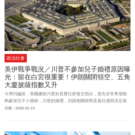
話讓戴著手錶的劉在錫汗顏，嚇得趕緊地把手錶收起來，引發全網
爆笑。黃仁勳還在節目上公開喊話「目前正在積極招募人才，如果
你認識優秀的人，請告訴他們『來輝達吧』。」，他認為在現代社
會中「智慧」已是多數優秀人才所必備的，相較之下他更看重品
格，尤其是「慷慨」的重要性，他指出「真誠為他人的成功感到喜
悅的人，才具備長期合作的價值」，能夠釋出善意、願意成就他
人，而不是因為看到別人成功而感到不安的人，這樣的人不論到哪
裡都會成功。
政治社會
美伊戰爭戰況／川普不參加兒子婚禮原因曝
光：留在白宮很重要！伊朗關閉領空、五角
大廈披薩指數又升
今周刊編按：美國總統川普於真實社群發文指出，原先非常希望能
夠參加兒子小唐納．川普的婚禮，但因相關情勢及責任感而決定留
守華府，並稱「留在華府白宮相當重要」，引發外界猜測。就有不
日期：2026-05-23
少眼尖網友發現，不僅伊朗領空出現淨空的狀態，就連五角大廈披
薩指數也上升，讓外界關注美軍是否要對伊朗展開新一輪軍事打
擊。