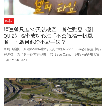
科技
輝達曾只差30天就破產！黃仁勳登《劉
QUIZ》揭密成功心法「不會祝福一帆風
順」…為何他從不戴手錶？
今周刊編按：輝達(NVIDIA)執行長黃仁勳(Jensen Huang)日前訪韓行
程滿檔，除了第一站前往踢咖「T1 Base Camp」與Faker等知名電
競選手合體，與SK集團會長崔泰源一起發零食，更破天荒登上劉在
日期：2026-06-11
錫所主持的熱門節目《劉 QUIZ ON THE BLOCK》，周三(6/10)首播
便引起韓網旋風式討論。黃仁勳在節目中侃侃而談，從自己年少時
的打工經歷，談到輝達初期差點面臨的破產危機，更透露自己的人
生信念「投入百分之百的信念，那份成果展現的是自己」，無論工
資多寡、工作價值，做任何事皆全力以赴的人生哲學更引起主持人
劉在錫的共鳴，直喊：「您真的是大哥！」黃仁勳不改幽默風格和
親民的作風，大方談起自己的經歷，更提到自己不愛戴手錶「因為
不在意時間」，認為當下才是最重要的時刻，霸氣又具哲理的一席