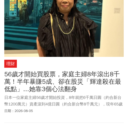
理財
56歲才開始買股票，家庭主婦8年滾出8千
萬！半年暴賺5成、卻在股災「輝達殺在最
低點」...她靠3個心法翻身
日本一位家庭主婦56歲才開始投資，8年就把6千萬日圓（約合新台
幣1200萬元）資產滾到4億日圓（約合新台幣8千萬元），現年65歲
的她，資產更突破5億日圓（約合新台幣1億元）。從完全沒有投資
日期：2026-08-05
經驗，到成功累積財富，她說自己沒有高深技巧，只靠幾個簡單原
則，就改變了退休人生。