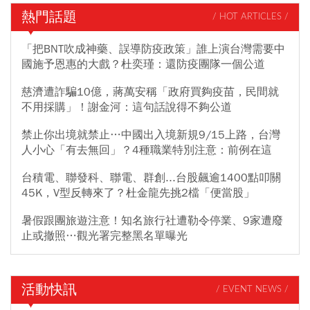
熱門話題
/ HOT ARTICLES /
「把BNT吹成神藥、誤導防疫政策」誰上演台灣需要中
國施予恩惠的大戲？杜奕瑾：還防疫團隊一個公道
慈濟遭詐騙10億，蔣萬安稱「政府買夠疫苗，民間就
不用採購」！謝金河：這句話說得不夠公道
禁止你出境就禁止…中國出入境新規9/15上路，台灣
人小心「有去無回」？4種職業特別注意：前例在這
台積電、聯發科、聯電、群創...台股飆逾1400點叩關
45K，V型反轉來了？杜金龍先挑2檔「便當股」
暑假跟團旅遊注意！知名旅行社遭勒令停業、9家遭廢
止或撤照…觀光署完整黑名單曝光
活動快訊
/ EVENT NEWS /