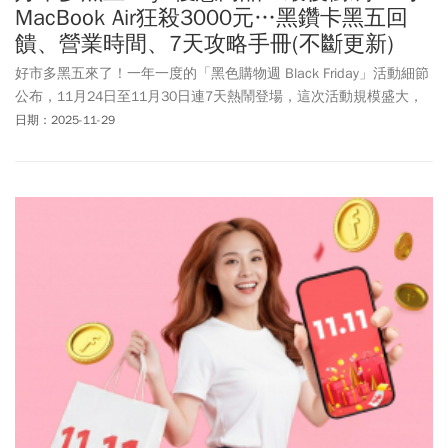
MacBook Air狂殺3000元…黑鑽卡黑五回
饋、營業時間、7天攻略手冊(不斷更新)
好市多黑五來了！一年一度的「黑色購物週 Black Friday」活動細節
公布，11月24日至11月30日連7天熱鬧登場，這次活動規模盛大，
堪稱一年一度折扣力度最大的檔期，有超過500項商品祭出優惠，總
日期：2025-11-29
優惠金額更突破百萬元。11/29好市多公布最後一天有5項必買狂殺
商品！從13吋 MacBook Air 配備 M4 晶片下殺3000元，到法國紅葡
萄酒狂省854元，好市多黑五最後一波衝刺千萬別錯過。《今周刊》
本文已為讀者整理好活動懶人包，包含日期、營業時間、重點優惠
商品、限購規則與搶購攻略等，滿滿乾貨一次掌握！