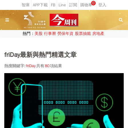
0
熱門：
美股
行事曆
勞保年資
股票抽籤
房地產
friDay最新與熱門精選文章
熱搜關鍵字:
friDay
共有
80
項結果