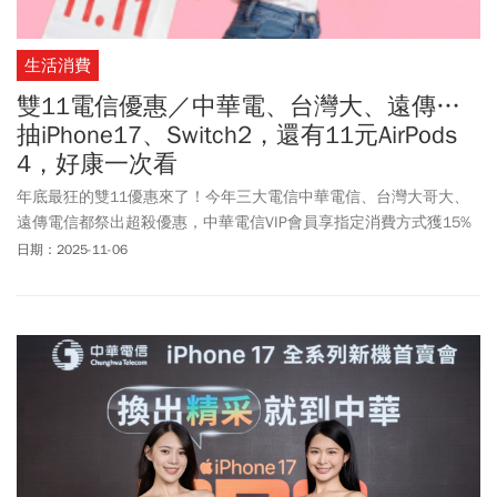
生活消費
雙11電信優惠／中華電、台灣大、遠傳…
抽iPhone17、Switch2，還有11元AirPods
4，好康一次看
年底最狂的雙11優惠來了！今年三大電信中華電信、台灣大哥大、
遠傳電信都祭出超殺優惠，中華電信VIP會員享指定消費方式獲15%
回饋，台灣大哥大MyVideo年卡下殺3折，不到1000元就能看整年；
日期：2025-11-06
遠傳電信推出多項蘋果產品優惠，包含周周搶11元AirPods 4、指定
機種折3000元等，趁著雙11搶攻大家的荷包。除了資費方案，也有
不少訂閱方案、家電優惠！