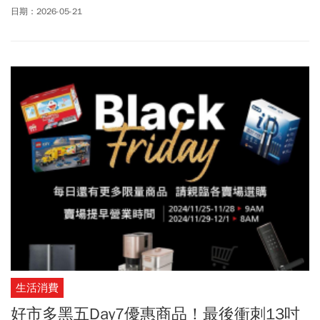
消息一出讓大批影迷震撼也不捨，感嘆西門町電影街影院又少一
日期：2026-05-21
間！「西門in89豪華影城」前身是老牌戲院「豪華大戲院」，陪伴
無數台北人走過62年光陰歲月。「西門in89豪華影城」正式歇業
後，武昌街目前僅剩「樂聲影城」一間影院。「西門電影街」是否
會真正走入歷史？外界都在關注！
生活消費
好市多黑五Day7優惠商品！最後衝刺13吋