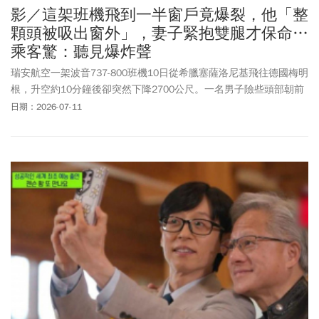
影／這架班機飛到一半窗戶竟爆裂，他「整
顆頭被吸出窗外」，妻子緊抱雙腿才保命…
乘客驚：聽見爆炸聲
瑞安航空一架波音737-800班機10日從希臘塞薩洛尼基飛往德國梅明
根，升空約10分鐘後卻突然下降2700公尺。一名男子險些頭部朝前
被吸出客艙窗外，所幸妻子緊抓他的雙腿，才沒有整個人被吸出
日期：2026-07-11
去，事發當時的影像也迅速在網路上流傳。