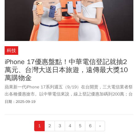
科技
iPhone 17優惠盤點！中華電信登記就抽2
萬元、台灣大送日本旅遊，遠傳最大獎10
萬購物金
蘋果新一代iPhone 17系列週五（9/19）在台開賣，三大電信業者祭
出各種優惠搶市。以中華電信來說，線上登記優惠加碼到200萬；台
灣大獨家送總價值300萬元「F1日本大獎賽尊榮朝聖之旅」；遠傳則
日期：2025-09-19
祭出抽百萬購物金、舊機換新機最高折4萬元…等6大優惠。
1
2
3
4
5
6
»