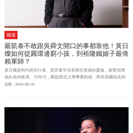
職場
嚴凱泰不敢跟吳舜文開口的事都靠他！黃日
燦如何從圓環邊窮小孩，到裕隆鐵娘子最倚
賴軍師？
黃日燦是時代的先行者。貧苦童年沒有困住英雄的靈魂，卻更壯闊
他生命的格局。70年代，剛從西北大學畢業的他，即與美國知名的
法律專家孔傑榮，共同參與了中國法律從無到有制定的過程，為中
日期：2024-08-19
國開啟法律之門；80年代，他打破哈佛紀錄，以兩年九個月拿到博
士學位，快速擠入華爾街律師的窄圈，見證了華爾街股票內線交
易、併購熱潮的喧囂年代，38歲那年，更躍升為眾達第一位華裔合
夥人。90年代，擁有企業併購、跨國投資、證券金融、公司治理多
項專長的他，再度攀向人生另一座山峰，返台成立眾達台北，一邊
將美國的併購經驗帶回台灣，一邊做為各大企業的策略軍師，給予
商業建言，不僅連續多年被選為世界傑出律師，更獲得併購大師的