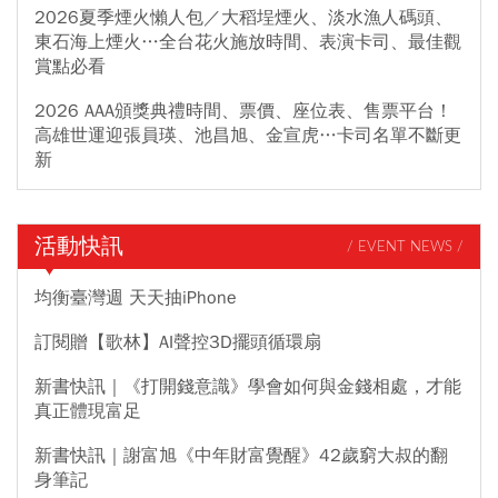
2026夏季煙火懶人包／大稻埕煙火、淡水漁人碼頭、
東石海上煙火…全台花火施放時間、表演卡司、最佳觀
賞點必看
2026 AAA頒獎典禮時間、票價、座位表、售票平台！
高雄世運迎張員瑛、池昌旭、金宣虎…卡司名單不斷更
新
活動快訊
/ EVENT NEWS /
均衡臺灣週 天天抽iPhone
訂閱贈【歌林】AI聲控3D擺頭循環扇
新書快訊｜《打開錢意識》學會如何與金錢相處，才能
真正體現富足
新書快訊｜謝富旭《中年財富覺醒》42歲窮大叔的翻
身筆記