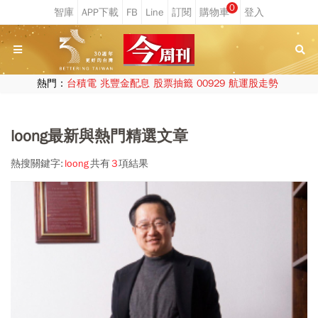
0
熱門：
台積電
兆豐金配息
股票抽籤
00929
航運股走勢
loong最新與熱門精選文章
熱搜關鍵字:
loong
共有
3
項結果