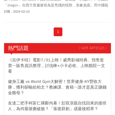
「dragon」在西方普遍被視為是兇殘的怪獸，形象負面。而中國龍
則象徵友好和善，代表著好運與吉祥，因此中國大陸正積極推動，
日期：2024-02-10
要將中國龍的英文翻譯正名為「loong」。
1
熱門話題
/ HOT ARTICLES /
《吉伊卡哇》電影7/31上映！威秀影城特典、預售套
票…販售資訊整理，討伐棒+小卡必收、上映戲院一文
看
健身工廠 vs World Gym大解密！世界健身-KY營收大
勝，獲利卻輸給柏文？教練課、會籍…誰才是真正賺錢
金雞母？
友達二把手柯富仁裸辭內幕！彭双浪親自找回來的接班
人，為何最後撕破臉？「落後群創」成最後稻草？