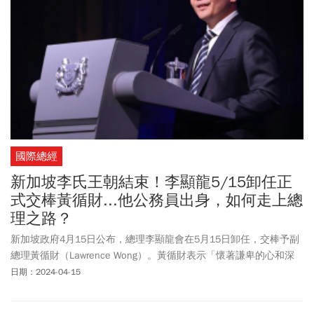
美譽。一路攀峰登頂的他，始終沒忘記少年之志，在他征戰數十
載、人生最通透的67歲，號召了眾多企業家成立了「台灣產業創生
平台」，用其累積一生的專業和智慧，幫助台灣企業升級與轉型，
至今仍神采奕奕地走在公益的路上。
國際總經
新加坡李氏王朝結束！李顯龍5/15卸任正
式交棒黃循財...他公務員出身，如何走上總
理之路？
新加坡政府4月15日公布，總理李顯龍會在5月15日卸任，交棒予副
總理黃循財（Lawrence Wong）。黃循財表示「懷著謙卑的心和深
深的責任感」去肩負起新加坡總理的新任務。
日期：2024-04-15