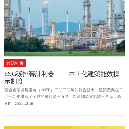
政治社會
ESG碳排審計利器 ——本土化建築能效標
示制度
聯合國環境規畫署（UNEP）二○二○年的報告指出，建築產業在二
○一九年排放了全球的總耗能三五％，以及總溫室氣體三八％，高
於工業部門和運輸的總排放量，因此建築產業的節能減排，是達成
日期：2021-12-15
國家淨零排放的關鍵所在。