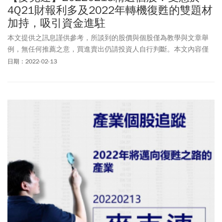
4Q21財報利多及2022年轉機復甦的雙題材
加持，吸引資金進駐
本文提供之訊息謹供參考，所談到的股價與個股僅為教學與文章舉
例，無任何推薦之意，買進賣出仍請投資人自行判斷。本文內容僅
供訂閱戶本人使用，非經授權嚴禁任何翻印、轉載，或以任何型態
日期：2022-02-13
傳播於他人。