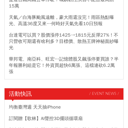
15萬
天氣／白海豚颱風遠離，豪大雨還沒完！雨區熱點曝
光、高溫36度又來…何時好天氣先看10日預報
台達電可以買？股價漲停1425→1815元反彈27%！不
只營收可期還有啥利多？目標價、散熱王牌神秘面紗曝
光
華邦電、南亞科、旺宏…記憶體股又飆漲停要買誰？半
年報勝利組是它！外資買超快6萬張、這檔連砍6.2萬
張
活動快訊
/ EVENT NEWS /
均衡臺灣週 天天抽iPhone
訂閱贈【歌林】AI聲控3D擺頭循環扇