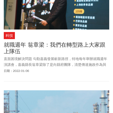
科技
就職週年 翁章梁：我們在轉型路上大家跟
上隊伍
直面困境解決問題 勾勒嘉義發展嶄新路徑，特地每年舉辦就職週年
演講會，嘉義縣長翁章梁除了是向縣府團隊，清楚傳達施政作為與
目標，更冀望分享每年迎來的各種正向改變，陪同嘉義鄉親做好根
日期：2022-01-06
本觀念上的翻轉，「能夠如同種田人般，遇到困境就想盡辦法克
服，讓辛苦栽種的作物萌芽茁壯」，一起替嘉義縣開拓創新未來。