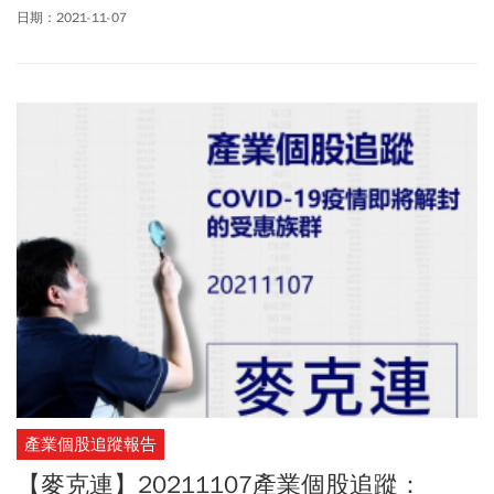
供訂閱戶本人使用，非經授權嚴禁任何翻印、轉載，或以任何型態
日期：2021-11-07
傳播於他人。
產業個股追蹤報告
【麥克連】20211107產業個股追蹤：