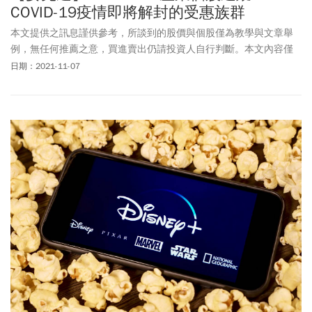
COVID-19疫情即將解封的受惠族群
本文提供之訊息謹供參考，所談到的股價與個股僅為教學與文章舉
例，無任何推薦之意，買進賣出仍請投資人自行判斷。本文內容僅
供訂閱戶本人使用，非經授權嚴禁任何翻印、轉載，或以任何型態
日期：2021-11-07
傳播於他人。