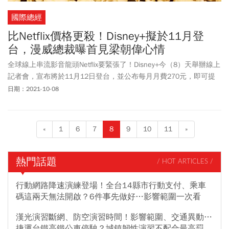
國際總經
比Netflix價格更殺！Disney+擬於11月登
台，漫威總裁曝首見梁朝偉心情
全球線上串流影音龍頭Netflix要緊張了！Disney+今（8）天舉辦線上
記者會，宣布將於11月12日登台，並公布每月月費270元，即可提
供4部設備可同時線上觀賞；若以Netflix的收費來看，要供4部設備同
日期：2021-10-08
時線上觀賞每月月費為390元。
«
1
6
7
8
9
10
11
»
熱門話題
/ HOT ARTICLES /
行動網路降速演練登場！全台14縣市行動支付、乘車
碼這兩天無法開啟？6件事先做好…影響範圍一次看
漢光演習斷網、防空演習時間！影響範圍、交通異動…
捷運台鐵高鐵公車停駛？城鎮韌性演習不配合最高罰