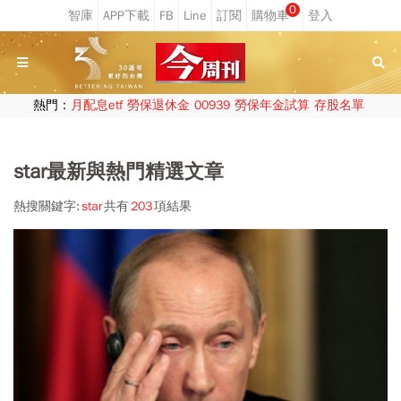
0
熱門：
月配息etf
勞保退休金
00939
勞保年金試算
存股名單
star最新與熱門精選文章
熱搜關鍵字:
star
共有
203
項結果