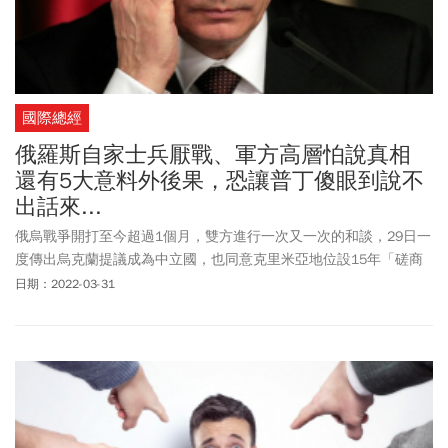
國際總經
俄羅斯自家士兵厭戰、軍方高層怕說真相
還有5大意料外後果，恐讓普丁傻眼到說不
出話來...
俄烏戰爭開打至今超過1個月，雙方進行一次又一次的和談，29日一
度傳出烏克蘭提議成為中立國，也同意克里米亞地位設15年「磋商
期」，讓談判似乎露出和平曙光；不過隔天俄羅斯隨即改口「談判
日期：2022-03-31
沒有任何突破」，烏國總統澤倫斯基（Volodymyr Zelensky）也表示
「根本空談」。根據最新消息指出，俄烏雙方4月1日將再一次線上
和談，而今（31）日俄國宣布即刻在烏克蘭東南部港巿馬立波停
火，讓平民撤離馬立波。回頭來看這場開打1個多月的戰爭，不只是
給了俄國總統普丁出乎意料的難攻場面，還有自家士兵厭戰、軍方
高層害怕說真相，更得面臨5大意料外的後果。