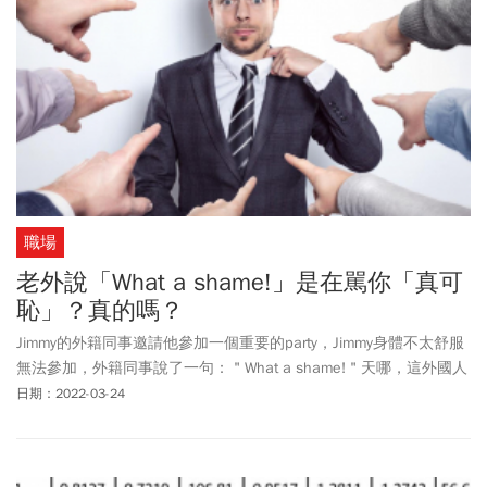
職場
老外說「What a shame!」是在駡你「真可
恥」？真的嗎？
Jimmy的外籍同事邀請他參加一個重要的party，Jimmy身體不太舒服
無法參加，外籍同事說了一句：＂What a shame!＂天哪，這外國人
未免也太不禮貌了吧！不能參加party就說人可恥，Jimmy很生氣。其
日期：2022-03-24
實「what a shame」不是很可恥，Jimmy弄錯了。今天來看看shame
這個大家似乎很熟，又用不到位的字。