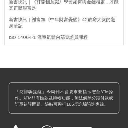
新書快訊｜《打開錢意識》學會如何與金錢相處，才能
真正體現富足
新書快訊｜謝富旭《中年財富覺醒》42歲窮大叔的翻
身筆記
ISO 14064-1 溫室氣體內部查證員課程
「防詐騙提醒」今周刊不會要求並指示您至ATM操
作。ATM只有匯款及轉帳功能，無法解除分期付款或
訂單錯誤問題。隨時可撥打165反詐騙諮詢專線。