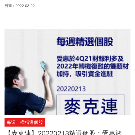
呈現爆炸性的成長。近期，2019 年是國內被動式 ETF 發行的最高
日期：2022-03-22
峰，發行規模居然已佔全體基金發行量的 41.7%，也就是國人投資
基金的資金有超過 4 成都去買 ETF，可見國人對 ETF 多麼熱衷啊！
每週一檔精選個股
【麥克連】20220213精選個股：受惠於