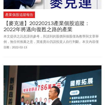
產業個股追蹤報告
【麥克連】20220213產業個股追蹤：
2022年將邁向復甦之路的產業
本文提供之訊息謹供參考，所談到的股價與個股僅為教學與文章舉
例，無任何推薦之意，買進賣出仍請投資人自行判斷。本文內容僅
供訂閱戶本人使用，非經授權嚴禁任何翻印、轉載，或以任何型態
日期：2022-02-13
傳播於他人。