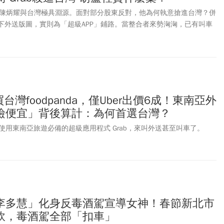
辦人陳炳耀與台灣極具淵源。面對部分股東反對，他為何執意搶進台灣？併
看似搶下外送版圖，實則為「超級APP」鋪路。當整合者來勢洶洶，已有叫車
億買台灣foodpanda，僅Uber出價6成！東南亞外
撿便宜」背後算計：為何首選台灣？
使用東南亞旅遊必備的超級應用程式 Grab，來叫外送甚至叫車了。
李多慧」化身反毒酒駕宣導女神！春節新北市
軟，毒酒駕全部「扣車」