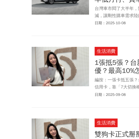
好友，還能儲值、提領
台灣車市悶了大半年，
減，讓剛性購車需求陸
車、福特六和、納智捷
日期：2025-10-08
施，而進口車受關稅談
車款與活動。
生活消費
1張抵5張？
優？最高10
編按：一張卡抵五張？台新
信用卡，靠「7大切換權
多、刷得更聰明嗎？懶
日期：2025-09-08
生活消費
雙狗卡正式掰掰