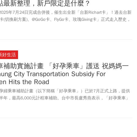
點最新整理，新戶限定是什麼？
在2025年7月24日完成合併後，催生出全新「台新Richart卡」！過去台新
(切換刷方案)、@GoGo卡、FlyGo卡、玫瑰Giving卡」正式走入歷史，
為信用卡市場上第3張權益自選的信用卡，屆時將與國泰世華CUBE卡、玉山
較勁，形成三強鼎立的局面。究竟台新Richart卡有哪些變動及回饋、新卡
動有哪些，《今周刊》本文帶讀者一次看。
新好生活
車補助實施計畫 「好孕乘車」護送 祝媽媽一
 City Transportation Subsidy For
n Hits the Road
孕婦乘車補助計畫（以下簡稱「好孕乘車」）已於7月正式上路，提供
半年，最高6,000元計程車補助。台中市長盧秀燕表示，「好孕乘車」
台中通 TCPASS」APP線上完成，並結合11家車隊、逾5,300輛計
能減輕準媽媽的經濟負擔，打造最貼心的孕期支持系統。Taichung
bsidy For Pregnant Women Program (hereinafter referred to
officially launched in July, offering up to NT$6,000 taxi fare for
red in Taichung City from early pregnancy through six months after