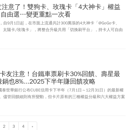
ims to provide the most caring and practical support for expectant
卡友注意了！雙狗卡、玫瑰卡「4大神卡」權益
ocess, from application to payment, can be completed online via the
案自由選…變更重點一次看
自9月1日起，在市面上流通共計300萬張的4大神卡「@GoGo卡、
ving卡、太陽卡/玫瑰卡」，將整合升級共用「切換刷平台」，持卡人可自由
說，未來這4張信用卡「將無實質上差異」，消費者「無須更換卡片」
到Richart Life App平台中切換需要的刷卡權益與回饋。究竟7大方
這4張明星信用卡？《今周刊》本文為台新卡友整理此次的變更重點。
E卡友注意！台鐵車票刷卡30%回饋、壽星最
鍋也8%...2025下半年賺回饋攻略
國泰世華銀行公布CUBE信用卡下半年（7月1日～12月31日）的最新權
。儘管回饋細則有所變動，但卡片原有的三種權益分級和六大權益方案
仍可享有2%至3.3%不等的小樹點回饋。想知道如何賺到最高回饋？本
卡下半年的回饋攻略，包括三種卡友等級的升級秘訣，以及多項期間限定
購票最高30%回饋、壽星專屬優惠等。同時，也將為您盤點「玩數
集精選」與「樂饗購」等權益方案的最新通路調整，助您輕鬆刷出最高
2
3
4
»