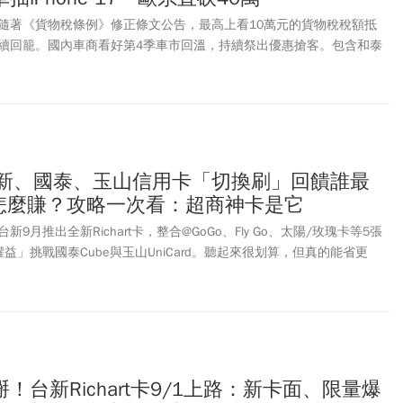
、付款，享受更多完整功能。
隨著《貨物稅條例》修正條文公告，最高上看10萬元的貨物稅稅額抵
續回籠。國內車商看好第4季車市回溫，持續祭出優惠搶客。包含和泰
、中華三菱、現代汽車南陽實業、特斯拉、台灣福斯，紛紛祭出優惠措
判衝擊影響較大，降價幅度更驚人。今周刊一文整理近期各大車廠降價
台新、國泰、玉山信用卡「切換刷」回饋誰最
%怎麼賺？攻略一次看：超商神卡是它
9月推出全新Richart卡，整合@GoGo、Fly Go、太陽/玫瑰卡等5張
益」挑戰國泰Cube與玉山UniCard。聽起來很划算，但真的能省更
錢包整理3大切換卡優缺點，一次比較誰才是最強神卡！
！台新Richart卡9/1上路：新卡面、限量爆