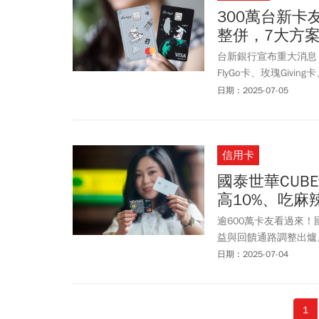
delivery. The program a
300萬台新
mothers. The entire pr
整併，7大方
TCPASS app.
台新銀行宣布重大消息，
FlyGo卡、玫瑰Gi
切換七大方案；也就是
日期：2025-07-05
就能依照消費習慣及需求，
案是什麼、為何僅整併
信用卡
國泰世華CUB
高10%、吃麻辣
逾600萬卡友看過來！
益與回饋通路調整出爐
都將維持不變，卡友們
日期：2025-07-04
文將深入解析CUBE
的加碼活動，像是台鐵
位」、「趣旅行」、「
1