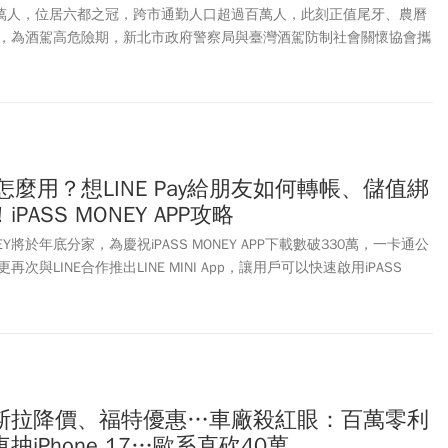
4萬人，位居六都之冠，跨市通勤人口超過百萬人，此刻正值尾牙、農曆
，為酒駕高危險期，新北市政府警察局與臺灣酒駕防制社會關懷協會攜
週四(2/12)重磅邀請社群平台總追蹤人數超過260萬，個性親民熱衷
受歡迎的啦啦隊女神~李多慧，擔任「防制毒酒駕宣導女神」，現身呼
NEY怎麼用？想LINE Pay給朋友如何轉帳、儲值綁
ASS MONEY APP攻略
 MONEY將於年底分家，為慶祝iPASS MONEY APP下載數破330萬，一卡通公
與LINE合作推出LINE MINI App，讓用戶可以快速啟用iPASS
民眾體驗iPASS MONEY全新的LINE MINI App服務，即日起至12月
NE MINI App立即享最高價值1000元的優惠券禮包。包含萊爾富100
、環球購物中心200元、yoxi 100元、美廉社及加油站各50元等超值優惠
獲得30元可全通路適用的優惠券回饋，所有優惠券都會存放在iPASS
，消費後隔日即可兌換領取回饋金。而原用戶只需要下載iPASS MONEY
有功能，包含LINE好友轉帳、繳費、乘車碼…等，一鍵登入就能完整使
斯拉降價、福特優惠…車廠殺紅眼：百萬零利
輯手把手進行iPASS MONEY功能教學，教你如何用APP轉帳給LINE
iPhone 17…歐系直砍40萬