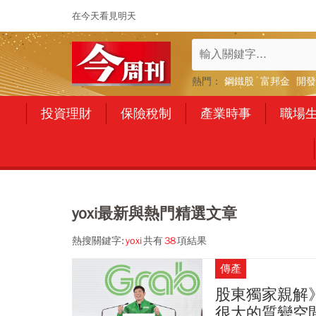
在今天看見明天
熱門：
鋼鐵股
富邦金
開發
投資理財
保險稅制
產業時事
職場
yoxi最新與熱門精選文章
熱搜關鍵字:
yoxi
共有
38
項結果
傳產
股東獨家親解
很大的質變空間