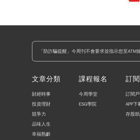
優惠！
「防詐騙提醒」今周刊不會要求並指示您至ATM
文章分類
課程報名
訂
財經時事
今周學堂
訂閱戶
投資理財
ESG學院
APP下
競爭力
存股助
品味人生
幸福熟齡