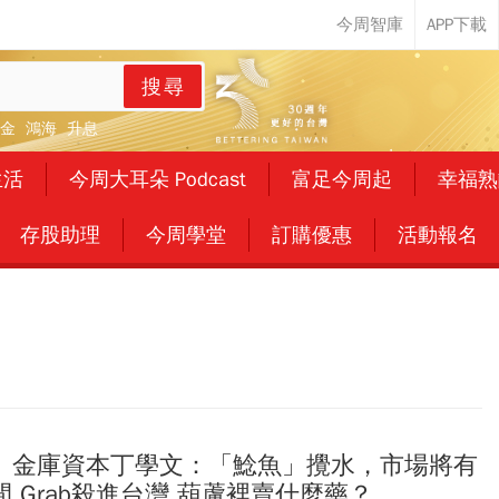
搜尋
金
鴻海
升息
生活
今周大耳朵 Podcast
富足今周起
幸福熟
存股助理
今周學堂
訂購優惠
活動報名
》金庫資本丁學文：「鯰魚」攪水，市場將有
 Grab殺進台灣 葫蘆裡賣什麼藥？