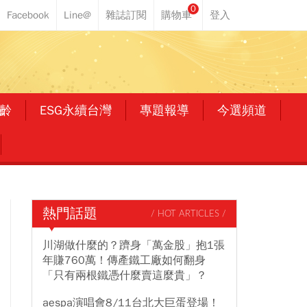
0
齡
ESG永續台灣
專題報導
今選頻道
熱門話題
/ HOT ARTICLES /
川湖做什麼的？躋身「萬金股」抱1張
年賺760萬！傳產鐵工廠如何翻身
「只有兩根鐵憑什麼賣這麼貴」？
aespa演唱會8/11台北大巨蛋登場！