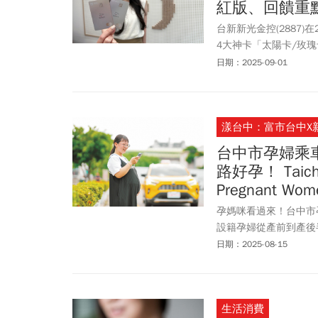
紅版、回饋重
台新新光金控(2887)
4大神卡「太陽卡/玫瑰卡
台新Richart卡成
日期：2025-09-01
Unicard信用卡相互
面長什麼樣子、新戶活
漾台中：富市台中X
台中市孕婦乘
路好孕！ Taichung
Pregnant Wome
孕媽咪看過來！台中市
設籍孕婦從產前到產後
從申請到支付，全程透過「
日期：2025-08-15
程車加入服務網路，期盼
City Transportation Su
as“Maternity Taxi”) was 
生活消費
pregnant women registe