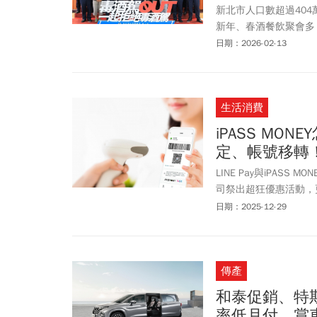
新北市人口數超過40
新年、春酒餐飲聚會多
手防酒駕與防毒駕倡議。
日期：2026-02-13
社會公益，台韓兩國最
籲國人拒絕毒酒駕。
生活消費
iPASS MO
定、帳號移轉！iP
LINE Pay與iPASS
司祭出超狂優惠活動，更再次
MONEY相關功能。為鼓勵
日期：2025-12-29
31日前，凡首次啟用LI
元、AsiaYo 500元
券，繳費任一筆還可加碼
傳產
MONEY的獨立APP中
APP就可以繼續使用原
和泰促銷、特
用。本篇就由《今周刊》編
率低月付、賞車抽