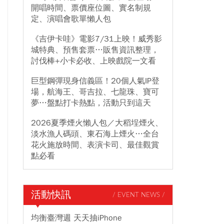
開唱時間、票價座位圖、實名制規
定、演唱會歌單懶人包
《吉伊卡哇》電影7/31上映！威秀影
城特典、預售套票…販售資訊整理，
討伐棒+小卡必收、上映戲院一文看
巨型鋼彈現身信義區！20個人氣IP登
場，航海王、哥吉拉、七龍珠、寶可
夢…盤點打卡熱點，活動只到這天
2026夏季煙火懶人包／大稻埕煙火、
淡水漁人碼頭、東石海上煙火…全台
花火施放時間、表演卡司、最佳觀賞
點必看
活動快訊
/ EVENT NEWS /
均衡臺灣週 天天抽iPhone