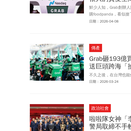
鮮少人知，Grab創
購foodpanda，
業者表態靠攏。
日期：2026-04-08
傳產
Grab砸193
送巨頭跨海「
不久之後，在台灣也能
日期：2026-03-24
政治社會
啦啦隊女神「
警局取締不手