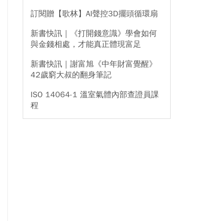
訂閱贈【歌林】AI聲控3D擺頭循環扇
新書快訊｜《打開錢意識》學會如何
與金錢相處，才能真正體現富足
新書快訊｜謝富旭《中年財富覺醒》
42歲窮大叔的翻身筆記
ISO 14064-1 溫室氣體內部查證員課
程