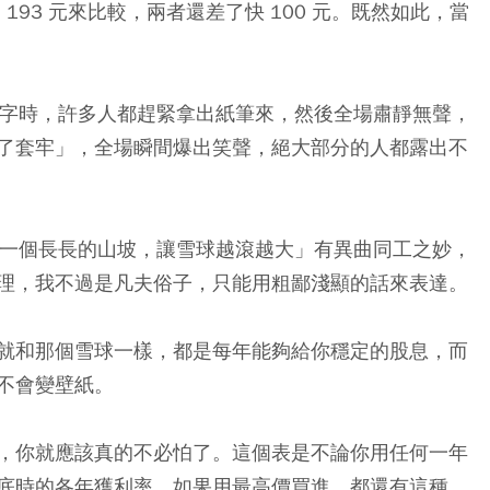
5 元和 193 元來比較，兩者還差了快 100 元。既然如此，當
個字時，許多人都趕緊拿出紙筆來，然後全場肅靜無聲，
了套牢」，全場瞬間爆出笑聲，絕大部分的人都露出不
找一個長長的山坡，讓雪球越滾越大」有異曲同工之妙，
理，我不過是凡夫俗子，只能用粗鄙淺顯的話來表達。
」，就和那個雪球一樣，都是每年能夠給你穩定的股息，而
不會變壁紙。
，你就應該真的不必怕了。這個表是不論你用任何一年
19 年底時的各年獲利率。如果用最高價買進，都還有這種