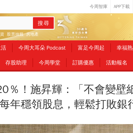
搜尋
資
股票抽籤
房地產
生活
今周大耳朵 Podcast
富足今周起
幸福熟
存股助理
今周學堂
訂購優惠
活動報名
20％！施昇輝：「不會變壁
50每年穩領股息，輕鬆打敗銀