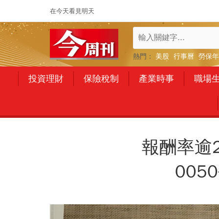
在今天看見明天
熱門：
美股
行事曆
勞保年
投資理財
保險稅制
產業時事
職場
報酬率逾
00