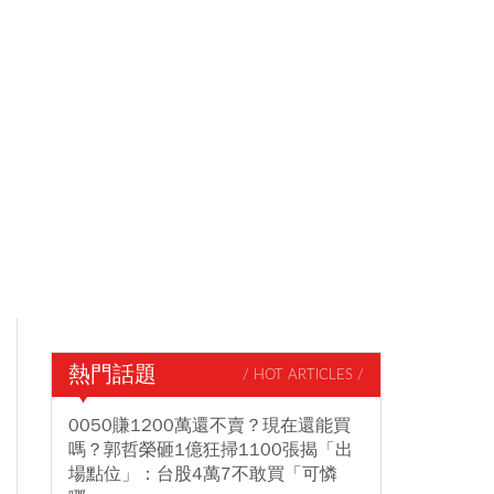
熱門話題
/ HOT ARTICLES /
0050賺1200萬還不賣？現在還能買
嗎？郭哲榮砸1億狂掃1100張揭「出
場點位」：台股4萬7不敢買「可憐