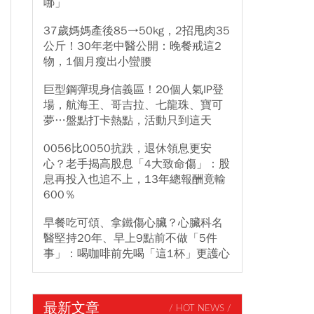
哪」
37歲媽媽產後85→50kg，2招甩肉35
公斤！30年老中醫公開：晚餐戒這2
物，1個月瘦出小蠻腰
巨型鋼彈現身信義區！20個人氣IP登
場，航海王、哥吉拉、七龍珠、寶可
夢…盤點打卡熱點，活動只到這天
0056比0050抗跌，退休領息更安
心？老手揭高股息「4大致命傷」：股
息再投入也追不上，13年總報酬竟輸
600％
早餐吃可頌、拿鐵傷心臟？心臟科名
醫堅持20年、早上9點前不做「5件
事」：喝咖啡前先喝「這1杯」更護心
最新文章
/ HOT NEWS /