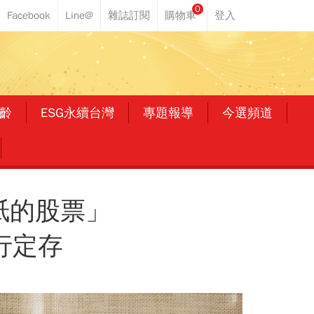
0
齡
ESG永續台灣
專題報導
今選頻道
紙的股票」
行定存