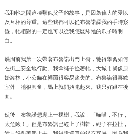
我和牠之間這種類似父子的故事，是因為偉大的愛以
及互相的尊重。這些我都可以從布魯諾舔我的手時察
覺，牠相對的一定也可以從我怎麼舔牠的爪子時明
白。
幾周前我第一次帶著布魯諾出門上街，牠得學習如何
在街上安全地行動。我拿繩子拴著牠，大城市就像原
始叢林，小公貓在裡面很容易迷失的。布魯諾很喜歡
室外，牠很興奮，馬上就開始跑起來。我只好跟在後
面。
然後，布魯諾想爬上一棵樹，我說：「喵喵，不行，
太危險！」但是布魯諾已經上了樹幹，繩子在拉扯，
我只好跟著爬上去，我得說這真的很不容易，因為我