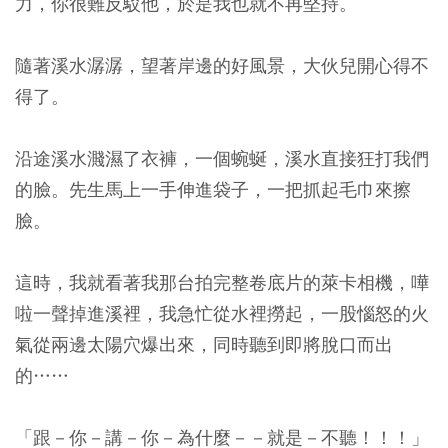
力，你很難反駁他，於是我也就不再堅持。
隨著溪水潺潺，望著岸邊的好風景，大伙兒開心得不
得了。
沿途溪水濺濕了衣褲，一個蜿蜒，溪水直接狂打我們
的臉。先生馬上一手伸進袋子，一把抓起毛巾來擦
臉。
這時，我就看著我那台拍完整卷底片的萊卡相機，嘩
啦一聲掉進溪裡，我急忙從水裡撈起，一股惱怒的火
氣從兩邊太陽穴爆出來，同時聽到即將脫口而出
的……
「跟－你－講－你－為什麼－－就是－不聽！！！」