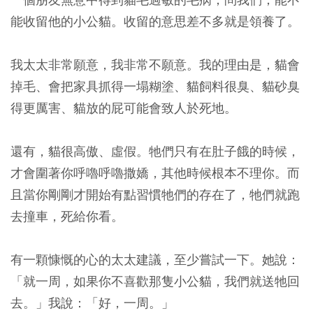
能收留他的小公貓。收留的意思差不多就是領養了。
我太太非常願意，我非常不願意。我的理由是，貓會
掉毛、會把家具抓得一塌糊塗、貓飼料很臭、貓砂臭
得更厲害、貓放的屁可能會致人於死地。
還有，貓很高傲、虛假。牠們只有在肚子餓的時候，
才會圍著你呼嚕呼嚕撒嬌，其他時候根本不理你。而
且當你剛剛才開始有點習慣牠們的存在了，牠們就跑
去撞車，死給你看。
有一顆慷慨的心的太太建議，至少嘗試一下。她說：
「就一周，如果你不喜歡那隻小公貓，我們就送牠回
去。」我說：「好，一周。」