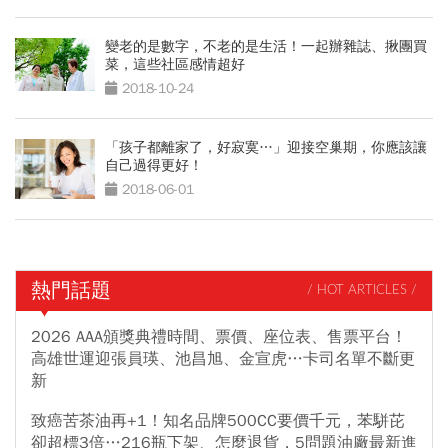
變老的是數字，不老的是生活！一起辦雜誌、揪團買
菜，這些社區感情超好
2018-10-24
「孩子都離家了，好寂寞…」迎接空巢期，你應該讓
自己過得更好！
2018-06-01
熱門話題
/ HOT ARTICLES /
2026 AAA頒獎典禮時間、票價、座位表、售票平台！
高雄世運迎張員瑛、池昌旭、金宣虎…卡司名單不斷更
新
致癌苦茶油再+1！知名品牌500CC要價千元，苯駢芘
卻超標3倍…216瓶下架、怎麼退貨，5問題油廠最新進