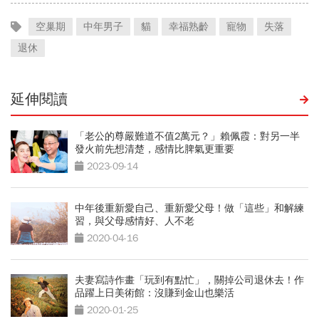
空巢期
中年男子
貓
幸福熟齡
寵物
失落
退休
延伸閱讀
「老公的尊嚴難道不值2萬元？」賴佩霞：對另一半
發火前先想清楚，感情比脾氣更重要
2023-09-14
中年後重新愛自己、重新愛父母！做「這些」和解練
習，與父母感情好、人不老
2020-04-16
夫妻寫詩作畫「玩到有點忙」，關掉公司退休去！作
品躍上日美術館：沒賺到金山也樂活
2020-01-25