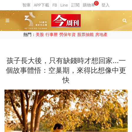
0
熱門：
美股
行事曆
勞保年資
股票抽籤
房地產
孩子長大後，只有缺錢時才想回家...一
個故事體悟：空巢期，來得比想像中更
快