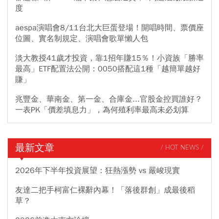
度
aespa演唱會8/11台北大巨蛋登場！開唱時間、票價座
位圖、實名制規定、演唱會歌單懶人包
淡大教授41歲才投資，靠1招年賺15％！小資族「勝率
最高」ETF配置法公開：0050搭配這1種「越簡單越好
賺」
兆豐金、華南金、第一金、合庫金...官股金控買誰好？
一表PK「價差填息力」，為何殖利率最高未必划算
最新文章
/ HOT NEWS /
2026年下半年投資展望：狂熱漲勢 vs 嚴峻現實
友達二把手柯富仁裸辭內幕！「落後群創」成最後稻
草？