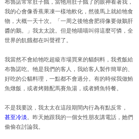
布魯諾常常肚子餓，當牠用肚子餓了的眼神看著我，
我的心會像香蕉果凍一樣地軟化，然後馬上就給牠食
物，大概一天十次。「一周之後牠會肥得像要做鵝肝
醬的鵝。」我太太說。但是牠喵喵叫得這麼可憐，全
世界的飢餓都在叫聲裡了。
我當然不會給牠吃超級市場買來的貓飼料，我煮飯給
布魯諾吃。牠是我們的客人，我給客人製作簡單的、
好吃的公貓料理，一點都不會過分。有的時候我做鮪
魚燉飯，或者烤雞配馬賽魚湯，或者鱒魚特餐。
不是我要說，我太太在這段期間內行為有點反常，
甚至冷淡
。昨天她跟我的一個女性朋友講電話，她們
偷偷在討論我。