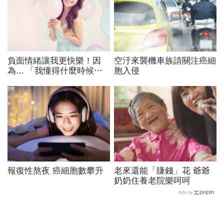
負面情緒讓我更快樂！因
空汙來襲機車族請關注癌細
為... 「我懂得什麼時候正
胞入侵
視軟弱，什麼時候選擇堅
強」
PR
報復性熬夜 癌細胞數攀升
老來還能「賺錢」花 爺爺
奶奶住養老院樂呵呵
Ads by