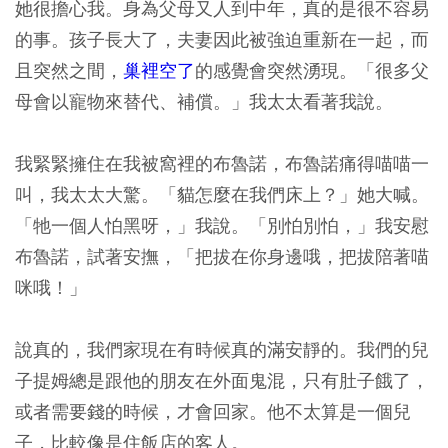
她很擔心我。身為父母又人到中年，真的是很不容易
的事。孩子長大了，夫妻因此被強迫重新在一起，而
且突然之間，
巢裡空了
的感覺會突然湧現。「很多父
母會以寵物來替代、補償。」我太太看著我說。
我緊緊擁住在我被窩裡的布魯諾，布魯諾痛得喵喵一
叫，我太太大驚。「貓怎麼在我們床上？」她大喊。
「牠一個人怕黑呀，」我說。「別怕別怕，」我安慰
布魯諾，試著安撫，「把拔在你身邊哦，把拔陪著喵
咪哦！」
說真的，我們家現在有時候真的滿安靜的。我們的兒
子提姆總是跟他的朋友在外面鬼混，只有肚子餓了，
或者需要錢的時候，才會回家。他不太算是一個兒
子，比較像是住飯店的客人。