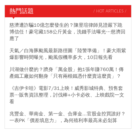
熱門話題
/ HOT ARTICLES /
慈濟遭詐騙10億怎麼發生的？陳昱瑄律師見證嚴下跪
博信任！豪宅藏158公斤黃金，洗錢手法曝光…慈濟回
應了
天氣／白海豚颱風最新路徑圖「陸警準備」！豪大雨紫
爆影響時間曝光，颱風假機率多大，10日報先看
川湖做什麼的？躋身「萬金股」抱1張年賺760萬！傳
產鐵工廠如何翻身「只有兩根鐵憑什麼賣這麼貴」？
《吉伊卡哇》電影7/31上映！威秀影城特典、預售套
票…販售資訊整理，討伐棒+小卡必收、上映戲院一文
看
兆豐金、華南金、第一金、合庫金...官股金控買誰好？
一表PK「價差填息力」，為何殖利率最高未必划算