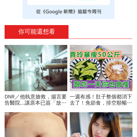
你可能還想看
PR
DNR／他執意搶救，揚言要
一週有感！肚子整個都消下
告醫院...讓原本已簽「放棄
去了！免節食，排空順暢就
急救」的叔叔痛苦往生！醫
夠
療價值觀到底是什麼？
PR