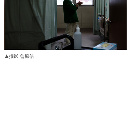
▲攝影 曾原信