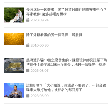
長照床位一床難求 老了難道只能住幽靈安養中心？
專家教你3撇步篩選好機構
2020-09-24
除了外籍看護的另一個選擇：居服員
2016-06-30
慈濟遭詐騙10億怎麼發生的？陳昱瑄律師見證嚴下跪
博信任！豪宅藏158公斤黃金，洗錢手法曝光…慈濟
回應了
2026-08-07
誰擋BNT？「大小姐說，你還是不要買了」…郭台銘
曝李大維打給他，被點名的都回應了
2023-05-09