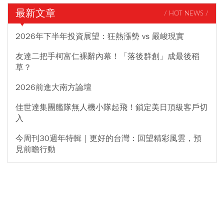
最新文章
/ HOT NEWS /
2026年下半年投資展望：狂熱漲勢 vs 嚴峻現實
友達二把手柯富仁裸辭內幕！「落後群創」成最後稻
草？
2026前進大南方論壇
佳世達集團艦隊無人機小隊起飛！鎖定美日頂級客戶切
入
今周刊30週年特輯｜更好的台灣：回望精彩風雲，預
見前瞻行動