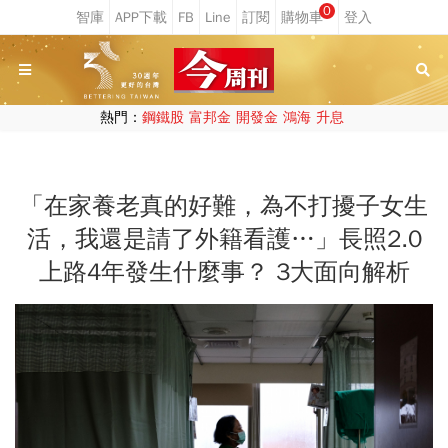
0
熱門：
鋼鐵股
富邦金
開發金
鴻海
升息
「在家養老真的好難，為不打擾子女生
活，我還是請了外籍看護…」長照2.0
上路4年發生什麼事？ 3大面向解析