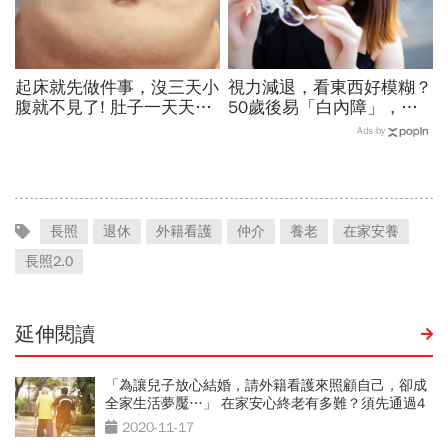
起床就先做件事，沒三天小
視力減退，看東西好模糊？
腹就不見了! 肚子一天天變
50歲後易「白內障」，出
小！
現4症狀快找眼科醫師檢查
Ads by
長照
退休
外籍看護
仲介
養老
在家安養
長照2.0
延伸閱讀
「為讓兒子放心結婚，請外籍看護來照顧自己，卻成
全家生活夢魘…」 在家安心終老有多難？須先通過4
大關卡
2020-11-17