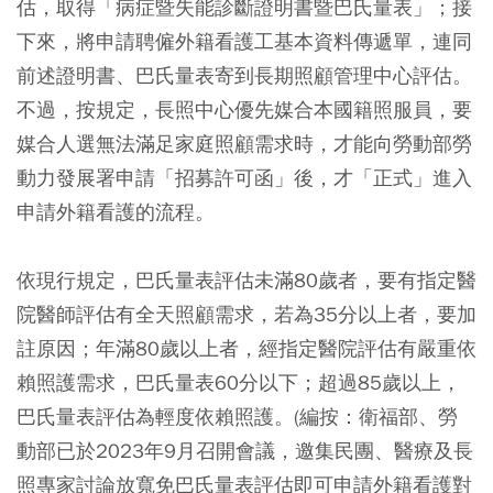
估，取得「病症暨失能診斷證明書暨巴氏量表」；接
下來，將申請聘僱外籍看護工基本資料傳遞單，連同
前述證明書、巴氏量表寄到長期照顧管理中心評估。
不過，按規定，長照中心優先媒合本國籍照服員，要
媒合人選無法滿足家庭照顧需求時，才能向勞動部勞
動力發展署申請「招募許可函」後，才「正式」進入
申請外籍看護的流程。
依現行規定，巴氏量表評估未滿80歲者，要有指定醫
院醫師評估有全天照顧需求，若為35分以上者，要加
註原因；年滿80歲以上者，經指定醫院評估有嚴重依
賴照護需求，巴氏量表60分以下；超過85歲以上，
巴氏量表評估為輕度依賴照護。(編按：衛福部、勞
動部已於2023年9月召開會議，邀集民團、醫療及長
照專家討論放寬免巴氏量表評估即可申請外籍看護對