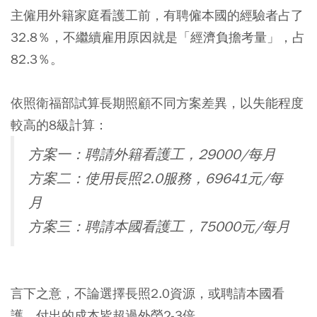
主僱用外籍家庭看護工前，有聘僱本國的經驗者占了
32.8％，不繼續雇用原因就是「經濟負擔考量」，占
82.3％。
依照衛福部試算長期照顧不同方案差異，以失能程度
較高的8級計算：
方案一：聘請外籍看護工，
29000/
每月
方案二：使用長照
2.0
服務，
69641
元
/
每
月
方案三：聘請本國看護工，
75000
元
/
每月
言下之意，不論選擇長照2.0資源，或聘請本國看
護，付出的成本皆超過外勞2-3倍。