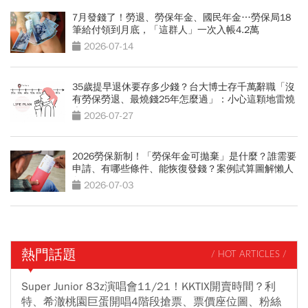
7月發錢了！勞退、勞保年金、國民年金…勞保局18
筆給付領到月底，「這群人」一次入帳4.2萬
2026-07-14
35歲提早退休要存多少錢？台大博士存千萬辭職「沒
有勞保勞退、最燒錢25年怎麼過」：小心這顆地雷燒
光存款
2026-07-27
2026勞保新制！「勞保年金可拋棄」是什麼？誰需要
申請、有哪些條件、能恢復發錢？案例試算圖解懶人
包
2026-07-03
熱門話題
/ HOT ARTICLES /
Super Junior 83z演唱會11/21！KKTIX開賣時間？利
特、希澈桃園巨蛋開唱4階段搶票、票價座位圖、粉絲