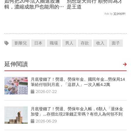
如何把20年法人圈選股邏
別想逆天而行 順勢而為才
輯，濃縮成散戶也能用的三
是王道
步驟？曾任政府基金操盤手
Ads by
黃豐凱的巨浪碉堡法
劉黎兒
日本
職場
男人
存款
收入
面子
延伸閱讀
月底發錢了！勞退、勞保年金、國民年金...勞保局14
筆給付領到月底，「這群人」一次入帳4.2萬
2026-07-22
月底發錢了！勞退、勞保年金入帳，6類人「退休金
加發」...存摺出現2筆錢正常嗎？有些人為何領不到
2026-06-29