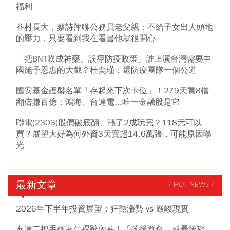
福利
眷村長大，蔡詩萍聊公務員老父親：不給子女出人頭地
的壓力，只要看到我在看書他就很開心
「把BNT吹成神藥、誤導防疫政策」誰上演台灣需要中
國施予恩惠的大戲？杜奕瑾：還防疫團隊一個公道
國安基金護盤名單「存起來下次卡位」！279天買8檔
翻倍賺百億：鴻海、台達電...唯一金融股是它
聯電(2303)股價破底翻、漲了2成玩完？118元可以
買？展望大好為何外資3天賣超14.6萬張，可能原因曝
光
最新文章
/ HOT NEWS /
2026年下半年投資展望：狂熱漲勢 vs 嚴峻現實
友達二把手柯富仁裸辭內幕！「落後群創」成最後稻