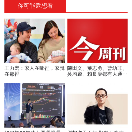
你可能還想看
王力宏：家人在哪裡，家就
陳田文、葉志勇、曹幼非、
在那裡
吳均龐、賴長庚都有大通的
血統 P.50