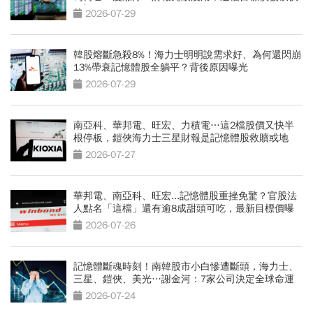
3成
2026-07-29
韓股熔斷急殺8%！海力士明明說需求好、為何還閃崩
13%帶衰記憶體股全躺平？背後原因曝光
2026-07-29
南亞科、華邦電、旺宏、力積電…這2檔股價又快半
根停板，鎧俠海力士三星財報是記憶體股救贖或地
獄？
2026-07-27
華邦電、南亞科、旺宏...記憶體股重挫免驚？官股法
人點名「這檔」還有逾8成甜頭可吃，最新目標價曝
光
2026-07-26
記憶體斷魂時刻！南韓股市小白慘遭斷頭，海力士、
三星、鎧俠、美光…謝金河：7家公司決定全球命運
2026-07-24