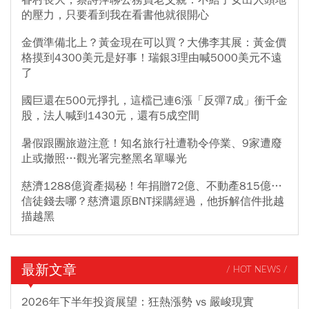
的壓力，只要看到我在看書他就很開心
金價準備北上？黃金現在可以買？大佛李其展：黃金價
格摸到4300美元是好事！瑞銀3理由喊5000美元不遠
了
國巨還在500元掙扎，這檔已連6漲「反彈7成」衝千金
股，法人喊到1430元，還有5成空間
暑假跟團旅遊注意！知名旅行社遭勒令停業、9家遭廢
止或撤照…觀光署完整黑名單曝光
慈濟1288億資產揭秘！年捐贈72億、不動產815億…
信徒錢去哪？慈濟還原BNT採購經過，他拆解信件批越
描越黑
最新文章
/ HOT NEWS /
2026年下半年投資展望：狂熱漲勢 vs 嚴峻現實