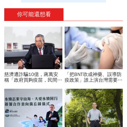
你可能還想看
慈濟遭詐騙10億，蔣萬安
「把BNT吹成神藥、誤導防
稱「政府買夠疫苗，民間就
疫政策」誰上演台灣需要中
不用採購」！謝金河：這句
國施予恩惠的大戲？杜奕
話說得不夠公道
瑾：還防疫團隊一個公道