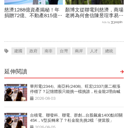
慈濟1288億資產揭秘！年
顏博文從聯電到慈濟，商場
捐贈72億、不動產815億…
老將為何會信陳昱瑄李易
信徒錢去哪？慈濟還原BNT
儒、豪給10億？慈濟發
Ads by
採購經過，他拆解信件批越
聲：將捍衛信眾捐款、蔡英
描越黑
文也說話
建國
政府
南非
台灣
兩岸
人才
總統
延伸閱讀
華邦電(2344)、南亞科(2408)、旺宏(2337)第二根漲
停穩了？記憶體股只能挑一檔挑誰，杜金龍2理由喊
選它
2026-08-03
台積電、聯發科、聯電、群創...台股飆逾1400點叩關
45K，V型反轉來了？杜金龍先挑2檔「便當股」
2026-08-05