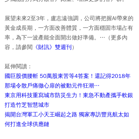
展望未來2至3年，盧志遠強調，公司將把握AI帶來的
黃金成長期，一方面改善體質，一方面穩固市場占有
率，為下一波產能全面開出做好準備。…（更多內
容，請參閱
《財訊》雙週刊
）
延伸閱讀：
國巨股價腰斬 50萬股東苦等4答案！還記得2018年
那場令散戶痛徹心扉的被動元件狂潮…
東京用科技重寫城市防災生力！東急不動產攜手軟銀
打造竹芝智慧城市
揭開台灣軍工小天王崛起之路 獨家專訪豐兆航太如
何打進全球供應鏈