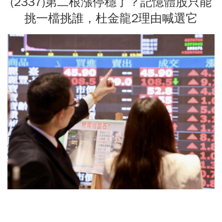
(2337)第二根漲停穩了？記憶體股只能
挑一檔挑誰，杜金龍2理由喊選它