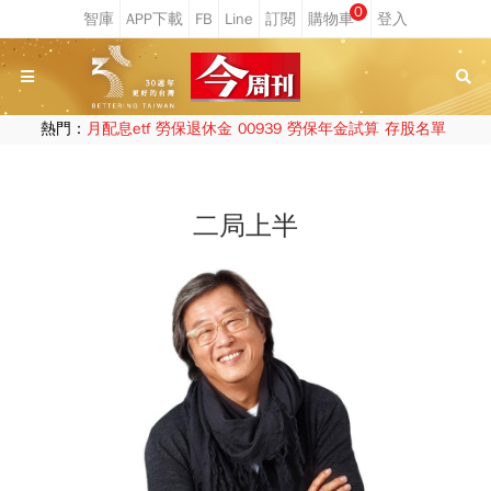
0
熱門：
月配息etf
勞保退休金
00939
勞保年金試算
存股名單
二局上半