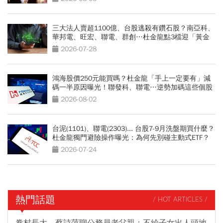
三大法人賣超1100億、台股逃殺有鑽石股？南亞科、
華邦電、旺宏、聯電、群創…杜金龍點3檔迎「黃金
坑」買點
2026-07-28
鴻海股價250元能買嗎？杜金龍「手上一定要有」減
碼一半原因曝光！聯發科、聯電…逆勢加碼這些個股
2026-08-02
台泥(1101)、聯電(2303)... 台股7-9月洗盤期買什麼？
杜金龍獨門避險操作曝光：為何先別碰主動式ETF？
2026-07-24
熱門話題
/ HOT ARTICLES /
眷村長大，蔡詩萍聊公務員老父親：不給子女出人頭地