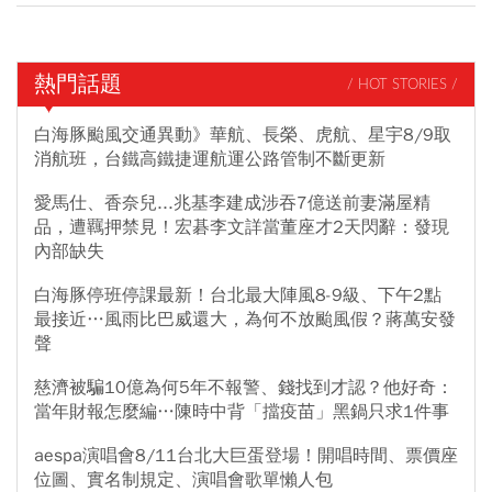
熱門話題
/ HOT STORIES /
白海豚颱風交通異動》華航、長榮、虎航、星宇8/9取
消航班，台鐵高鐵捷運航運公路管制不斷更新
愛馬仕、香奈兒...兆基李建成涉吞7億送前妻滿屋精
品，遭羈押禁見！宏碁李文詳當董座才2天閃辭：發現
內部缺失
白海豚停班停課最新！台北最大陣風8-9級、下午2點
最接近…風雨比巴威還大，為何不放颱風假？蔣萬安發
聲
慈濟被騙10億為何5年不報警、錢找到才認？他好奇：
當年財報怎麼編…陳時中背「擋疫苗」黑鍋只求1件事
aespa演唱會8/11台北大巨蛋登場！開唱時間、票價座
位圖、實名制規定、演唱會歌單懶人包