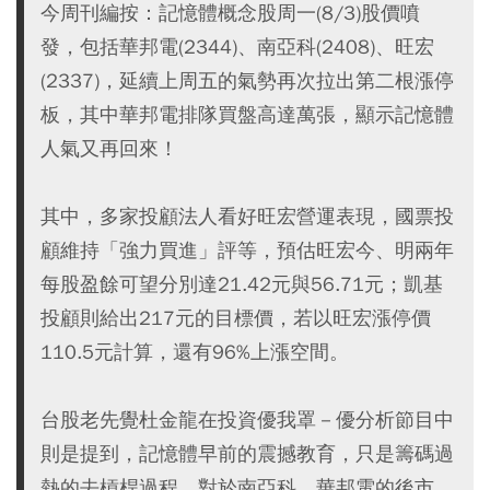
今周刊編按：記憶體概念股周一(8/3)股價噴
發，包括華邦電(2344)、南亞科(2408)、旺宏
(2337)，延續上周五的氣勢再次拉出第二根漲停
板，其中華邦電排隊買盤高達萬張，顯示記憶體
人氣又再回來！
其中，多家投顧法人看好旺宏營運表現，國票投
顧維持「強力買進」評等，預估旺宏今、明兩年
每股盈餘可望分別達21.42元與56.71元；凱基
投顧則給出217元的目標價，若以旺宏漲停價
110.5元計算，還有96%上漲空間。
台股老先覺杜金龍在投資優我罩－優分析節目中
則是提到，記憶體早前的震撼教育，只是籌碼過
熱的去槓桿過程，對於南亞科、華邦電的後市，