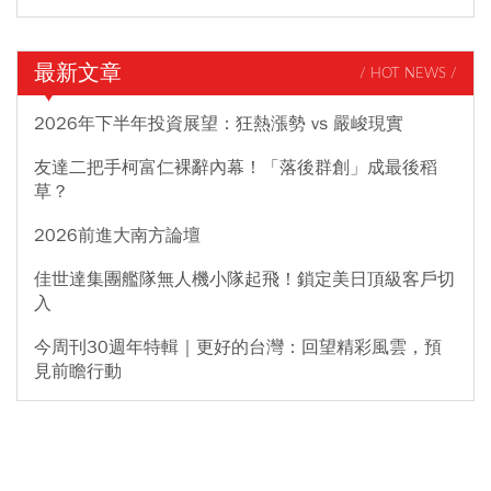
最新文章
/ HOT NEWS /
2026年下半年投資展望：狂熱漲勢 vs 嚴峻現實
友達二把手柯富仁裸辭內幕！「落後群創」成最後稻
草？
2026前進大南方論壇
佳世達集團艦隊無人機小隊起飛！鎖定美日頂級客戶切
入
今周刊30週年特輯｜更好的台灣：回望精彩風雲，預
見前瞻行動