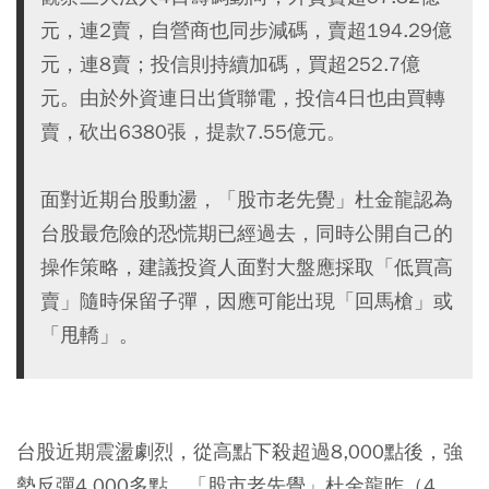
元，連2賣，自營商也同步減碼，賣超194.29億
元，連8賣；投信則持續加碼，買超252.7億
元。由於外資連日出貨聯電，投信4日也由買轉
賣，砍出6380張，提款7.55億元。
面對近期台股動盪，「股市老先覺」杜金龍認為
台股最危險的恐慌期已經過去，同時公開自己的
操作策略，建議投資人面對大盤應採取「低買高
賣」隨時保留子彈，因應可能出現「回馬槍」或
「甩轎」。
台股近期震盪劇烈，從高點下殺超過8,000點後，強
勢反彈4,000多點。「股市老先覺」杜金龍昨（4