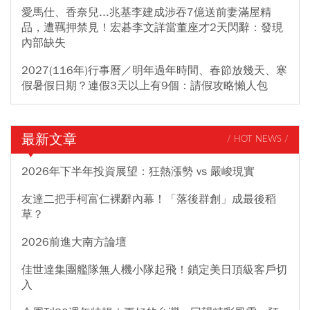
愛馬仕、香奈兒...兆基李建成涉吞7億送前妻滿屋精
品，遭羈押禁見！宏碁李文詳當董座才2天閃辭：發現
內部缺失
2027(116年)行事曆／明年過年時間、春節放幾天、寒
假暑假日期？連假3天以上有9個：請假攻略懶人包
最新文章
/ HOT NEWS /
2026年下半年投資展望：狂熱漲勢 vs 嚴峻現實
友達二把手柯富仁裸辭內幕！「落後群創」成最後稻
草？
2026前進大南方論壇
佳世達集團艦隊無人機小隊起飛！鎖定美日頂級客戶切
入