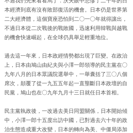
不過我們先來看看馬丁．沃夫眼中悲慘了二十年的日
本經濟到底有沒有敗部復活的機會。日本仍是世界第
二大經濟體，這個寶座恐怕到二○一○年就得讓出，
不過日本從二次戰後的戰敗國，迅速利用韓戰與越戰
的機會快速崛起，在全球仍具舉足輕重地位。
過去這一年來，日本政經情勢都出現了巨變。在政治
上，日本由鳩山由紀夫與小澤一郎領導的民主黨在○
九年八月的日本眾議院選舉中，一舉囊括了三○八個
席次，顛覆了從一九五五年起一直壟斷日本政壇的自
民黨，鳩山也在○九年九月十三日就任日本首相。
民主黨執政後，一改過去美日同盟關係，日本開始傾
中，小澤一郎十五度出訪中國，已對過去六十年的政
治生態造成重大改變，日本的轉向為美、中僵局添加