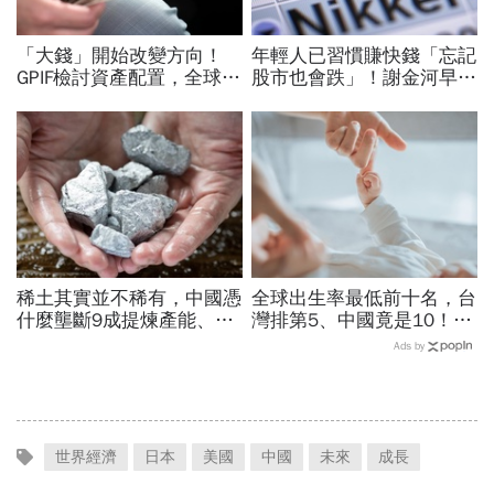
「大錢」開始改變方向！
年輕人已習慣賺快錢「忘記
GPIF檢討資產配置，全球資
股市也會跌」！謝金河早一
金流向恐迎重大變局
步示警南韓個股槓桿ETF會
出事：根本把投資人丟火坑
稀土其實並不稀有，中國憑
全球出生率最低前十名，台
什麼壟斷9成提煉產能、掐
灣排第5、中國竟是10！亞
住川普脖子？洪財隆解析：
洲4國入榜「無聲危機」，
Ads by
美中角力下，台灣最該擔心
經濟壓力成天然避孕藥？
的事
世界經濟
日本
美國
中國
未來
成長