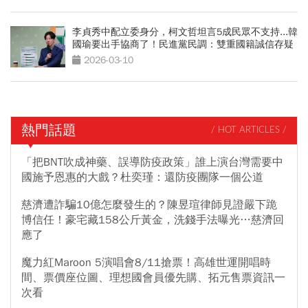
李貞秀中配立委身分，柯文哲坦言5成民眾不支持...韓
國瑜要出手協商了！民進黨民調：雙重國籍誠信存疑
2026-03-10
熱門話題
/ HOT ARTICLES /
「把BNT吹成神藥、誤導防疫政策」誰上演台灣需要中
國施予恩惠的大戲？杜奕瑾：還防疫團隊一個公道
慈濟遭詐騙10億怎麼發生的？陳昱瑄律師見證嚴下跪
博信任！豪宅藏158公斤黃金，洗錢手法曝光…慈濟回
應了
魔力紅Maroon 5演唱會8/11搶票！高雄世運開唱時
間、票價座位圖、理想國會員優先購、拓元售票資訊一
次看