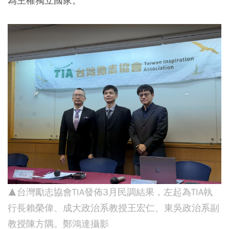
為主權獨立國家。
▲台灣勵志協會TIA發佈3月民調結果，左起為TIA執
行長賴榮偉、成大政治系教授王宏仁、東吳政治系副
教授陳方隅。鄭鴻達攝影