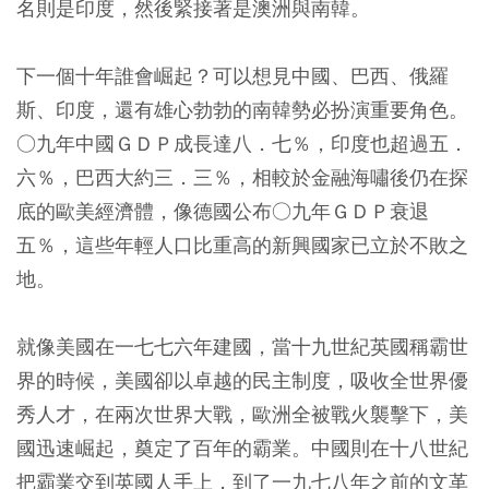
名則是印度，然後緊接著是澳洲與南韓。
下一個十年誰會崛起？可以想見中國、巴西、俄羅
斯、印度，還有雄心勃勃的南韓勢必扮演重要角色。
○九年中國ＧＤＰ成長達八．七％，印度也超過五．
六％，巴西大約三．三％，相較於金融海嘯後仍在探
底的歐美經濟體，像德國公布○九年ＧＤＰ衰退
五％，這些年輕人口比重高的新興國家已立於不敗之
地。
就像美國在一七七六年建國，當十九世紀英國稱霸世
界的時候，美國卻以卓越的民主制度，吸收全世界優
秀人才，在兩次世界大戰，歐洲全被戰火襲擊下，美
國迅速崛起，奠定了百年的霸業。中國則在十八世紀
把霸業交到英國人手上，到了一九七八年之前的文革