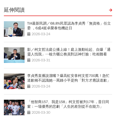
延伸閱讀
TIA最新民調／68.8%民眾認為李貞秀「無資格」任立
委 ，6成4挺卓榮泰包機赴日
2026-03-24
影／柯文哲法庭公播上線！庭上激動站起、自爆「通
靈人找我」…檢方曬公務員對話神打臉：吃相難看
2026-03-31
李貞秀直播說溜嘴？爆高虹安拿柯文哲700萬！急忙
道歉稱不認識她…罵鍾小平是狗「對方才應該道歉」
2026-03-24
「他智商157、我是158」柯文哲被判17年，昔日同
窗：一場優秀的悲劇「人生的差別從不在能力」
2026-03-30