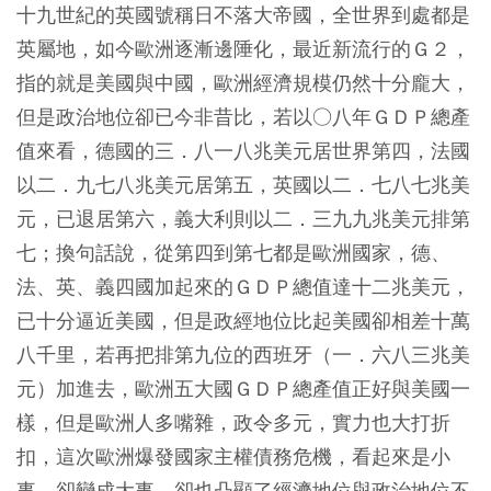
十九世紀的英國號稱日不落大帝國，全世界到處都是
英屬地，如今歐洲逐漸邊陲化，最近新流行的Ｇ２，
指的就是美國與中國，歐洲經濟規模仍然十分龐大，
但是政治地位卻已今非昔比，若以○八年ＧＤＰ總產
值來看，德國的三．八一八兆美元居世界第四，法國
以二．九七八兆美元居第五，英國以二．七八七兆美
元，已退居第六，義大利則以二．三九九兆美元排第
七；換句話說，從第四到第七都是歐洲國家，德、
法、英、義四國加起來的ＧＤＰ總值達十二兆美元，
已十分逼近美國，但是政經地位比起美國卻相差十萬
八千里，若再把排第九位的西班牙（一．六八三兆美
元）加進去，歐洲五大國ＧＤＰ總產值正好與美國一
樣，但是歐洲人多嘴雜，政令多元，實力也大打折
扣，這次歐洲爆發國家主權債務危機，看起來是小
事，卻變成大事，卻也凸顯了經濟地位與政治地位不