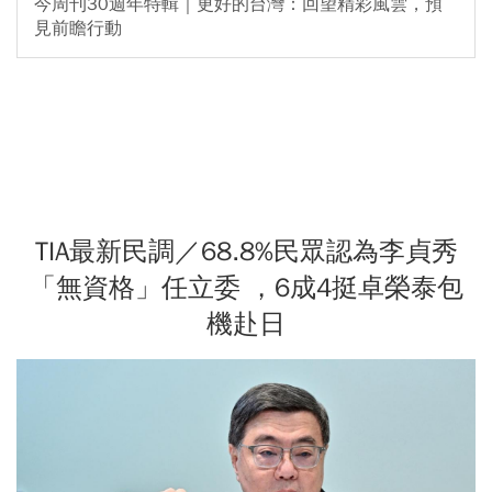
今周刊30週年特輯｜更好的台灣：回望精彩風雲，預
見前瞻行動
TIA最新民調／68.8%民眾認為李貞秀
「無資格」任立委 ，6成4挺卓榮泰包
機赴日