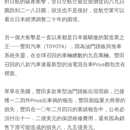
對日航的破產衝擊，全日空航空最近股價從四八九日
圓跌到二一八日圓，狀況也不是很好，從航空業可以
看出日本經濟調整二十年的困境。
另一個大衝擊是一直以來都是日本最驕傲的製造業之
王──豐田汽車（TOYOTA），因為油門踏板與煞車
系統失靈，在全球召回的車輛總數約九百萬輛。豐田
召回的八款汽車連最新型的油電混合車Prius都包含在
裡面。
單單在美國，豐田多款車型油門踏板出現瑕疵，已接
獲一二四件Prius出車禍的報告，豐田面臨重大商譽的
損失，豐田在一○年二月四日的業績報告中，公布必
須付出十一．二億美元的保證維修費用，還有因為銷
售下滑可能造成的損失八．九五億美元。