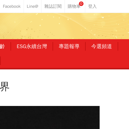
0
齡
ESG永續台灣
專題報導
今選頻道
界