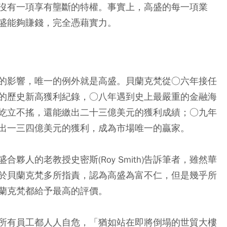
沒有一項享有壟斷的特權。事實上，高盛的每一項業
盛能夠賺錢，完全憑藉實力。
的影響，唯一的例外就是高盛。貝蘭克梵從○六年接任
的歷史新高獲利紀錄，○八年遇到史上最嚴重的金融海
屹立不搖，還能繳出二十三億美元的獲利成績；○九年
出一三四億美元的獲利，成為市場唯一的贏家。
夥人的老教授史密斯(Roy Smith)告訴筆者，雖然華
於貝蘭克梵多所指責，認為高盛為富不仁，但是幾乎所
蘭克梵都給予最高的評價。
所有員工都人人自危，「猶如站在即將倒塌的世貿大樓