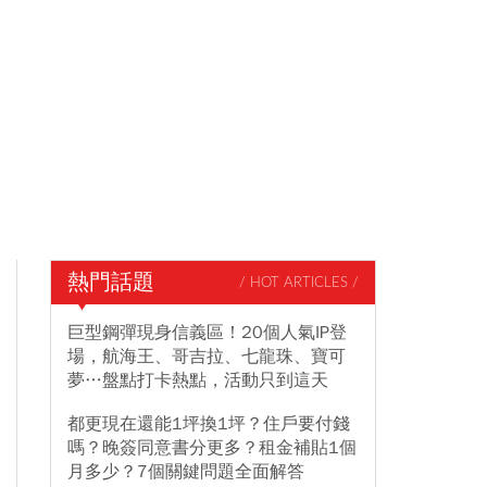
熱門話題
/ HOT ARTICLES /
巨型鋼彈現身信義區！20個人氣IP登
場，航海王、哥吉拉、七龍珠、寶可
夢…盤點打卡熱點，活動只到這天
都更現在還能1坪換1坪？住戶要付錢
嗎？晚簽同意書分更多？租金補貼1個
月多少？7個關鍵問題全面解答