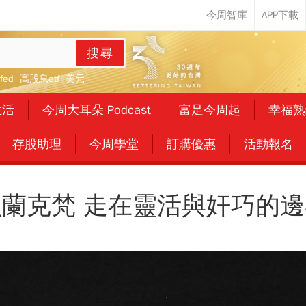
搜尋
fed
高股息etf
美元
生活
今周大耳朵 Podcast
富足今周起
幸福熟
存股助理
今周學堂
訂購優惠
活動報名
貝蘭克梵 走在靈活與奸巧的邊