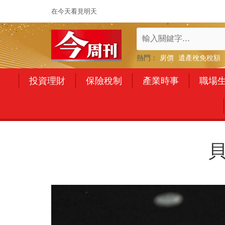
在今天看見明天
熱門：
房價
遺產稅免稅額
投資理財
保險稅制
產業時事
職場