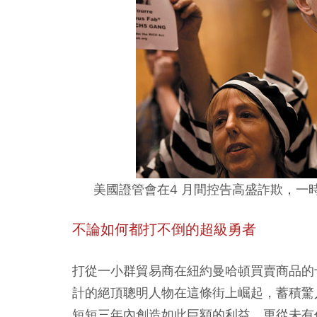
美國證管會在4 月間控告高盛詐欺，一
不論如何都打不倒的超級勇者
打從一小群貿易商在紐約曼哈頓買賣商品的
計的絕頂聰明人物在這條街上崛起，蓄積驚
短短三年內創造如此巨額的利益，更從未有