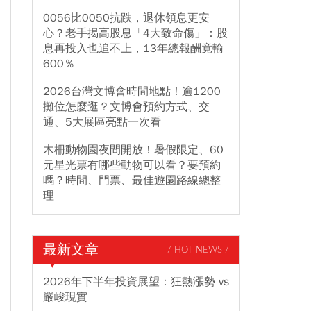
0056比0050抗跌，退休領息更安
心？老手揭高股息「4大致命傷」：股
息再投入也追不上，13年總報酬竟輸
600％
2026台灣文博會時間地點！逾1200
攤位怎麼逛？文博會預約方式、交
通、5大展區亮點一次看
木柵動物園夜間開放！暑假限定、60
元星光票有哪些動物可以看？要預約
嗎？時間、門票、最佳遊園路線總整
理
最新文章
/ HOT NEWS /
2026年下半年投資展望：狂熱漲勢 vs
嚴峻現實