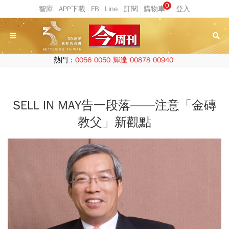
0
熱門：
0056
0050
輝達
00878
00940
SELL IN MAY告一段落——注意「金磚
教父」新觀點