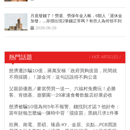
月底發錢了！勞退、勞保年金入帳，6類人「退休金
加發」...存摺出現2筆錢正常嗎？有些人為何領不到
2026-06-29
熱門話題
/ HOT ARTICLES /
慈濟遭詐騙10億，蔣萬安稱「政府買夠疫苗，民間就
不用採購」！謝金河：這句話說得不夠公道
父親節優惠／麥當勞買一送一、六福村免費玩！必勝
客、肯德基、遊樂園…29家速食餐飲飯店好康必收
慈濟被騙10億為何5年不報警、錢找到才認？他好奇：
當年財報怎麼編…陳時中背「擋疫苗」黑鍋只求1件事
欣興、南電、景碩、臻鼎-KY、金居、尖點...PCB買誰