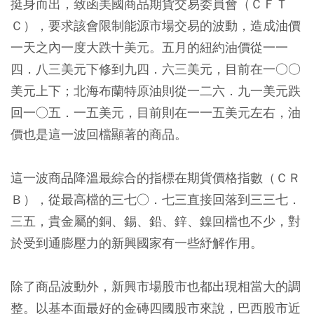
挺身而出，致函美國商品期貨交易委員會（ＣＦＴ
Ｃ），要求該會限制能源市場交易的波動，造成油價
一天之內一度大跌十美元。五月的紐約油價從一一
四．八三美元下修到九四．六三美元，目前在一○○
美元上下；北海布蘭特原油則從一二六．九一美元跌
回一○五．一五美元，目前則在一一五美元左右，油
價也是這一波回檔顯著的商品。
這一波商品降溫最綜合的指標在期貨價格指數（ＣＲ
Ｂ），從最高檔的三七○．七三直接回落到三三七．
三五，貴金屬的銅、錫、鉛、鋅、鎳回檔也不少，對
於受到通膨壓力的新興國家有一些紓解作用。
除了商品波動外，新興市場股市也都出現相當大的調
整。以基本面最好的金磚四國股市來說，巴西股市近