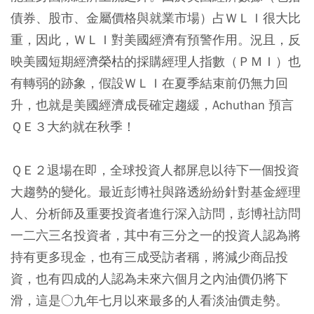
債券、股市、金屬價格與就業市場）占ＷＬＩ很大比
重，因此，ＷＬＩ對美國經濟有預警作用。況且，反
映美國短期經濟榮枯的採購經理人指數（ＰＭＩ）也
有轉弱的跡象，假設ＷＬＩ在夏季結束前仍無力回
升，也就是美國經濟成長確定趨緩，Achuthan 預言
ＱＥ３大約就在秋季！
ＱＥ２退場在即，全球投資人都屏息以待下一個投資
大趨勢的變化。最近彭博社與路透紛紛針對基金經理
人、分析師及重要投資者進行深入訪問，彭博社訪問
一二六三名投資者，其中有三分之一的投資人認為將
持有更多現金，也有三成受訪者稱，將減少商品投
資，也有四成的人認為未來六個月之內油價仍將下
滑，這是○九年七月以來最多的人看淡油價走勢。