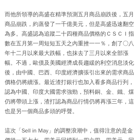
而他所領導的高盛在精準預測五月商品崩跌後，五月
商品崩跌，約蒸發了一千億美元，但是高盛迅速翻空
為多。高盛認為追蹤二十四種商品價格的ＣＳＣＩ指
數在五月第一周短短五天之內重挫一一％，創了○八
年十二月以來最大跌幅，也抹去了三月以來全部漲
幅。不過，歐債及美國經濟成長趨緩的利空消息淡化
後，由中國、巴西、印度經濟擴張引出來的需求商品
價格仍將續漲。最近渣打銀行也加入看多商品行列，
認為中國、印度大國需求強勁，預料銅、金、鐵、煤
仍將帶頭上漲，渣打認為商品行情仍將再漲三年，這
也是另一個商品多頭的呼聲。
這次「Sell in May」的調整浪潮中，值得注意的是金