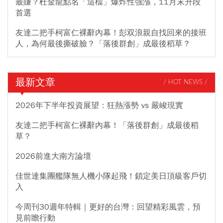
最賺？杜金龍點名「這檔」爆炸性強漲，11月末升段
首選
友達二把手柯富仁裸辭內幕！彭双浪親自找回來的接班
人，為何最後撕破臉？「落後群創」成最後稻草？
最新文章
/ HOT NEWS /
2026年下半年投資展望：狂熱漲勢 vs 嚴峻現實
友達二把手柯富仁裸辭內幕！「落後群創」成最後稻
草？
2026前進大南方論壇
佳世達集團艦隊無人機小隊起飛！鎖定美日頂級客戶切
入
今周刊30週年特輯｜更好的台灣：回望精彩風雲，預
見前瞻行動