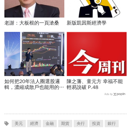
老謝：大板根的一頁滄桑
新版凱因斯經濟學
如何把20年法人圈選股邏
陳之藩、童元方 幸福不能
輯，濃縮成散戶也能用的三
輕易說破 P.48
步驟？曾任政府基金操盤手
Ads by
黃豐凱的巨浪碉堡法
美元
經濟
金融
期貨
央行
投資
銀行