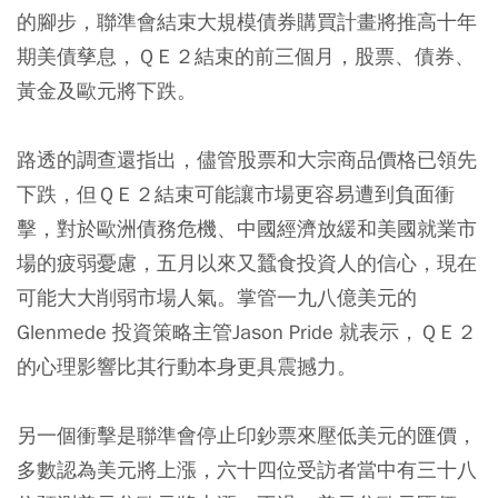
的腳步，聯準會結束大規模債券購買計畫將推高十年
期美債孳息，ＱＥ２結束的前三個月，股票、債券、
黃金及歐元將下跌。
路透的調查還指出，儘管股票和大宗商品價格已領先
下跌，但ＱＥ２結束可能讓市場更容易遭到負面衝
擊，對於歐洲債務危機、中國經濟放緩和美國就業市
場的疲弱憂慮，五月以來又蠶食投資人的信心，現在
可能大大削弱市場人氣。掌管一九八億美元的
Glenmede 投資策略主管Jason Pride 就表示，ＱＥ２
的心理影響比其行動本身更具震撼力。
另一個衝擊是聯準會停止印鈔票來壓低美元的匯價，
多數認為美元將上漲，六十四位受訪者當中有三十八