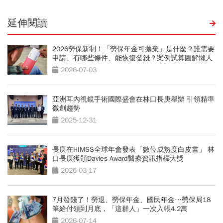
延伸閱讀
2026勞保新制！「勞保年金可拋棄」是什麼？誰需要
申請、有哪些條件、能恢復發錢？案例試算圖解懶人
包
2026-07-03
亞洲耳內視鏡手術國際盛會在林口長庚舉辦 引領精準
微創趨勢
2025-12-31
長庚在HIMSS全球年會發表「數位成熟度白皮書」 林
口長庚獲頒Davies Award醫療資訊指標大獎
2026-03-17
7月發錢了！勞退、勞保年金、國民年金…勞保局18
筆給付領到月底，「這群人」一次入帳4.2萬
2026-07-14