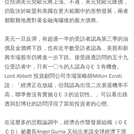
位預測美元兌歐元將上漲。不過，美元兌歐元匯價，
仍取決於歐盟和美國在更大範圍中的形勢發展，兩者
都艱難地應對著金融海嘯後的龐大債務。
美元一旦反彈，有超過一半的受訪者認為第三季的油
價及金價將下跌，也有近半數受訪者認為，美股和新
興市場股市仍將進一步下跌。接受路透訪問的五十九
位受訪者中，只有一○％的人認為ＱＥ３有機會。
Lord Abbett 投資顧問公司市場策略師Milton Ezrati
說：「經濟正在放緩，但我認為出現二次衰退機率不
高，聯準會沒有實施ＱＥ３的迫切性。」可以看出路
透與彭博社的訪問浮現了當前投資者的心態。
在這麼多的悲觀論調中，經濟合作暨發展組織（ＯＥ
ＣＤ）祕書長Angel Gurria 又站出來談全球經濟下滑