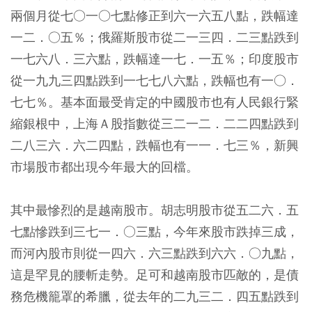
兩個月從七○一○七點修正到六一六五八點，跌幅達
一二．○五％；俄羅斯股市從二一三四．二三點跌到
一七六八．三六點，跌幅達一七．一五％；印度股市
從一九九三四點跌到一七七八六點，跌幅也有一○．
七七％。基本面最受肯定的中國股市也有人民銀行緊
縮銀根中，上海Ａ股指數從三二一二．二二四點跌到
二八三六．六二四點，跌幅也有一一．七三％，新興
市場股市都出現今年最大的回檔。
其中最慘烈的是越南股市。胡志明股市從五二六．五
七點慘跌到三七一．○三點，今年來股市跌掉三成，
而河內股市則從一四六．六三點跌到六六．○九點，
這是罕見的腰斬走勢。足可和越南股市匹敵的，是債
務危機籠罩的希臘，從去年的二九三二．四五點跌到