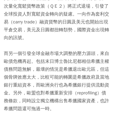
次量化寬鬆貨幣政策（ＱＥ２）將正式退場，引發了
全球投資人對寬鬆資金轉向的疑慮。一向作為套利交
易（carry trade）融資貨幣的日圓及美元也開始出現
平倉交易，美元及日圓都扭轉頹勢，國際資金出現轉
向的訊號。
而另一個引發全球金融市場大調整的壓力源頭，來自
歐債危機再起。包括末日博士魯比尼都相信希臘主權
債務問題無解，最壞的情況是希臘退出歐元區，但這
個骨牌效應太大，比較可能的轉圜是希臘政府及當地
銀行重組資本，而歐洲央行也為希臘銀行提供流動資
金。另外，歐盟也對希臘重新安排（reprofiling）債
務條款，同時設立獨立機構出售希臘國家資產，也許
希臘問題還可拖過一時。