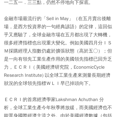
一二五一．三三點，仍然不停地向下探底。
金融市場最流行的「Sell in May」（在五月賣出後離
場，是西方投資界的一句經典諺語）的定律，這回似
乎又應驗了，全球金融市場在五月都出現了大轉機，
很多經濟指標也出現重大變化。例如美國四月分ＩＳ
Ｍ採購經理人指數仍處於擴張狀態（高於五○）；但
是一向有領先工業生產作用的美國領先指標已回升乏
力，ＥＣＲＩ ( 美國經濟研究院，EconomicCycle
Research Institute) 以全球工業生產來測量長期經濟
狀況的全球領先指標ＷＬＩ早已掉頭向下。
ＥＣＲＩ的首席經濟學家Lakshman Achuthan 分
析，全球工業生產今年秋季將放緩，而美國經濟也不
能置身國際經濟主流之外。由於美國經濟數據（包括