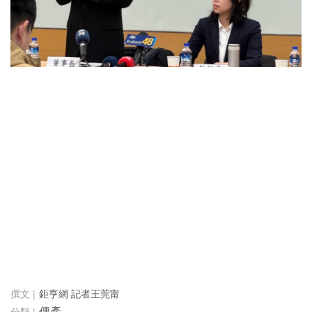
鉅亨網 記者王莞甯