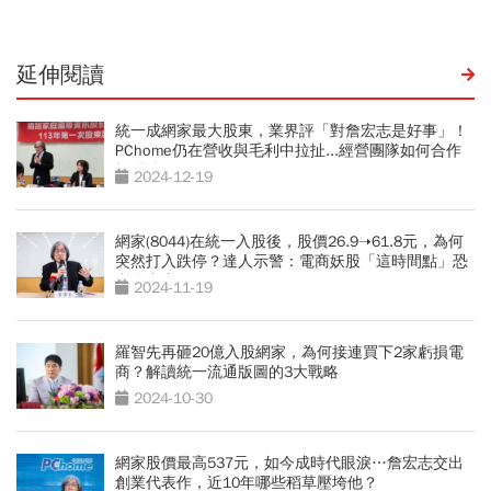
延伸閱讀
統一成網家最大股東，業界評「對詹宏志是好事」！
PChome仍在營收與毛利中拉扯...經營團隊如何合作
打問號
2024-12-19
網家(8044)在統一入股後，股價26.9➝61.8元，為何
突然打入跌停？達人示警：電商妖股「這時間點」恐
利多出盡
2024-11-19
羅智先再砸20億入股網家，為何接連買下2家虧損電
商？解讀統一流通版圖的3大戰略
2024-10-30
網家股價最高537元，如今成時代眼淚…詹宏志交出
創業代表作，近10年哪些稻草壓垮他？