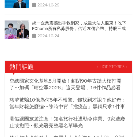
2024-10-29
統一企業震撼出手救網家，成最大法人股東！吃下
PChome所有私募股份，估近20億台幣、持股三成
台灣電商大戰再洗牌？
2024-10-24
熱門話題
/ HOT STORIES /
空總國家文化基地8月開放！封閉90年古蹟大樓打開
了…加碼「晴空季2026」這天登場，16件作品必看
慈濟被騙10億為何5年不報警、錢找到才認？他好奇：
當年財報怎麼編…陳時中背「擋疫苗」黑鍋只求1件事
暑假跟團旅遊注意！知名旅行社遭勒令停業、9家遭廢
止或撤照…觀光署完整黑名單曝光