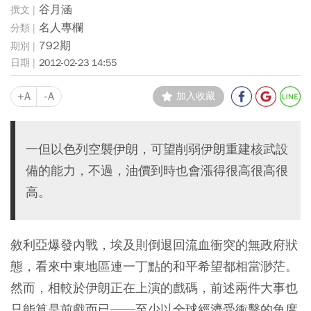
谷月涵
名人專欄
792期
2012-02-23 14:55
+A
-A
加入收藏
一但以色列空襲伊朗，可望削弱伊朗重建核武設
備的能力，不過，油價到時也會漲得很高很高很
高。
敘利亞爆發內戰，埃及則倒退回流血衝突的無政府狀
態，看來中東地區連一丁點的和平希望都相當渺茫。
然而，相較於伊朗正在上演的戲碼，前述兩件大事也
只能算是前戲而已──至少以全球經濟受衝擊的角度