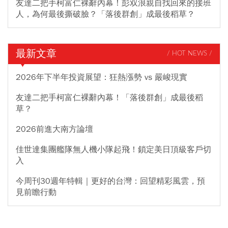
友達二把手柯富仁裸辭內幕！彭双浪親自找回來的接班
人，為何最後撕破臉？「落後群創」成最後稻草？
最新文章
/ HOT NEWS /
2026年下半年投資展望：狂熱漲勢 vs 嚴峻現實
友達二把手柯富仁裸辭內幕！「落後群創」成最後稻
草？
2026前進大南方論壇
佳世達集團艦隊無人機小隊起飛！鎖定美日頂級客戶切
入
今周刊30週年特輯｜更好的台灣：回望精彩風雲，預
見前瞻行動