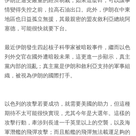
伊朗正遭受嚴重的經濟制裁，如果這麼幹，可以讓事
情變得失控之前，拉高石油出口。此外，伊朗在中東
地區也日益孤立無援，其最親密的盟友敘利亞總統阿
塞德，可能很快就要下台。
最近伊朗發生四起核子科學家被暗殺事件，繼而以色
列外交官在國外遭暗殺未果，這更進一步顯示，真主
黨內部的混亂；真主黨是伊朗和敘利亞支持的軍事組
織，被視為伊朗的國際打手。
以色列的攻擊若要成功，就需要美國的助力，但這種
期待不太可能很快實現，尤其今年是大選年。這樣的
攻擊行動，牽涉到長達一千英里以上的空襲，以及海
軍潛艦的飛彈攻擊；而且船艦的飛彈無法載運足夠的