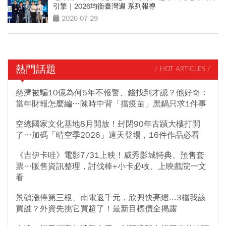
引擎｜2026均衡臺灣週 系列報導
2026-07-29
熱門話題
/ HOT ARTICLES /
慈濟被騙10億為何5年不報警、錢找到才認？他好奇：
當年財報怎麼編…陳時中背「擋疫苗」黑鍋只求1件事
空總國家文化基地8月開放！封閉90年古蹟大樓打開
了…加碼「晴空季2026」這天登場，16件作品必看
《吉伊卡哇》電影7/31上映！威秀影城特典、預售套
票…販售資訊整理，討伐棒+小卡必收、上映戲院一文
看
景碩漲停第三根、南電返千元，欣興快亮燈...3檔我該
買誰？外資先挑它買超了！最新目標價全揭露