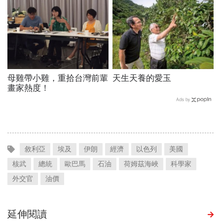
母雞帶小雞，重拾台灣前輩
天生天養的愛玉
畫家熱度！
Ads by
敘利亞
埃及
伊朗
經濟
以色列
美國
核武
總統
歐巴馬
石油
荷姆茲海峽
科學家
外交官
油價
延伸閱讀