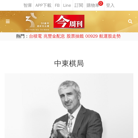
0
熱門：
台積電
兆豐金配息
股票抽籤
00929
航運股走勢
中東棋局