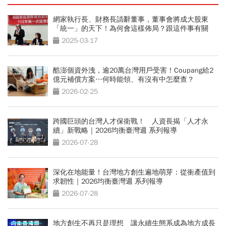
網家執行長、財務長請辭董事，董事會將成大股東
「統一」的天下！為何會這樣佈局？跟這件事有關
2025-03-17
酷澎個資外洩，逾20萬台灣用戶受害！Coupang給2
億元補償方案…何時能領、有沒有中怎麼查？
2026-02-25
跨國巨頭的台灣人才保衛戰！ 人資長揭「人才永
續」新戰略｜2026均衡臺灣週 系列報導
2026-07-28
深化在地能量！台灣地方創生遍地萌芽：從衝產值到
求韌性｜2026均衡臺灣週 系列報導
2026-07-28
地方創生不再只是理想 讓永續生態系成為地方成長