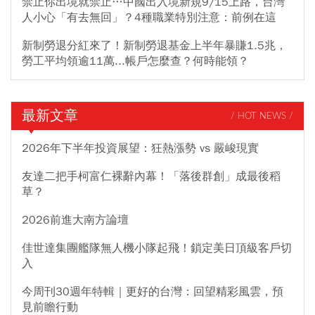
禁止你出境就禁止…中國出入境新規9/15上路，台灣
人小心「有去無回」？4種職業特別注意：前例在這
新制勞退分紅來了！新制勞退基金上半年暴賺1.5兆，
勞工平均領逾11萬...帳戶怎麼查？何時能領？
最新文章
/ HOT NEWS /
2026年下半年投資展望：狂熱漲勢 vs 嚴峻現實
友達二把手柯富仁裸辭內幕！「落後群創」成最後稻
草？
2026前進大南方論壇
佳世達集團艦隊無人機小隊起飛！鎖定美日頂級客戶切
入
今周刊30週年特輯｜更好的台灣：回望精彩風雲，預
見前瞻行動