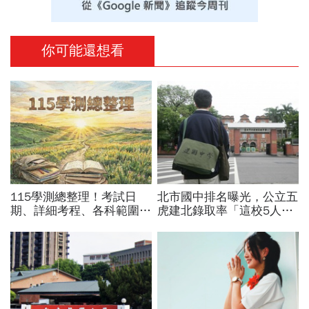
你可能還想看
115學測總整理！考試日
北市國中排名曝光，公立五
期、詳細考程、各科範圍…
虎建北錄取率「這校5人就
成績查詢、學測五標、級分
1人考上」！前輩親揭亮麗
換算，應試規定＋考古題必
成績單背後的代價有多大
看