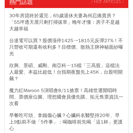
熱門話題
/ HOT ARTICLES /
30年房貸終於還完，65歲退休夫妻為何忍痛賣房？
「55坪透天厝只剩打掃拔草」晚年才懂：房子不是越
大越幸福
台達電可以買？股價漲停1425→1815元反彈27%！不
只營收可期還有啥利多？目標價、散熱王牌神秘面紗曝
光
欣興、景碩、威剛、南亞科…15檔「三高股」這檔法
人最愛、本益比超低！台指期夜盤先上45K，台股明開
飆？
魔力紅Maroon 5演唱會8/11搶票！高雄世運開唱時
間、票價座位圖、理想國會員優先購、拓元售票資訊一
次看
早餐吃可頌、拿鐵傷心臟？心臟科名醫堅持20年、早
上9點前不做「5件事」：喝咖啡前先喝「這1杯」更護
心