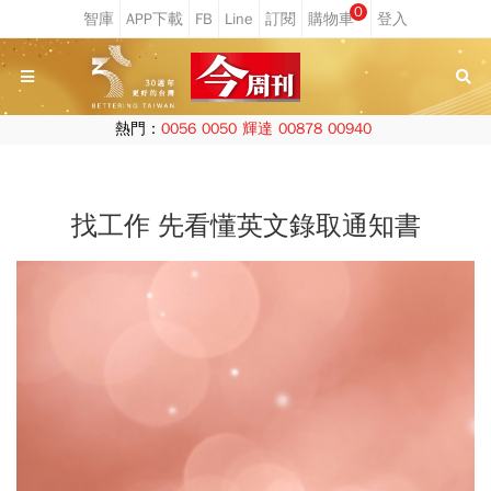
0
熱門：
0056
0050
輝達
00878
00940
找工作 先看懂英文錄取通知書