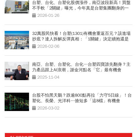
台塑、台化、台塑化股價漲停，南亞波段新高！買盤
不手軟「2關鍵」曝光，今年真是台塑集團翻身的一
年？
2026-01-26
32萬股民快看！台塑(1301)有機會重返百元？該進場
抄底？達人拆解反彈真相：「1關鍵」決定續抱還是
快落跑
2026-02-06
南亞、台塑、台塑化、台化…台塑四寶誰先翻身？主
力產品跟上AI浪潮，謝金河點名「它」最有機會
2025-11-04
台股不怕黑天鵝？跌逾800點再拉「力守5日線」！台
塑化、長榮、光洋科…搶短多「這8檔」有機會
2026-03-02