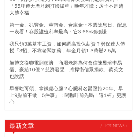
「55坪透天厝只剩打掃拔草」晚年才懂：房子不是越
大越幸福
第一金、兆豐金、華南金、合庫金…本週除息日、配息
一表看！存股誰殖利率最高：它3.66%穩穩賺
我只領3萬基本工資，如何調高投保薪資？勞保達人傳
授「3招」不靠老闆加薪，年金月領1.3萬變2.5萬
顏博文從聯電到慈濟，商場老將為何會信陳昱瑄李易
儒、豪給10億？慈濟發聲：將捍衛信眾捐款、蔡英文
也說話
早餐吃可頌、拿鐵傷心臟？心臟科名醫堅持20年、早
上9點前不做「5件事」：喝咖啡前先喝「這1杯」更護
心
最新文章
/ HOT NEWS /