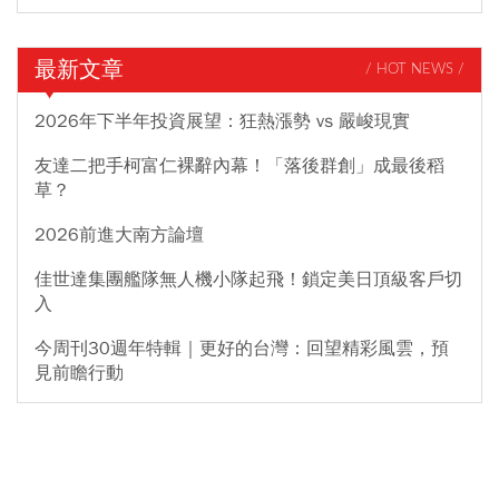
最新文章
/ HOT NEWS /
2026年下半年投資展望：狂熱漲勢 vs 嚴峻現實
友達二把手柯富仁裸辭內幕！「落後群創」成最後稻
草？
2026前進大南方論壇
佳世達集團艦隊無人機小隊起飛！鎖定美日頂級客戶切
入
今周刊30週年特輯｜更好的台灣：回望精彩風雲，預
見前瞻行動