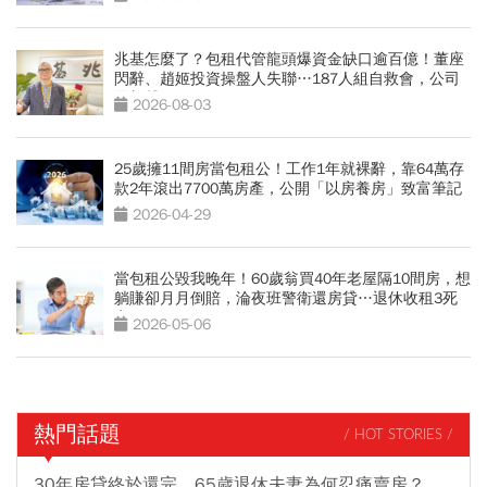
兆基怎麼了？包租代管龍頭爆資金缺口逾百億！董座
閃辭、趙姬投資操盤人失聯…187人組自救會，公司
最新聲明
2026-08-03
25歲擁11間房當包租公！工作1年就裸辭，靠64萬存
款2年滾出7700萬房產，公開「以房養房」致富筆記
2026-04-29
當包租公毀我晚年！60歲翁買40年老屋隔10間房，想
躺賺卻月月倒賠，淪夜班警衛還房貸…退休收租3死
穴
2026-05-06
熱門話題
/ HOT STORIES /
30年房貸終於還完，65歲退休夫妻為何忍痛賣房？