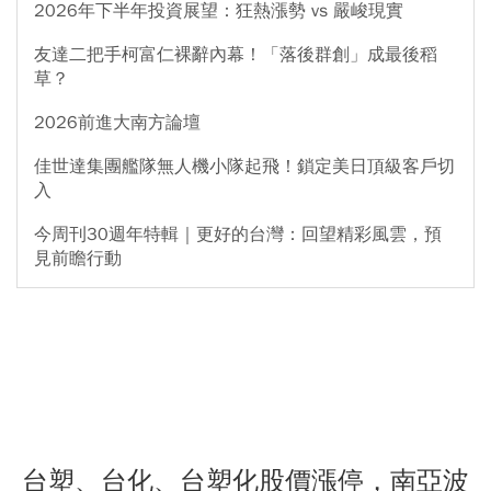
2026年下半年投資展望：狂熱漲勢 vs 嚴峻現實
友達二把手柯富仁裸辭內幕！「落後群創」成最後稻
草？
2026前進大南方論壇
佳世達集團艦隊無人機小隊起飛！鎖定美日頂級客戶切
入
今周刊30週年特輯｜更好的台灣：回望精彩風雲，預
見前瞻行動
台塑、台化、台塑化股價漲停，南亞波