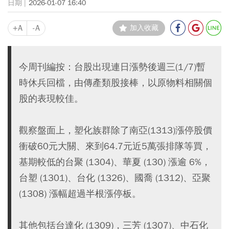
2026-01-07 16:40
+A
-A
加入收藏
今周刊編按：台股出現連日漲勢後週三(1/7)暫
時休兵回檔，由傳產類股接棒，以原物料相關個
股的表現較佳。
觀察盤面上，塑化族群除了南亞(1313)漲停股價
衝破60元大關、來到64.7元近5萬張排隊等買，
基期較低的台聚 (1304)、華夏 (130) 漲逾 6%，
台塑 (1301)、台化 (1326)、國喬 (1312)、亞聚
(1308) 漲幅超過半根漲停板。
其他包括台達化 (1309)，三芳 (1307)、中石化