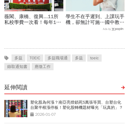
薇閣、康橋、復興...11所
學生不在乎遲到、上課玩手
私校學費一次看！每年100
機，卻無計可施…國中教師
萬值得嗎？專家教你如何籌
裸辭告白：早自習就感到疲
Ads by
出孩子教育費、還能兼存退
倦「樣樣靠班經、早晚發神
休金
經」
多益
TOEIC
多益職場通
多益
toeic
錄取通知書
應徵工作
延伸閱讀
塑化股為何漲？南亞亮燈鎖死5萬張等買、台塑台化
台聚半根漲停板！塑化股轉機題材曝光「玩真的」？
2026-01-07