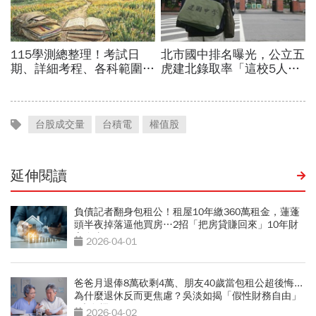
台股成交量
台積電
權值股
延伸閱讀
負債記者翻身包租公！租屋10年繳360萬租金，蓮蓬
頭半夜掉落逼他買房…2招「把房貸賺回來」10年財
富自由
2026-04-01
爸爸月退俸8萬砍剩4萬、朋友40歲當包租公超後悔...
為什麼退休反而更焦慮？吳淡如揭「假性財務自由」
5大危機
2026-04-02