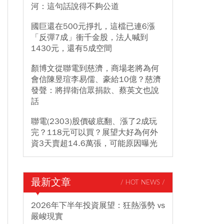
河：這句話說得不夠公道
國巨還在500元掙扎，這檔已連6漲
「反彈7成」衝千金股，法人喊到
1430元，還有5成空間
顏博文從聯電到慈濟，商場老將為何
會信陳昱瑄李易儒、豪給10億？慈濟
發聲：將捍衛信眾捐款、蔡英文也說
話
聯電(2303)股價破底翻、漲了2成玩
完？118元可以買？展望大好為何外
資3天賣超14.6萬張，可能原因曝光
最新文章
/ HOT NEWS /
2026年下半年投資展望：狂熱漲勢 vs
嚴峻現實