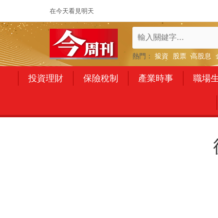
在今天看見明天
熱門：
投資
股票
高股息
投資理財
保險稅制
產業時事
職場