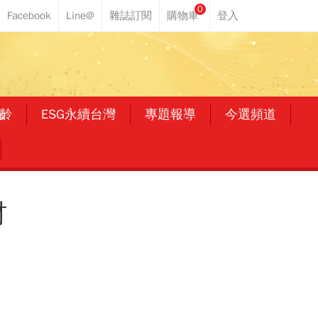
0
齡
ESG永續台灣
專題報導
今選頻道
材