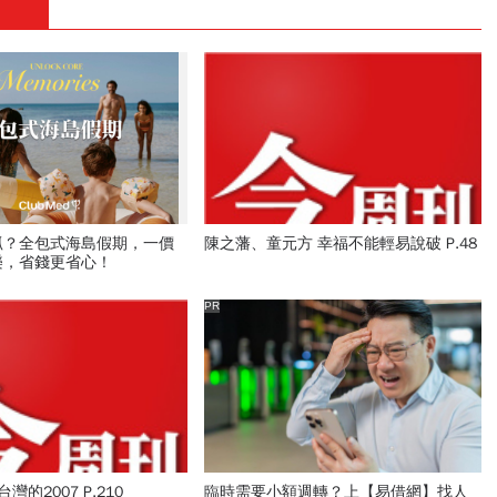
抓？全包式海島假期，一價
陳之藩、童元方 幸福不能輕易說破 P.48
樂，省錢更省心！
PR
台灣的2007 P.210
臨時需要小額週轉？上【易借網】找人