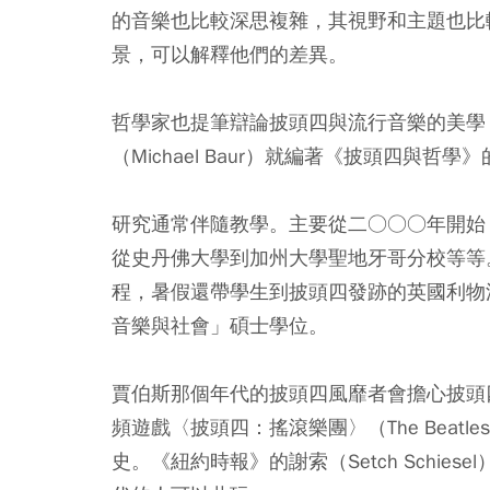
的音樂也比較深思複雜，其視野和主題也比
景，可以解釋他們的差異。
哲學家也提筆辯論披頭四與流行音樂的美學，例如紐
（Michael Baur）就編著《披頭四與
研究通常伴隨教學。主要從二○○○年開始
從史丹佛大學到加州大學聖地牙哥分校等等
程，暑假還帶學生到披頭四發跡的英國利物
音樂與社會」碩士學位。
賈伯斯那個年代的披頭四風靡者會擔心披頭
頻遊戲〈披頭四：搖滾樂團〉（The Beatle
史。《紐約時報》的謝索（Setch Schi