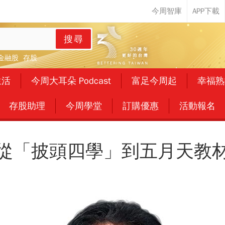
搜尋
金融股
存股
生活
今周大耳朵 Podcast
富足今周起
幸福熟
存股助理
今周學堂
訂購優惠
活動報名
從「披頭四學」到五月天教