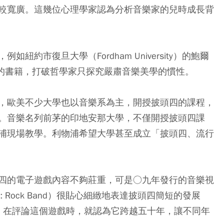
較寬廣。這幾位心理學家認為分析音樂家的兒時成長背
約市復旦大學（Fordham University）的鮑爾
哲學》的書籍，打破哲學家只探究嚴肅音樂美學的慣性。
，歐美不少大學也以音樂系為主，開授披頭四的課程，
。音樂名列前茅的印地安那大學，不僅開授披頭四課
浦現場教學。利物浦希望大學甚至成立「披頭四、流行
四的電子遊戲內容不夠莊重，可是○九年發行的音樂視
s: Rock Band）很貼心細緻地表達披頭四簡短的發展
esel）在評論這個遊戲時，就認為它跨越五十年，讓不同年