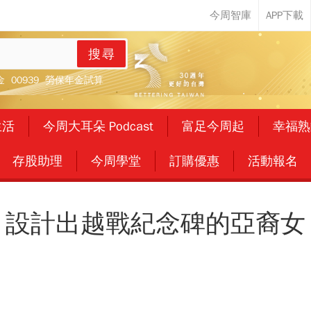
搜尋
金
00939
勞保年金試算
生活
今周大耳朵 Podcast
富足今周起
幸福熟
存股助理
今周學堂
訂購優惠
活動報名
設計出越戰紀念碑的亞裔女