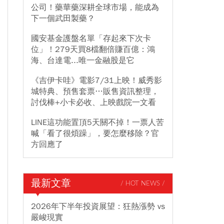
公司！藥華藥深耕全球市場，能成為
下一個武田製藥？
國安基金護盤名單「存起來下次卡
位」！279天買8檔翻倍賺百億：鴻
海、台達電...唯一金融股是它
《吉伊卡哇》電影7/31上映！威秀影
城特典、預售套票…販售資訊整理，
討伐棒+小卡必收、上映戲院一文看
LINE這功能置頂5天關不掉！一票人苦
喊「看了很煩躁」，要怎麼移除？官
方回應了
最新文章
/ HOT NEWS /
2026年下半年投資展望：狂熱漲勢 vs
嚴峻現實