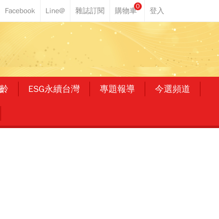
0
齡
ESG永續台灣
專題報導
今選頻道