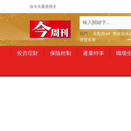
在今天看見明天
熱門：
月配息etf
勞保退休
存股名單
投資理財
保險稅制
產業時事
職場