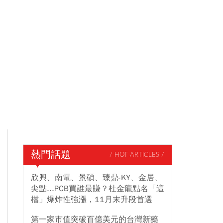
熱門話題
/ HOT ARTICLES /
欣興、南電、景碩、臻鼎-KY、金居、
尖點...PCB買誰最賺？杜金龍點名「這
檔」爆炸性強漲，11月末升段首選
第一家市值突破百億美元的台灣新藥