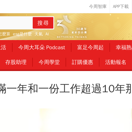
搜尋
怎麼算
esg是什麼
天氣
AI
生活
今周大耳朵 Podcast
富足今周起
幸福熟
存股助理
今周學堂
訂購優惠
活動報名
滿一年和一份工作超過10年