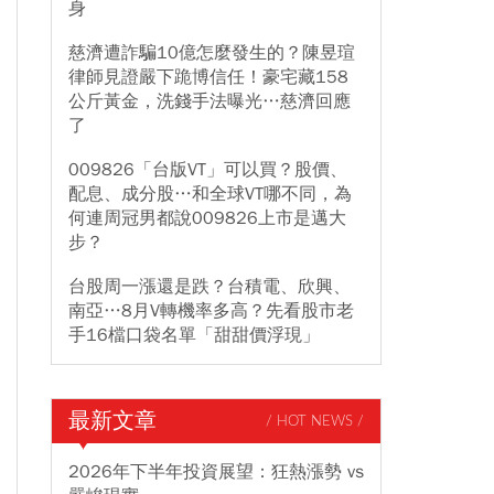
身
慈濟遭詐騙10億怎麼發生的？陳昱瑄
律師見證嚴下跪博信任！豪宅藏158
公斤黃金，洗錢手法曝光…慈濟回應
了
009826「台版VT」可以買？股價、
配息、成分股…和全球VT哪不同，為
何連周冠男都說009826上市是邁大
步？
台股周一漲還是跌？台積電、欣興、
南亞…8月V轉機率多高？先看股市老
手16檔口袋名單「甜甜價浮現」
最新文章
/ HOT NEWS /
2026年下半年投資展望：狂熱漲勢 vs