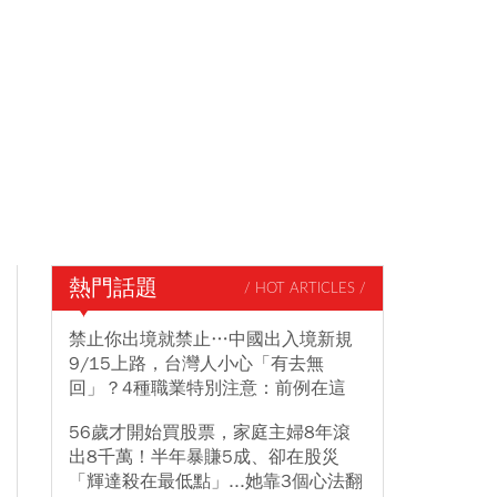
熱門話題
/ HOT ARTICLES /
禁止你出境就禁止…中國出入境新規
9/15上路，台灣人小心「有去無
回」？4種職業特別注意：前例在這
56歲才開始買股票，家庭主婦8年滾
出8千萬！半年暴賺5成、卻在股災
「輝達殺在最低點」...她靠3個心法翻