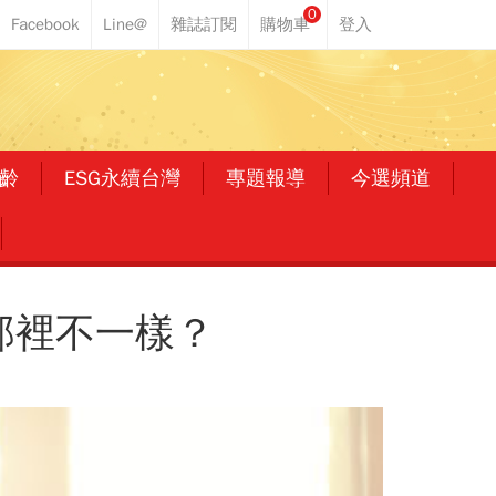
0
齡
ESG永續台灣
專題報導
今選頻道
那裡不一樣？