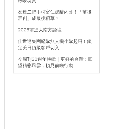
嚴峻現實
友達二把手柯富仁裸辭內幕！「落後
群創」成最後稻草？
2026前進大南方論壇
佳世達集團艦隊無人機小隊起飛！鎖
定美日頂級客戶切入
今周刊30週年特輯｜更好的台灣：回
望精彩風雲，預見前瞻行動