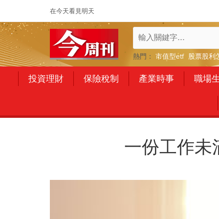
在今天看見明天
熱門：
市值型etf
股票股利
投資理財
保險稅制
產業時事
職場
一份工作未