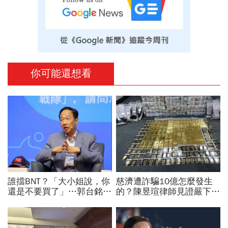
你可能還想看
誰擋BNT？「大小姐說，你
慈濟遭詐騙10億怎麼發生
還是不要買了」…郭台銘曝
的？陳昱瑄律師見證嚴下跪
李大維打給他，被點名的都
博信任！豪宅藏158公斤黃
回應了
金，洗錢手法曝光…慈濟回
應了