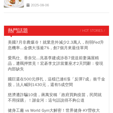
2025-08-06
熱門話題
/ HOT STORIES /
美國7月非農爆冷！就業意外減少2.3萬人，削弱Fed升
息機率...金價大漲逾7%，創7個月來最佳單周
愛馬仕、香奈兒...兆基李建成涉吞7億送前妻滿屋精
品，遭羈押禁見！宏碁李文詳當董座才2天閃辭：發現
內部缺失
國巨還在500元掙扎，這檔已連6漲「反彈7成」衝千金
股，法人喊到1430元，還有5成空間
慈濟遭詐騙10億，蔣萬安稱「政府買夠疫苗，民間就
不用採購」！謝金河：這句話說得不夠公道
健身工廠 vs World Gym大解密！世界健身-KY營收大