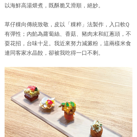
以海鮮高湯煨煮，既酥脆又滑順，絕妙。
草仔粿向傳統致敬，皮以「粿粹」法製作，入口軟Q
有彈性；內餡為蘿蔔絲、香菇、豬肉末和紅蔥頭，不
耍花招，台味十足。我近來努力減澱粉，這兩樣米食
連同客家水晶餃，卻被我吃得一口不剩。