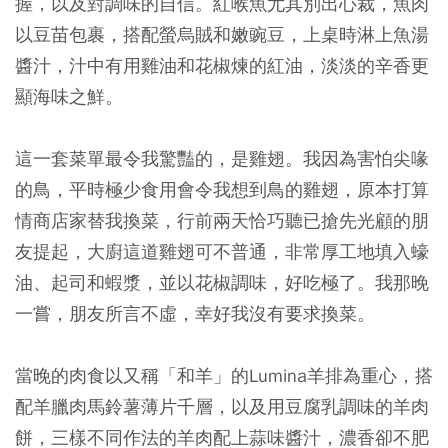
握，以及對調味的自信。紅喉魚尤其別出心裁，魚肉
以豆苗包裹，搭配螢烏賊和嫩豌豆，上桌時淋上魚湯
醬汁，汁中有用雞油和花椒煉的紅油，淡淡的辛香更
顯海味之鮮。
這一套菜單最令我驚豔的，是雞翅。我因為害怕尖喙
的鳥，平時極少食用會令我想到鳥的雞翅，原本打算
情商店家替我換菜，行前兩天恰巧聽已搶先光顧的朋
友提起，大廚這道雞翅可不普通，非常厚工地填入蠔
油、起司和蝦漿，並以花椒調味，好吃極了。我那晚
一嘗，朋友所言不虛，幸好我沒有要求換菜。
當晚的肉食以又稱「和羊」的Lumina羊排為重心，搭
配羊臘肉馬鈴薯薄片千層，以及用豆腐乳調味的羊肉
餅，三樣不同作法的羊肉配上蒜味醬汁，濃香卻不肥