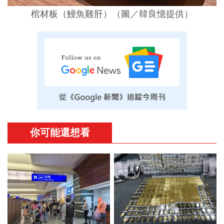
棺材板（鰻魚雞肝）（圖／韓良憶提供）