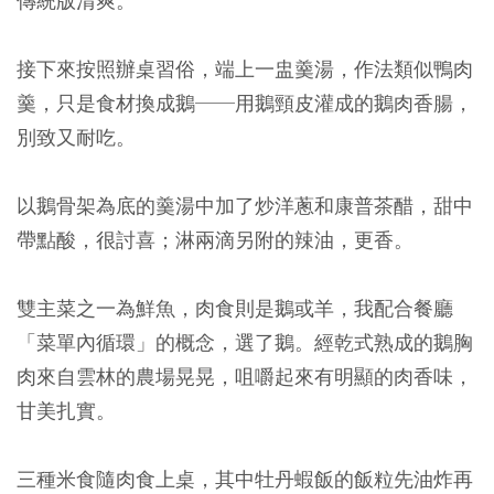
傳統版清爽。
接下來按照辦桌習俗，端上一盅羹湯，作法類似鴨肉
羹，只是食材換成鵝──用鵝頸皮灌成的鵝肉香腸，
別致又耐吃。
以鵝骨架為底的羹湯中加了炒洋蔥和康普茶醋，甜中
帶點酸，很討喜；淋兩滴另附的辣油，更香。
雙主菜之一為鮮魚，肉食則是鵝或羊，我配合餐廳
「菜單內循環」的概念，選了鵝。經乾式熟成的鵝胸
肉來自雲林的農場晃晃，咀嚼起來有明顯的肉香味，
甘美扎實。
三種米食隨肉食上桌，其中牡丹蝦飯的飯粒先油炸再