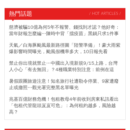
熱門話題
/ HOT ARTICLES /
慈濟被騙10億為何5年不報警、錢找到才認？他好奇：
當年財報怎麼編…陳時中背「擋疫苗」黑鍋只求1件事
天氣／白海豚颱風最新路徑圖「陸警準備」！豪大雨紫
爆影響時間曝光，颱風假機率多大，10日報先看
禁止你出境就禁止…中國出入境新規9/15上路，台灣
人小心「有去無回」？4種職業特別注意：前例在這
暑假跟團旅遊注意！知名旅行社遭勒令停業、9家遭廢
止或撤照…觀光署完整黑名單曝光
兆基百億財務危機！包租教母4年前收到房東私訊看出
「包租代管龍頭岌岌可危」：為何租約越多，風險越
高？