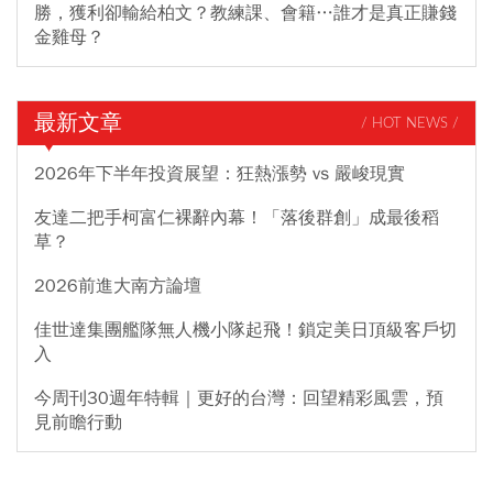
勝，獲利卻輸給柏文？教練課、會籍…誰才是真正賺錢
金雞母？
最新文章
/ HOT NEWS /
2026年下半年投資展望：狂熱漲勢 vs 嚴峻現實
友達二把手柯富仁裸辭內幕！「落後群創」成最後稻
草？
2026前進大南方論壇
佳世達集團艦隊無人機小隊起飛！鎖定美日頂級客戶切
入
今周刊30週年特輯｜更好的台灣：回望精彩風雲，預
見前瞻行動