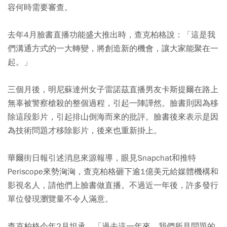
容何時需要審查。
去年4月臉書直播功能盛大推出時，查克柏格說：「這是我
們溝通方式的一大轉變，將創造新的機會，讓大家能聚在一
起。」
三個月後，明尼蘇達州女子雷諾茲直播男友卡斯提爾在路上
無辜被警察槍殺的整個過程，引起一陣譁然。臉書則因為移
除這段影片，引起排山倒海而來的批評。臉書後來表示是因
為技術問題才移除影片，後來也重新掛上。
華爾街日報引述消息來源報導，眼見Snapchat和推特
Periscope來勢洶洶，查克柏格砸下逾1億美元給媒體機構和
影視名人，請他們上臉書做直播。不過近一年後，許多發行
單位發現瀏覽量不令人滿意。
查克柏格今年2月坦承，「過去這一年來，我們所見問題的