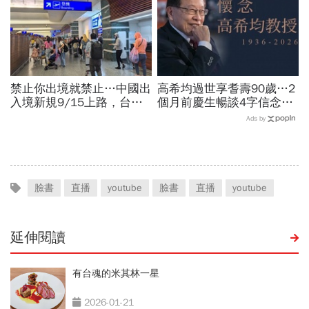
禁止你出境就禁止…中國出
高希均過世享耆壽90歲…2
入境新規9/15上路，台灣
個月前慶生暢談4字信念，
人小心「有去無回」？4種
回憶錄給讀者忠告：自求多
Ads by
職業特別注意：前例在這
福、一切靠自己爭氣
臉書
直播
youtube
臉書
直播
youtube
延伸閱讀
有台魂的米其林一星
2026-01-21