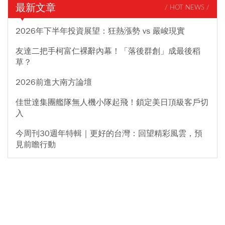
最新文章
/ HOT NEWS /
2026年下半年投資展望：狂熱漲勢 vs 嚴峻現實
友達二把手柯富仁裸辭內幕！「落後群創」成最後稻
草？
2026前進大南方論壇
佳世達集團艦隊無人機小隊起飛！鎖定美日頂級客戶切
入
今周刊30週年特輯｜更好的台灣：回望精彩風雲，預
見前瞻行動