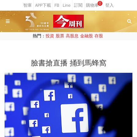
0
熱門：
投資
股票
高股息
金融股
存股
臉書搶直播 捅到馬蜂窩