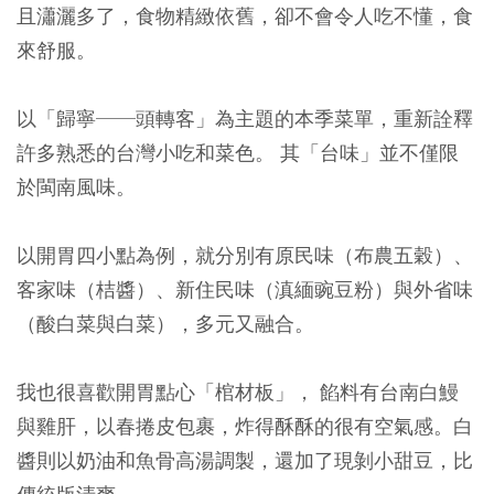
且瀟灑多了，食物精緻依舊，卻不會令人吃不懂，食
來舒服。
以「歸寧──頭轉客」為主題的本季菜單，重新詮釋
許多熟悉的台灣小吃和菜色。 其「台味」並不僅限
於閩南風味。
以開胃四小點為例，就分別有原民味（布農五穀）、
客家味（桔醬）、新住民味（滇緬豌豆粉）與外省味
（酸白菜與白菜），多元又融合。
我也很喜歡開胃點心「棺材板」， 餡料有台南白鰻
與雞肝，以春捲皮包裹，炸得酥酥的很有空氣感。白
醬則以奶油和魚骨高湯調製，還加了現剝小甜豆，比