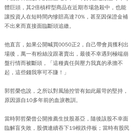
體巨頭，其2倍槓桿型商品在近期市場急殺中，也能
讓投資人在短時間內慘賠高達70%，甚至因保證金補
不出來而直接面臨斷頭追繳。
他直言，如果公開喊買0050正2，自己帶會員獲利出
場後，萬一有粉絲沒跟著賣出，最後不幸遇到極端崩
盤行情而被斷頭，「這種責任與壓力我真的承擔不
起，這些錢我寧可不賺！」
郭哲榮也說，之所以對風險控管有如此嚴苛的堅持，
原因源自10多年前的血淚教訓。
當時郭哲榮曾公開推薦生技股基亞，隨後該股不幸面
臨解盲失敗，股價連續吞下19根跌停板；當時有股民