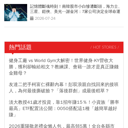
記憶體斷魂時刻！南韓股市小白慘遭斷頭，海力士、
三星、鎧俠、美光…謝金河：7家公司決定全球命運
2026-07-24
熱門話題
/ HOT STORIES /
健身工廠 vs World Gym大解密！世界健身-KY營收大
勝，獲利卻輸給柏文？教練課、會籍…誰才是真正賺錢
金雞母？
友達二把手柯富仁裸辭內幕！彭双浪親自找回來的接班
人，為何最後撕破臉？「落後群創」成最後稻草？
淡大教授41歲才投資，靠1招年賺15％！小資族「勝率
最高」ETF配置法公開：0050搭配這1種「越簡單越好
賺」
2026重陽敬老禮金懶人包，最高領5萬！全台各縣市