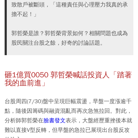
致散戶被斷頭，「這種責任與心理壓力我真的承
擔不起！」
郭哲榮是誰？郭哲榮背景如何？相關問題也成為
股民關注台股之餘，好奇的討論話題。
砸1億買0050 郭哲榮喊話投資人「踏著
我的血前進」
台股周四(7/30)盤中呈現巨幅震盪，早盤一度漲逾千
點，隨後因籌碼與融資混亂而再次急煞拉回。對此，
分析師郭哲榮在
臉書發文
表示，大盤經歷重挫後本就
難以直接V型反轉，但早盤的急拉已展現出台股反攻