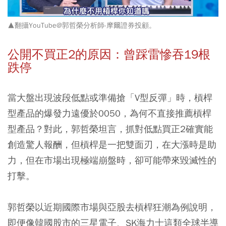
▲翻攝YouTube@郭哲榮分析師-摩爾證券投顧。
公開不買正2的原因：曾踩雷慘吞19根
跌停
當大盤出現波段低點或準備搶「V型反彈」時，槓桿
型產品的爆發力遠優於0050，為何不直接推薦槓桿
型產品？對此，郭哲榮坦言，抓對低點買正2確實能
創造驚人報酬，但槓桿是一把雙面刃，在大漲時是助
力，但在市場出現極端崩盤時，卻可能帶來毀滅性的
打擊。
郭哲榮以近期國際市場與亞股去槓桿狂潮為例說明，
即便像韓國股市的三星電子、SK海力士這類全球半導