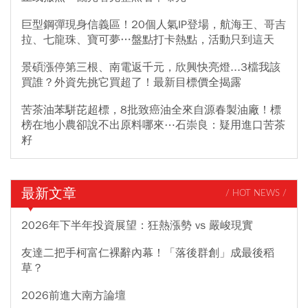
巨型鋼彈現身信義區！20個人氣IP登場，航海王、哥吉
拉、七龍珠、寶可夢…盤點打卡熱點，活動只到這天
景碩漲停第三根、南電返千元，欣興快亮燈...3檔我該
買誰？外資先挑它買超了！最新目標價全揭露
苦茶油苯駢芘超標，8批致癌油全來自源春製油廠！標
榜在地小農卻說不出原料哪來⋯石崇良：疑用進口苦茶
籽
最新文章
/ HOT NEWS /
2026年下半年投資展望：狂熱漲勢 vs 嚴峻現實
友達二把手柯富仁裸辭內幕！「落後群創」成最後稻
草？
2026前進大南方論壇