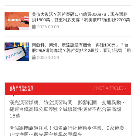
美債大復活？郭哲榮砸1.74億買00687B，現在還虧
損1500萬，雙重利多支撐「我美債ETF絕對賺2200萬
出場」
2025-09-09
南亞科、鴻海、廣達誰最有機會「再漲100元」？台
股2萬8還能進場？郭哲榮點名2飆股：看到1訊號「用
力買」
2025-10-29
熱門話題
/ HOT ARTICLES /
漢光演習斷網、防空演習時間！影響範圍、交通異動…
捷運台鐵高鐵公車停駛？城鎮韌性演習不配合最高罰
15萬
暑假跟團旅遊注意！知名旅行社遭勒令停業、9家遭廢
止或撤照…觀光署完整黑名單曝光