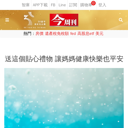
0
熱門：
房價
遺產稅免稅額
fed
高股息etf
美元
送這個貼心禮物 讓媽媽健康快樂也平安