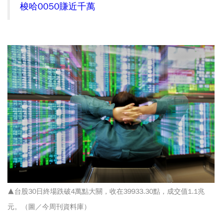
梭哈0050賺近千萬
▲台股30日終場跌破4萬點大關，收在39933.30點，成交值1.1兆
元。（圖／今周刊資料庫）