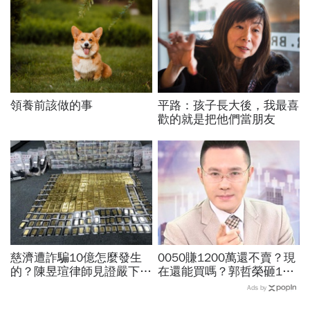
領養前該做的事
平路：孩子長大後，我最喜
歡的就是把他們當朋友
慈濟遭詐騙10億怎麼發生
0050賺1200萬還不賣？現
的？陳昱瑄律師見證嚴下跪
在還能買嗎？郭哲榮砸1億
博信任！豪宅藏158公斤黃
狂掃1100張揭出場點位：4
Ads by
金，洗錢手法曝光…慈濟回
萬7不敢買「可憐哪」