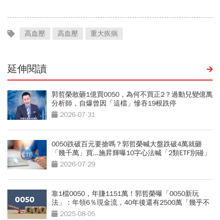
應了
高血壓
高血壓
重大疾病
延伸閱讀
郭哲榮敢砸1億買0050，為何不買正2？過動兒變億萬
分析師，自爆曾因「這檔」慘吞19根跌停
2026-07-31
0050跌破百元要搶嗎？郭哲榮喊大盤跌破4萬就砸
「幾千萬」買...施昇輝曝10字心法喊「2類ETF別碰」
2026-07-29
靠1檔0050，年賺1151萬！郭哲榮曝「0050新玩
法」：年領6％現金流，40年後還有2500萬「幾乎不
可能賣光」
2025-08-05