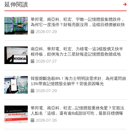
延伸閱讀
華邦電、南亞科、旺宏、宇瞻…記憶體股集體跌停，
為何它一度漲停？財報亮眼沒用，這檔目標價被砍快
3成
2026-07-29
南亞科、華邦電、旺宏、力積電…這2檔股價又快半
根停板，鎧俠海力士三星財報是記憶體股救贖或地
獄？
2026-07-27
韓股熔斷急殺8%！海力士明明說需求好、為何還閃崩
13%帶衰記憶體股全躺平？背後原因曝光
2026-07-29
華邦電、南亞科、旺宏...記憶體股重挫免驚？官股法
人點名「這檔」還有逾8成甜頭可吃，最新目標價曝
光
2026-07-26