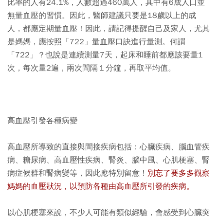
比率的人有24.1%，人數超過460萬人，其中有6成人口並
無量血壓的習慣。因此，醫師建議只要是18歲以上的成
人，都應定期量血壓！因此，請記得提醒自己及家人，尤其
是媽媽，應按照「722」量血壓口訣進行量測。何謂
「722」？也說是連續測量7天，起床和睡前都應該要量1
次，每次量2遍，兩次間隔１分鐘，再取平均值。
高血壓引發各種病變
高血壓所導致的直接與間接疾病包括：心臟疾病、腦血管疾
病、糖尿病、高血壓性疾病、腎炎、腦中風、心肌梗塞、腎
病症候群和腎病變等，因此應特別留意！
別忘了要多多觀察
媽媽的血壓狀況，以預防各種由高血壓所引發的疾病。
以心肌梗塞來說，不少人可能有類似經驗，會感受到心臟突