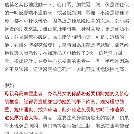
然莫名其妙地跳動一下、心口悶、胸前緊，胸口像是塞住似
的一時感覺喘不過氣來，或者感到胸口悶痛。不論是那種情
形，都不可掉以輕心，因為這是種危險性高的疾病。以小編
身邊的朋友來說，雖正值壯年時期、身材高瘦，更是菸酒不
沾，並且還無心臟病、高血壓等相關病史。可是，這樣的
他，在海外時卻突然發作，當時因為未能及時就醫，雖然經
過救護人員急救，在加護病房也搶救了3天，仍然無力回
天。根據統計，在發生心肌梗塞的患者中，有一半都是因為
來不及送醫，送達醫院前已死亡，以此可見其危險性之高。
假如
母親為高血壓患者，身為兒女的你請務必要預防她的突發心
肌梗塞。記得要提醒並協助她控制平日飲食、維持理想體
重、規律運動、戒掉菸酒，此外應避免長期超時工作過勞、
避免壓力過大等。
再者，還要注意身體所發出的警訊，如果
有出現像是胸悶、胸口痛等各種類似症狀，則應盡速就醫確
認，以免延誤病情。