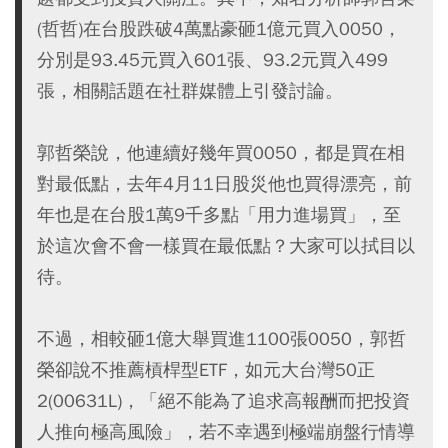
(哲哲)在台股跌破4萬點豪砸1億元買入0050，
分別是93.45元買入601張、93.2元買入499
張，相關話題在社群媒體上引發討論。
郭哲榮說，他連續好幾年買0050，都是買在相
對最低點，去年4月11日股災他也買得漂亮，前
年也是在台股1萬9千多點「用力進場買」，至
於這次會不會一樣買在最低點？大家可以拭目以
待。
不過，相較砸1億大舉買進1100張0050，郭哲
榮卻說不推薦槓桿型ETF，如元大台灣50正
2(00631L)，「絕不能為了追求高報酬而把投資
人推向極高風險」，若不幸遇到極端崩盤行情導