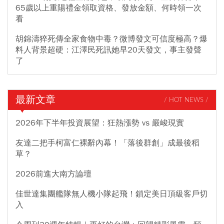
65歲以上重陽禮金領取資格、發放金額、何時領一次
看
胡錦濤猝死傳全家食物中毒？微博發文可信度極高？爆
料人背景超硬：江澤民死訊她早20天發文，事主發聲
了
最新文章
/ HOT NEWS /
2026年下半年投資展望：狂熱漲勢 vs 嚴峻現實
友達二把手柯富仁裸辭內幕！「落後群創」成最後稻
草？
2026前進大南方論壇
佳世達集團艦隊無人機小隊起飛！鎖定美日頂級客戶切
入