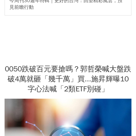
今周刊30週年特輯｜更好的台灣：回望精彩風雲，預
見前瞻行動
0050跌破百元要搶嗎？郭哲榮喊大盤跌
破4萬就砸「幾千萬」買...施昇輝曝10
字心法喊「2類ETF別碰」