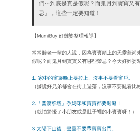
們…到底是真是假呢？而鬼月到寶寶又有
忌』，這些一定要知道！
【MamiBuy 好雞婆整理報導】
常常聽老一輩的人說，因為寶寶頭上的天靈蓋尚
假呢？而鬼月到寶寶又有哪些禁忌？今天好雞婆
1. 家中的窗簾晚上要拉上、沒事不要看窗戶。
（據說好兄弟都會在街上遊蕩，沒事不要亂看比
2.「普渡祭壇」孕媽咪和寶寶都要迴避！
（就怕驚擾了小朋友或是肚子裡的小寶寶呀！）
3.太陽下山後，盡量不要帶寶寶出門。