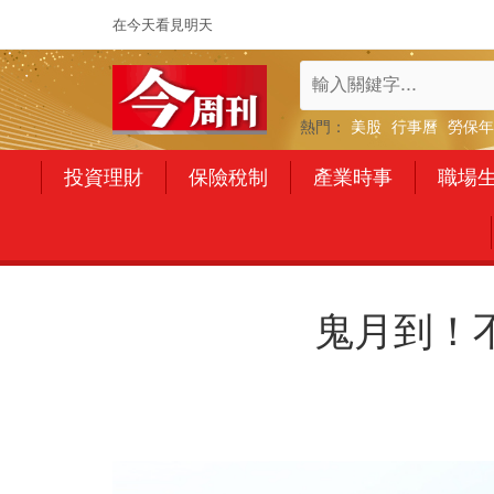
在今天看見明天
熱門：
美股
行事曆
勞保年
投資理財
保險稅制
產業時事
職場
鬼月到！