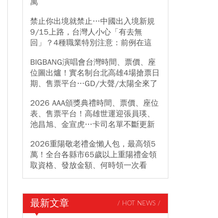
萬
禁止你出境就禁止…中國出入境新規
9/15上路，台灣人小心「有去無
回」？4種職業特別注意：前例在這
BIGBANG演唱會台灣時間、票價、座
位圖出爐！實名制台北高雄4場搶票日
期、售票平台…GD/大聲/太陽全來了
2026 AAA頒獎典禮時間、票價、座位
表、售票平台！高雄世運迎張員瑛、
池昌旭、金宣虎…卡司名單不斷更新
2026重陽敬老禮金懶人包，最高領5
萬！全台各縣市65歲以上重陽禮金領
取資格、發放金額、何時領一次看
最新文章
/ HOT NEWS /