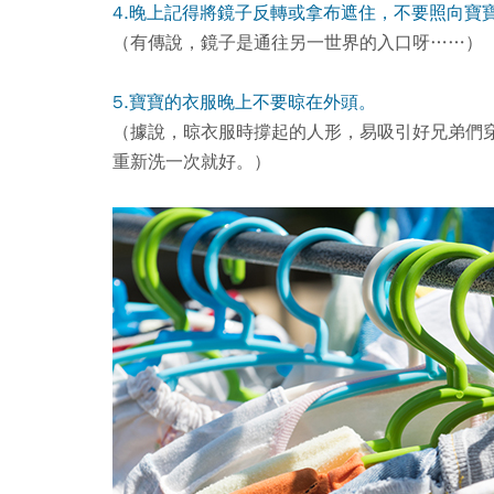
4.晚上記得將鏡子反轉或拿布遮住，不要照向寶
（有傳說，鏡子是通往另一世界的入口呀……）
5.寶寶的衣服晚上不要晾在外頭。
（據說，晾衣服時撐起的人形，易吸引好兄弟們
重新洗一次就好。）