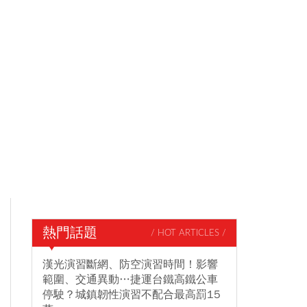
熱門話題
/ HOT ARTICLES /
漢光演習斷網、防空演習時間！影響
範圍、交通異動…捷運台鐵高鐵公車
停駛？城鎮韌性演習不配合最高罰15