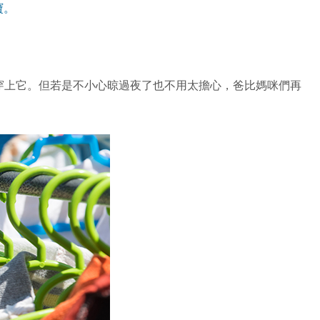
寶。
穿上它。但若是不小心晾過夜了也不用太擔心，爸比媽咪們再