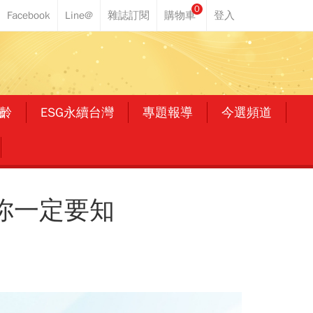
0
齡
ESG永續台灣
專題報導
今選頻道
你一定要知