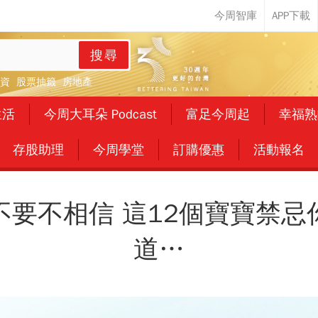
搜尋
資
股票抽籤
房地產
生活
今周大耳朵 Podcast
富足今周起
幸福熟
存股助理
今周學堂
訂購優惠
活動報名
不要不相信 這12個寶寶禁忌
道…