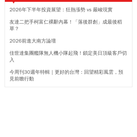
2026年下半年投資展望：狂熱漲勢 vs 嚴峻現實
友達二把手柯富仁裸辭內幕！「落後群創」成最後稻
草？
2026前進大南方論壇
佳世達集團艦隊無人機小隊起飛！鎖定美日頂級客戶切
入
今周刊30週年特輯｜更好的台灣：回望精彩風雲，預
見前瞻行動