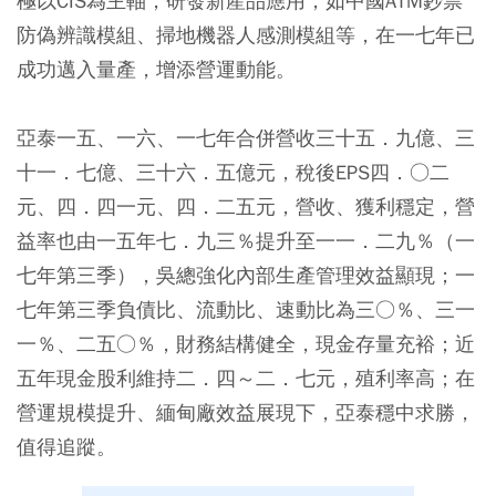
極以CIS為主軸，研發新產品應用，如中國ATM鈔票
防偽辨識模組、掃地機器人感測模組等，在一七年已
成功邁入量產，增添營運動能。
亞泰一五、一六、一七年合併營收三十五．九億、三
十一．七億、三十六．五億元，稅後EPS四．○二
元、四．四一元、四．二五元，營收、獲利穩定，營
益率也由一五年七．九三％提升至一一．二九％（一
七年第三季），吳總強化內部生產管理效益顯現；一
七年第三季負債比、流動比、速動比為三○％、三一
一％、二五○％，財務結構健全，現金存量充裕；近
五年現金股利維持二．四～二．七元，殖利率高；在
營運規模提升、緬甸廠效益展現下，亞泰穩中求勝，
值得追蹤。