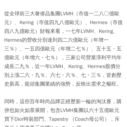
從全球前三大奢侈品集團LVMH（市值一二八○億歐
元）、Kering（市值四九八億歐元）、Hermes（市值
四八九億歐元）財報來看，一七年LVMH、Kering、
Hermes的營收分別達到四二六億歐元（年增一
三％）、一五四億歐元（年增二七％）、五十五・五
億歐元（年增六・七％），三家公司營業淨利平均年
成長二九％，近一年LVMH、Kering、Hermes股價分
別上漲二六・九％、六七・六％、七・三％，皆創歷
史新高，龍頭集團業績的強勢，反映出需求之暢旺。
同時，這些百年時尚品牌正經歷新一輪的淘汰賽，購
併也如火如荼展開，包含LVMH集團以六十五億歐元
買下Dior時裝部門、Tapestry （Coach母公司），斥