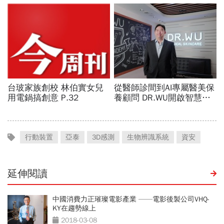
行動裝置
亞泰
3D感測
生物辨識系統
資安
延伸閱讀
中國消費力正璀璨電影產業 ——電影後製公司VHQ-
KY在趨勢線上
2018-03-08