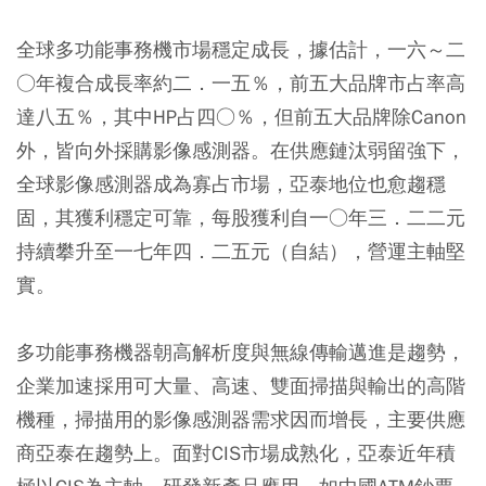
全球多功能事務機市場穩定成長，據估計，一六～二
○年複合成長率約二．一五％，前五大品牌市占率高
達八五％，其中HP占四○％，但前五大品牌除Canon
外，皆向外採購影像感測器。在供應鏈汰弱留強下，
全球影像感測器成為寡占市場，亞泰地位也愈趨穩
固，其獲利穩定可靠，每股獲利自一○年三．二二元
持續攀升至一七年四．二五元（自結），營運主軸堅
實。
多功能事務機器朝高解析度與無線傳輸邁進是趨勢，
企業加速採用可大量、高速、雙面掃描與輸出的高階
機種，掃描用的影像感測器需求因而增長，主要供應
商亞泰在趨勢上。面對CIS市場成熟化，亞泰近年積