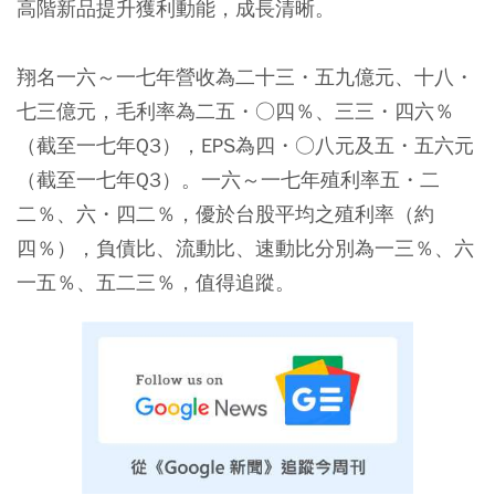
高階新品提升獲利動能，成長清晰。
翔名一六～一七年營收為二十三・五九億元、十八・
七三億元，毛利率為二五・○四％、三三・四六％
（截至一七年Q3），EPS為四・○八元及五・五六元
（截至一七年Q3）。一六～一七年殖利率五・二
二％、六・四二％，優於台股平均之殖利率（約
四％），負債比、流動比、速動比分別為一三％、六
一五％、五二三％，值得追蹤。