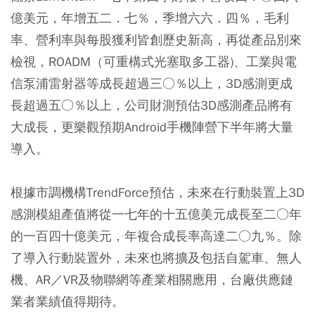
億美元，年增五二．七％，季增六六．四％，毛利
率、營利率與每股獲利皆創歷史新高，再從產品別來
檢視，ROADM（可重構式光塞取多工器)、工業與電
信泵浦雷射器等成長超過三○％以上，3D感測更成
長超過五○％以上，公司財測預估3D感測產品將有
大成長，更樂觀預期Android手機陣營下半年將大量
導入。
根據市調機構TrendForce預估，未來在行動裝置上3D
感測模組產值將從一七年的十五億美元成長至二○年
的一百四十億美元，年複合成長率高達二○九％。除
了導入行動裝置外，未來也將擴及包括自駕車、無人
機、AR／VR及物聯網等產業相關應用，台廠供應鏈
業者業績值得期待。