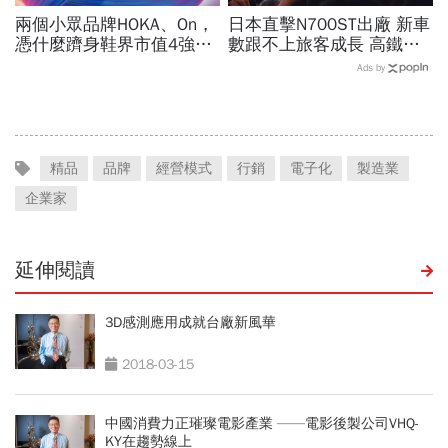
兩個小眾品牌HOKA、On，
日本直擊N700ST出廠 新車
憑什麼躋身鞋界市值4強、
數跟不上旅客成長 高鐵遇3
撼動台灣代工廠版圖？ 解
大挑戰 專家籲合理調整票
Ads by
密運動鞋新天王們
價
精品
品牌
經營模式
行銷
電子化
製造業
企業家
延伸閱讀
3D感測應用成就台廠新風華
2018-03-15
中國消費力正璀璨電影產業 ——電影後製公司VHQ-
KY在趨勢線上