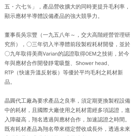
五・六七％」，產品營收擴大的同時更提升毛利率，
顯示應材半導體設備產品的強大競爭力。
董事長吳宗豐（一九五八年～，交大高階經營管理研
究所），○三年切入半導體前段製程耗材開發，並於
○九年取得美商Varian的認證取得OEM之技術，於今
年與應材合作開發靜電吸盤、Shower head、
RTP（快速升溫反射板）等優於平均毛利之耗材新
品。
晶圓代工廠為要求產品之良率，須定期更換製程設備
中的耗材，且國際大廠使用之耗材需經多項認證，進
入障礙高，翔名透過與應材合作，加速認證之時間。
既有耗材產品為翔名帶來穩定營收成長外，透過未來