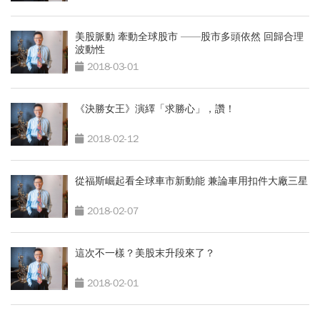
美股脈動 牽動全球股市 ——股市多頭依然 回歸合理
波動性
2018-03-01
《決勝女王》演繹「求勝心」，讚！
2018-02-12
從福斯崛起看全球車市新動能 兼論車用扣件大廠三星
2018-02-07
這次不一樣？美股末升段來了？
2018-02-01