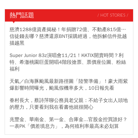
熱門話題
/ HOT STORIES /
慈濟1288億資產揭秘！年捐贈72億、不動產815億…
信徒錢去哪？慈濟還原BNT採購經過，他拆解信件批越
描越黑
Super Junior 83z演唱會11/21！KKTIX開賣時間？利
特、希澈桃園巨蛋開唱4階段搶票、票價座位圖、粉絲
福利
天氣／白海豚颱風最新路徑圖「陸警準備」！豪大雨紫
爆影響時間曝光，颱風假機率多大，10日報先看
眷村長大，蔡詩萍聊公務員老父親：不給子女出人頭地
的壓力，只要看到我在看書他就很開心
兆豐金、華南金、第一金、合庫金...官股金控買誰好？
一表PK「價差填息力」，為何殖利率最高未必划算