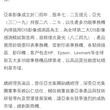
亞泰影像成立於○四年，股本七．二五億元，亞光
（三○一九）持股二六．二％，以生產多功能事務機
內掃描用CIS影像感測器為主，為全球第二大CIS影像
感測模組製造商，規模僅次菱光（八二四九），產品
應用於噴墨印表事務機、雷射印表事務機、各類掃描
器、影印機，客戶包含HP、Epson、Lexmark等全球
前五大多功能事務機品牌業者，以高品質信賴度站穩
利基市場。
總經理吳淑品，曾任亞光集團副總經理，深受亞光集
團董事長賴以仁信任，輔佐賴董規畫亞泰產品與技術
研發導向及營運發展策略，讓亞泰在競爭激烈的成熟
市場，續創新商機。