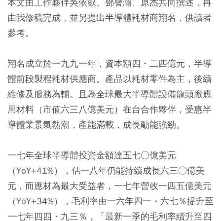
本文由工作夥伴吳依叡、鄧謦瀚、原杰共同撰述，再
由我修稿完成，並另提出半導體耗材商翔名，供讀者
參考。
翔名成立於一九九一年，資本額四・二四億元，半導
體前段製程耗材供應商。產品以耗材零件為主，後續
維修及服務為輔。且為全球最大半導體設備龍頭廠應
用材料（市值六三八億美元）在台合作夥伴，受惠半
導體業景氣熱潮，產能滿載，成長動能強勁。
一七年全球半導體投資金額達五七○億美元
（YoY+41%），估一八年仍能持續成長六三○億美
元，而應材為最大受益者，一七年營收一四五億美元
（YoY+34%），毛利率由一六年四一・六七％提升至
一七年四四・九三％，「最新一季的毛利率續升至四