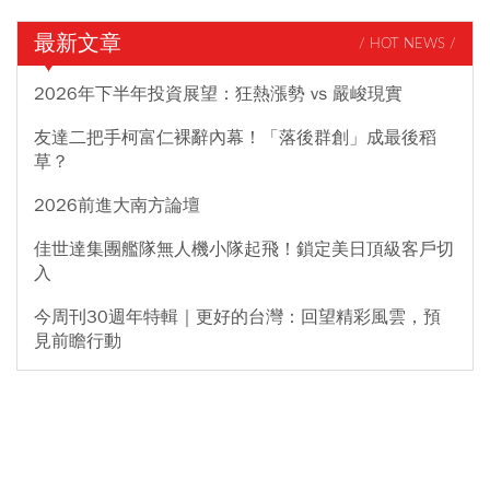
最新文章
/ HOT NEWS /
2026年下半年投資展望：狂熱漲勢 vs 嚴峻現實
友達二把手柯富仁裸辭內幕！「落後群創」成最後稻
草？
2026前進大南方論壇
佳世達集團艦隊無人機小隊起飛！鎖定美日頂級客戶切
入
今周刊30週年特輯｜更好的台灣：回望精彩風雲，預
見前瞻行動