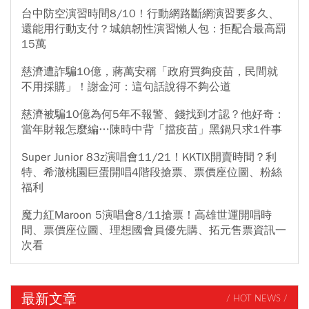
台中防空演習時間8/10！行動網路斷網演習要多久、
還能用行動支付？城鎮韌性演習懶人包：拒配合最高罰
15萬
慈濟遭詐騙10億，蔣萬安稱「政府買夠疫苗，民間就
不用採購」！謝金河：這句話說得不夠公道
慈濟被騙10億為何5年不報警、錢找到才認？他好奇：
當年財報怎麼編…陳時中背「擋疫苗」黑鍋只求1件事
Super Junior 83z演唱會11/21！KKTIX開賣時間？利
特、希澈桃園巨蛋開唱4階段搶票、票價座位圖、粉絲
福利
魔力紅Maroon 5演唱會8/11搶票！高雄世運開唱時
間、票價座位圖、理想國會員優先購、拓元售票資訊一
次看
最新文章
/ HOT NEWS /