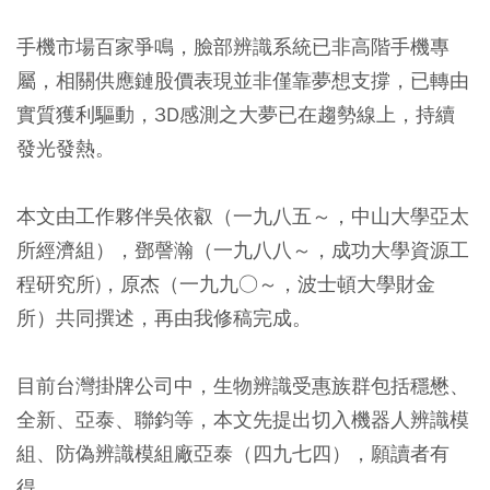
手機市場百家爭鳴，臉部辨識系統已非高階手機專
屬，相關供應鏈股價表現並非僅靠夢想支撐，已轉由
實質獲利驅動，3D感測之大夢已在趨勢線上，持續
發光發熱。
本文由工作夥伴吳依叡（一九八五～，中山大學亞太
所經濟組），鄧謦瀚（一九八八～，成功大學資源工
程研究所)，原杰（一九九○～，波士頓大學財金
所）共同撰述，再由我修稿完成。
目前台灣掛牌公司中，生物辨識受惠族群包括穩懋、
全新、亞泰、聯鈞等，本文先提出切入機器人辨識模
組、防偽辨識模組廠亞泰（四九七四），願讀者有
得。