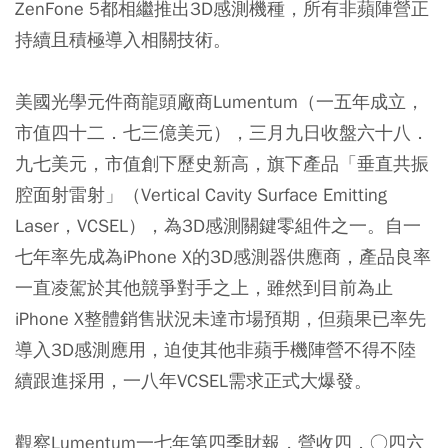
ZenFone 5都相繼推出3D感測機種，所有非蘋陣營正
持續且積極導入相關技術。
美國光學元件商龍頭廠商Lumentum（一五年成立，
市值四十二．七三億美元），三月九日收盤六十八．
九七美元，市值創下歷史新高，旗下產品「垂直共振
腔面射雷射」（Vertical Cavity Surface Emitting
Laser，VCSEL），為3D感測關鍵零組件之一。自一
七年率先成為iPhone X的3D感測器供應商，產品良率
一直凌駕於其他競爭對手之上，雖然到目前為止
iPhone X整體銷售狀況未達市場預期，但蘋果已率先
導入3D感測應用，迫使其他非蘋手機陣營不得不陸
續跟進採用，一八年VCSEL需求正式大爆發。
觀察Lumentum一七年第四季財報，營收四．○四六