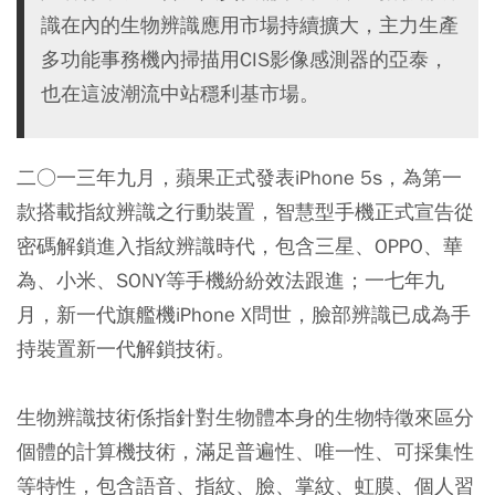
識在內的生物辨識應用市場持續擴大，主力生產
多功能事務機內掃描用CIS影像感測器的亞泰，
也在這波潮流中站穩利基市場。
二○一三年九月，蘋果正式發表iPhone 5s，為第一
款搭載指紋辨識之行動裝置，智慧型手機正式宣告從
密碼解鎖進入指紋辨識時代，包含三星、OPPO、華
為、小米、SONY等手機紛紛效法跟進；一七年九
月，新一代旗艦機iPhone X問世，臉部辨識已成為手
持裝置新一代解鎖技術。
生物辨識技術係指針對生物體本身的生物特徵來區分
個體的計算機技術，滿足普遍性、唯一性、可採集性
等特性，包含語音、指紋、臉、掌紋、虹膜、個人習