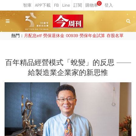
0
熱門：
月配息etf
勞保退休金
00939
勞保年金試算
存股名單
百年精品經營模式「蛻變」的反思 ——
給製造業企業家的新思惟