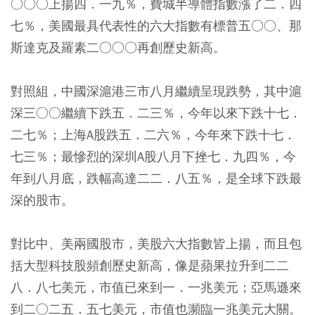
○○○上揚四．一九％，費城半導體指數漲了二．四
七％，美國最具代表性的六大指數有標普五○○、那
斯達克及羅素二○○○再創歷史新高。
對照組，中國深滬港三市八月繼續呈現跌勢，其中滬
深三○○繼續下跌五．二三％，今年以來下跌十七．
二七％；上海A股跌五．二六％，今年來下跌十七．
七三％；最慘烈的深圳A股八月下挫七．九四％，今
年到八月底，跌幅高達二二．八五％，是全球下跌最
深的股市。
對比中、美兩國股市，美股六大指數皆上揚，而且包
括大型科技股頻創歷史新高，像是蘋果拉升到二二
八．八七美元，市值已來到一．一兆美元；亞馬遜來
到二○二五．五七美元，市值也瀕臨一兆美元大關。