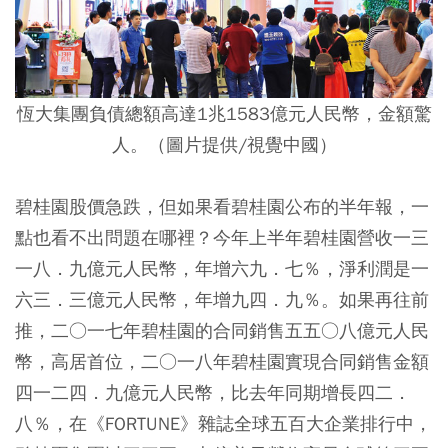
恆大集團負債總額高達1兆1583億元人民幣，金額驚
人。（圖片提供/視覺中國）
碧桂園股價急跌，但如果看碧桂園公布的半年報，一
點也看不出問題在哪裡？今年上半年碧桂園營收一三
一八．九億元人民幣，年增六九．七％，淨利潤是一
六三．三億元人民幣，年增九四．九％。如果再往前
推，二○一七年碧桂園的合同銷售五五○八億元人民
幣，高居首位，二○一八年碧桂園實現合同銷售金額
四一二四．九億元人民幣，比去年同期增長四二．
八％，在《FORTUNE》雜誌全球五百大企業排行中，