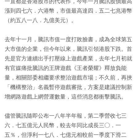
一直都是香港股市的代表作，今年一月騰訊股價最高
漲到四七六．六港幣，市值最高達四．五二七兆港幣
（約五八一八．九億美元）。
去年十一月，騰訊市值一度打敗臉書，成為全球第五
大市值的企業，但今年以來，騰訊引領港股下跌。首
先是官方連續出手打壓線上遊戲產業，去年七月初就
有官媒痛批騰訊的王牌遊戲《王者榮耀》釋放負能
量，相關部委相繼要求整治遊戲市場；不久前，再挾
「機構整治」名義暫停遊戲審批，方案是建議控制新
增網路遊戲上網營運數量，這些消息都衝擊騰訊。
儘管騰訊隨即公布一八年半年報，第二季營收七三
六．七五億元人民幣，較去年同比成長三○．一
五％，但淨利一七八．七億元相較前一季度下滑二