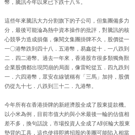
幣，騰訊今年以來已下跌十八％。
這些年來騰訊大力分割旗下的子公司，但集團備多力
分，最後可能淪為熱中資本操作的批評，對騰訊的核
心競爭力造成損傷，像閱文集團掛牌不久，股價從一
一○港幣跌到四十八．五港幣，易鑫從十．一八跌到
二．四二港幣。過去一年來，香港股市很多類獨角獸
企業股價都出現閃崩的局面，像雷蛇從五．四九跌到
一．六四港幣，眾安在線號稱有「三馬」加持，股價
仍從九十七．八跌到三十二．九港幣。
今年所有在香港掛牌的新經濟股全成了股東提款機。
以小米為例，目前市值大約與小米最後一輪的估值相
差不多，換句話說，市場投資人全成了A到E輪大股東
墊背的工具，這也使得即將招股的美團可能陷入相當