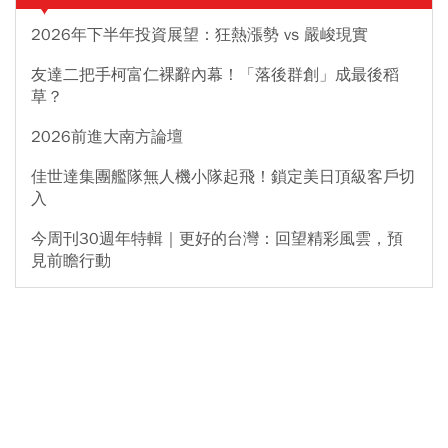
2026年下半年投資展望：狂熱漲勢 vs 嚴峻現實
友達二把手柯富仁裸辭內幕！「落後群創」成最後稻
草？
2026前進大南方論壇
佳世達集團艦隊無人機小隊起飛！鎖定美日頂級客戶切
入
今周刊30週年特輯｜更好的台灣：回望精彩風雲，預
見前瞻行動