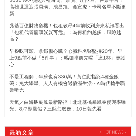
2026 AAA頒獎典禮時間、票價、座位表、售票平台！
高雄世運迎張員瑛、池昌旭、金宣虎…卡司名單不斷更
新
兆基百億財務危機！包租教母4年前收到房東私訊看出
「包租代管龍頭岌岌可危」：為何租約越多，風險越
高？
早餐吃可頌、拿鐵傷心臟？心臟科名醫堅持20年、早
上9點前不做「5件事」：喝咖啡前先喝「這1杯」更護
心
不是工程師，年薪也有330萬！黃仁勳指路4種金飯
碗：免大學畢、人人有機會過優渥生活…AI時代搶手職
業曝光
天氣／白海豚颱風最新路徑！北北基桃暴風圈侵襲率曝
光、8/7颱風假？三颱怎麼走，10日報先看
最新文章
/ HOT NEWS /