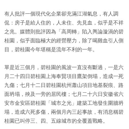
有人批評一個現代化企業卻充滿江湖氣息，有人調
侃：房子是給人住的，人未住、先見血，似乎是不祥
之兆。媒體則批評因為「高周轉」陷入輿論漩渦的碧
桂園，似乎面臨極大的經營壓力，除了喝雞血引人側
目，碧桂園今年堪稱是流年不利的一年。
單是近三個月，碧桂園的風波一直沒有斷過，一是六
月二十四日碧桂園上海奉賢項目鷹架倒塌，造成一死
九傷；七月十二日碧桂園杭州蕭山項目地基裂痕、路
面坍塌，殃及一旁的居民樓；七月二十六日安徽省六
安市金安區碧桂園「城市之光」建築工地發生圍牆坍
塌，造成六死多傷，兩個月內三起事故，有消息稱碧
桂園已叫停三、四、五線城市的全覆蓋戰略。