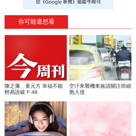
你可能還想看
PR
陳之藩、童元方 幸福不能
空汙來襲機車族請關注癌細
輕易說破 P.48
胞入侵
PR