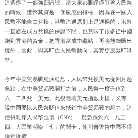
這透露了一個強烈訊號，當大家都眼睜睜盯著人民幣
的時候，港幣其實是一個敏感的指標，因為在中國人
民幣不能自由兌換，港幣流通原則上是通暢的，港幣
一直處在弱方兌換的保證下限，也意味了很多從中國
跑到香港的資金，把香港當成中繼站，再將熱錢匯出
境外，因此，與其盯住人民幣動向，其實更應緊盯港
幣。
今年中美貿易戰愈演愈烈，人民幣兌換美元從四月起
急跌，在中美貿易戰開打之前，人民幣一度升值到
六．二四兌一美元。此後隨著美元指數上揚，又有一
說中國要以人民幣貶值來抵銷中美貿易戰的壓力，這
使得離岸人民幣匯價（CNY）一度急跌到六．九三
四，人民幣瀕臨「七」的關卡，使川普警告中國不得
操控匯價。