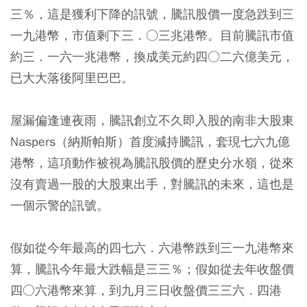
三％，這是獲利下降的訊號，騰訊股價一度急跌到三
一九港幣，市值剩下三．○三兆港幣。目前騰訊市值
約三．一六一兆港幣，換成美元約四○二六億美元，
已大大落後阿里巴巴。
屋漏偏逢連夜雨，騰訊創立不久即入股的南非大股東
Naspers（納斯帕斯）首度減持騰訊，套現七六九億
港幣，這項動作被視為騰訊股價的歷史分水嶺，從來
沒有賣過一股的大股東出手，對騰訊的未來，這也是
一個示警的訊號。
假如從今年最高的四七六．六港幣跌到三一九港幣來
算，騰訊今年最大跌幅是三三％；假如從去年收盤價
四○六港幣來算，到九月三日收盤價三三六．四港