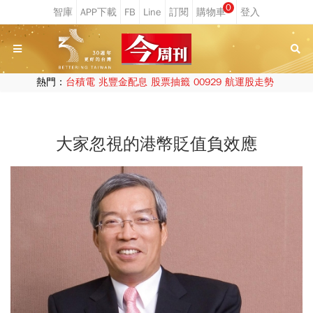
0
熱門：
台積電
兆豐金配息
股票抽籤
00929
航運股走勢
大家忽視的港幣貶值負效應