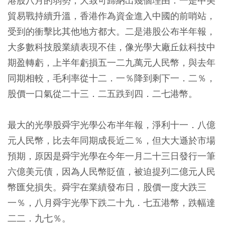
港股八月的弱勢，大致可歸納出幾個理由：一是中美
貿易戰持續升溫，香港作為資金進入中國的前哨站，
受到的衝擊比其他地方都大。二是港股公布半年報，
大多數科技股業績表現不佳，像光學大廠丘鈦科技中
期盈轉虧，上半年虧損五一二九萬元人民幣，與去年
同期相較，毛利率從十二．一％降到剩下一．二％，
股價一口氣從二十三．二五跌到四．二七港幣。
最大的光學股舜宇光學公布半年報，淨利十一．八億
元人民幣，比去年同期成長近二％，但大大遜於市場
預期，原因是舜宇光學在今年一月二十三日發行一筆
六億美元債，因為人民幣貶值，被迫提列二億元人民
幣匯兌損失。舜宇在業績發布日，股價一度大跌三
一％，八月舜宇光學下跌二十九．七五港幣，跌幅達
二二．九七％。