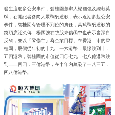
發生這麼多公安事件，碧桂園創辦人楊國強及總裁莫
斌，召開記者會向大眾鞠躬道歉，表示近期多起公安
事件，碧桂園有管理不到位的責任，莫斌鞠躬道歉的
鏡頭廣泛流傳，楊國強在致股東信函中也表示會深自
反省，並以「零傷亡」為企業目標。
在香港上市的碧
桂園，股價從年初的十九．一六港幣，最慘跌到十．
五四港幣，碧桂園的市值從四○七九．七八億港幣跌
到二二四四．三億港幣，在半年內蒸發了一八三五．
四八億港幣。