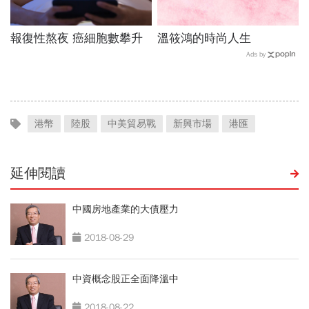
報復性熬夜 癌細胞數攀升
溫筱鴻的時尚人生
Ads by
港幣
陸股
中美貿易戰
新興市場
港匯
延伸閱讀
中國房地產業的大債壓力
2018-08-29
中資概念股正全面降溫中
2018-08-22