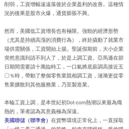
削弱，工資增幅遠遠落後於企業盈利的改善。這種情
況的後果是股市火爆，
通貨膨脹
不興。
然而，美國低工資增長也有極限。強勁的經濟形勢
（尤其是持續高漲的消費行為），終於撬動了就業市
場供需關係，工資開始上揚。聖誕假期前，大小企業
突然意識到請不到人了，於是上調工資。亞馬遜在節
日期間需要請十萬臨時工，一口氣將底薪調高接近五
○％時，帶動了整個
零售業
競相調工資，漣漪更從零
售業擴散到其他
服務業
，乃至
製造業
。
本輪工資上調，是本世紀初Dot-com熱潮以來最為熾
熱的，筆者認為其意義極為深遠。
美國聯儲（聯準會）
在貨幣環境正常化上，一直採取