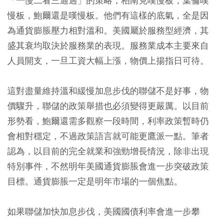
「一慢二看三通過」的策略，柏南克嘆慢板，葉倫嘆
慢板，鮑爾還是嘆慢板。他們有這樣的底氣，全是因
為通貨膨脹壓力相對溫和。美國屬於
服務型經濟
，其
盛其衰均取決於服務業的表現。服務業成本主要來自
人員開支，一旦工資大幅上漲，物價上揚指日可待。
這對盡量維持溫和緩慢加息步伐的聯儲不是好事，物
價驟升，聯儲的政策舉措也必須變得更嚴厲。以目前
形勢看，鮑爾還需多觀察一段時間，利率政策暫時仍
會相對穩定，不過政策語言就可能更鷹派一點。筆者
認為，以目前的完全就業和強勁增長情況，除非出現
特別事件，不然明年美國通貨膨脹會進一步突破政策
目標。通貨膨脹一定是明年市場的一個焦點。
如果聯儲加快加息步伐，美國國債利率會進一步攀