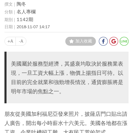
陶冬
名人專欄
1142期
2018-11-07 14:17
+A
-A
加入收藏
美國屬於服務型經濟，其盛衰均取決於服務業表
現，一旦工資大幅上漲，物價上揚指日可待。以
目前的完全就業和強勁增長情況，通貨膨脹將是
明年市場的焦點之一。
朋友從美國加利福尼亞發來照片，披薩店門口貼出請
人廣告，開出每小時薪水十六美元。美國各地都在
漲
工資
，企業吐槽招工難，大有民工荒的架式。