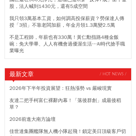
股，法人喊到1430元，還有5成空間
我只領3萬基本工資，如何調高投保薪資？勞保達人傳
授「3招」不靠老闆加薪，年金月領1.3萬變2.5萬
不是工程師，年薪也有330萬！黃仁勳指路4種金飯
碗：免大學畢、人人有機會過優渥生活…AI時代搶手職
業曝光
最新文章
/ HOT NEWS /
2026年下半年投資展望：狂熱漲勢 vs 嚴峻現實
友達二把手柯富仁裸辭內幕！「落後群創」成最後稻
草？
2026前進大南方論壇
佳世達集團艦隊無人機小隊起飛！鎖定美日頂級客戶切