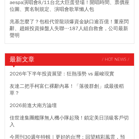
aespa演唱會8/11台北大巨蛋登場！開唱時間、票價座
位圖、實名制規定、演唱會歌單懶人包
兆基怎麼了？包租代管龍頭爆資金缺口逾百億！董座閃
辭、趙姬投資操盤人失聯…187人組自救會，公司最新
聲明
最新文章
/ HOT NEWS /
2026年下半年投資展望：狂熱漲勢 vs 嚴峻現實
友達二把手柯富仁裸辭內幕！「落後群創」成最後稻
草？
2026前進大南方論壇
佳世達集團艦隊無人機小隊起飛！鎖定美日頂級客戶切
入
今周刊30週年特輯｜更好的台灣：回望精彩風雲，預