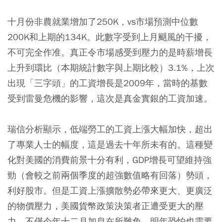
十月份非農就業增加了250K，vs市場預測中位數
200K和上期的134K。此數字受到上月颶風的干擾，
不可完全作准。真正令市場感受到壓力的是時薪增長
上升到環比（本期統計數字與上期比較）3.1%，上次
出現「三字頭」的工資增長是2009年，當時的基數
受到雷曼危機的影響，這次是真金實銀的工資加速。
瑞信分析顯示，低端勞工的工資上漲大幅加快，超出
了專業人士的幅度，這是過去十年所未有的。這種變
化對美國的消費前景十分有利，GDP增長可望維持強
勁（會較之前兩個季度的超強數值略有回落）勢頭，
利好股市。但是工資上漲擴散勢必帶來更大、更廣泛
的物價壓力，美國貨幣政策決策者正遭受更大的壓
力，不僅今年十二月加息在所難免，明年恐怕也需要