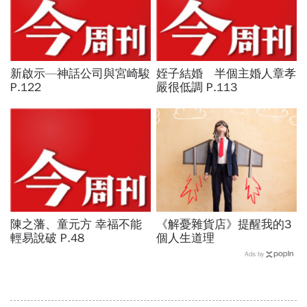
新啟示—神話公司與宮崎駿
姪子結婚 半個主婚人章孝
P.122
嚴很低調 P.113
陳之藩、童元方 幸福不能
《解憂雜貨店》提醒我的3
輕易說破 P.48
個人生道理
Ads by