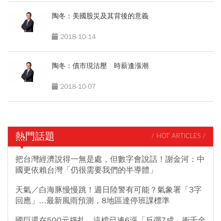
陶冬：美國股災及其背後的意義
2018-10-14
陶冬：債市現沽壓 時薪逢漲潮
2018-10-07
熱門話題
/ HOT ARTICLES /
把台灣經濟說得一無是處，但數字會說話！謝金河：中
國更依賴台灣「仍很需要我們的半導體」
天氣／白海豚慢慢跳！週日陸警有可能？氣象署「3字
回應」...最新風雨預測，8地區達停班課標準
國巨還在500元掙扎，這檔已連6漲「反彈7成」衝千金