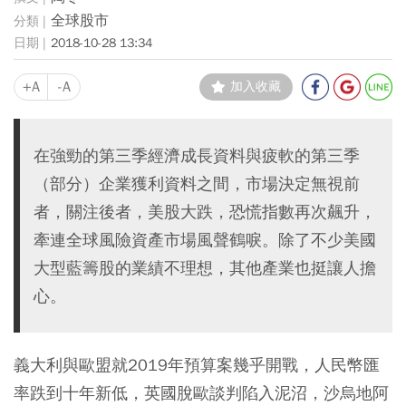
全球股市
2018-10-28 13:34
+A
-A
加入收藏
在強勁的第三季經濟成長資料與疲軟的第三季
（部分）企業獲利資料之間，市場決定無視前
者，關注後者，美股大跌，恐慌指數再次飆升，
牽連全球風險資產市場風聲鶴唳。除了不少美國
大型藍籌股的業績不理想，其他產業也挺讓人擔
心。
義大利與歐盟就2019年預算案幾乎開戰，人民幣匯
率跌到十年新低，
英國脫歐
談判陷入泥沼，沙烏地阿