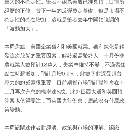
重大的不確定性。筆者不認為美股已經見頂，目前所
經歷的下修，替下一年的反彈奠定基礎，但是市場不
確定性的確在增加，這就是筆者去年中開始強調的
「波動加大」。
本周焦點：美國企業獲利和美國就業。獲利鈍化是觸
發這次股災的重要因素，解鈴還需繫鈴人。十月份非
農就業人數預計18萬人，失業率維持不變，不過聚焦
點在時薪增加，預計月增0.2％，此數字對深受川普
壓力的鮑威爾很重要，目前期貨市場預計聯準會在十
二月再次升息的機率達8成。此外巴西大選和英國預
算案也值得關注，而英國央行例會，應該沒有什麼政
策變動。
本周記闡述作者對經濟、政策與市場的理解、認識，