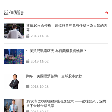
延伸閱讀
連續10根跌停板 這檔股票究竟有什麼不為人知的內
幕
2018-11-04
中美貿易戰露曙光 為何蘋概股獨憔悴？
2018-11-02
陶冬：美國經濟強勁 全球股市疲軟
2018-10-28
1930與2008美國危機演進始末 ——鑑往知來，深思
當下全球金融風暴
2018-10-17