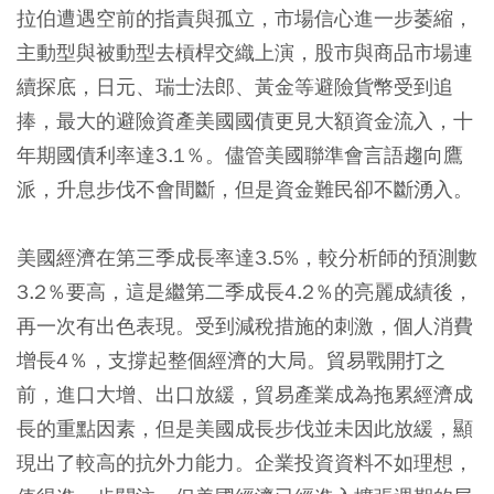
拉伯遭遇空前的指責與孤立，市場信心進一步萎縮，
主動型與被動型去槓桿交織上演，股市與商品市場連
續探底，日元、瑞士法郎、黃金等避險貨幣受到追
捧，最大的避險資產美國國債更見大額資金流入，十
年期國債利率達3.1％。儘管美國聯準會言語趨向鷹
派，升息步伐不會間斷，但是資金難民卻不斷湧入。
美國經濟在第三季成長率達3.5%，較分析師的預測數
3.2％要高，這是繼第二季成長4.2％的亮麗成績後，
再一次有出色表現。受到
減稅措施
的刺激，個人消費
增長4％，支撐起整個經濟的大局。
貿易戰
開打之
前，進口大增、出口放緩，貿易產業成為拖累經濟成
長的重點因素，但是美國成長步伐並未因此放緩，顯
現出了較高的抗外力能力。企業投資資料不如理想，