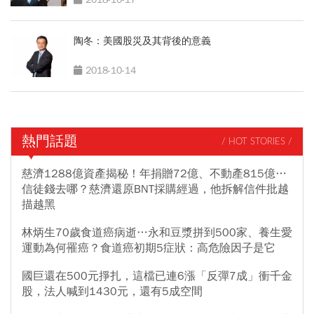
陶冬：美國股災及其背後的意義
2018-10-14
熱門話題
/ HOT STORIES /
慈濟1288億資產揭秘！年捐贈72億、不動產815億…
信徒錢去哪？慈濟還原BNT採購經過，他拆解信件批越
描越黑
林炳生70歲食道癌病逝…永和豆漿拼到500家、養生愛
運動為何罹癌？食道癌初期5症狀：高危險因子是它
國巨還在500元掙扎，這檔已連6漲「反彈7成」衝千金
股，法人喊到1430元，還有5成空間