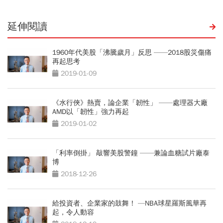
延伸閱讀
1960年代美股「沸騰歲月」反思 ——2018股災傷痛
再起思考
2019-01-09
《水行俠》熱賣，論企業「韌性」 ——處理器大廠
AMD以「韌性」強力再起
2019-01-02
「利率倒掛」 敲響美股警鐘 ——兼論血糖試片廠泰
博
2018-12-26
給投資者、企業家的鼓舞！ —NBA球星羅斯風華再
起，令人動容