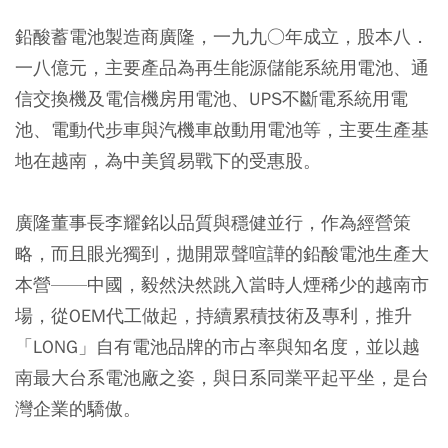
鉛酸蓄電池製造商廣隆，一九九○年成立，股本八．
一八億元，主要產品為再生能源儲能系統用電池、通
信交換機及電信機房用電池、UPS不斷電系統用電
池、電動代步車與汽機車啟動用電池等，主要生產基
地在越南，為中美貿易戰下的受惠股。
廣隆董事長李耀銘以品質與穩健並行，作為經營策
略，而且眼光獨到，拋開眾聲喧譁的鉛酸電池生產大
本營——中國，毅然決然跳入當時人煙稀少的越南市
場，從OEM代工做起，持續累積技術及專利，推升
「LONG」自有電池品牌的市占率與知名度，並以越
南最大台系電池廠之姿，與日系同業平起平坐，是台
灣企業的驕傲。