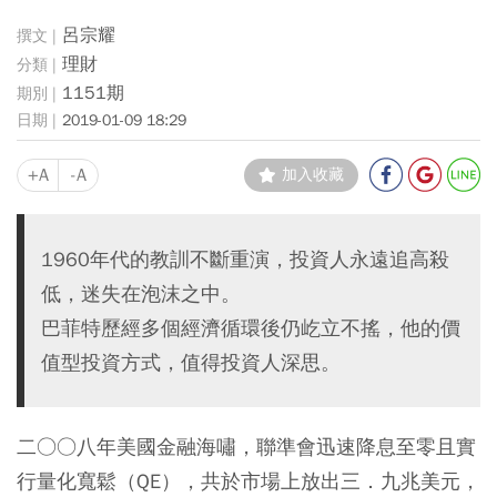
呂宗耀
理財
1151期
2019-01-09 18:29
+A
-A
加入收藏
1960年代的教訓不斷重演，投資人永遠追高殺
低，迷失在泡沫之中。
巴菲特歷經多個經濟循環後仍屹立不搖，他的價
值型投資方式，值得投資人深思。
二○○八年美國金融海嘯，聯準會迅速降息至零且實
行量化寬鬆（QE），共於市場上放出三．九兆美元，