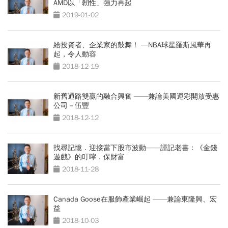
AMD以「韌性」強力再起
2019-01-02
給投資者、企業家的鼓舞！ —NBA球星羅斯風華再
起，令人動容
2018-12-19
新舊通路雙贏的融合興奮 ——兼論美國運彩開放受惠
公司－伍豐
2018-12-12
找尋記憶．迎接當下股市波動——謹記老書：《金錢
遊戲》的叮嚀．保財富
2018-11-28
Canada Goose在服飾產業崛起 ——兼論東隆興、宏
益
2018-10-03