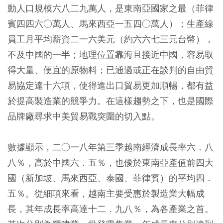
動人口規模六八二九萬人，是東南亞國家之最（菲律
賓四四六○萬人、馬來西亞一五四○萬人）；生產線
員工月平均薪資二一六美元（約六六七三元台幣），
不及中國的一半；地理位置靠海且接近中國，容易取
得大量、便宜的原物料；
已通過或正在談判的自由貿
易協定達十六項，使得進出口貿易更加順暢，都有益
於提高製造業的競爭力。在這樣趨勢之下，也是國際
品牌廠尋求中美貿易戰突圍的切入點。
數據顯示，二○一八年第三季越南經濟成長率六．八
八％，高於中國六．五％，也優於東南亞產值前四大
國（新加坡、馬來西亞、泰國、菲律賓）的平均四．
五％。從細項來看，越南主要受惠於製造業大幅成
長，其年成長率高達十二．九八％，為各產業之首。