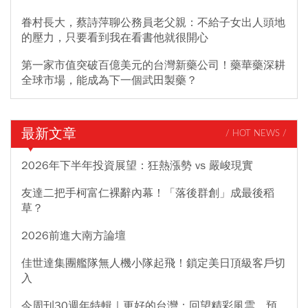
眷村長大，蔡詩萍聊公務員老父親：不給子女出人頭地
的壓力，只要看到我在看書他就很開心
第一家市值突破百億美元的台灣新藥公司！藥華藥深耕
全球市場，能成為下一個武田製藥？
最新文章
/ HOT NEWS /
2026年下半年投資展望：狂熱漲勢 vs 嚴峻現實
友達二把手柯富仁裸辭內幕！「落後群創」成最後稻
草？
2026前進大南方論壇
佳世達集團艦隊無人機小隊起飛！鎖定美日頂級客戶切
入
今周刊30週年特輯｜更好的台灣：回望精彩風雲，預