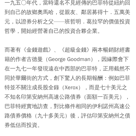
一九五○年代，當時還名不見經傳的巴菲特從紐約回
到自己的故鄉奧馬哈，從親友、鄰居募得十．五萬美
元，以證券分析之父——班哲明．葛拉罕的價值投資
哲學，開始經營著自己的投資合夥企業。
而著有《金錢遊戲》、《超級金錢》兩本暢銷財經書
籍的作者古德曼（George Goodman），因緣際會下
在一九七一年發現遠在中西部的巴菲特，正用截然不
同於華爾街的方式，創下驚人的長期報酬：例如巴菲
特並不關注成長股全錄（Xerox），而是七十美元之
不知名印第安納州高速公路債券（面額一百美元），
巴菲特經實地訪查，對比條件相同的伊利諾州高速公
路債券價格（九十多美元）後，評估印第安納州之債
券低估而投資。