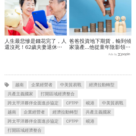
人生最悲慘是錢花完了，人
爸爸投資地下期貨，輸到傾
還沒死！62歲夫妻退休前
家蕩產...他從童年陰影領
夕才驚覺錢沒存夠，5招擠
悟：在股市賺錢，其實跟養
Ads by
出4800萬養老金
小孩一樣，重點不是「誰最
厲害」
越南
企業經營者
中美貿易戰
經濟拉動轉型
共產主義國家
打開區域經濟整合
跨太平洋夥伴全面進步協定
CPTPP
峴港
中美貿易戰
越南
企業經營者
經濟拉動轉型
共產主義國家
跨太平洋夥伴全面進步協定
CPTPP
峴港
打開區域經濟整合