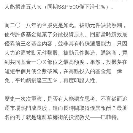
人虧損達五八％（同期S&P 500僅下滑七％）。
而二○一八年的台股更是如此。被動元件缺貨熱潮，
使得許多基金拋棄了分散投資原則。回顧當時績效最
優異前三名基金內容，並非其有特殊選股能力，只因
大力追逐被動元件類股、被動元件製造、通路商，買
到共同基金一○％部位之最高額度，果然，投機夢在
短短半個月便全數破滅，在高點投入的基金無一倖
免，平均虧損達三五％，再度印證人性。
歷史一次次重演，是否有人能獨立思考、不盲從而追
逐市場熱門成長股，進而長時間取得優異報酬？最著
名的例子就是遠離華爾街的投資教父——巴菲特。