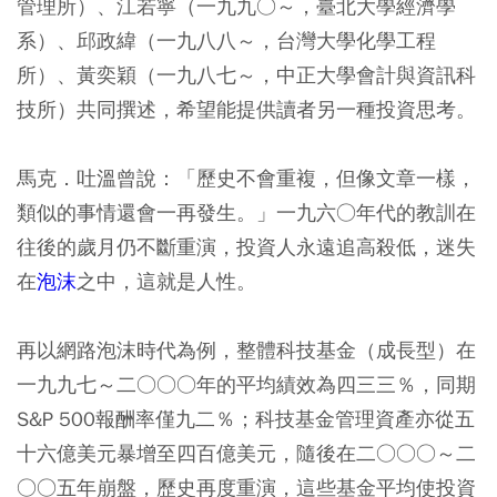
管理所）、江若寧（一九九○～，臺北大學經濟學
系）、邱政緯（一九八八～，台灣大學化學工程
所）、黃奕穎（一九八七～，中正大學會計與資訊科
技所）共同撰述，希望能提供讀者另一種投資思考。
馬克．吐溫曾說：「歷史不會重複，但像文章一樣，
類似的事情還會一再發生。」一九六○年代的教訓在
往後的歲月仍不斷重演，投資人永遠追高殺低，迷失
在
泡沫
之中，這就是人性。
再以網路泡沫時代為例，整體科技基金（成長型）在
一九九七～二○○○年的平均績效為四三三％，同期
S&P 500報酬率僅九二％；科技基金管理資產亦從五
十六億美元暴增至四百億美元，隨後在二○○○～二
○○五年崩盤，歷史再度重演，這些基金平均使投資