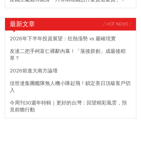
最新文章
/ HOT NEWS /
2026年下半年投資展望：狂熱漲勢 vs 嚴峻現實
友達二把手柯富仁裸辭內幕！「落後群創」成最後稻
草？
2026前進大南方論壇
佳世達集團艦隊無人機小隊起飛！鎖定美日頂級客戶切
入
今周刊30週年特輯｜更好的台灣：回望精彩風雲，預
見前瞻行動