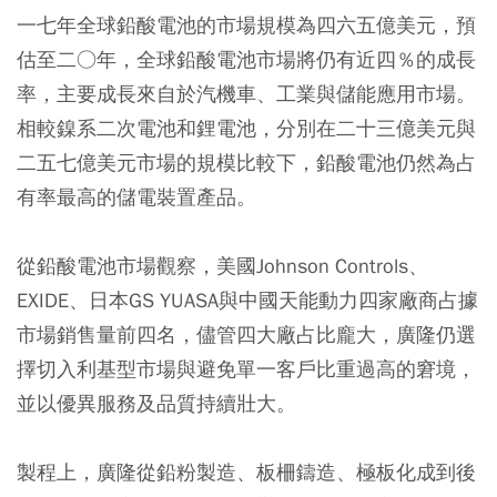
一七年全球鉛酸電池的市場規模為四六五億美元，預
估至二○年，全球鉛酸電池市場將仍有近四％的成長
率，主要成長來自於汽機車、工業與儲能應用市場。
相較鎳系二次電池和鋰電池，分別在二十三億美元與
二五七億美元市場的規模比較下，鉛酸電池仍然為占
有率最高的儲電裝置產品。
從鉛酸電池市場觀察，美國Johnson Controls、
EXIDE、日本GS YUASA與中國天能動力四家廠商占據
市場銷售量前四名，儘管四大廠占比龐大，廣隆仍選
擇切入利基型市場與避免單一客戶比重過高的窘境，
並以優異服務及品質持續壯大。
製程上，廣隆從鉛粉製造、板柵鑄造、極板化成到後