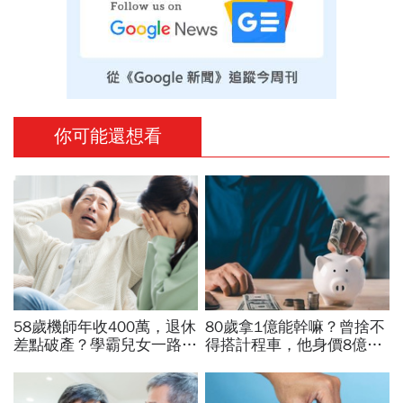
你可能還想看
58歲機師年收400萬，退休
80歲拿1億能幹嘛？曾捨不
差點破產？學霸兒女一路私
得搭計程車，他身價8億後
校、每月5萬學費掏空存
醒悟「40~60歲是花錢黃金
款：賺再多都可能被三座大
期」：這3件事花錢別手軟
山壓垮