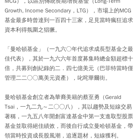
MCG），以區別傳統長期增長基金（Long-Term
Growth, Income Secondary，LTG），市場上的MCG
基金最多時曾達到一百四十三家，足見當時瘋狂追求
資本利得氛圍之猖獗。
「曼哈頓基金」（一九六○年代追求成長型基金之最
佳代表），其於一九六六年首度募集時總金額超標十
倍，共募到創紀錄的二．四七億美元（巴菲特當時僅
管理二二○○萬美元資產），叱咤華爾街。
曼哈頓基金創立者為華裔美籍的蔡至勇（Gerald
Tsai，一九二九～二○○八），其以趨勢及短線交易
著稱，一九五八年開創富達基金中第一支進取型股票
基金並取得絕佳績效，而後自行成立曼哈頓基金，帶
領當時投資成長股風潮，追逐題材，短線獲利。