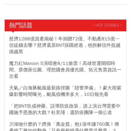
熱門話題
/ HOT STORIES /
慈濟1288億資產揭秘！年捐贈72億、不動產815億…
信徒錢去哪？慈濟還原BNT採購經過，他拆解信件批越
描越黑
魔力紅Maroon 5演唱會8/11搶票！高雄世運開唱時
間、票價座位圖、理想國會員優先購、拓元售票資訊一
次看
天氣／白海豚颱風最新路徑圖「陸警準備」！豪大雨紫
爆影響時間曝光，颱風假機率多大，10日報先看
「把BNT吹成神藥、誤導防疫政策」誰上演台灣需要中
國施予恩惠的大戲？杜奕瑾：還防疫團隊一個公道
川湖做什麼的？躋身「萬金股」抱1張年賺760萬！傳
產鐵工廠如何翻身「只有兩根鐵憑什麼賣這麼貴」？