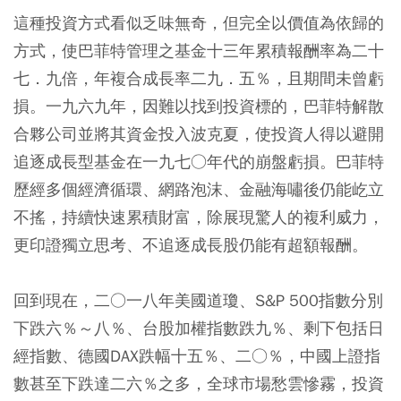
這種投資方式看似乏味無奇，但完全以價值為依歸的
方式，使巴菲特管理之基金十三年累積報酬率為二十
七．九倍，年複合成長率二九．五％，且期間未曾虧
損。
一九六九年，因難以找到投資標的，巴菲特解散
合夥公司並將其資金投入波克夏，使投資人得以避開
追逐成長型基金在一九七○年代的崩盤虧損。
巴菲特
歷經多個經濟循環、網路泡沫、金融海嘯後仍能屹立
不搖，持續快速累積財富，除展現驚人的複利威力，
更印證獨立思考、不追逐成長股仍能有超額報酬。
回到現在，二○一八年美國道瓊、S&P 500指數分別
下跌六％～八％、台股加權指數跌九％、剩下包括日
經指數、德國DAX跌幅十五％、二○％，中國上證指
數甚至下跌達二六％之多，全球市場愁雲慘霧，投資