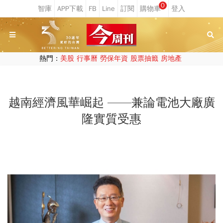
0
熱門：
美股
行事曆
勞保年資
股票抽籤
房地產
越南經濟風華崛起 ——兼論電池大廠廣
隆實質受惠