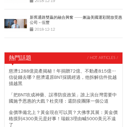
2018-12-19
新舊通路雙贏的融合興奮 ——兼論美國運彩開放受惠
公司－伍豐
2018-12-12
熱門話題
/ HOT ARTICLES /
慈濟1288億資產揭秘！年捐贈72億、不動產815億…
信徒錢去哪？慈濟還原BNT採購經過，他拆解信件批越
描越黑
「把BNT吹成神藥、誤導防疫政策」誰上演台灣需要中
國施予恩惠的大戲？杜奕瑾：還防疫團隊一個公道
金價準備北上？黃金現在可以買？大佛李其展：黃金價
格摸到4300美元是好事！瑞銀3理由喊5000美元不遠
了