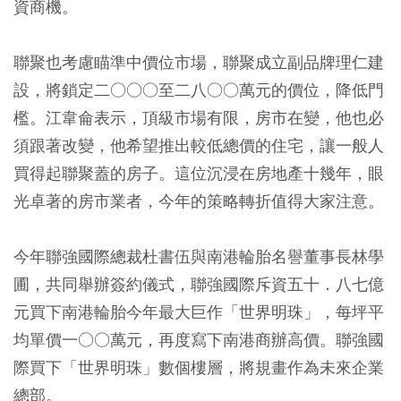
資商機。
聯聚也考慮瞄準中價位市場，聯聚成立副品牌理仁建
設，將鎖定二○○○至二八○○萬元的價位，降低門
檻。江韋侖表示，頂級市場有限，房市在變，他也必
須跟著改變，他希望推出較低總價的住宅，讓一般人
買得起聯聚蓋的房子。這位沉浸在房地產十幾年，眼
光卓著的房市業者，今年的策略轉折值得大家注意。
今年聯強國際總裁杜書伍與南港輪胎名譽董事長林學
圃，共同舉辦簽約儀式，聯強國際斥資五十．八七億
元買下南港輪胎今年最大巨作「世界明珠」，每坪平
均單價一○○萬元，再度寫下南港商辦高價。聯強國
際買下「世界明珠」數個樓層，將規畫作為未來企業
總部。