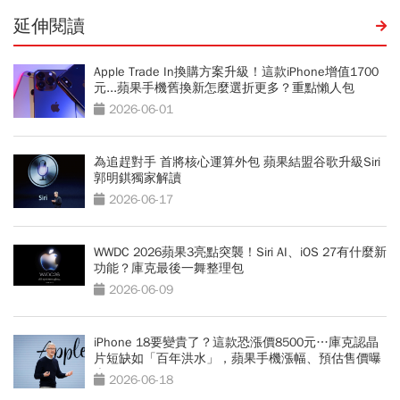
延伸閱讀
Apple Trade In換購方案升級！這款iPhone增值1700
元...蘋果手機舊換新怎麼選折更多？重點懶人包
2026-06-01
為追趕對手 首將核心運算外包 蘋果結盟谷歌升級Siri
郭明錤獨家解讀
2026-06-17
WWDC 2026蘋果3亮點突襲！Siri AI、iOS 27有什麼新
功能？庫克最後一舞整理包
2026-06-09
iPhone 18要變貴了？這款恐漲價8500元…庫克認晶
片短缺如「百年洪水」，蘋果手機漲幅、預估售價曝
光
2026-06-18