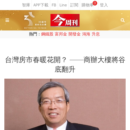
0
熱門：
鋼鐵股
富邦金
開發金
鴻海
升息
台灣房市春暖花開？ ——商辦大樓將谷
底翻升