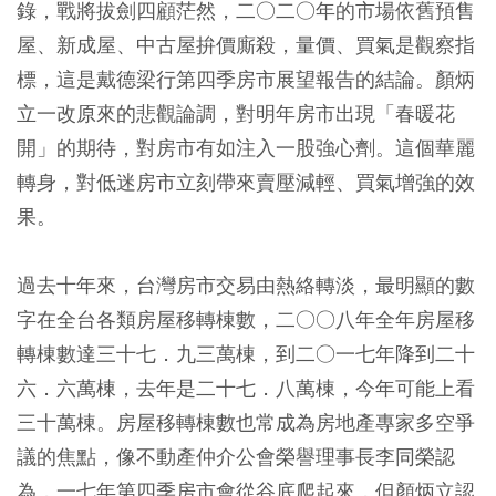
錄，戰將拔劍四顧茫然，二○二○年的市場依舊預售
屋、新成屋、中古屋拚價廝殺，量價、買氣是觀察指
標，這是戴德梁行第四季房市展望報告的結論。顏炳
立一改原來的悲觀論調，對明年房市出現「春暖花
開」的期待，對房市有如注入一股強心劑。這個華麗
轉身，對低迷房市立刻帶來賣壓減輕、買氣增強的效
果。
過去十年來，台灣房市交易由熱絡轉淡，最明顯的數
字在全台各類房屋移轉棟數，二○○八年全年房屋移
轉棟數達三十七．九三萬棟，到二○一七年降到二十
六．六萬棟，去年是二十七．八萬棟，今年可能上看
三十萬棟。房屋移轉棟數也常成為房地產專家多空爭
議的焦點，像不動產仲介公會榮譽理事長李同榮認
為，一七年第四季房市會從谷底爬起來，但顏炳立認