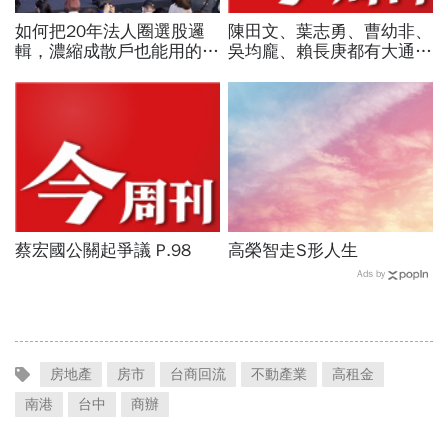
如何把20年法人圈選股邏
陳田文、葉志勇、曹幼非、
輯，濃縮成散戶也能用的三
吳均龐、賴長庚都有大通的
步驟？曾任政府基金操盤手
血統 P.50
黃豐凱的巨浪碉堡法
蔡宏國公關起爭議 P.98
高榮智走S形人生
Ads by
房地產
房市
台商回流
不動產業
高租金
南港
台中
商辦