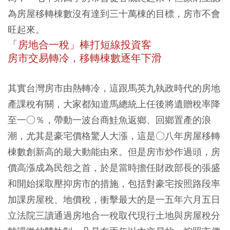
為房屋移轉棟數沒有達到三十萬棟的目標，房市不會
旺起來。
「房地合一稅」棒打短線投資客
房市交易轉冷，移轉棟數逐年下滑
其實台灣房市由熱轉冷，這跟馬英九執政時代的房地
產課稅有關，大家都知道馬總統上任後將遺贈稅率降
至一○％，帶動一波台商鮭魚返鄉、回鄉置產的浪
潮，尤其是豪宅價格驚人大漲，這是○八年房屋移轉
棟數創新高的最大動能由來。但是房市炒作過頭，房
價高漲成為民怨之首，於是當時擔任財政部長的張盛
和開始採取壓抑房市的措施，包括對豪宅按照路段率
加課房屋稅、地價稅，衝擊最大的是一五年六月五日
立法院三讀通過房地合一稅取代現行土地與房屋稅分