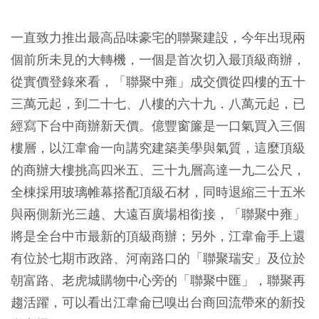
一直致力推出最高品味豪宅的聯聚建設，今年出現兩
個前所未見的大轉機，一個是首次切入最頂級商辦，
從實價登錄來看，「聯聚中雍」成交價從四樓的五十
三萬元起，到二十七、八樓的六十九．八萬元起，已
經寫下台中商辦新天價。億豐窗簾是一口氣買入三個
樓層，以江韋侖一向講究建築美學與氣質，這麼頂級
的商辦大樓挑高四米五、三十九層高達一九二公尺，
全棟採用玻璃帷幕搭配頂級石材，同時退縮三十五米
與兩側新光三越、大遠百廣場相銜接，「聯聚中雍」
將是全台中市最新的頂級商辦；另外，江韋侖手上還
有位於七期市政路、河南路口的「聯聚瑞安」及位於
朝富路、老虎城購物中心旁的「聯聚中匯」，聯聚再
趨活躍，可以看出江韋侖已嗅出台商回流帶來的新投