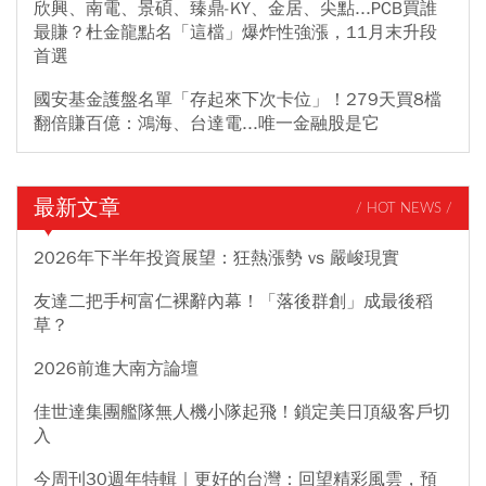
欣興、南電、景碩、臻鼎-KY、金居、尖點...PCB買誰
最賺？杜金龍點名「這檔」爆炸性強漲，11月末升段
首選
國安基金護盤名單「存起來下次卡位」！279天買8檔
翻倍賺百億：鴻海、台達電...唯一金融股是它
最新文章
/ HOT NEWS /
2026年下半年投資展望：狂熱漲勢 vs 嚴峻現實
友達二把手柯富仁裸辭內幕！「落後群創」成最後稻
草？
2026前進大南方論壇
佳世達集團艦隊無人機小隊起飛！鎖定美日頂級客戶切
入
今周刊30週年特輯｜更好的台灣：回望精彩風雲，預