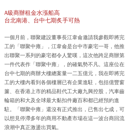
A級商辦租金水漲船高
台北南港、台中七期炙手可熱
一個月前，聯聚建設董事長江韋侖邀請我參觀即將完
工的「聯聚中雍」，江韋侖是台中市豪宅一哥，他推
出聯聚一系列的豪宅都令人驚嘆，這次他跨足商辦第
一件代表作「聯聚中雍」，的確氣勢不凡。這座位在
台中七期的商辦大樓總案量一二五億元，我在即將完
工的大樓內看到各個樓層已有企業進駐，包括億豐窗
簾、在香港上市的精品鞋代工大廠九興控股，汽車齒
輪箱的和大及全球最大黏扣件廠百和都已經預約進
駐。「聯聚中雍」還沒有正式推出，已售出七成，可
以想見停滯多年的商用不動產市場在這一波台商回流
浪潮中真正激盪出買氣。