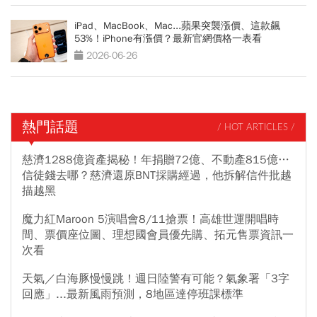
iPad、MacBook、Mac...蘋果突襲漲價、這款飆
53%！iPhone有漲價？最新官網價格一表看
2026-06-26
熱門話題
/ HOT ARTICLES /
慈濟1288億資產揭秘！年捐贈72億、不動產815億…
信徒錢去哪？慈濟還原BNT採購經過，他拆解信件批越
描越黑
魔力紅Maroon 5演唱會8/11搶票！高雄世運開唱時
間、票價座位圖、理想國會員優先購、拓元售票資訊一
次看
天氣／白海豚慢慢跳！週日陸警有可能？氣象署「3字
回應」...最新風雨預測，8地區達停班課標準