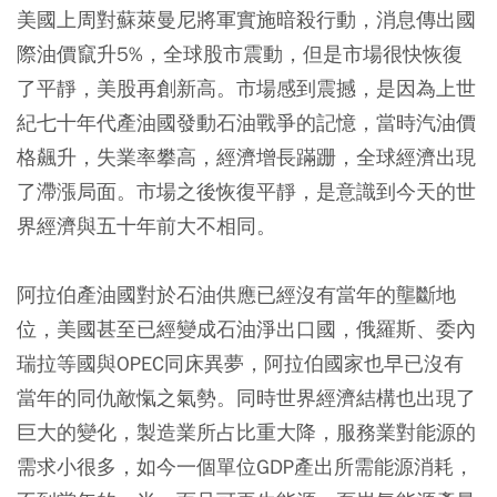
美國上周對蘇萊曼尼將軍實施暗殺行動，消息傳出國
際油價竄升5%，全球股市震動，但是市場很快恢復
了平靜，美股再創新高。市場感到震撼，是因為上世
紀七十年代產油國發動石油戰爭的記憶，當時汽油價
格飆升，失業率攀高，經濟增長蹣跚，全球經濟出現
了滯漲局面。市場之後恢復平靜，是意識到今天的世
界經濟與五十年前大不相同。
阿拉伯產油國對於石油供應已經沒有當年的壟斷地
位，美國甚至已經變成石油淨出口國，俄羅斯、委內
瑞拉等國與OPEC同床異夢，阿拉伯國家也早已沒有
當年的同仇敵愾之氣勢。同時世界經濟結構也出現了
巨大的變化，製造業所占比重大降，服務業對能源的
需求小很多，如今一個單位GDP產出所需能源消耗，