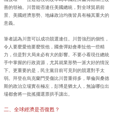
善的領袖。川普能否連任美國總統，對全球貿易前
景、美國經濟形勢、地緣政治均衡皆具有極其重大的
意義。
筆者認為川普可以成功競選連任。川普強烈的個性，
令人要麼愛他要麼恨他，國會彈劾會牽扯他一些精
力，但是對大局未必有大的影響。不要小看現任總統
手中掌握的行政資源，尤其就業形勢一派大好的情況
下。更重要的是，民主黨目前可見到的競選對手太
弱。拜登在烏克蘭門受傷比川普重得多，華倫與桑德
斯的政治立場實在極左，彭博是猶太人，無論哪位出
場都會將一批搖擺選票拱手讓出。
二、全球經濟是否復甦？