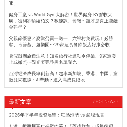
哪」
健身工廠 vs World Gym大解密！世界健身-KY營收大
勝，獲利卻輸給柏文？教練課、會籍…誰才是真正賺錢
金雞母？
父親節優惠／麥當勞買一送一、六福村免費玩！必勝
客、肯德基、遊樂園…29家速食餐飲飯店好康必收
暑假跟團旅遊注意！知名旅行社遭勒令停業、9家遭廢
止或撤照…觀光署完整黑名單曝光
台灣經濟成長率創新高！超車新加坡、香港、中國，童
振源揭數據：AI帶動下進入高成長階段
最新文章
/ HOT NEWS /
2026年下半年投資展望：狂熱漲勢 vs 嚴峻現實
友達二把手柯富仁裸辭內幕！「落後群創」成最後稻