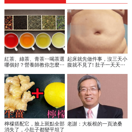
PR
紅茶、綠茶、青茶…喝茶選
起床就先做件事，沒三天小
哪個好？營養師教你怎麼挑
腹就不見了! 肚子一天天變
茶喝
小！
PR
檸檬搭配它，臉上斑點全部
老謝：大板根的一頁滄桑
消失了，小肚子都變平坦了