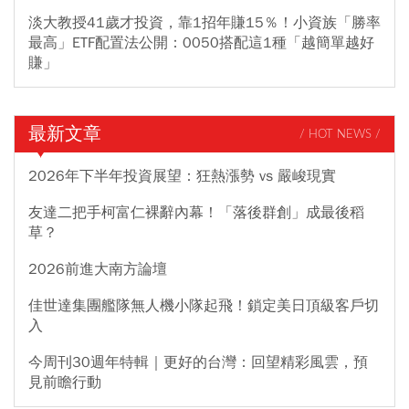
淡大教授41歲才投資，靠1招年賺15％！小資族「勝率
最高」ETF配置法公開：0050搭配這1種「越簡單越好
賺」
最新文章
/ HOT NEWS /
2026年下半年投資展望：狂熱漲勢 vs 嚴峻現實
友達二把手柯富仁裸辭內幕！「落後群創」成最後稻
草？
2026前進大南方論壇
佳世達集團艦隊無人機小隊起飛！鎖定美日頂級客戶切
入
今周刊30週年特輯｜更好的台灣：回望精彩風雲，預
見前瞻行動