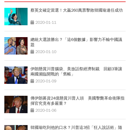
蔡英文確定當選！大贏260萬票擊敗韓國瑜連任成功
2020-01-11
總統大選誰勝出？「這6個數據」影響力不輸中國議
題
2020-01-10
伊朗懸賞川普腦袋、美放話祭經濟制裁 回顧3筆讓
兩國瀕臨開戰的「舊帳」
2020-01-09
傳伊朗募資24億懸賞川普人頭 美國擊斃革命衛隊指
揮官究竟有多嚴重？
2020-01-06
韓國瑜吃到他的口水？川普這3招「狂人說話術」隨