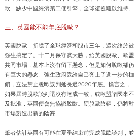
軟。缺少中國經濟第二個引擎，全球復甦難以維持。
三、英國能不能年底脫歐？
英國脫歐，折騰了全球經濟和股市三年，這次終於被
強生搞定了。十二月保守黨大勝，給英國脫歐、歐盟
共同市場，基本上沒有留下懸念，但是如何脫歐卻仍
有巨大的懸念。強生政府還給自己套上了進一步的枷
鎖，立法禁止脫歐談判延長過2020年底。換言之，
如果屆時脫歐談判還沒有達成一致，或歐盟諸國來不
及批准，英國便會無協議脫歐。硬脫歐陰霾，仍將對
市場製造出新的陰霾。
筆者估計英國有可能在夏季結束前完成脫歐談判，並