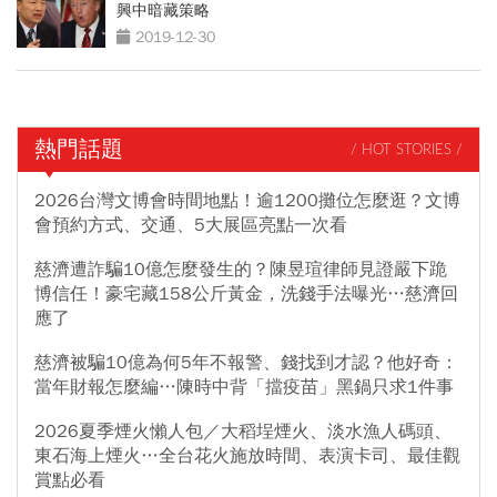
興中暗藏策略
2019-12-30
熱門話題
/ HOT STORIES /
2026台灣文博會時間地點！逾1200攤位怎麼逛？文博
會預約方式、交通、5大展區亮點一次看
慈濟遭詐騙10億怎麼發生的？陳昱瑄律師見證嚴下跪
博信任！豪宅藏158公斤黃金，洗錢手法曝光…慈濟回
應了
慈濟被騙10億為何5年不報警、錢找到才認？他好奇：
當年財報怎麼編…陳時中背「擋疫苗」黑鍋只求1件事
2026夏季煙火懶人包／大稻埕煙火、淡水漁人碼頭、
東石海上煙火…全台花火施放時間、表演卡司、最佳觀
賞點必看