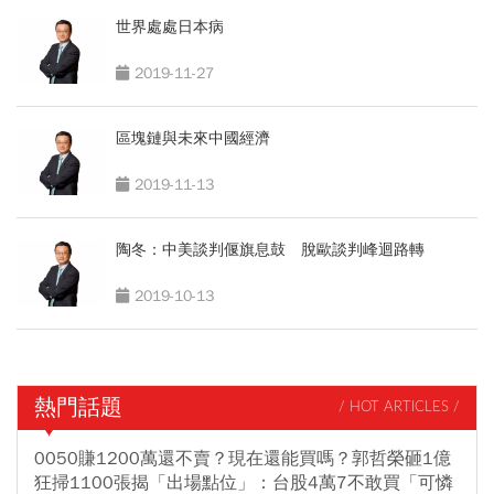
世界處處日本病
2019-11-27
區塊鏈與未來中國經濟
2019-11-13
陶冬：中美談判偃旗息鼓 脫歐談判峰迴路轉
2019-10-13
熱門話題
/ HOT ARTICLES /
0050賺1200萬還不賣？現在還能買嗎？郭哲榮砸1億
狂掃1100張揭「出場點位」：台股4萬7不敢買「可憐