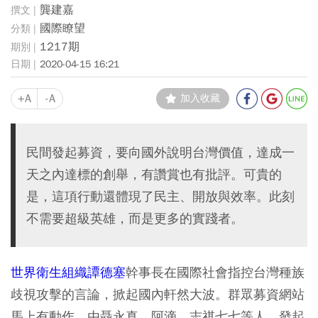
龔建嘉
國際瞭望
1217期
2020-04-15 16:21
+A
-A
加入收藏
民間發起募資，要向國外說明台灣價值，達成一
天之內達標的創舉，有讚賞也有批評。可貴的
是，這項行動還體現了民主、開放與效率。此刻
不需要超級英雄，而是更多的實踐者。
世界衛生組織
譚德塞
幹事長在國際社會指控台灣種族
歧視攻擊的言論，掀起國內軒然大波。群眾募資網站
馬上有動作，由聶永真、阿滴、志祺七七等人，發起