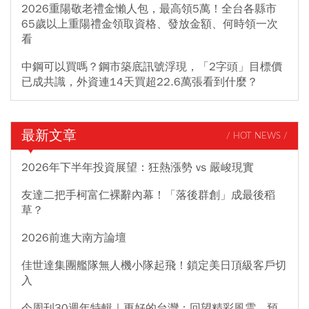
2026重陽敬老禮金懶人包，最高領5萬！全台各縣市
65歲以上重陽禮金領取資格、發放金額、何時領一次
看
中鋼可以買嗎？鋼市築底訊號浮現，「2字頭」目標價
已成共識，外資連14天買超22.6萬張看到什麼？
最新文章
/ HOT NEWS /
2026年下半年投資展望：狂熱漲勢 vs 嚴峻現實
友達二把手柯富仁裸辭內幕！「落後群創」成最後稻
草？
2026前進大南方論壇
佳世達集團艦隊無人機小隊起飛！鎖定美日頂級客戶切
入
今周刊30週年特輯｜更好的台灣：回望精彩風雲，預