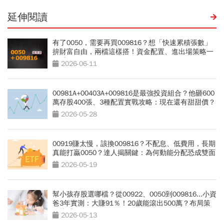
延伸閱讀
有了0050，需要再買009816？想「快速累積張數」
拚財富自由，兩檔這樣搭！資金配置、進出場策略一
次看
2026-06-11
00981A+00403A+009816是最強投資組合？他砸600
萬存股400張、3種配置實戰攻略：現在還有甜甜價？
2026-05-28
00919賺太慢，該換009816？不配息、低費用，長期
真能打贏0050？達人揭關鍵：為何動能分配恐成雙面
刃
2026-05-19
幫小孩存股選哪檔？從00922、0050到009816...小資
爸3年實測：大賺91％！20歲能滾出500萬？布局策
略快看
2026-05-13