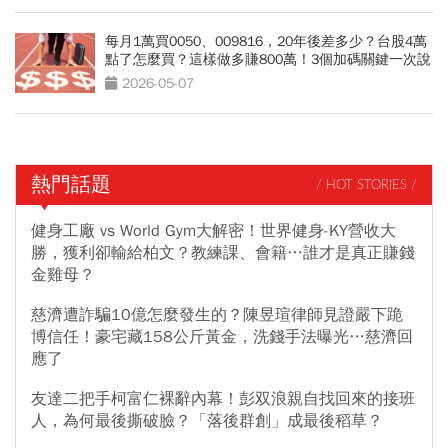
每月1萬買0050、009816，20年後差多少？台股4萬
點了怎麼買？這樣做多賺800萬！3個加碼關鍵一次說
清楚
2026-05-07
熱門話題
/ HOT STORIES /
健身工廠 vs World Gym大解密！世界健身-KY營收大
勝，獲利卻輸給柏文？教練課、會籍…誰才是真正賺錢
金雞母？
慈濟遭詐騙10億怎麼發生的？陳昱瑄律師見證嚴下跪
博信任！豪宅藏158公斤黃金，洗錢手法曝光…慈濟回
應了
友達二把手柯富仁裸辭內幕！彭双浪親自找回來的接班
人，為何最後撕破臉？「落後群創」成最後稻草？