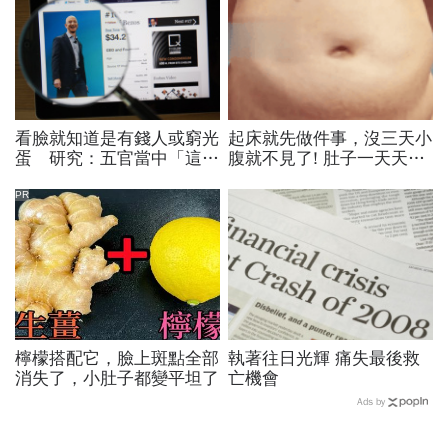
看臉就知道是有錢人或窮光
起床就先做件事，沒三天小
蛋 研究：五官當中「這兩
腹就不見了! 肚子一天天變
項」會透漏你的社會階級
小！
PR
檸檬搭配它，臉上斑點全部
執著往日光輝 痛失最後救
消失了，小肚子都變平坦了
亡機會
Ads by