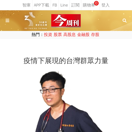
0
熱門：
投資
股票
高股息
金融股
存股
疫情下展現的台灣群眾力量