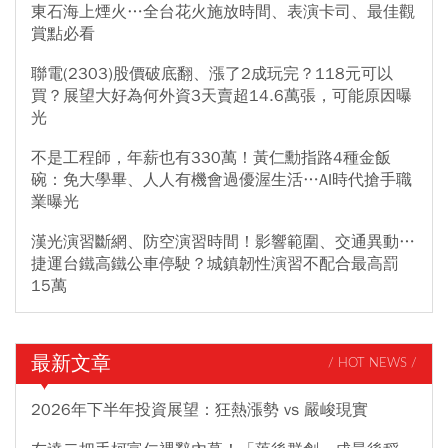
東石海上煙火…全台花火施放時間、表演卡司、最佳觀
賞點必看
聯電(2303)股價破底翻、漲了2成玩完？118元可以
買？展望大好為何外資3天賣超14.6萬張，可能原因曝
光
不是工程師，年薪也有330萬！黃仁勳指路4種金飯
碗：免大學畢、人人有機會過優渥生活…AI時代搶手職
業曝光
漢光演習斷網、防空演習時間！影響範圍、交通異動…
捷運台鐵高鐵公車停駛？城鎮韌性演習不配合最高罰
15萬
最新文章
/ HOT NEWS /
2026年下半年投資展望：狂熱漲勢 vs 嚴峻現實