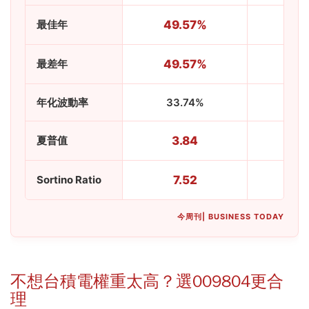
最佳年
49.57%
45.
最差年
49.57%
45.
年化波動率
33.74%
33.
夏普值
3.84
3.
Sortino Ratio
7.52
7.
今周刊| BUSINESS TODAY
不想台積電權重太高？選009804更合
理