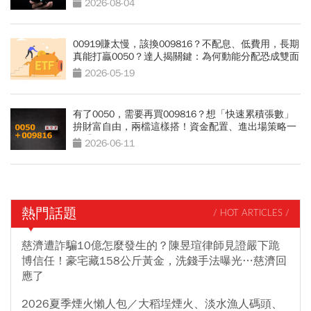
2026-08-04
00919賺太慢，該換009816？不配息、低費用，長期
真能打贏0050？達人揭關鍵：為何動能分配恐成雙面
刃
2026-05-19
有了0050，需要再買009816？想「快速累積張數」
拚財富自由，兩檔這樣搭！資金配置、進出場策略一
次看
2026-06-11
熱門話題
/ HOT ARTICLES /
慈濟遭詐騙10億怎麼發生的？陳昱瑄律師見證嚴下跪
博信任！豪宅藏158公斤黃金，洗錢手法曝光…慈濟回
應了
2026夏季煙火懶人包／大稻埕煙火、淡水漁人碼頭、