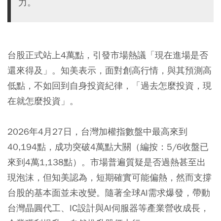
力。
台股正式站上4萬點，引發市場熱議「現在進場是否
還來得及」。知美表示，面對創高行情，與其預測高
低點，不如回到自身投資紀律，「過去怎麼投資，現
在就怎麼投資」。
2026年4月27日，
台灣加權指數
盤中最高來到
40,194點，成功突破4萬點大關（編按：5/6收盤已
來到4萬1,138點）。市場普遍質疑是否過熱甚至出
現泡沫，但知美認為，短期確實可能偏熱，然而支撐
台股的基本面並未改變。隨著全球AI需求爆發，帶動
台灣晶圓代工、IC設計與AI伺服器等產業營收成長，