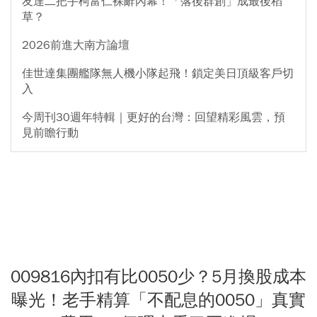
友達二把手柯富仁裸辭內幕！「落後群創」成最後稻
草？
2026前進大南方論壇
佳世達集團艦隊無人機小隊起飛！鎖定美日頂級客戶切
入
今周刊30週年特輯｜更好的台灣：回望精彩風雲，預
見前瞻行動
009816內扣有比0050少？5月換股成本
曝光！老手精算「不配息的0050」真實