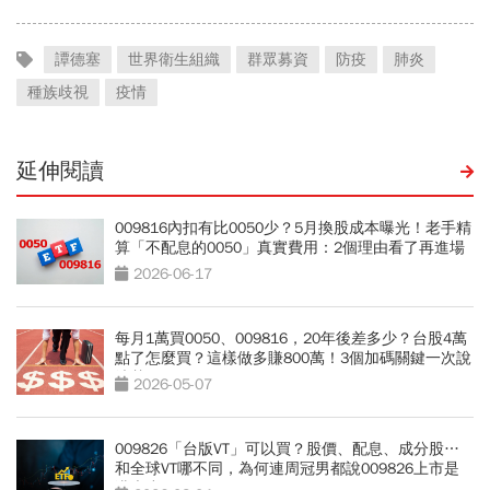
譚德塞
世界衛生組織
群眾募資
防疫
肺炎
種族歧視
疫情
延伸閱讀
009816內扣有比0050少？5月換股成本曝光！老手精
算「不配息的0050」真實費用：2個理由看了再進場
2026-06-17
每月1萬買0050、009816，20年後差多少？台股4萬
點了怎麼買？這樣做多賺800萬！3個加碼關鍵一次說
清楚
2026-05-07
009826「台版VT」可以買？股價、配息、成分股…
和全球VT哪不同，為何連周冠男都說009826上市是
邁大步？