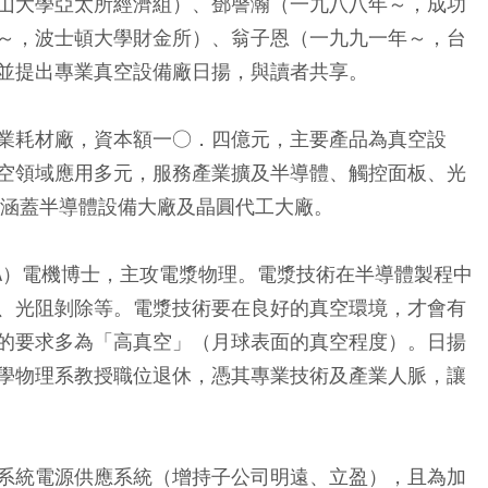
山大學亞太所經濟組）、鄧謦瀚（一九八八年～，成功
～，波士頓大學財金所）、翁子恩（一九九一年～，台
並提出專業真空設備廠日揚，與讀者共享。
業耗材廠，資本額一○．四億元，主要產品為真空設
空領域應用多元，服務產業擴及半導體、觸控面板、光
戶涵蓋半導體設備大廠及晶圓代工大廠。
LA）電機博士，主攻電漿物理。電漿技術在半導體製程中
、光阻剝除等。電漿技術要在良好的真空環境，才會有
的要求多為「高真空」（月球表面的真空程度）。日揚
學物理系教授職位退休，憑其專業技術及產業人脈，讓
系統電源供應系統（增持子公司明遠、立盈），且為加