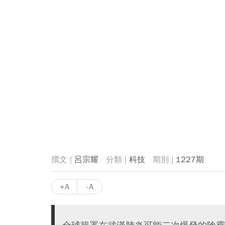
呂宗耀
科技
1227期
+A
-A