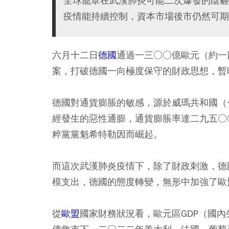
全球籠罩在武漢肺炎可能二次爆發的陰霾
疫情能持續控制，資本市場後市仍然可期
六月十二日
德國
通過一三○○億歐元（約一
案，打破德國一向極度保守的財政思想，暫
德國對通貨膨脹的敏感，源於威瑪共和國（
經發生的惡性通膨，通貨膨脹率達二九五○
粹黨黨魁希特勒因而崛起。
而這次武漢肺炎疫情下，除了財政刺激，德國央
模支出，德國的態度轉變，無形中加強了歐
從
歐盟
國家財務狀況看，歐元區GDP（國