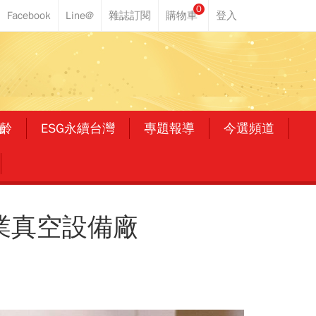
0
齡
ESG永續台灣
專題報導
今選頻道
業真空設備廠