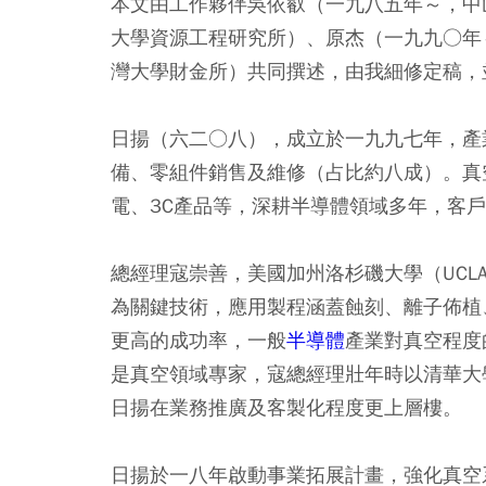
本文由工作夥伴吳依叡（一九八五年～，中
大學資源工程研究所）、原杰（一九九○年
灣大學財金所）共同撰述，由我細修定稿，
日揚（六二○八），成立於一九九七年，產
備、零組件銷售及維修（占比約八成）。真
電、3C產品等，深耕半導體領域多年，客
總經理寇崇善，美國加州洛杉磯大學（UC
為關鍵技術，應用製程涵蓋蝕刻、離子佈植
更高的成功率，一般
半導體
產業對真空程度
是真空領域專家，寇總經理壯年時以清華大
日揚在業務推廣及客製化程度更上層樓。
日揚於一八年啟動事業拓展計畫，強化真空