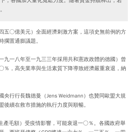
下，各國加大量化寬鬆力度。隨著資金持續釋出，若
。
四五○億美元）全面經濟刺激方案，這項史無前例的方
時擱置通膨議題。
一九一八年至一九三三年採用共和憲政政體的德國）曾
○％，高失業率與生活素質下降導致經濟嚴重衰退，納
行行長魏德曼（Jens Weidmann）也贊同歐盟大規
盟後續在救市措施的執行力度與順暢。
內生產毛額）受疫情影響，可能衰退一○％。各國政府舉