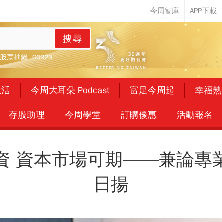
搜尋
股票抽籤
00929
生活
今周大耳朵 Podcast
富足今周起
幸福熟
存股助理
今周學堂
訂購優惠
活動報名
資 資本市場可期——兼論專
日揚