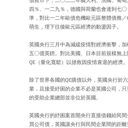
債救市下，二○二二年義大利、法國、葡萄
四％、一二九％，德國與荷蘭也會達到七○
準，對比一二年歐債危機歐元區整體債務／
萌生，埋下往後歐元區經濟的動盪因子。
英國央行三月中為減緩疫情對經濟衝擊，加
五○億英鎊。對比美國、日本目前規模無上
QE（量化寬鬆）以拯救因疫情衰退的經濟。
除了世界各國的QE購債以外，英國央行於
業，且接受紓困的企業不必是英國公司，只
的受助企業總部並非位於英國。
英國央行的紓困案首開央行直接借錢給民間
買公司債，英國讓央行與民間企業間的距離