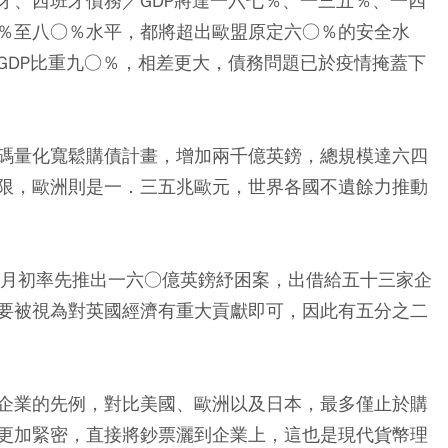
牙、西班牙債務／GDP將達一六七％、一三五％、一四
％至八○％水平，都將超出歐盟原定六○％的安全水
GDP比重九○％，相差更大，債務問題已於疫情掩蓋下
碼量化寬鬆購債計畫，增加兩千億英鎊，總規模達六四
限，歐洲則是一．三五兆歐元，世界各國不遺餘力推動
六月初率先推出一六○億英鎊紓困案，出借給五十三家企
要被視為對英國經濟有重大貢獻即可，因此有五分之二
企業的先例，對比美國、歐洲以及日本，最多僅止於購
更加緊密，直接將鈔票灑到企業上，這也是現代貨幣理