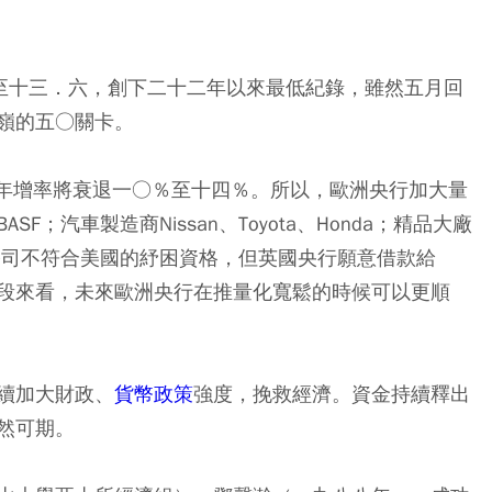
跌至十三．六，創下二十二年以來最低紀錄，雖然五月回
嶺的五○關卡。
P年增率將衰退一○％至十四％。所以，歐洲央行加大量
；汽車製造商Nissan、Toyota、Honda；精品大廠
ival（該公司不符合美國的紓困資格，但英國央行願意借款給
段來看，未來歐洲央行在推量化寬鬆的時候可以更順
續加大財政、
貨幣政策
強度，挽救經濟。資金持續釋出
然可期。