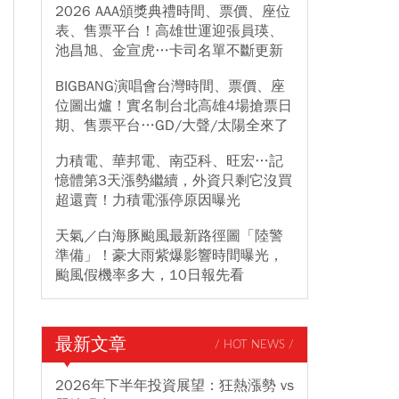
2026 AAA頒獎典禮時間、票價、座位
表、售票平台！高雄世運迎張員瑛、
池昌旭、金宣虎…卡司名單不斷更新
BIGBANG演唱會台灣時間、票價、座
位圖出爐！實名制台北高雄4場搶票日
期、售票平台…GD/大聲/太陽全來了
力積電、華邦電、南亞科、旺宏…記
憶體第3天漲勢繼續，外資只剩它沒買
超還賣！力積電漲停原因曝光
天氣／白海豚颱風最新路徑圖「陸警
準備」！豪大雨紫爆影響時間曝光，
颱風假機率多大，10日報先看
最新文章
/ HOT NEWS /
2026年下半年投資展望：狂熱漲勢 vs