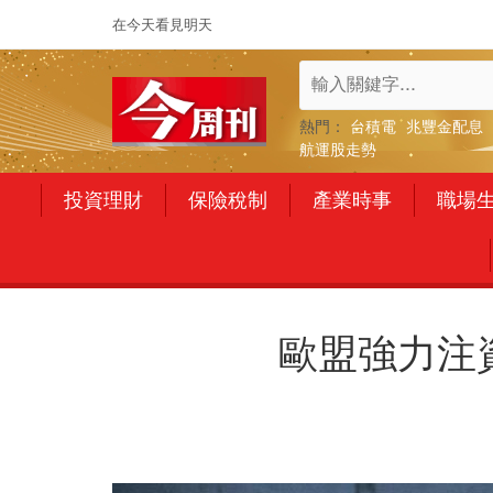
在今天看見明天
熱門：
台積電
兆豐金配息
航運股走勢
投資理財
保險稅制
產業時事
職場
歐盟強力注