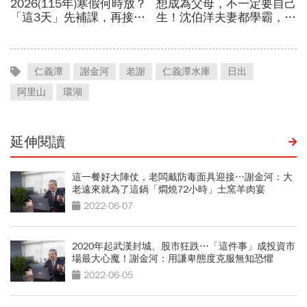
仁義潭
謝金河
老謝
仁義潭水庫
日出
阿里山
環湖
延伸閱讀
這一餐好大陣仗，老闆戴防毒面具迎接…謝金河：大
老遠來就為了這鍋「燜燒72小時」土窯羊肉宴
2022-06-07
2020年起武漢封城、股市狂跌⋯「這件事」成投資市
場最大心魔！謝金河：用謙卑態度克服無知恐懼
2022-06-05