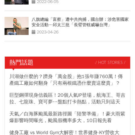
2022-06-05
八旗總編「富察」遭中共拘捕，國台辦：涉危害國家
安全活動…邱太三批「長臂管轄威嚇台灣」
2023-04-26
熱門話題
/ HOT STORIES /
川湖做什麼的？躋身「萬金股」抱1張年賺760萬！傳
產鐵工廠如何翻身「只有兩根鐵憑什麼賣這麼貴」？
巨型鋼彈現身信義區！20個人氣IP登場，航海王、哥吉
拉、七龍珠、寶可夢…盤點打卡熱點，活動只到這天
天氣／白海豚颱風最新路徑圖「陸警準備」！豪大雨紫
爆影響時間曝光，颱風假機率多大，10日報先看
健身工廠 vs World Gym大解密！世界健身-KY營收大