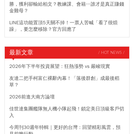
勝，獲利卻輸給柏文？教練課、會籍…誰才是真正賺錢
金雞母？
LINE這功能置頂5天關不掉！一票人苦喊「看了很煩
躁」，要怎麼移除？官方回應了
最新文章
/ HOT NEWS /
2026年下半年投資展望：狂熱漲勢 vs 嚴峻現實
友達二把手柯富仁裸辭內幕！「落後群創」成最後稻
草？
2026前進大南方論壇
佳世達集團艦隊無人機小隊起飛！鎖定美日頂級客戶切
入
今周刊30週年特輯｜更好的台灣：回望精彩風雲，預