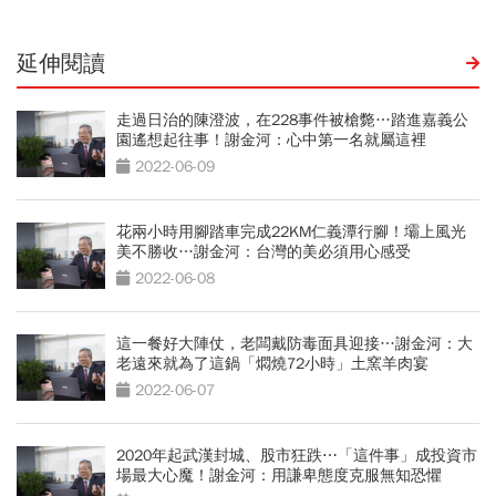
延伸閱讀
走過日治的陳澄波，在228事件被槍斃…踏進嘉義公
園遙想起往事！謝金河：心中第一名就屬這裡
2022-06-09
花兩小時用腳踏車完成22KM仁義潭行腳！壩上風光
美不勝收…謝金河：台灣的美必須用心感受
2022-06-08
這一餐好大陣仗，老闆戴防毒面具迎接…謝金河：大
老遠來就為了這鍋「燜燒72小時」土窯羊肉宴
2022-06-07
2020年起武漢封城、股市狂跌⋯「這件事」成投資市
場最大心魔！謝金河：用謙卑態度克服無知恐懼