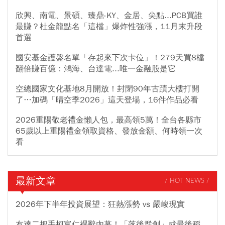
欣興、南電、景碩、臻鼎-KY、金居、尖點...PCB買誰
最賺？杜金龍點名「這檔」爆炸性強漲，11月末升段
首選
國安基金護盤名單「存起來下次卡位」！279天買8檔
翻倍賺百億：鴻海、台達電...唯一金融股是它
空總國家文化基地8月開放！封閉90年古蹟大樓打開
了…加碼「晴空季2026」這天登場，16件作品必看
2026重陽敬老禮金懶人包，最高領5萬！全台各縣市
65歲以上重陽禮金領取資格、發放金額、何時領一次
看
最新文章
/ HOT NEWS /
2026年下半年投資展望：狂熱漲勢 vs 嚴峻現實
友達二把手柯富仁裸辭內幕！「落後群創」成最後稻