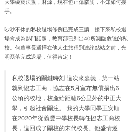
大學礙於法規，財源，現在也正傷腦筋，不知如何接
手。
吵吵不休的私校退場條例已完成三讀，接下來私校退
場會成為熱門話題，教育部已列出40所瀕臨危險的私
校。何董事長選擇在他人生旅程到達終點站之前，光
明磊落完成退場，值得肯定！
私校退場的關鍵時刻 這次來嘉義，第一站
就到恊志工商，恊志在5月宣布無償捐出6
公頃的校地，校產給距離6公里外的中正大
學，引起社會關注。 我的大學同學王安順
在2020年從義豐中學校長轉任恊志工商校
長，這回成了關校的末代校長。他盛情邀