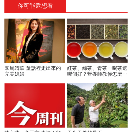
你可能還想看
辜周靖華 童話裡走出來的
紅茶、綠茶、青茶…喝茶選
完美媳婦
哪個好？營養師教你怎麼挑
茶喝