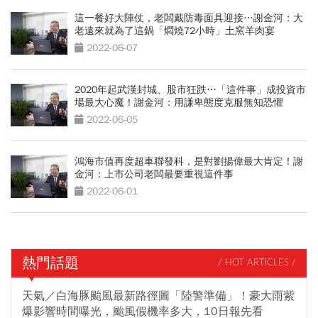
這一餐好大陣仗，老闆戴防毒面具迎接…謝金河：大
老遠來就為了這鍋「燜燒72小時」土窯羊肉宴
2022-06-07
2020年起武漢封城、股市狂跌⋯「這件事」成投資市
場最大心魔！謝金河：用謙卑態度克服無知恐懼
2022-06-05
鴻海市值再度超車聯發科，是對劉揚偉最大肯定！謝
金河：上市公司老闆最要重視這件事
2022-06-01
熱門話題
/ HOT ARTICLES /
天氣／白海豚颱風最新路徑圖「陸警準備」！豪大雨紫
爆影響時間曝光，颱風假機率多大，10日報先看