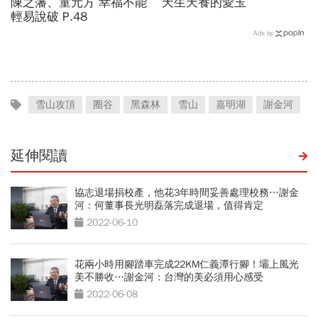
陳之藩、童元方 幸福不能
天生天養的愛玉
輕易說破 P.48
Ads by
雪山攻頂
圈谷
黑森林
雪山
嘉明湖
謝金河
延伸閱讀
協志退場捐校產，他花3年時間妥善處理校務…謝金
河：何董事長光明磊落完成退場，值得肯定
2022-06-10
花兩小時用腳踏車完成22KM仁義潭行腳！壩上風光
美不勝收…謝金河：台灣的美必須用心感受
2022-06-08