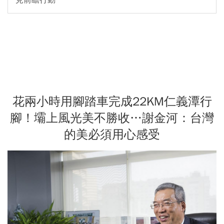
見前瞻行動
花兩小時用腳踏車完成22KM仁義潭行
腳！壩上風光美不勝收…謝金河：台灣
的美必須用心感受