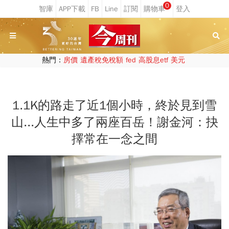
0
熱門：
房價
遺產稅免稅額
fed
高股息etf
美元
1.1K的路走了近1個小時，終於見到雪
山...人生中多了兩座百岳！謝金河：抉
擇常在一念之間