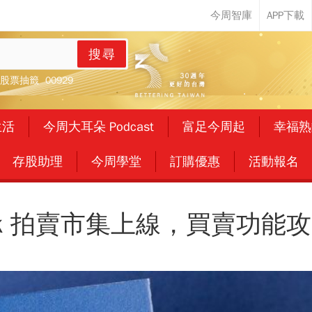
搜尋
股票抽籤
00929
生活
今周大耳朵 Podcast
富足今周起
幸福熟
存股助理
今周學堂
訂購優惠
活動報名
book 拍賣市集上線，買賣功能