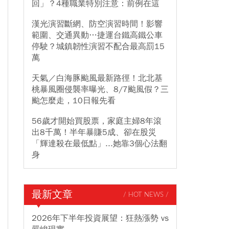
回」？4種職業特別注意：前例在這
漢光演習斷網、防空演習時間！影響
範圍、交通異動…捷運台鐵高鐵公車
停駛？城鎮韌性演習不配合最高罰15
萬
天氣／白海豚颱風最新路徑！北北基
桃暴風圈侵襲率曝光、8/7颱風假？三
颱怎麼走，10日報先看
56歲才開始買股票，家庭主婦8年滾
出8千萬！半年暴賺5成、卻在股災
「輝達殺在最低點」...她靠3個心法翻
身
最新文章
/ HOT NEWS /
2026年下半年投資展望：狂熱漲勢 vs