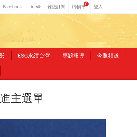
0
齡
ESG永續台灣
專題報導
今選頻道
攻進主選單