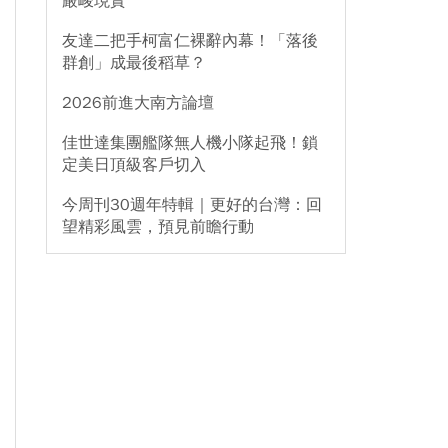
嚴峻現實
友達二把手柯富仁裸辭內幕！「落後
群創」成最後稻草？
2026前進大南方論壇
佳世達集團艦隊無人機小隊起飛！鎖
定美日頂級客戶切入
今周刊30週年特輯｜更好的台灣：回
望精彩風雲，預見前瞻行動