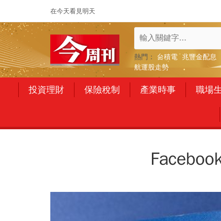
在今天看見明天
熱門：
台積電
兆豐金配息
航運股走勢
投資理財
保險稅制
產業時事
職場
Face