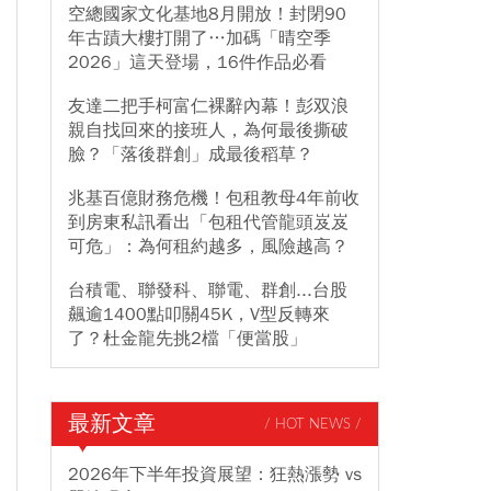
空總國家文化基地8月開放！封閉90
年古蹟大樓打開了…加碼「晴空季
2026」這天登場，16件作品必看
友達二把手柯富仁裸辭內幕！彭双浪
親自找回來的接班人，為何最後撕破
臉？「落後群創」成最後稻草？
兆基百億財務危機！包租教母4年前收
到房東私訊看出「包租代管龍頭岌岌
可危」：為何租約越多，風險越高？
台積電、聯發科、聯電、群創...台股
飆逾1400點叩關45K，V型反轉來
了？杜金龍先挑2檔「便當股」
最新文章
/ HOT NEWS /
2026年下半年投資展望：狂熱漲勢 vs