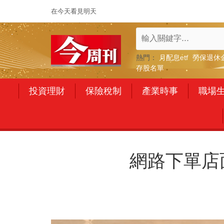
在今天看見明天
熱門：
月配息etf
勞保退休
存股名單
投資理財
保險稅制
產業時事
職場
網路下單店