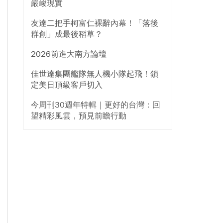
嚴峻現實
友達二把手柯富仁裸辭內幕！「落後
群創」成最後稻草？
2026前進大南方論壇
佳世達集團艦隊無人機小隊起飛！鎖
定美日頂級客戶切入
今周刊30週年特輯｜更好的台灣：回
望精彩風雲，預見前瞻行動