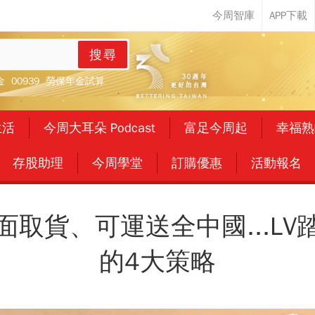
搜尋
金
00939
勞保年金試算
生活
今周大耳朵 Podcast
富足今周起
幸福熟
存股助理
今周學堂
訂購優惠
活動報名
面取貨、可運送全中國...LV
的4大策略