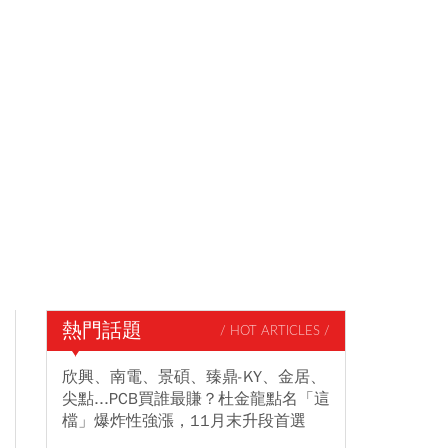
熱門話題
/ HOT ARTICLES /
欣興、南電、景碩、臻鼎-KY、金居、
尖點...PCB買誰最賺？杜金龍點名「這
檔」爆炸性強漲，11月末升段首選