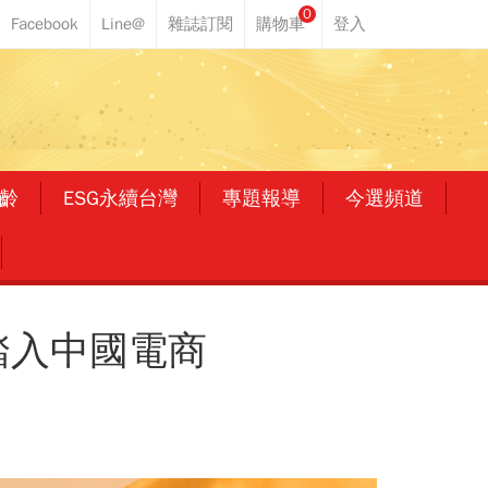
0
齡
ESG永續台灣
專題報導
今選頻道
踏入中國電商