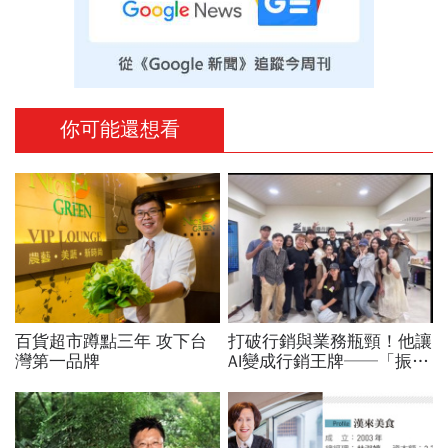
你可能還想看
百貨超市蹲點三年 攻下台
打破行銷與業務瓶頸！他讓
灣第一品牌
AI變成行銷王牌──「振勝
國際行銷」藍振睿引爆流量
革命