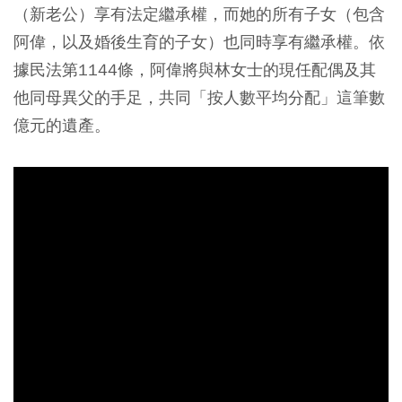
（新老公）享有法定繼承權，而她的所有子女（包含
阿偉，以及婚後生育的子女）也同時享有繼承權。依
據民法第1144條，阿偉將與林女士的現任配偶及其
他同母異父的手足，共同「按人數平均分配」這筆數
億元的遺產。