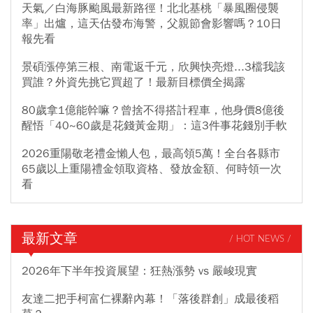
天氣／白海豚颱風最新路徑！北北基桃「暴風圈侵襲
率」出爐，這天估發布海警，父親節會影響嗎？10日
報先看
景碩漲停第三根、南電返千元，欣興快亮燈...3檔我該
買誰？外資先挑它買超了！最新目標價全揭露
80歲拿1億能幹嘛？曾捨不得搭計程車，他身價8億後
醒悟「40~60歲是花錢黃金期」：這3件事花錢別手軟
2026重陽敬老禮金懶人包，最高領5萬！全台各縣市
65歲以上重陽禮金領取資格、發放金額、何時領一次
看
最新文章
/ HOT NEWS /
2026年下半年投資展望：狂熱漲勢 vs 嚴峻現實
友達二把手柯富仁裸辭內幕！「落後群創」成最後稻