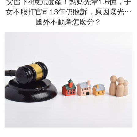
父留下4億元遺產！媽媽先拿1.6億，子
女不服打官司13年仍敗訴，原因曝光…
國外不動產怎麼分？