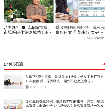
台中新社 ● 花海節加持、
營收先腰斬再翻倍 漢來美
市場區隔化策略成功 53家
食如何靠「這3招」突破疫
店聯手 荒野變幸福休閒小
情困境、拓展新品牌？
Ads by
鎮
延伸閱讀
父留下4億元遺產！媽媽先拿1.6億，子女不服打官司
13年仍敗訴，原因曝光…國外不動產怎麼分？
2026-07-20
從小生長在孤兒院...拋棄我30年的生母，竟留下數億
元遺產，非婚生子女也能分嗎？繼承遺產資格一次看