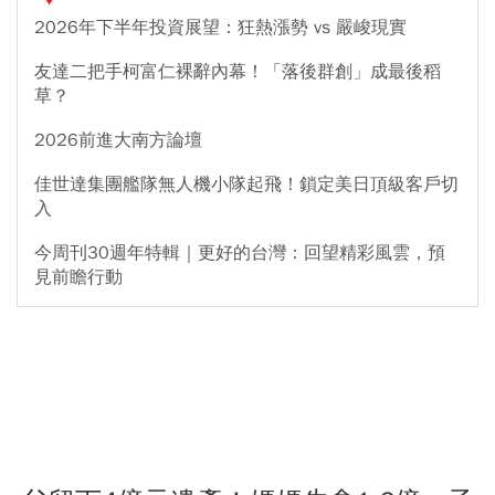
2026年下半年投資展望：狂熱漲勢 vs 嚴峻現實
友達二把手柯富仁裸辭內幕！「落後群創」成最後稻
草？
2026前進大南方論壇
佳世達集團艦隊無人機小隊起飛！鎖定美日頂級客戶切
入
今周刊30週年特輯｜更好的台灣：回望精彩風雲，預
見前瞻行動