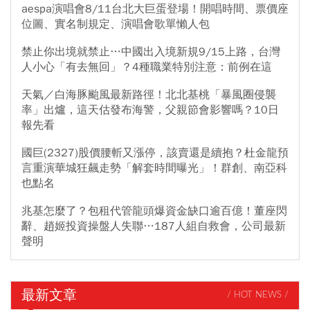
aespa演唱會8/11台北大巨蛋登場！開唱時間、票價座
位圖、實名制規定、演唱會歌單懶人包
禁止你出境就禁止…中國出入境新規9/15上路，台灣
人小心「有去無回」？4種職業特別注意：前例在這
天氣／白海豚颱風最新路徑！北北基桃「暴風圈侵襲
率」出爐，這天估發布海警，父親節會影響嗎？10日
報先看
國巨(2327)股價腰斬又漲停，該賣還是續抱？杜金龍預
言重演華城狂飆走勢「解套時間曝光」！群創、南亞科
也點名
兆基怎麼了？包租代管龍頭爆資金缺口逾百億！董座閃
辭、趙姬投資操盤人失聯…187人組自救會，公司最新
聲明
最新文章
/ HOT NEWS /