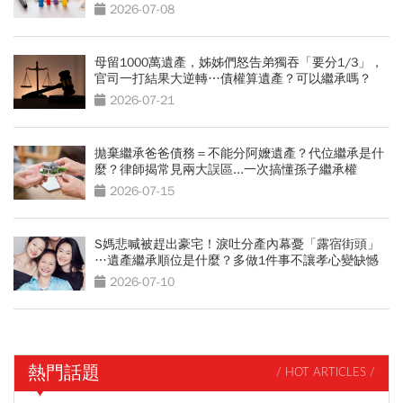
2026-07-08
母留1000萬遺產，姊姊們怒告弟獨吞「要分1/3」，
官司一打結果大逆轉…債權算遺產？可以繼承嗎？
2026-07-21
拋棄繼承爸爸債務＝不能分阿嬤遺產？代位繼承是什
麼？律師揭常見兩大誤區...一次搞懂孫子繼承權
2026-07-15
S媽悲喊被趕出豪宅！淚吐分產內幕憂「露宿街頭」
…遺產繼承順位是什麼？多做1件事不讓孝心變缺憾
2026-07-10
熱門話題
/ HOT ARTICLES /