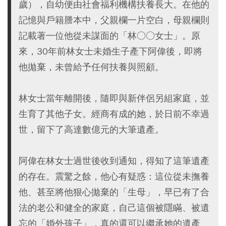
歲），自幼便由社會福利機構扶養長大。在他的
記憶與戶籍謄本中，父親欄一片空白，母親欄則
記載著一位他從未謀面的「林○○女士」。原
來，30年前林女士未婚生子產下阿偉後，即將
他拋棄，未曾給予任何扶養與照顧。
林女士當年離開後，隨即與新伴侶另組家庭，並
生育了其他子女。經商有成的她，於日前不幸過
世，留下了高達數億元的大筆遺產。
阿偉在林女士過世後收到通知，得知了這筆遺產
的存在。震驚之餘，他心有疑惑：這位從未撫養
他、甚至將他狠心拋棄的「生母」，早已有了合
法的老公和健全的家庭，自己這個被隱瞞、被遺
忘的「婚外孩子」，真的還可以繼承她的遺產