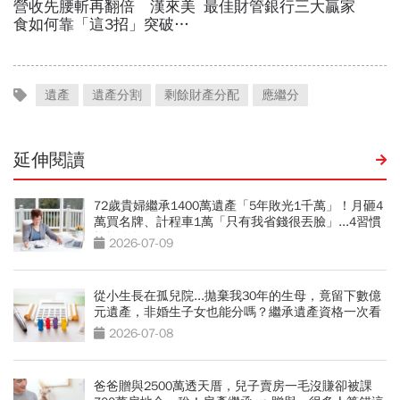
遺產
遺產分割
剩餘財產分配
應繼分
延伸閱讀
72歲貴婦繼承1400萬遺產「5年敗光1千萬」！月砸4
萬買名牌、計程車1萬「只有我省錢很丟臉」...4習慣
拖垮晚年
2026-07-09
從小生長在孤兒院...拋棄我30年的生母，竟留下數億
元遺產，非婚生子女也能分嗎？繼承遺產資格一次看
2026-07-08
爸爸贈與2500萬透天厝，兒子賣房一毛沒賺卻被課