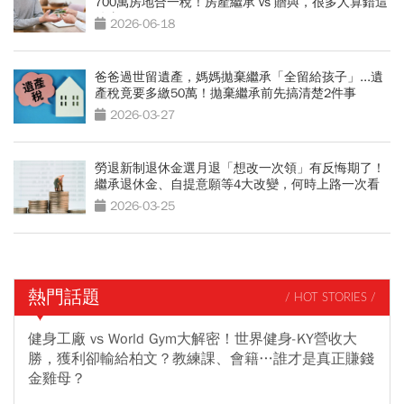
700萬房地合一稅！房產繼承 vs 贈與，很多人算錯這
件事
2026-06-18
爸爸過世留遺產，媽媽拋棄繼承「全留給孩子」...遺
產稅竟要多繳50萬！拋棄繼承前先搞清楚2件事
2026-03-27
勞退新制退休金選月退「想改一次領」有反悔期了！
繼承退休金、自提意願等4大改變，何時上路一次看
2026-03-25
熱門話題
/ HOT STORIES /
健身工廠 vs World Gym大解密！世界健身-KY營收大
勝，獲利卻輸給柏文？教練課、會籍…誰才是真正賺錢
金雞母？