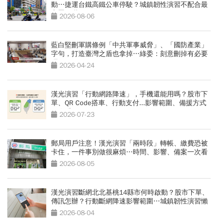
動…捷運台鐵高鐵公車停駛？城鎮韌性演習不配合最
高罰15萬
2026-08-06
藍白堅刪軍購條例「中共軍事威脅」、「國防產業」
字句，打造臺灣之盾也拿掉…綠委：刻意刪掉有必要
嗎
2026-04-24
漢光演習「行動網路降速」，手機還能用嗎？股市下
單、QR Code搭車、行動支付...影響範圍、備援方式
一次看
2026-07-23
郵局用戶注意！漢光演習「兩時段」轉帳、繳費恐被
卡住，一件事別做很麻煩…時間、影響、備案一次看
2026-08-05
漢光演習斷網北北基桃14縣市何時啟動？股市下單、
傳訊怎辦？行動斷網降速影響範圍…城鎮韌性演習懶
人包
2026-08-04