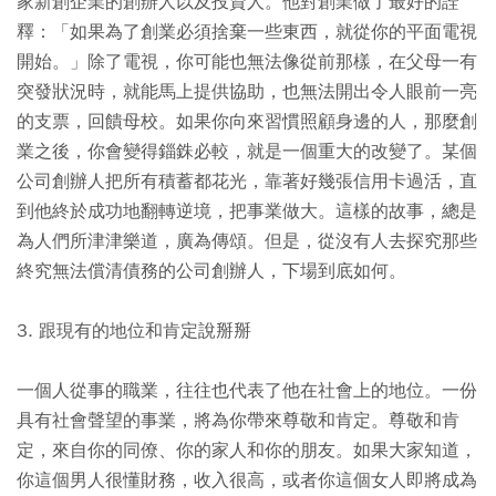
家新創企業的創辦人以及投資人。他對創業做了最好的詮
釋：「如果為了創業必須捨棄一些東西，就從你的平面電視
開始。」除了電視，你可能也無法像從前那樣，在父母一有
突發狀況時，就能馬上提供協助，也無法開出令人眼前一亮
的支票，回饋母校。如果你向來習慣照顧身邊的人，那麼創
業之後，你會變得錙銖必較，就是一個重大的改變了。某個
公司創辦人把所有積蓄都花光，靠著好幾張信用卡過活，直
到他終於成功地翻轉逆境，把事業做大。這樣的故事，總是
為人們所津津樂道，廣為傳頌。但是，從沒有人去探究那些
終究無法償清債務的公司創辦人，下場到底如何。
3. 跟現有的地位和肯定說掰掰
一個人從事的職業，往往也代表了他在社會上的地位。一份
具有社會聲望的事業，將為你帶來尊敬和肯定。尊敬和肯
定，來自你的同僚、你的家人和你的朋友。如果大家知道，
你這個男人很懂財務，收入很高，或者你這個女人即將成為