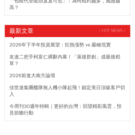
「包租代管龍頭岌岌可危」：為何租約越多，風險越
高？
最新文章
/ HOT NEWS /
2026年下半年投資展望：狂熱漲勢 vs 嚴峻現實
友達二把手柯富仁裸辭內幕！「落後群創」成最後稻
草？
2026前進大南方論壇
佳世達集團艦隊無人機小隊起飛！鎖定美日頂級客戶切
入
今周刊30週年特輯｜更好的台灣：回望精彩風雲，預
見前瞻行動