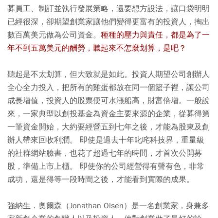
募員工、制訂並執行發展策略，還要想方設法，讓口袋明明
已經很深，卻期望創業家讓他們變得更富有的投資人，掏出
數百萬美元做為公司資金。
種種的壓力與責任，都是為了一
年不到五萬美元的酬勞，聽起來不怎麼划算，是吧？
聽起是不太划算，但大致就是如此。投資人期望公司創辦人
全心全力投入，把所有的雞蛋都放在同一個籃子裡，讓公司
成長增值，投資人的股票便可水漲船高，財富倍增。一般說
來，一家典型以創投基金為資金主要來源的企業，從募得第
一筆資金開始，大約要經營五到七年之後，才能為股東及創
辦人帶來回收利潤。 即使是過去十年叱咤科技界，重量級
的社群網站臉書，也花了超過七年的時間，才首次公開募
股，準備上市上櫃。 即使你的公司經營得有聲有色，非常
成功，還是得等一段時間之後，才能看到實際的成果。
強納生．奧爾森（Jonathan Olsen）是一名創業家，身兼多