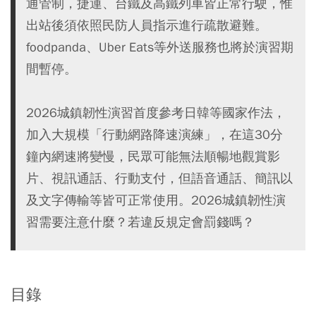
通管制，捷運、台鐵及高鐵列車皆正常行駛，惟
出站後須依照民防人員指示進行疏散避難。
foodpanda、Uber Eats等外送服務也將於演習期
間暫停。
2026城鎮韌性演習首度參考日韓等國家作法，
加入大規模「行動網路降速演練」，在這30分
鐘內網速將變慢，民眾可能無法順暢地觀賞影
片、視訊通話、行動支付，但語音通話、簡訊以
及文字傳輸等皆可正常使用。2026城鎮韌性演
習需要注意什麼？若違反規定會罰錢嗎？
目錄