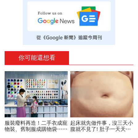
你可能還想看
PR
服裝廢料再造！二手衣成寵
起床就先做件事，沒三天小
物裝、舊制服成購物袋….
腹就不見了! 肚子一天天變
UNIQLO、新光三越、聚陽
小！