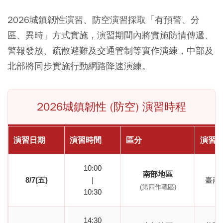
2026城鎮韌性演習、防空演習採取「有預警、分
區、異時」方式實施，演習期間內將實施防情傳遞、
警報發放、疏散避難及交通管制等實作演練，中部及
北部將同步實施行動網路降速演練。
2026城鎮韌性 (防空) 演習時程
演習日期
演習時間
區分
演習
10:00
南部地區
8/7(五)
|
臺南
(第四作戰區)
10:30
14:30