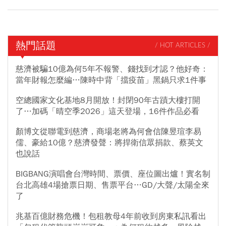
熱門話題
/ HOT ARTICLES /
慈濟被騙10億為何5年不報警、錢找到才認？他好奇：
當年財報怎麼編…陳時中背「擋疫苗」黑鍋只求1件事
空總國家文化基地8月開放！封閉90年古蹟大樓打開
了…加碼「晴空季2026」這天登場，16件作品必看
顏博文從聯電到慈濟，商場老將為何會信陳昱瑄李易
儒、豪給10億？慈濟發聲：將捍衛信眾捐款、蔡英文
也說話
BIGBANG演唱會台灣時間、票價、座位圖出爐！實名制
台北高雄4場搶票日期、售票平台…GD/大聲/太陽全來
了
兆基百億財務危機！包租教母4年前收到房東私訊看出