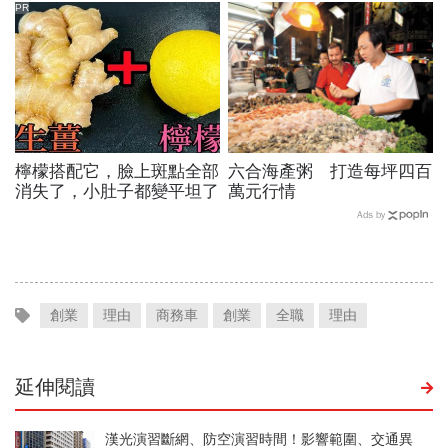
實業都上門合作
PR
檸檬搭配它，臉上斑點全部
六合海產粥 打造每坪四百
消失了，小肚子都變平坦了
萬元行情
Ads by
創業
理由
商務車
創業
全職
理由
延伸閱讀
漢光演習斷網、防空演習時間！影響範圍、交通異