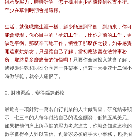
得承受壓力，時時計算，怎麼樣用更少的錢達到收支平衡。
至少在草創時期會是這樣。
生活，就像職業生涯一樣，鮮少能達到平衡，到頭來，你可
能會發現，你心目中的「夢幻工作」，比你之前的工作，更
缺乏平衡。那麼辛苦地工作，犧牲了那麼多之後，如果感覺
開這家烘焙坊，只是讓自己了解，當初應該留在法律事務
所，那將是多麼痛苦的領悟啊！
只要你全身投入就會了解，
烤幾盤餅乾和朋友分享是一件樂事，但若一天要花十二個小
時做餅乾，就令人痛恨了。
2. 財務緊縮，變得錙銖必較
最近有一項針對一萬名自行創業的人士做調查，研究結果顯
示，七三％的人每年付給自己的現金酬勞，低於五萬美元。
如果把他們肩上所承擔的壓力考慮進去，你就會知道這樣的
數字低得令人難以置信。創業家必須經手大小事務，包括招