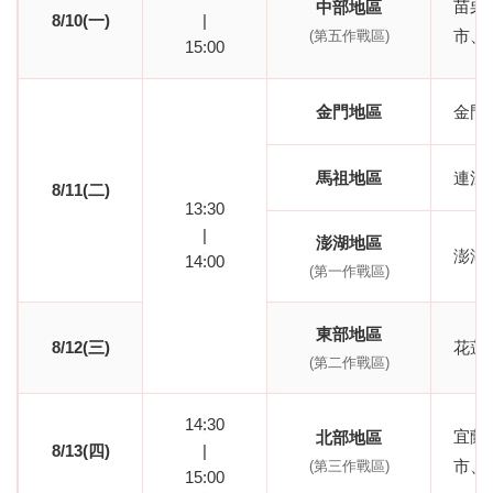
苗栗
中部地區
8/10(一)
|
市、
(第五作戰區)
15
:
00
金門地區
金門
馬祖地區
連江
8/11(二)
13
:
30
|
澎湖地區
澎湖
14
:
00
(第一作戰區)
東部地區
8/12(三)
花蓮
(第二作戰區)
14
:
30
宜蘭
北部地區
8/13(四)
|
市、
(第三作戰區)
15
:
00