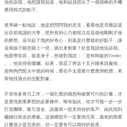
地告訴我，他想讓我知道，他和組員想出了一個很棒的手機
應用程式的點子。
更準確一點地說，他是想問問我的意見，看看他是否應該退
出目前就讀的大學，把所有的心力都投注在這個他剛剛才做
的夢想。這勾起了我的好奇心，到底是什麼樣的好點子，讓
這個孩子願意賭上一切，跳出來創業？於是我請他告訴我。
他面帶笑容，挺直身子，然後對我說：「是狗狗版的Tinder
。」他笑得很燦爛。結果，我花了將近十五分鐘來說服他，
當狗狗們慾火中燒的時候，實在不太需要什麼應用軟體，來
幫牠找適合的交配對象。
不管你多努力工作，一個扎實的構想和確實可行的計畫，才
是實現創業夢想的必要條件。唯有如此，你才可能一步一步
打造團隊、吸引資金、說服第一批支持你的客戶、由此找到
繼續往前走的勇氣。這個構想不一定要很完美，最初的商業
計畫很少是完美的，但一定要有可以期待的前景。