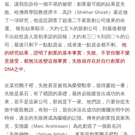
翁。讓我告訴你一個不堪的祕密：創業最可能的結果是失
敗。哈佛商學院教授席卡．高許（Shikhar Ghosh）最近做
了一項研究，他追踨調查了超過二千家新創公司後來的命
運。 報告結果顯示，大約七五％的新創公司，到最後都發
不出給投資人當初承諾的回報；大約有三○％到四○％的公
司，最後只剩下一點點資金，或者連一點資金都不剩。
他
的研究結果，證明了創業的基本事實：失敗。不管你樂不樂
意接受，都無法改變這個事實，失敗就存在於自行創業的
DNA之中。
在某些圈子裡，失敗甚至被視為榮譽勳章，值得慶祝一番；
失敗是基石，有了穩固的基礎，最終必能建造出成功的未
來，若不是這家公司，那就是下一家。他們說，只要你從失
敗中吸取教訓，有朝一日，當你沐浴在成功的燦爛光明中的
時候，過去的失敗將成為矇矓的記憶。傳奇的創業投資家馬
克．安德森（Marc Andressen）為此創造了一個新名詞
「失敗神物」（failure fetish），來形容創業圈子裡對「失