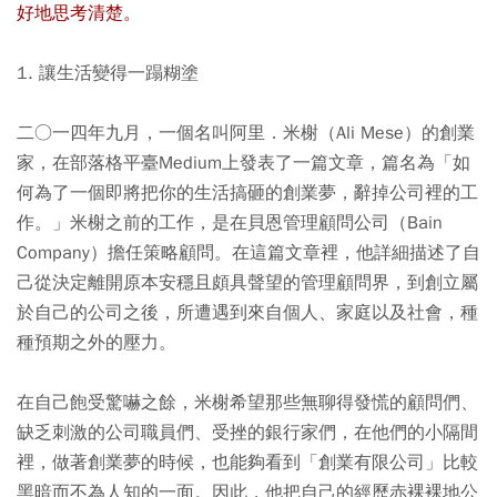
好地思考清楚。
1. 讓生活變得一蹋糊塗
二○一四年九月，一個名叫阿里．米榭（Ali Mese）的創業
家，在部落格平臺Medium上發表了一篇文章，篇名為「如
何為了一個即將把你的生活搞砸的創業夢，辭掉公司裡的工
作。」米榭之前的工作，是在貝恩管理顧問公司（Bain
Company）擔任策略顧問。在這篇文章裡，他詳細描述了自
己從決定離開原本安穩且頗具聲望的管理顧問界，到創立屬
於自己的公司之後，所遭遇到來自個人、家庭以及社會，種
種預期之外的壓力。
在自己飽受驚嚇之餘，米榭希望那些無聊得發慌的顧問們、
缺乏刺激的公司職員們、受挫的銀行家們，在他們的小隔間
裡，做著創業夢的時候，也能夠看到「創業有限公司」比較
黑暗而不為人知的一面。因此，他把自己的經歷赤裸裸地公