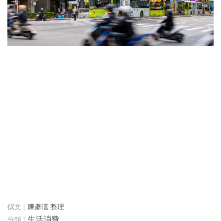
陳彥澐 整理
生活消費