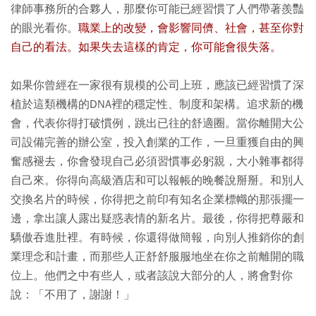
律師事務所的合夥人，那麼你可能已經習慣了人們帶著羨豔
的眼光看你。
職業上的改變，會影響同儕、社會，甚至你對
自己的看法。如果失去這樣的肯定，你可能會很失落。
如果你曾經在一家很有規模的公司上班，應該已經習慣了深
植於這類機構的DNA裡的穩定性、制度和架構。追求新的機
會，代表你得打破慣例，跳出已往的舒適圈。當你離開大公
司設備完善的辦公室，投入創業的工作，一旦重獲自由的興
奮感褪去，你會發現自己必須習慣事必躬親，大小雜事都得
自己來。你得向高級酒店和可以報帳的晚餐說掰掰。和別人
交換名片的時候，你得把之前印有知名企業標幟的那張擺一
邊，拿出讓人露出疑惑表情的新名片。最後，你得把尊嚴和
驕傲吞進肚裡。有時候，你還得做簡報，向別人推銷你的創
業理念和計畫，而那些人正舒舒服服地坐在你之前離開的職
位上。他們之中有些人，或者該說大部分的人，將會對你
說：「不用了，謝謝！」