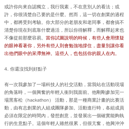
或許你向來自認獨立，我行我素，不在意別人的看法；或
許，你很清楚自己要的是什麼。然而，這一切在創業的過程
中，都將受到考驗。你大部分的老朋友和老同事，都會搞不
清楚你現在到底靠什麼過活，所以你得解釋，而解釋起來也
不像從前那麼容易。
當你試圖說明的時候，有些人會用懷疑
的眼神看著你，另外有些人則會勉強地撐住，盡量別讓你看
出他們眼中的呆滯無神。這些人，也包括你的親人在內。
4. 你還沒找到好點子
有一次我參加了一場科技人的社交活動，當我站在活動現場
的角落時，一個興奮的年輕人衝到我面前。他剛剛參加完一
場黑客松（hackathon） 活動，那是一種商業計畫的比賽活
動，由有志創業的人組成團隊參加。活動進行時，各組成員
必須在限定的時間內，發想創意，並發展出一個確實能夠執
行的生意點子。這個年輕人雖然很累，但很亢奮，他興沖沖