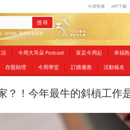
搜尋
金
00939
勞保年金試算
生活
今周大耳朵 Podcast
富足今周起
幸福熟
存股助理
今周學堂
訂購優惠
活動報名
家？！今年最牛的斜槓工作