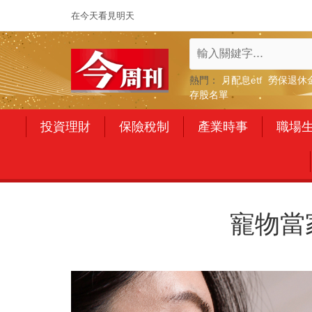
在今天看見明天
熱門：
月配息etf
勞保退休
存股名單
投資理財
保險稅制
產業時事
職場
寵物當