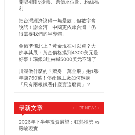
開唱4階段搶票、票價座位圖、粉絲福
利
把台灣經濟說得一無是處，但數字會
說話！謝金河：中國更依賴台灣「仍
很需要我們的半導體」
金價準備北上？黃金現在可以買？大
佛李其展：黃金價格摸到4300美元是
好事！瑞銀3理由喊5000美元不遠了
川湖做什麼的？躋身「萬金股」抱1張
年賺760萬！傳產鐵工廠如何翻身
「只有兩根鐵憑什麼賣這麼貴」？
最新文章
/ HOT NEWS /
2026年下半年投資展望：狂熱漲勢 vs
嚴峻現實