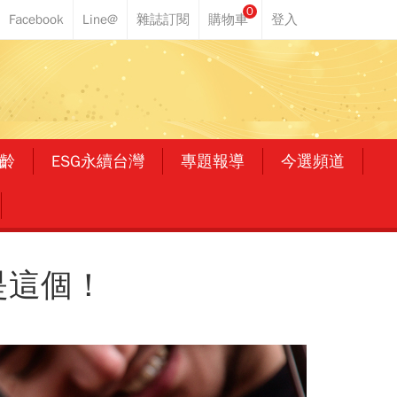
0
齡
ESG永續台灣
專題報導
今選頻道
是這個！