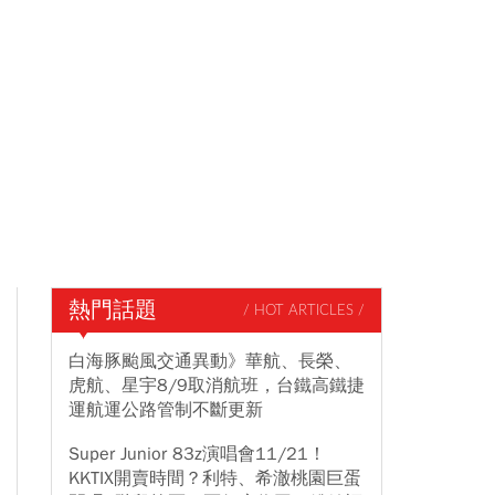
熱門話題
/ HOT ARTICLES /
白海豚颱風交通異動》華航、長榮、
虎航、星宇8/9取消航班，台鐵高鐵捷
運航運公路管制不斷更新
Super Junior 83z演唱會11/21！
KKTIX開賣時間？利特、希澈桃園巨蛋