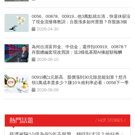
0056、00878、00919...他3萬點就出清，快退休卻沒
了現金流慘痛教訓：台股漲多如何賣股？存股族3個
穩賺指南
2026-04-30
為何出清富邦金、中信金，還停扣00919、00878？
存股總編套現改買誰：這2檔低基期AI擁超額報酬
2026-06-10
00919配1元新高、股價漲到30元除息能划算？想月
領1萬成本貴多少？賺10％殖利率必看：0056下一季
能配1.3元？
2026-06-09
熱門話題
/ HOT STORIES /
慈濟被騙10億為何5年不報警、錢找到才認？他好奇：