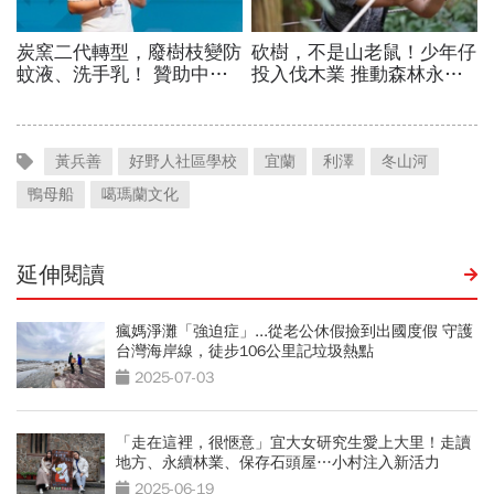
黃兵善
好野人社區學校
宜蘭
利澤
冬山河
鴨母船
噶瑪蘭文化
延伸閱讀
瘋媽淨灘「強迫症」...從老公休假撿到出國度假 守護
台灣海岸線，徒步106公里記垃圾熱點
2025-07-03
「走在這裡，很愜意」宜大女研究生愛上大里！走讀
地方、永續林業、保存石頭屋…小村注入新活力
2025-06-19