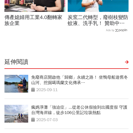
傳產媳婦用工業4.0翻轉家
炭窯二代轉型，廢樹枝變防
族企業
蚊液、洗手乳！ 贊助中華
隊、替友達打造木材循環利
Ads by
用
延伸閱讀
免廢商店開啟他「歸鄉」永續之路！ 坐鴨母船遊舊冬
山河、挖掘噶瑪蘭文化傳承…
2025-09-11
瘋媽淨灘「強迫症」...從老公休假撿到出國度假 守護
台灣海岸線，徒步106公里記垃圾熱點
2025-07-03