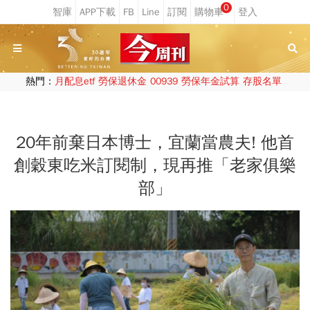
0
熱門：
月配息etf
勞保退休金
00939
勞保年金試算
存股名單
20年前棄日本博士，宜蘭當農夫! 他首
創穀東吃米訂閱制，現再推「老家俱樂
部」