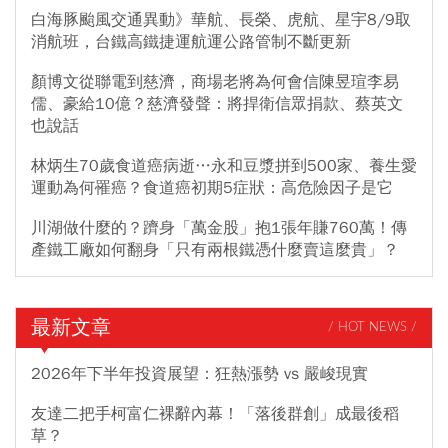
白海豚颱風交通異動》華航、長榮、虎航、星宇8/9取
消航班，台鐵高鐵捷運航運公路管制不斷更新
顏博文從聯電到慈濟，商場老將為何會信陳昱瑄李易
儒、豪給10億？慈濟發聲：將捍衛信眾捐款、蔡英文
也說話
林炳生70歲食道癌病逝…永和豆漿拼到500家、養生愛
運動為何罹癌？食道癌初期5症狀：高危險因子是它
川湖做什麼的？躋身「萬金股」抱1張年賺760萬！傳
產鐵工廠如何翻身「只有兩根鐵憑什麼賣這麼貴」？
最新文章
/ HOT NEWS /
2026年下半年投資展望：狂熱漲勢 vs 嚴峻現實
友達二把手柯富仁裸辭內幕！「落後群創」成最後稻
草？