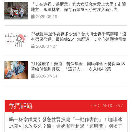
「走在這裡，很愜意」宜大女研究生愛上大里！走讀
地方、永續林業、保存石頭屋…小村注入新活力
2025-06-19
35歲提早退休要存多少錢？台大博士存千萬辭職「沒
有勞保勞退、最燒錢25年怎麼過」：小心這顆地雷燒
光存款
2026-07-27
7月發錢了！勞退、勞保年金、國民年金…勞保局18
筆給付領到月底，「這群人」一次入帳4.2萬
2026-07-14
熱門話題
/ HOT ARTICLES /
喝一杯拿鐵竟引發急性腎損傷「一動作害的」！咖啡冰
冰箱可以放多久？醫：含奶咖啡超過「這時間」別喝了