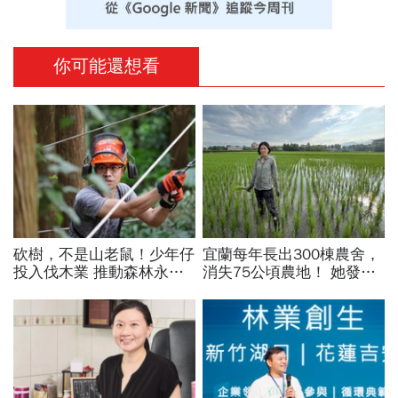
你可能還想看
砍樹，不是山老鼠！少年仔
宜蘭每年長出300棟農舍，
投入伐木業 推動森林永
消失75公頃農地！ 她發起
續，讓國產材走進生活
「一坪地主計畫」 534人
集資守護一塊田