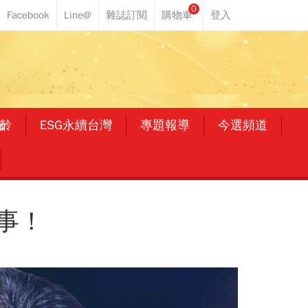
0
齡
ESG永續台灣
專題報導
今選頻道
事！