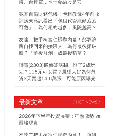
海、台達電...唯一金融股是它
兆基百億財務危機！包租教母4年前收
到房東私訊看出「包租代管龍頭岌岌
可危」：為何租約越多，風險越高？
友達二把手柯富仁裸辭內幕！彭双浪
親自找回來的接班人，為何最後撕破
臉？「落後群創」成最後稻草？
聯電(2303)股價破底翻、漲了2成玩
完？118元可以買？展望大好為何外
資3天賣超14.6萬張，可能原因曝光
最新文章
/ HOT NEWS /
2026年下半年投資展望：狂熱漲勢 vs
嚴峻現實
友達二把手柯富仁裸辭內幕！「落後