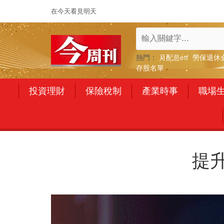
在今天看見明天
熱門：
月配息etf
勞保退休
存股名單
投資理財
保險稅制
產業時事
職場
提