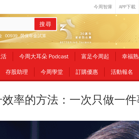
搜尋
金
00939
勞保年金試算
生活
今周大耳朵 Podcast
富足今周起
幸福熟
存股助理
今周學堂
訂購優惠
活動報名
升效率的方法：一次只做一件